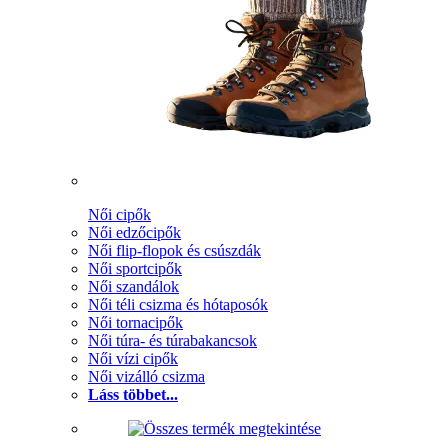
Női cipők
Női edzőcipők
Női flip-flopok és csúszdák
Női sportcipők
Női szandálok
Női téli csizma és hótaposók
Női tornacipők
Női túra- és túrabakancsok
Női vízi cipők
Női vizálló csizma
Láss többet...