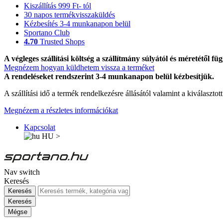
Kiszállítás 999 Ft- tól
30 napos termékvisszaküldés
Kézbesítés 3-4 munkanapon belül
Sportano Club
4.70
Trusted Shops
A végleges szállítási költség a szállítmány súlyától és méretétől füg
Megnézem hogyan küldhetem vissza a terméket
A rendeléseket rendszerint 3-4 munkanapon belül kézbesítjük.
A szállítási idő a termék rendelkezésre állásától valamint a kiválasztot
Megnézem a részletes információkat
Kapcsolat
HU
>
Nav switch
Keresés
Keresés
Keresés
Mégse