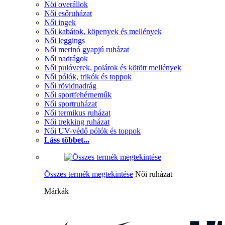
Nöi overállok
Női esőruházat
Női ingek
Női kabátok, köpenyek és mellények
Női leggings
Női merinó gyapjú ruházat
Női nadrágok
Női pulóverek, polárok és kötött mellények
Női pólók, trikók és toppok
Női rövidnadrág
Női sportfehérneműk
Női sportruházat
Női termikus ruházat
Női trekking ruházat
Női UV-védő pólók és toppok
Láss többet...
Összes termék megtekintése
Női ruházat
Márkák