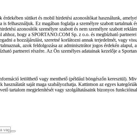
k érdekében sütiket és mobil hirdetési azonosítókat használunk, amelye
ra is felhasználjuk. Ez magában foglalja a személyre szabott tartalmak 
hirdetési azonosítók személyre szabott és nem személyre szabott rekl
l ahhoz, hogy a SPORTANO.COM Sp. z o.o. és megbízható partnerei fel
gadni a hozzájárulást, szeretné korlátozni annak terjedelmét, vagy viss
almaznak, azok feldolgozása az adminisztrátor jogos érdekén alapul, am
ízható partnerei részére. Az Ön személyes adatainak kezelője a Sporta
formáció letölthető vagy menthető (például böngészőn keresztül). Mive
 használatát saját maga szabályozhatja. Kattintson az egyes kategóriák f
vető tartalom megjelenítését vagy szolgáltatásaink bizonyos funkcióina