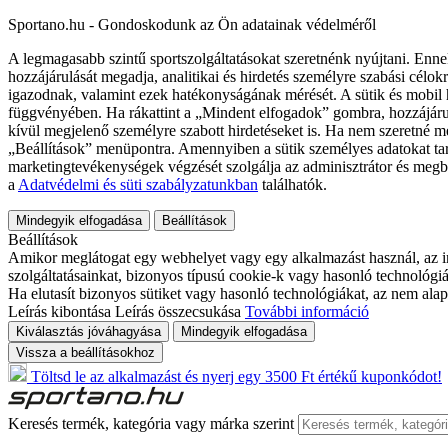
Sportano.hu - Gondoskodunk az Ön adatainak védelméről
A legmagasabb szintű sportszolgáltatásokat szeretnénk nyújtani. Enne
hozzájárulását megadja, analitikai és hirdetés személyre szabási célok
igazodnak, valamint ezek hatékonyságának mérését. A sütik és mobil 
függvényében. Ha rákattint a „Mindent elfogadok” gombra, hozzájáru
kívül megjelenő személyre szabott hirdetéseket is. Ha nem szeretné me
„Beállítások” menüpontra. Amennyiben a sütik személyes adatokat tart
marketingtevékenységek végzését szolgálja az adminisztrátor és megb
a
Adatvédelmi és süti szabályzatunkban
találhatók.
Mindegyik elfogadása
Beállítások
Beállítások
Amikor meglátogat egy webhelyet vagy egy alkalmazást használ, az in
szolgáltatásainkat, bizonyos típusú cookie-k vagy hasonló technológiák
Ha elutasít bizonyos sütiket vagy hasonló technológiákat, az nem alap
Leírás kibontása
Leírás összecsukása
További információ
Kiválasztás jóváhagyása
Mindegyik elfogadása
Vissza a beállításokhoz
Töltsd le az alkalmazást és nyerj egy 3500 Ft értékű kuponkódot!
Keresés termék, kategória vagy márka szerint