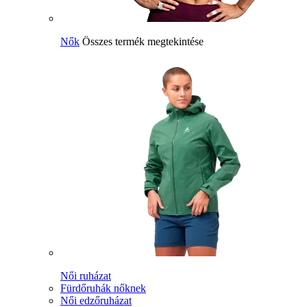
Nők
Összes termék megtekintése
Női ruházat
Fürdőruhák nőknek
Női edzőruházat