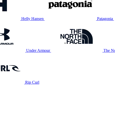
Helly Hansen
Patagonia
Under Armour
The No
Rip Curl