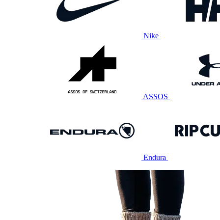
Nike
ASSOS
Endura