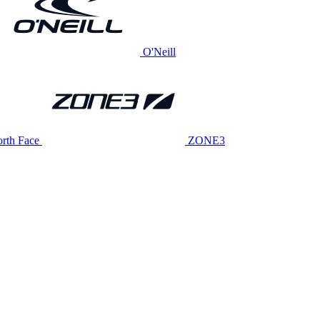
O'Neill
rth Face
ZONE3