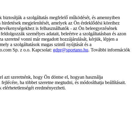
k biztosítják a szolgáltatás megfelelő működését, és amennyiben
és hirdetések megjelenítését, amelyek az Ön érdeklődési köreihez
ámtevékenységekhez is felhasználhatók - az Ön beleegyezésének
dolgozzák személyes adatait, beleértve a szolgáltatásban és azon
za szeretné vonni már megadott hozzájárulását, kérjük, lépjen a
ely a szolgáltatások magas szintű nyújtását és a
no.com Sp. z o.o. Kapcsolat:
gdpr@sportano.hu
. További információk
l azt szeretnénk, hogy Ön döntse el, hogyan használja
ejlécére, ha többet szeretne megtudni, és módosíthatja beállításait.
k elérhetetlenségét eredményezheti.