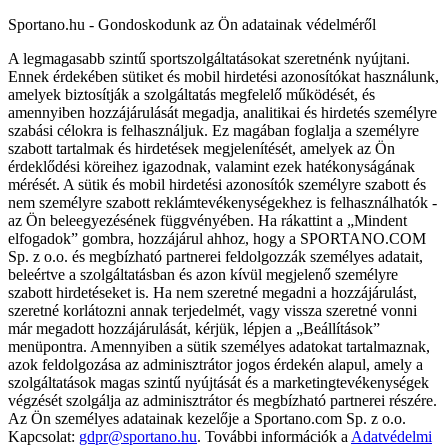
Sportano.hu - Gondoskodunk az Ön adatainak védelméről
A legmagasabb szintű sportszolgáltatásokat szeretnénk nyújtani.
Ennek érdekében sütiket és mobil hirdetési azonosítókat használunk,
amelyek biztosítják a szolgáltatás megfelelő működését, és
amennyiben hozzájárulását megadja, analitikai és hirdetés személyre
szabási célokra is felhasználjuk. Ez magában foglalja a személyre
szabott tartalmak és hirdetések megjelenítését, amelyek az Ön
érdeklődési köreihez igazodnak, valamint ezek hatékonyságának
mérését. A sütik és mobil hirdetési azonosítók személyre szabott és
nem személyre szabott reklámtevékenységekhez is felhasználhatók -
az Ön beleegyezésének függvényében. Ha rákattint a „Mindent
elfogadok” gombra, hozzájárul ahhoz, hogy a SPORTANO.COM
Sp. z o.o. és megbízható partnerei feldolgozzák személyes adatait,
beleértve a szolgáltatásban és azon kívül megjelenő személyre
szabott hirdetéseket is. Ha nem szeretné megadni a hozzájárulást,
szeretné korlátozni annak terjedelmét, vagy vissza szeretné vonni
már megadott hozzájárulását, kérjük, lépjen a „Beállítások”
menüpontra. Amennyiben a sütik személyes adatokat tartalmaznak,
azok feldolgozása az adminisztrátor jogos érdekén alapul, amely a
szolgáltatások magas szintű nyújtását és a marketingtevékenységek
végzését szolgálja az adminisztrátor és megbízható partnerei részére.
Az Ön személyes adatainak kezelője a Sportano.com Sp. z o.o.
Kapcsolat:
gdpr@sportano.hu
. További információk a
Adatvédelmi