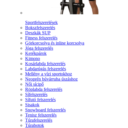
Sportfelszerelések
Bokszfelszerelés
Deszkák SUP
Fitness felszerelés
Görkorcsolya és inline korcsolya
Jóga felszerelés
Kerékpárok
Kimono
Kosárlabda felszerelés
Labdarúgás felszerelés
Mellény a vízi sportokhoz
Neoprén búvárruha úszáshoz
Női sícipő
Röplabda felszerelés
Sífelszerelés
Sífutó felszerelés
Sisakok
Snowboard felszerelés
Tenisz felszerelés
Túrafelszerelés
Túrabotok