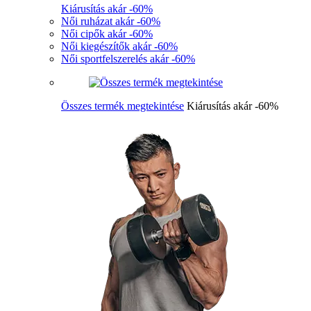
Kiárusítás akár -60%
Női ruházat akár -60%
Női cipők akár -60%
Női kiegészítők akár -60%
Női sportfelszerelés akár -60%
Összes termék megtekintése
Kiárusítás akár -60%