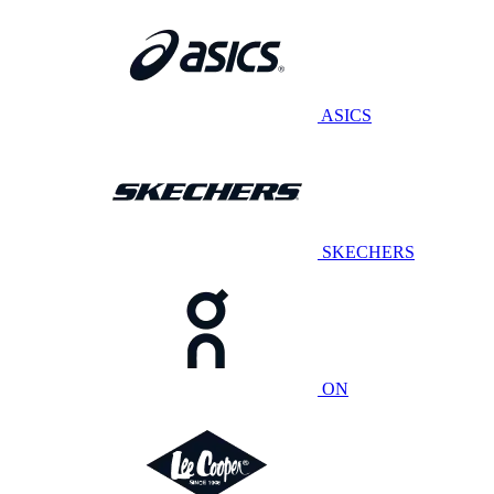
ASICS
SKECHERS
ON