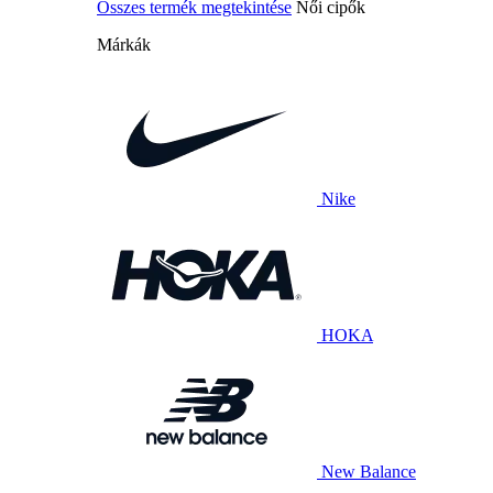
Összes termék megtekintése
Női cipők
Márkák
Nike
HOKA
New Balance