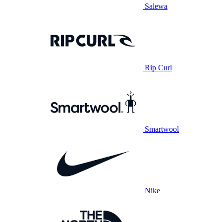
Salewa
Rip Curl
Smartwool
Nike