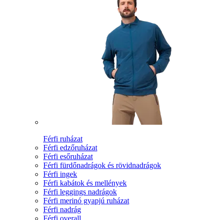
Férfi ruházat
Férfi edzőruházat
Férfi esőruházat
Férfi fürdőnadrágok és rövidnadrágok
Férfi ingek
Férfi kabátok és mellények
Férfi leggings nadrágok
Férfi merinó gyapjú ruházat
Férfi nadrág
Férfi overall