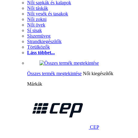
Női sapkák és kalapok
Női táskák
Női vesék és tasakok
Női zokni
Női övek
Sí sisak
Síszemüveg
Strandkiegészítők
Törülközők
Láss többet...
Összes termék megtekintése
Női kiegészítők
Márkák
CEP