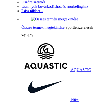
Úszófelszerelés
Uszonyok búvárkodáshoz és snorkelinghez
Láss többet...
Összes termék megtekintése
Sportfelszerelések
Márkák
AQUASTIC
Nike