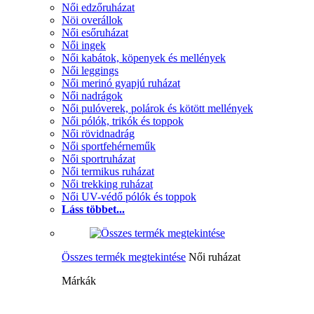
Női edzőruházat
Nöi overállok
Női esőruházat
Női ingek
Női kabátok, köpenyek és mellények
Női leggings
Női merinó gyapjú ruházat
Női nadrágok
Női pulóverek, polárok és kötött mellények
Női pólók, trikók és toppok
Női rövidnadrág
Női sportfehérneműk
Női sportruházat
Női termikus ruházat
Női trekking ruházat
Női UV-védő pólók és toppok
Láss többet...
Összes termék megtekintése
Női ruházat
Márkák