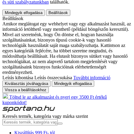
és süti szabályzatunkban
találhatók.
Mindegyik elfogadása
Beállítások
Beállítások
Amikor meglátogat egy webhelyet vagy egy alkalmazást használ, az
információ letölthető vagy menthető (például böngészőn keresztül).
Mivel azt szeretnénk, hogy Ön döntse el, hogyan használja
szolgáltatásainkat, bizonyos típusú cookie-k vagy hasonló
technológiák használatát saját maga szabályozhatja. Kattintson az
egyes kategóriák fejlécére, ha többet szeretne megtudni, és
módosíthatja beállításait. Ha elutasít bizonyos sütiket vagy hasonló
technológiákat, az nem alapvető tartalom megjelenítését vagy
szolgáltatásaink bizonyos funkcióinak elérhetetlenségét
eredményezheti.
Leírás kibontása
Leírás összecsukása
További információ
Kiválasztás jóváhagyása
Mindegyik elfogadása
Vissza a beállításokhoz
Töltsd le az alkalmazást és nyerj egy 3500 Ft értékű
kuponkódot!
Keresés termék, kategória vagy márka szerint
Kiszállítás 999 Ft- tól