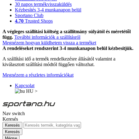
30 napos termékvisszaküldés
Kézbesítés 3-4 munkanapon belül
Sportano Club
4.70
Trusted Shops
A végleges szállítási költség a szállítmány súlyától és méretétől
függ.
További információk a szállításról
Megnézem hogyan küldhetem vissza a terméket
A rendeléseket rendszerint 3-4 munkanapon belül kézbesítjük.
A szállítási idő a termék rendelkezésre állásától valamint a
kiválasztott szállítási módtól függően változhat.
Megnézem a részletes információkat
Kapcsolat
HU
>
Nav switch
Keresés
Keresés
Keresés
Mégse