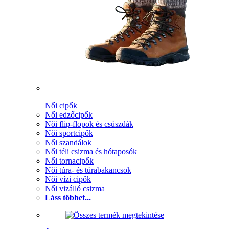
Női cipők
Női edzőcipők
Női flip-flopok és csúszdák
Női sportcipők
Női szandálok
Női téli csizma és hótaposók
Női tornacipők
Női túra- és túrabakancsok
Női vízi cipők
Női vizálló csizma
Láss többet...