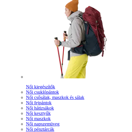
Női kiegészítők
Női csuklópántok
Női csősálak, maszkok és sálak
Női fejpántok
Női hátizsákok
Női kesztyűk
Női maszkok
Női napszemüveg
Női pénztárcák