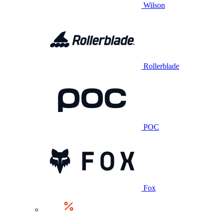
Wilson
Rollerblade
POC
Fox