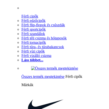
Férfi cipők
Férfi edzőcipők
Férfi flip-flopok és csúszdák
Férfi sportcipők
Férfi szandálok
Férfi téli csizma és hótaposók
Férfi tornacipők
Férfi túra- és túrabakancsok
Férfi vízi cipők
Férfi vizálló csizma
Láss többet...
Összes termék megtekintése
Férfi cipők
Márkák