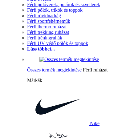
Férfi pulóverek, polárok és szvetterek
Férfi pólók, trikók és toppok
Férfi rövidnadrág
Férfi sportfehérneműk
Férfi thermo ruházat
Férfi trekking ruházat
Férfi tréningruhák
Férfi UV-védő pólók és toppok
Láss többet...
Összes termék megtekintése
Férfi ruházat
Márkák
Nike