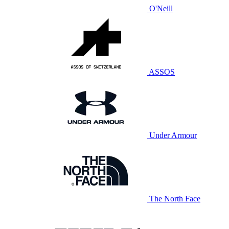
O'Neill
ASSOS
Under Armour
The North Face