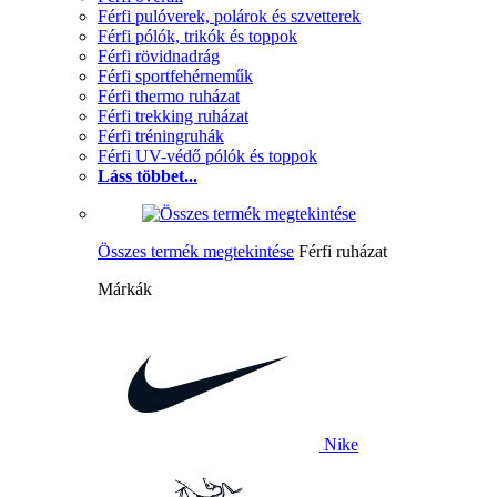
Férfi pulóverek, polárok és szvetterek
Férfi pólók, trikók és toppok
Férfi rövidnadrág
Férfi sportfehérneműk
Férfi thermo ruházat
Férfi trekking ruházat
Férfi tréningruhák
Férfi UV-védő pólók és toppok
Láss többet...
Összes termék megtekintése
Férfi ruházat
Márkák
Nike