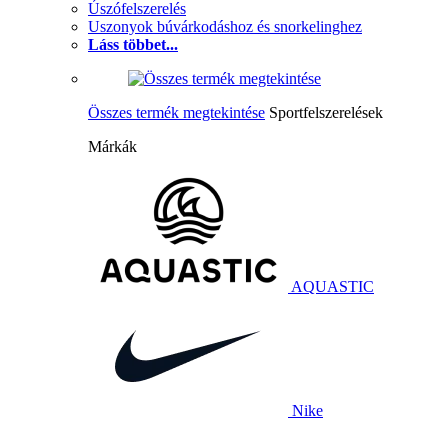
Úszófelszerelés
Uszonyok búvárkodáshoz és snorkelinghez
Láss többet...
Összes termék megtekintése
Sportfelszerelések
Márkák
AQUASTIC
Nike