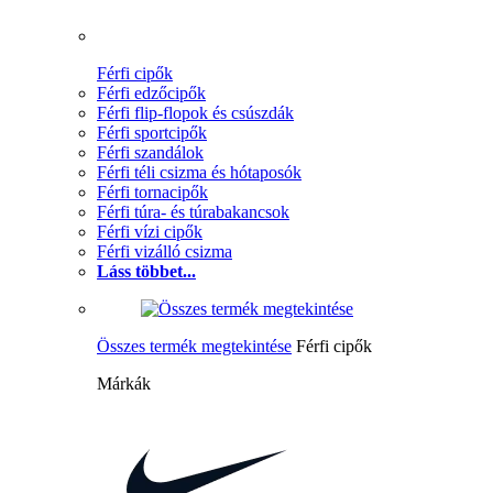
Férfi cipők
Férfi edzőcipők
Férfi flip-flopok és csúszdák
Férfi sportcipők
Férfi szandálok
Férfi téli csizma és hótaposók
Férfi tornacipők
Férfi túra- és túrabakancsok
Férfi vízi cipők
Férfi vizálló csizma
Láss többet...
Összes termék megtekintése
Férfi cipők
Márkák