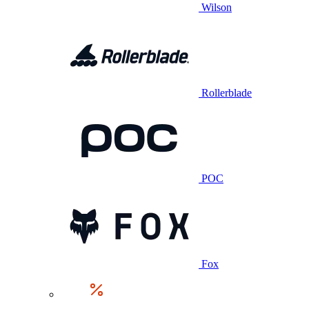
Wilson
Rollerblade
POC
Fox