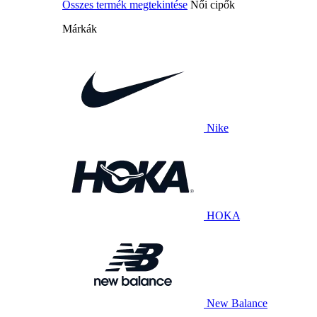
Összes termék megtekintése
Női cipők
Márkák
Nike
HOKA
New Balance