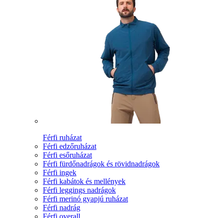
Férfi ruházat
Férfi edzőruházat
Férfi esőruházat
Férfi fürdőnadrágok és rövidnadrágok
Férfi ingek
Férfi kabátok és mellények
Férfi leggings nadrágok
Férfi merinó gyapjú ruházat
Férfi nadrág
Férfi overall