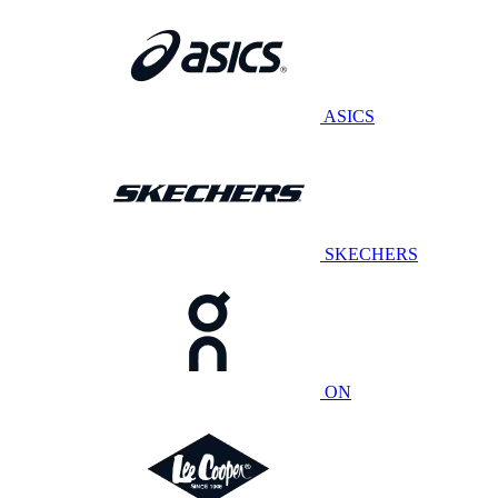
ASICS
SKECHERS
ON