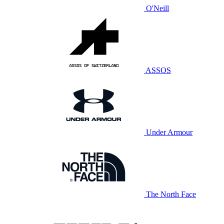
O'Neill
ASSOS
Under Armour
The North Face