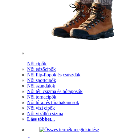
Női cipők
Női edzőcipők
Női flip-flopok és csúszdák
Női sportcipők
Női szandálok
Női téli csizma és hótaposók
Női tornacipők
Női túra- és túrabakancsok
Női vízi cipők
Női vizálló csizma
Láss többet...