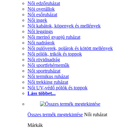
Női edzőruházat
Nöi overállok
Női esőruházat
Női ingek
Női kabátok, köpenyek és mellények
Női leggings
Női merinó gyapjú ruházat
Női nadrágok
Női pulóverek, polárok és kötött mellények
Női pólók, trikók és toppok
Női rövidnadrág
Női sportfehérneműk
Női sportruházat
Női termikus ruházat
Női trekking ruházat
Női UV-védő pólók és toppok
Láss többet...
Összes termék megtekintése
Női ruházat
Márkák