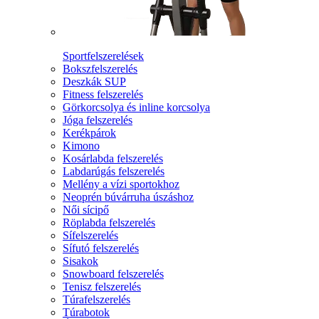
Sportfelszerelések
Bokszfelszerelés
Deszkák SUP
Fitness felszerelés
Görkorcsolya és inline korcsolya
Jóga felszerelés
Kerékpárok
Kimono
Kosárlabda felszerelés
Labdarúgás felszerelés
Mellény a vízi sportokhoz
Neoprén búvárruha úszáshoz
Női sícipő
Röplabda felszerelés
Sífelszerelés
Sífutó felszerelés
Sisakok
Snowboard felszerelés
Tenisz felszerelés
Túrafelszerelés
Túrabotok