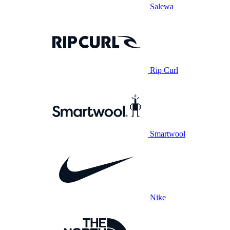
Salewa
Rip Curl
Smartwool
Nike