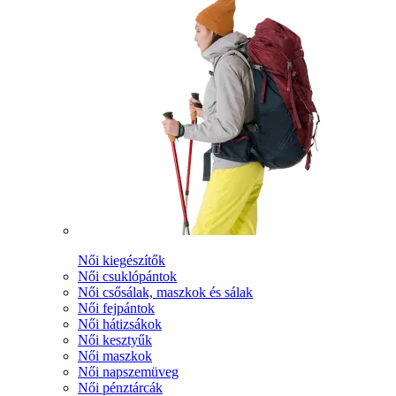
Női kiegészítők
Női csuklópántok
Női csősálak, maszkok és sálak
Női fejpántok
Női hátizsákok
Női kesztyűk
Női maszkok
Női napszemüveg
Női pénztárcák