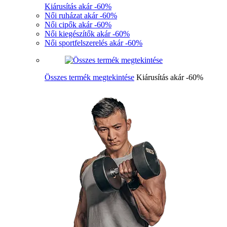
Kiárusítás akár -60%
Női ruházat akár -60%
Női cipők akár -60%
Női kiegészítők akár -60%
Női sportfelszerelés akár -60%
Összes termék megtekintése
Kiárusítás akár -60%