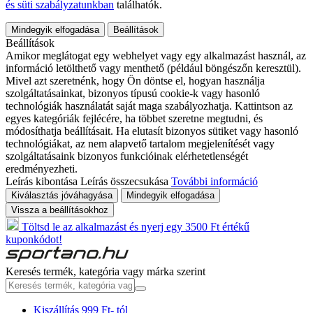
és süti szabályzatunkban
találhatók.
Mindegyik elfogadása
Beállítások
Beállítások
Amikor meglátogat egy webhelyet vagy egy alkalmazást használ, az
információ letölthető vagy menthető (például böngészőn keresztül).
Mivel azt szeretnénk, hogy Ön döntse el, hogyan használja
szolgáltatásainkat, bizonyos típusú cookie-k vagy hasonló
technológiák használatát saját maga szabályozhatja. Kattintson az
egyes kategóriák fejlécére, ha többet szeretne megtudni, és
módosíthatja beállításait. Ha elutasít bizonyos sütiket vagy hasonló
technológiákat, az nem alapvető tartalom megjelenítését vagy
szolgáltatásaink bizonyos funkcióinak elérhetetlenségét
eredményezheti.
Leírás kibontása
Leírás összecsukása
További információ
Kiválasztás jóváhagyása
Mindegyik elfogadása
Vissza a beállításokhoz
Töltsd le az alkalmazást és nyerj egy 3500 Ft értékű
kuponkódot!
Keresés termék, kategória vagy márka szerint
Kiszállítás 999 Ft- tól