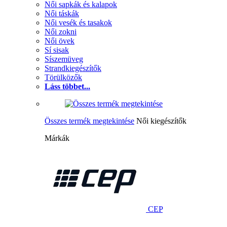
Női sapkák és kalapok
Női táskák
Női vesék és tasakok
Női zokni
Női övek
Sí sisak
Síszemüveg
Strandkiegészítők
Törülközők
Láss többet...
Összes termék megtekintése
Női kiegészítők
Márkák
CEP