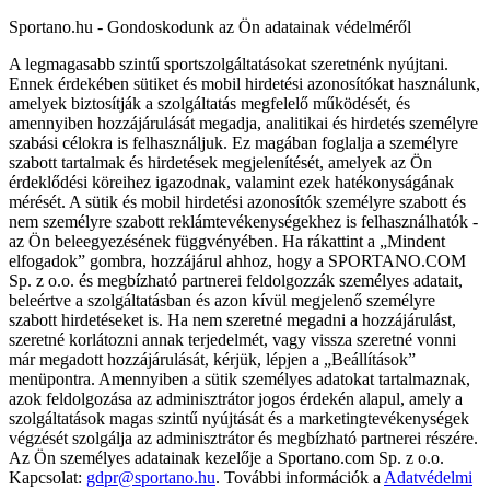
Sportano.hu - Gondoskodunk az Ön adatainak védelméről
A legmagasabb szintű sportszolgáltatásokat szeretnénk nyújtani.
Ennek érdekében sütiket és mobil hirdetési azonosítókat használunk,
amelyek biztosítják a szolgáltatás megfelelő működését, és
amennyiben hozzájárulását megadja, analitikai és hirdetés személyre
szabási célokra is felhasználjuk. Ez magában foglalja a személyre
szabott tartalmak és hirdetések megjelenítését, amelyek az Ön
érdeklődési köreihez igazodnak, valamint ezek hatékonyságának
mérését. A sütik és mobil hirdetési azonosítók személyre szabott és
nem személyre szabott reklámtevékenységekhez is felhasználhatók -
az Ön beleegyezésének függvényében. Ha rákattint a „Mindent
elfogadok” gombra, hozzájárul ahhoz, hogy a SPORTANO.COM
Sp. z o.o. és megbízható partnerei feldolgozzák személyes adatait,
beleértve a szolgáltatásban és azon kívül megjelenő személyre
szabott hirdetéseket is. Ha nem szeretné megadni a hozzájárulást,
szeretné korlátozni annak terjedelmét, vagy vissza szeretné vonni
már megadott hozzájárulását, kérjük, lépjen a „Beállítások”
menüpontra. Amennyiben a sütik személyes adatokat tartalmaznak,
azok feldolgozása az adminisztrátor jogos érdekén alapul, amely a
szolgáltatások magas szintű nyújtását és a marketingtevékenységek
végzését szolgálja az adminisztrátor és megbízható partnerei részére.
Az Ön személyes adatainak kezelője a Sportano.com Sp. z o.o.
Kapcsolat:
gdpr@sportano.hu
. További információk a
Adatvédelmi