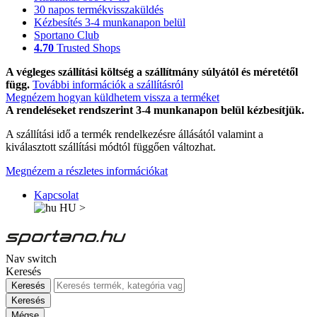
30 napos termékvisszaküldés
Kézbesítés 3-4 munkanapon belül
Sportano Club
4.70
Trusted Shops
A végleges szállítási költség a szállítmány súlyától és méretétől
függ.
További információk a szállításról
Megnézem hogyan küldhetem vissza a terméket
A rendeléseket rendszerint 3-4 munkanapon belül kézbesítjük.
A szállítási idő a termék rendelkezésre állásától valamint a
kiválasztott szállítási módtól függően változhat.
Megnézem a részletes információkat
Kapcsolat
HU
>
Nav switch
Keresés
Keresés
Keresés
Mégse