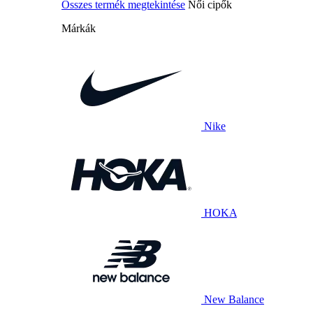
Összes termék megtekintése
Női cipők
Márkák
Nike
HOKA
New Balance