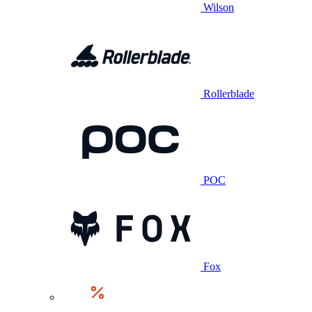
Wilson
Rollerblade
POC
Fox