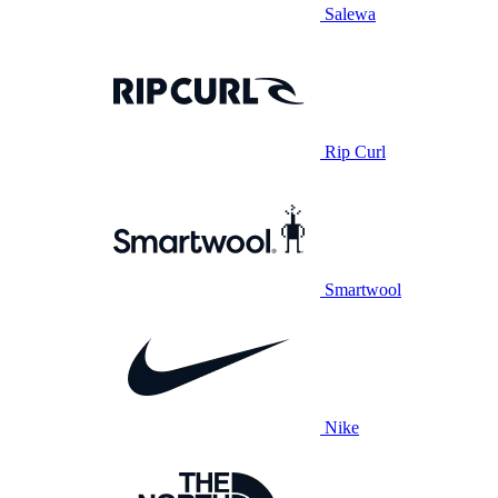
Salewa
Rip Curl
Smartwool
Nike