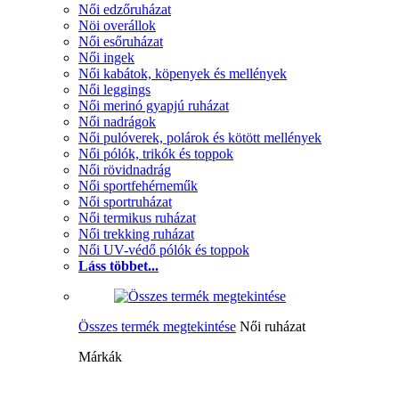
Női edzőruházat
Nöi overállok
Női esőruházat
Női ingek
Női kabátok, köpenyek és mellények
Női leggings
Női merinó gyapjú ruházat
Női nadrágok
Női pulóverek, polárok és kötött mellények
Női pólók, trikók és toppok
Női rövidnadrág
Női sportfehérneműk
Női sportruházat
Női termikus ruházat
Női trekking ruházat
Női UV-védő pólók és toppok
Láss többet...
Összes termék megtekintése
Női ruházat
Márkák