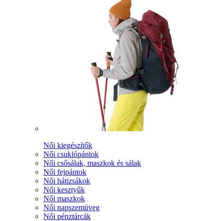
Női kiegészítők
Női csuklópántok
Női csősálak, maszkok és sálak
Női fejpántok
Női hátizsákok
Női kesztyűk
Női maszkok
Női napszemüveg
Női pénztárcák