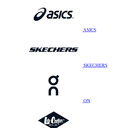
ASICS
SKECHERS
ON