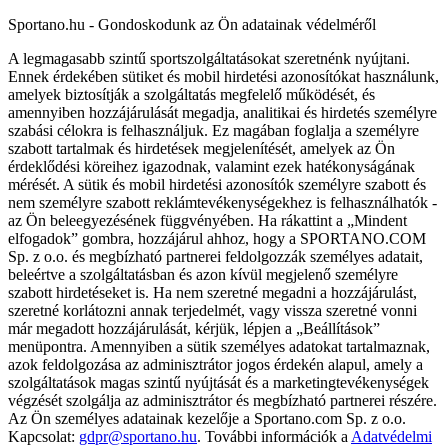
Sportano.hu - Gondoskodunk az Ön adatainak védelméről
A legmagasabb szintű sportszolgáltatásokat szeretnénk nyújtani.
Ennek érdekében sütiket és mobil hirdetési azonosítókat használunk,
amelyek biztosítják a szolgáltatás megfelelő működését, és
amennyiben hozzájárulását megadja, analitikai és hirdetés személyre
szabási célokra is felhasználjuk. Ez magában foglalja a személyre
szabott tartalmak és hirdetések megjelenítését, amelyek az Ön
érdeklődési köreihez igazodnak, valamint ezek hatékonyságának
mérését. A sütik és mobil hirdetési azonosítók személyre szabott és
nem személyre szabott reklámtevékenységekhez is felhasználhatók -
az Ön beleegyezésének függvényében. Ha rákattint a „Mindent
elfogadok” gombra, hozzájárul ahhoz, hogy a SPORTANO.COM
Sp. z o.o. és megbízható partnerei feldolgozzák személyes adatait,
beleértve a szolgáltatásban és azon kívül megjelenő személyre
szabott hirdetéseket is. Ha nem szeretné megadni a hozzájárulást,
szeretné korlátozni annak terjedelmét, vagy vissza szeretné vonni
már megadott hozzájárulását, kérjük, lépjen a „Beállítások”
menüpontra. Amennyiben a sütik személyes adatokat tartalmaznak,
azok feldolgozása az adminisztrátor jogos érdekén alapul, amely a
szolgáltatások magas szintű nyújtását és a marketingtevékenységek
végzését szolgálja az adminisztrátor és megbízható partnerei részére.
Az Ön személyes adatainak kezelője a Sportano.com Sp. z o.o.
Kapcsolat:
gdpr@sportano.hu
. További információk a
Adatvédelmi