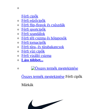
Férfi cipők
Férfi edzőcipők
Férfi flip-flopok és csúszdák
Férfi sportcipők
Férfi szandálok
Férfi téli csizma és hótaposók
Férfi tornacipők
Férfi túra- és túrabakancsok
Férfi vízi cipők
Férfi vizálló csizma
Láss többet...
Összes termék megtekintése
Férfi cipők
Márkák