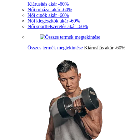
Kiárusítás akár -60%
Női ruházat akár -60%
Női cipők akár -60%
Női kiegészítők akár -60%
Női sportfelszerelés akár -60%
Összes termék megtekintése
Kiárusítás akár -60%