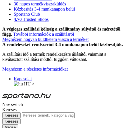
30 napos termékvisszaküldés
Kézbesítés 3-4 munkanapon belül
Sportano Club
4.70
Trusted Shops
A végleges szállítási költség a szállítmány súlyától és méretétől
függ.
További információk a szállításról
Megnézem hogyan küldhetem vissza a terméket
A rendeléseket rendszerint 3-4 munkanapon belül kézbesítjük.
A szállítási idő a termék rendelkezésre állásától valamint a
kiválasztott szállítási módtól függően változhat.
Megnézem a részletes információkat
Kapcsolat
HU
>
Nav switch
Keresés
Keresés
Keresés
Mégse