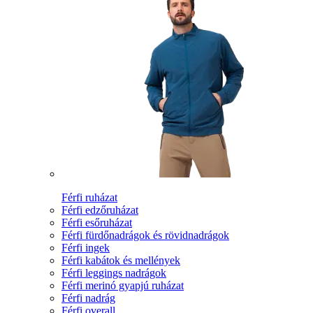
Férfi ruházat
Férfi edzőruházat
Férfi esőruházat
Férfi fürdőnadrágok és rövidnadrágok
Férfi ingek
Férfi kabátok és mellények
Férfi leggings nadrágok
Férfi merinó gyapjú ruházat
Férfi nadrág
Férfi overall