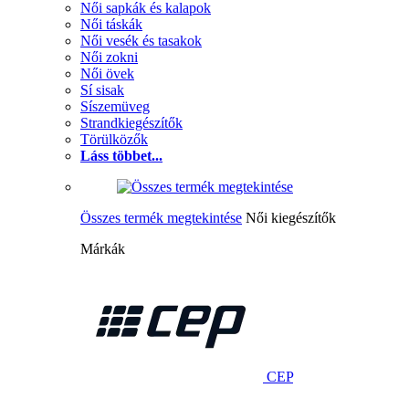
Női sapkák és kalapok
Női táskák
Női vesék és tasakok
Női zokni
Női övek
Sí sisak
Síszemüveg
Strandkiegészítők
Törülközők
Láss többet...
Összes termék megtekintése
Női kiegészítők
Márkák
CEP