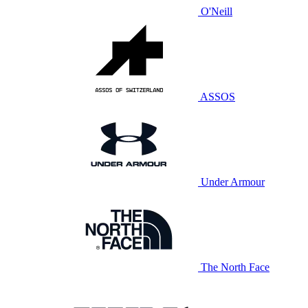
O'Neill
ASSOS
Under Armour
The North Face