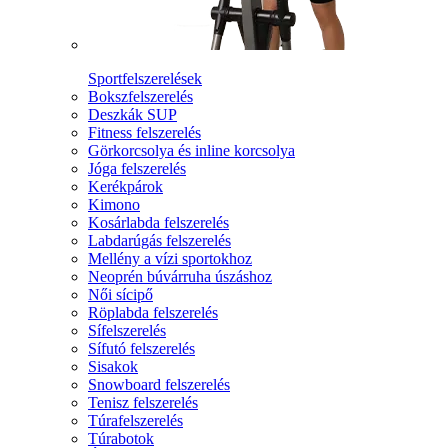
Sportfelszerelések
Bokszfelszerelés
Deszkák SUP
Fitness felszerelés
Görkorcsolya és inline korcsolya
Jóga felszerelés
Kerékpárok
Kimono
Kosárlabda felszerelés
Labdarúgás felszerelés
Mellény a vízi sportokhoz
Neoprén búvárruha úszáshoz
Női sícipő
Röplabda felszerelés
Sífelszerelés
Sífutó felszerelés
Sisakok
Snowboard felszerelés
Tenisz felszerelés
Túrafelszerelés
Túrabotok