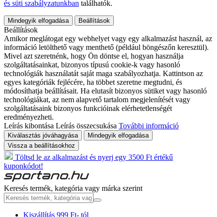
és süti szabályzatunkban
találhatók.
Mindegyik elfogadása
Beállítások
Beállítások
Amikor meglátogat egy webhelyet vagy egy alkalmazást használ, az
információ letölthető vagy menthető (például böngészőn keresztül).
Mivel azt szeretnénk, hogy Ön döntse el, hogyan használja
szolgáltatásainkat, bizonyos típusú cookie-k vagy hasonló
technológiák használatát saját maga szabályozhatja. Kattintson az
egyes kategóriák fejlécére, ha többet szeretne megtudni, és
módosíthatja beállításait. Ha elutasít bizonyos sütiket vagy hasonló
technológiákat, az nem alapvető tartalom megjelenítését vagy
szolgáltatásaink bizonyos funkcióinak elérhetetlenségét
eredményezheti.
Leírás kibontása
Leírás összecsukása
További információ
Kiválasztás jóváhagyása
Mindegyik elfogadása
Vissza a beállításokhoz
Töltsd le az alkalmazást és nyerj egy 3500 Ft értékű
kuponkódot!
Keresés termék, kategória vagy márka szerint
Kiszállítás 999 Ft- tól