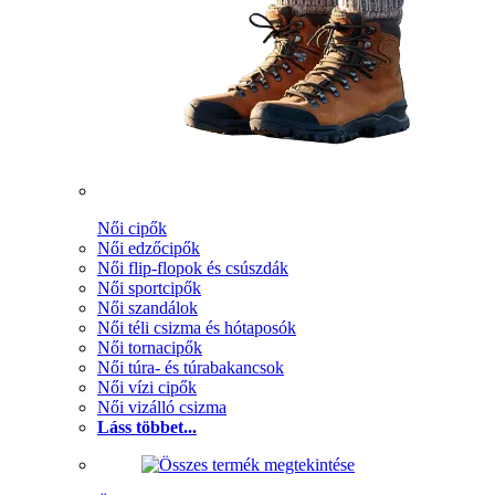
Női cipők
Női edzőcipők
Női flip-flopok és csúszdák
Női sportcipők
Női szandálok
Női téli csizma és hótaposók
Női tornacipők
Női túra- és túrabakancsok
Női vízi cipők
Női vizálló csizma
Láss többet...