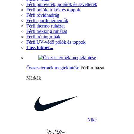
Férfi pulóverek, polárok és szvetterek
Férfi pólók, trikók és toppok
Férfi rövidnadrág
Férfi sportfehérneműk
Férfi thermo ruházat
Férfi trekking ruházat
Férfi tréningruhák
Férfi UV-védő pólók és toppok
Láss többet...
Összes termék megtekintése
Férfi ruházat
Márkák
Nike