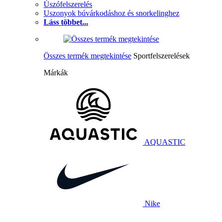
Úszófelszerelés
Uszonyok búvárkodáshoz és snorkelinghez
Láss többet...
Összes termék megtekintése
Sportfelszerelések
Márkák
AQUASTIC
Nike