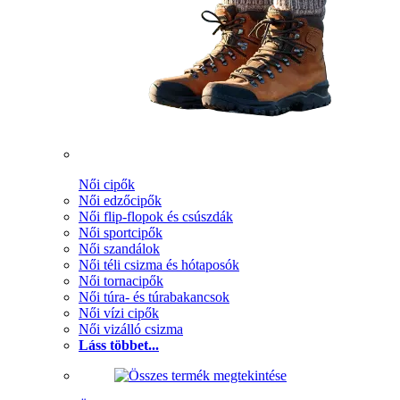
Női cipők
Női edzőcipők
Női flip-flopok és csúszdák
Női sportcipők
Női szandálok
Női téli csizma és hótaposók
Női tornacipők
Női túra- és túrabakancsok
Női vízi cipők
Női vizálló csizma
Láss többet...