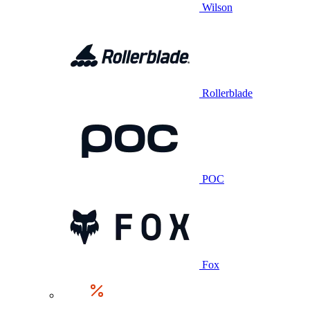
Wilson
Rollerblade
POC
Fox