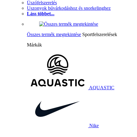
Úszófelszerelés
Uszonyok búvárkodáshoz és snorkelinghez
Láss többet...
Összes termék megtekintése
Sportfelszerelések
Márkák
AQUASTIC
Nike