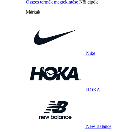
Összes termék megtekintése
Női cipők
Márkák
Nike
HOKA
New Balance