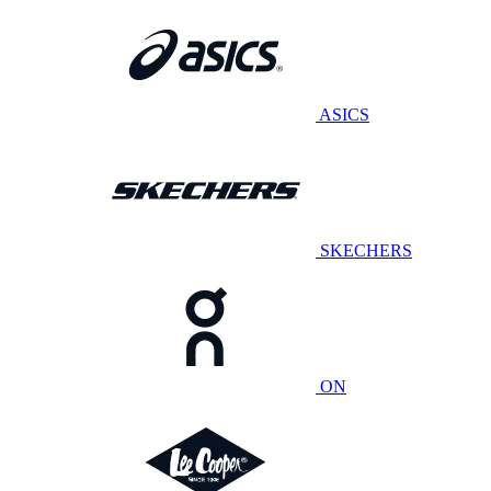
ASICS
SKECHERS
ON