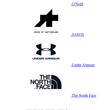
O'Neill
ASSOS
Under Armour
The North Face