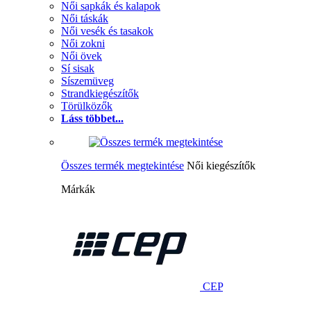
Női sapkák és kalapok
Női táskák
Női vesék és tasakok
Női zokni
Női övek
Sí sisak
Síszemüveg
Strandkiegészítők
Törülközők
Láss többet...
Összes termék megtekintése
Női kiegészítők
Márkák
CEP