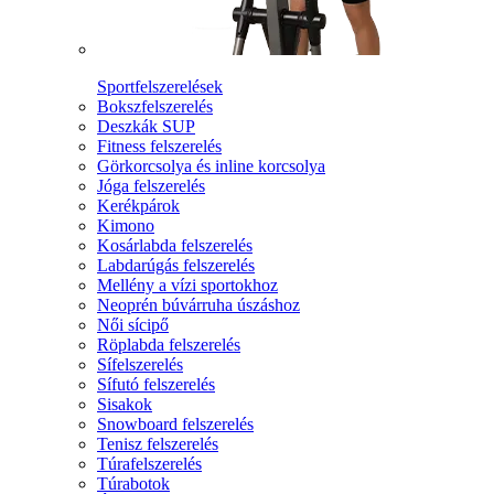
Sportfelszerelések
Bokszfelszerelés
Deszkák SUP
Fitness felszerelés
Görkorcsolya és inline korcsolya
Jóga felszerelés
Kerékpárok
Kimono
Kosárlabda felszerelés
Labdarúgás felszerelés
Mellény a vízi sportokhoz
Neoprén búvárruha úszáshoz
Női sícipő
Röplabda felszerelés
Sífelszerelés
Sífutó felszerelés
Sisakok
Snowboard felszerelés
Tenisz felszerelés
Túrafelszerelés
Túrabotok