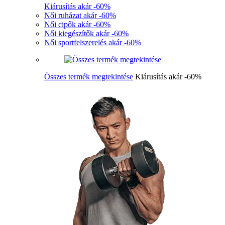
Kiárusítás akár -60%
Női ruházat akár -60%
Női cipők akár -60%
Női kiegészítők akár -60%
Női sportfelszerelés akár -60%
Összes termék megtekintése
Kiárusítás akár -60%