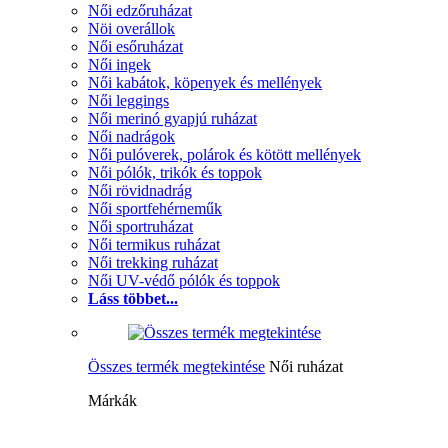
Női edzőruházat
Nöi overállok
Női esőruházat
Női ingek
Női kabátok, köpenyek és mellények
Női leggings
Női merinó gyapjú ruházat
Női nadrágok
Női pulóverek, polárok és kötött mellények
Női pólók, trikók és toppok
Női rövidnadrág
Női sportfehérneműk
Női sportruházat
Női termikus ruházat
Női trekking ruházat
Női UV-védő pólók és toppok
Láss többet...
Összes termék megtekintése
Női ruházat
Márkák