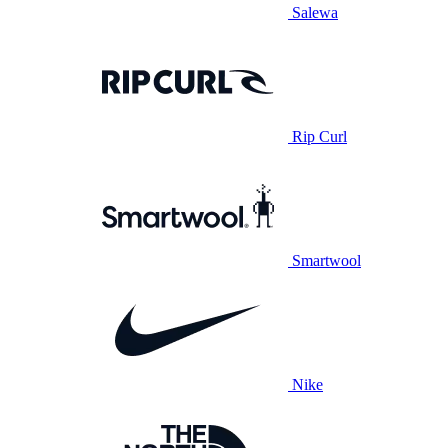
Salewa
Rip Curl
Smartwool
Nike