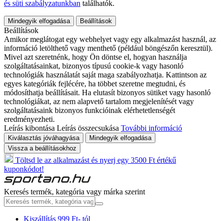
és süti szabályzatunkban
találhatók.
Mindegyik elfogadása
Beállítások
Beállítások
Amikor meglátogat egy webhelyet vagy egy alkalmazást használ, az
információ letölthető vagy menthető (például böngészőn keresztül).
Mivel azt szeretnénk, hogy Ön döntse el, hogyan használja
szolgáltatásainkat, bizonyos típusú cookie-k vagy hasonló
technológiák használatát saját maga szabályozhatja. Kattintson az
egyes kategóriák fejlécére, ha többet szeretne megtudni, és
módosíthatja beállításait. Ha elutasít bizonyos sütiket vagy hasonló
technológiákat, az nem alapvető tartalom megjelenítését vagy
szolgáltatásaink bizonyos funkcióinak elérhetetlenségét
eredményezheti.
Leírás kibontása
Leírás összecsukása
További információ
Kiválasztás jóváhagyása
Mindegyik elfogadása
Vissza a beállításokhoz
Töltsd le az alkalmazást és nyerj egy 3500 Ft értékű
kuponkódot!
Keresés termék, kategória vagy márka szerint
Kiszállítás 999 Ft- tól