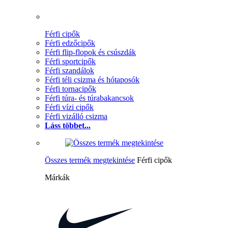
Férfi cipők
Férfi edzőcipők
Férfi flip-flopok és csúszdák
Férfi sportcipők
Férfi szandálok
Férfi téli csizma és hótaposók
Férfi tornacipők
Férfi túra- és túrabakancsok
Férfi vízi cipők
Férfi vizálló csizma
Láss többet...
Összes termék megtekintése
Férfi cipők
Márkák