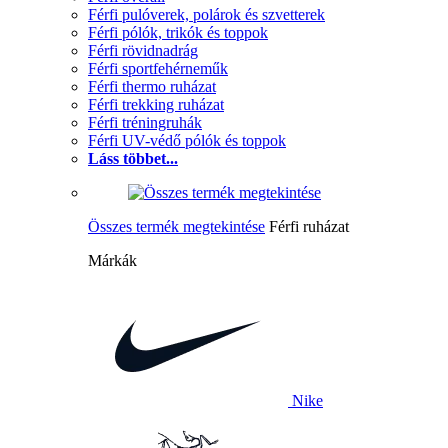
Férfi pulóverek, polárok és szvetterek
Férfi pólók, trikók és toppok
Férfi rövidnadrág
Férfi sportfehérneműk
Férfi thermo ruházat
Férfi trekking ruházat
Férfi tréningruhák
Férfi UV-védő pólók és toppok
Láss többet...
Összes termék megtekintése
Férfi ruházat
Márkák
Nike