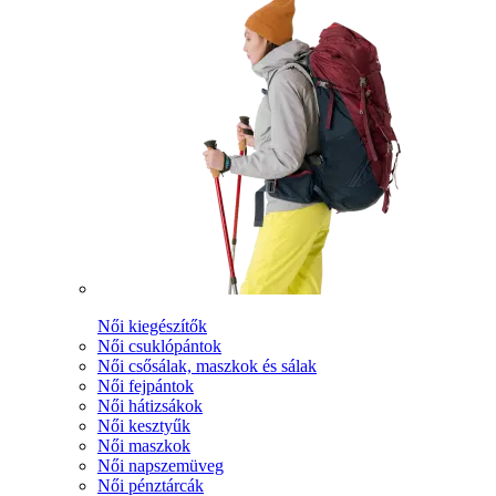
Női kiegészítők
Női csuklópántok
Női csősálak, maszkok és sálak
Női fejpántok
Női hátizsákok
Női kesztyűk
Női maszkok
Női napszemüveg
Női pénztárcák