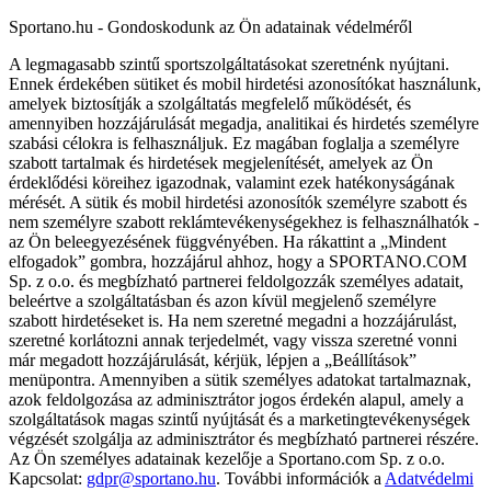
Sportano.hu - Gondoskodunk az Ön adatainak védelméről
A legmagasabb szintű sportszolgáltatásokat szeretnénk nyújtani.
Ennek érdekében sütiket és mobil hirdetési azonosítókat használunk,
amelyek biztosítják a szolgáltatás megfelelő működését, és
amennyiben hozzájárulását megadja, analitikai és hirdetés személyre
szabási célokra is felhasználjuk. Ez magában foglalja a személyre
szabott tartalmak és hirdetések megjelenítését, amelyek az Ön
érdeklődési köreihez igazodnak, valamint ezek hatékonyságának
mérését. A sütik és mobil hirdetési azonosítók személyre szabott és
nem személyre szabott reklámtevékenységekhez is felhasználhatók -
az Ön beleegyezésének függvényében. Ha rákattint a „Mindent
elfogadok” gombra, hozzájárul ahhoz, hogy a SPORTANO.COM
Sp. z o.o. és megbízható partnerei feldolgozzák személyes adatait,
beleértve a szolgáltatásban és azon kívül megjelenő személyre
szabott hirdetéseket is. Ha nem szeretné megadni a hozzájárulást,
szeretné korlátozni annak terjedelmét, vagy vissza szeretné vonni
már megadott hozzájárulását, kérjük, lépjen a „Beállítások”
menüpontra. Amennyiben a sütik személyes adatokat tartalmaznak,
azok feldolgozása az adminisztrátor jogos érdekén alapul, amely a
szolgáltatások magas szintű nyújtását és a marketingtevékenységek
végzését szolgálja az adminisztrátor és megbízható partnerei részére.
Az Ön személyes adatainak kezelője a Sportano.com Sp. z o.o.
Kapcsolat:
gdpr@sportano.hu
. További információk a
Adatvédelmi