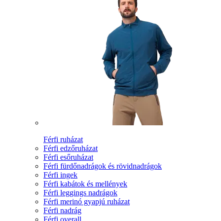
Férfi ruházat
Férfi edzőruházat
Férfi esőruházat
Férfi fürdőnadrágok és rövidnadrágok
Férfi ingek
Férfi kabátok és mellények
Férfi leggings nadrágok
Férfi merinó gyapjú ruházat
Férfi nadrág
Férfi overall