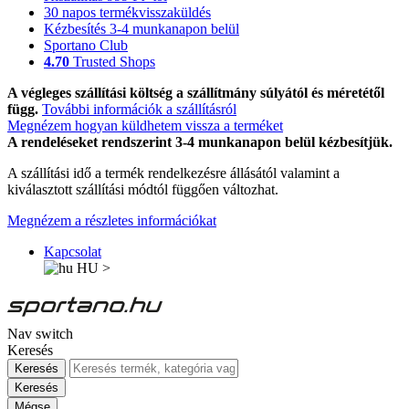
30 napos termékvisszaküldés
Kézbesítés 3-4 munkanapon belül
Sportano Club
4.70
Trusted Shops
A végleges szállítási költség a szállítmány súlyától és méretétől
függ.
További információk a szállításról
Megnézem hogyan küldhetem vissza a terméket
A rendeléseket rendszerint 3-4 munkanapon belül kézbesítjük.
A szállítási idő a termék rendelkezésre állásától valamint a
kiválasztott szállítási módtól függően változhat.
Megnézem a részletes információkat
Kapcsolat
HU
>
Nav switch
Keresés
Keresés
Keresés
Mégse