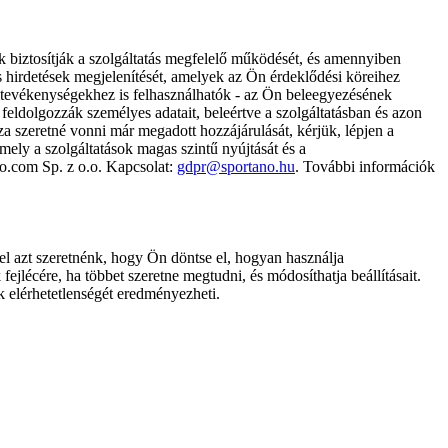
k biztosítják a szolgáltatás megfelelő működését, és amennyiben
és hirdetések megjelenítését, amelyek az Ön érdeklődési köreihez
ámtevékenységekhez is felhasználhatók - az Ön beleegyezésének
dolgozzák személyes adatait, beleértve a szolgáltatásban és azon
za szeretné vonni már megadott hozzájárulását, kérjük, lépjen a
ely a szolgáltatások magas szintű nyújtását és a
no.com Sp. z o.o. Kapcsolat:
gdpr@sportano.hu
. További információk
l azt szeretnénk, hogy Ön döntse el, hogyan használja
ejlécére, ha többet szeretne megtudni, és módosíthatja beállításait.
k elérhetetlenségét eredményezheti.