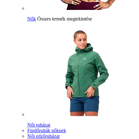
Nők
Összes termék megtekintése
Női ruházat
Fürdőruhák nőknek
Női edzőruházat