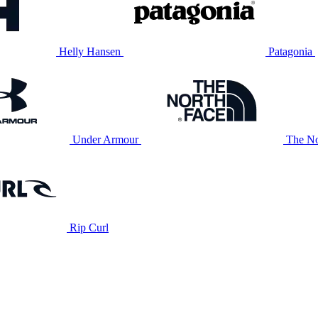
Helly Hansen
Patagonia
Under Armour
The No
Rip Curl