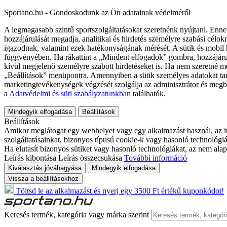
Sportano.hu - Gondoskodunk az Ön adatainak védelméről
A legmagasabb szintű sportszolgáltatásokat szeretnénk nyújtani. Enne
hozzájárulását megadja, analitikai és hirdetés személyre szabási célok
igazodnak, valamint ezek hatékonyságának mérését. A sütik és mobil 
függvényében. Ha rákattint a „Mindent elfogadok” gombra, hozzájáru
kívül megjelenő személyre szabott hirdetéseket is. Ha nem szeretné me
„Beállítások” menüpontra. Amennyiben a sütik személyes adatokat tart
marketingtevékenységek végzését szolgálja az adminisztrátor és megb
a
Adatvédelmi és süti szabályzatunkban
találhatók.
Mindegyik elfogadása
Beállítások
Beállítások
Amikor meglátogat egy webhelyet vagy egy alkalmazást használ, az in
szolgáltatásainkat, bizonyos típusú cookie-k vagy hasonló technológiák
Ha elutasít bizonyos sütiket vagy hasonló technológiákat, az nem alap
Leírás kibontása
Leírás összecsukása
További információ
Kiválasztás jóváhagyása
Mindegyik elfogadása
Vissza a beállításokhoz
Töltsd le az alkalmazást és nyerj egy 3500 Ft értékű kuponkódot!
Keresés termék, kategória vagy márka szerint