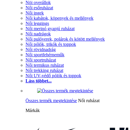
Nöi overállok
Női esőruházat
Női ingek
Női kabátok, köpenyek és mellények
Női leggings
Női merinó gyapjú ruházat
Női nadrágok
Női pulóverek, polárok és kötött mellények
Női pólók, trikók és toppok
Női rövidnadrág
Női sportfehérneműk
Női sportruházat
Női termikus ruházat
Női trekking ruházat
Női UV-védő pólók és toppok
Láss többet...
Összes termék megtekintése
Női ruházat
Márkák