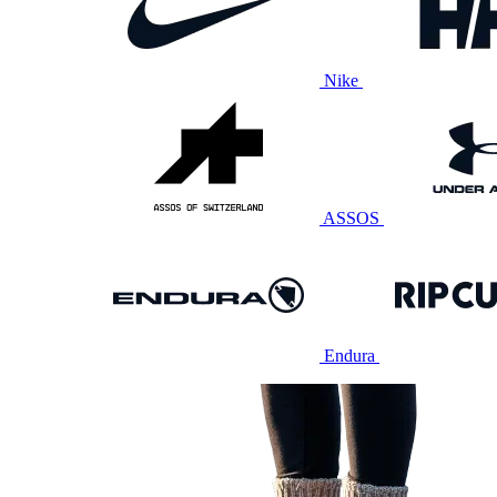
Nike
ASSOS
Endura