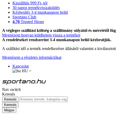
Kiszállítás 999 Ft- tól
30 napos termékvisszaküldés
Kézbesítés 3-4 munkanapon belül
Sportano Club
4.70
Trusted Shops
A végleges szállítási költség a szállítmány súlyától és méretétől füg
Megnézem hogyan küldhetem vissza a terméket
A rendeléseket rendszerint 3-4 munkanapon belül kézbesítjük.
A szállítási idő a termék rendelkezésre állásától valamint a kiválasztot
Megnézem a részletes információkat
Kapcsolat
HU
>
Nav switch
Keresés
Keresés
Keresés
Mégse