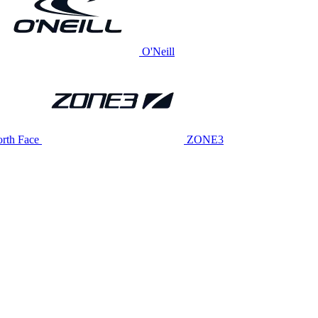
O'Neill
rth Face
ZONE3