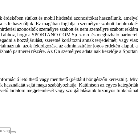
k érdekében sütiket és mobil hirdetési azonosítókat használunk, amelye
ra is felhasználjuk. Ez magában foglalja a személyre szabott tartalmak 
hirdetési azonosítók személyre szabott és nem személyre szabott rekl
l ahhoz, hogy a SPORTANO.COM Sp. z o.o. és megbízható partnerei fel
gadni a hozzájárulást, szeretné korlátozni annak terjedelmét, vagy viss
almaznak, azok feldolgozása az adminisztrátor jogos érdekén alapul, am
ízható partnerei részére. Az Ön személyes adatainak kezelője a Sporta
formáció letölthető vagy menthető (például böngészőn keresztül). Mive
 használatát saját maga szabályozhatja. Kattintson az egyes kategóriák f
vető tartalom megjelenítését vagy szolgáltatásaink bizonyos funkcióina