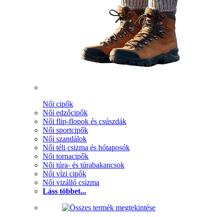
Női cipők
Női edzőcipők
Női flip-flopok és csúszdák
Női sportcipők
Női szandálok
Női téli csizma és hótaposók
Női tornacipők
Női túra- és túrabakancsok
Női vízi cipők
Női vizálló csizma
Láss többet...