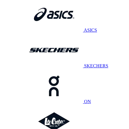
ASICS
SKECHERS
ON