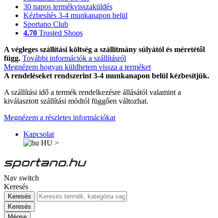
30 napos termékvisszaküldés
Kézbesítés 3-4 munkanapon belül
Sportano Club
4.70
Trusted Shops
A végleges szállítási költség a szállítmány súlyától és méretétől
függ.
További információk a szállításról
Megnézem hogyan küldhetem vissza a terméket
A rendeléseket rendszerint 3-4 munkanapon belül kézbesítjük.
A szállítási idő a termék rendelkezésre állásától valamint a
kiválasztott szállítási módtól függően változhat.
Megnézem a részletes információkat
Kapcsolat
HU
>
Nav switch
Keresés
Keresés
Keresés
Mégse