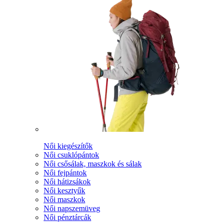
Női kiegészítők
Női csuklópántok
Női csősálak, maszkok és sálak
Női fejpántok
Női hátizsákok
Női kesztyűk
Női maszkok
Női napszemüveg
Női pénztárcák