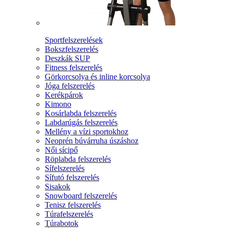
Sportfelszerelések
Bokszfelszerelés
Deszkák SUP
Fitness felszerelés
Görkorcsolya és inline korcsolya
Jóga felszerelés
Kerékpárok
Kimono
Kosárlabda felszerelés
Labdarúgás felszerelés
Mellény a vízi sportokhoz
Neoprén búvárruha úszáshoz
Női sícipő
Röplabda felszerelés
Sífelszerelés
Sífutó felszerelés
Sisakok
Snowboard felszerelés
Tenisz felszerelés
Túrafelszerelés
Túrabotok