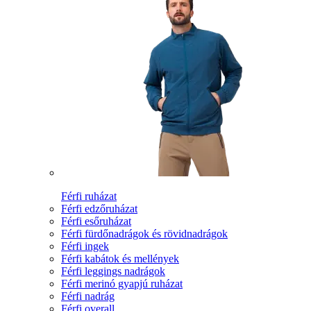
Férfi ruházat
Férfi edzőruházat
Férfi esőruházat
Férfi fürdőnadrágok és rövidnadrágok
Férfi ingek
Férfi kabátok és mellények
Férfi leggings nadrágok
Férfi merinó gyapjú ruházat
Férfi nadrág
Férfi overall