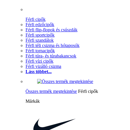
Férfi cipők
Férfi edzőcipők
Férfi flip-flopok és csúszdák
Férfi sportcipők
Férfi szandálok
Férfi téli csizma és hótaposók
Férfi tornacipők
Férfi túra- és túrabakancsok
Férfi vízi cipők
Férfi vizálló csizma
Láss többet...
Összes termék megtekintése
Férfi cipők
Márkák