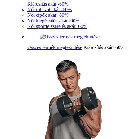
Kiárusítás akár -60%
Női ruházat akár -60%
Női cipők akár -60%
Női kiegészítők akár -60%
Női sportfelszerelés akár -60%
Összes termék megtekintése
Kiárusítás akár -60%