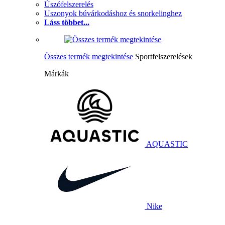
Úszófelszerelés
Uszonyok búvárkodáshoz és snorkelinghez
Láss többet...
Összes termék megtekintése
Sportfelszerelések
Márkák
AQUASTIC
Nike