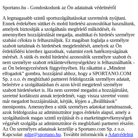
Sportano.hu - Gondoskodunk az Ön adatainak védelméről
A legmagasabb szintű sportszolgáltatásokat szeretnénk nyújtani.
Ennek érdekében sütiket és mobil hirdetési azonosítókat használunk,
amelyek biztosítják a szolgáltatás megfelelő működését, és
amennyiben hozzájárulását megadja, analitikai és hirdetés személyre
szabási célokra is felhasználjuk. Ez magában foglalja a személyre
szabott tartalmak és hirdetések megjelenítését, amelyek az Ön
érdeklődési köreihez igazodnak, valamint ezek hatékonyságának
mérését. A sütik és mobil hirdetési azonosítók személyre szabott és
nem személyre szabott reklámtevékenységekhez is felhasználhatók -
az Ön beleegyezésének függvényében. Ha rákattint a „Mindent
elfogadok” gombra, hozzájárul ahhoz, hogy a SPORTANO.COM
Sp. z o.o. és megbízható partnerei feldolgozzák személyes adatait,
beleértve a szolgáltatásban és azon kívül megjelenő személyre
szabott hirdetéseket is. Ha nem szeretné megadni a hozzájárulást,
szeretné korlátozni annak terjedelmét, vagy vissza szeretné vonni
már megadott hozzájárulását, kérjük, lépjen a „Beállítások”
menüpontra. Amennyiben a sütik személyes adatokat tartalmaznak,
azok feldolgozása az adminisztrátor jogos érdekén alapul, amely a
szolgáltatások magas szintű nyújtását és a marketingtevékenységek
végzését szolgálja az adminisztrátor és megbízható partnerei részére.
Az Ön személyes adatainak kezelője a Sportano.com Sp. z o.o.
Kapcsolat:
gdpr@sportano.hu
. További információk a
Adatvédelmi