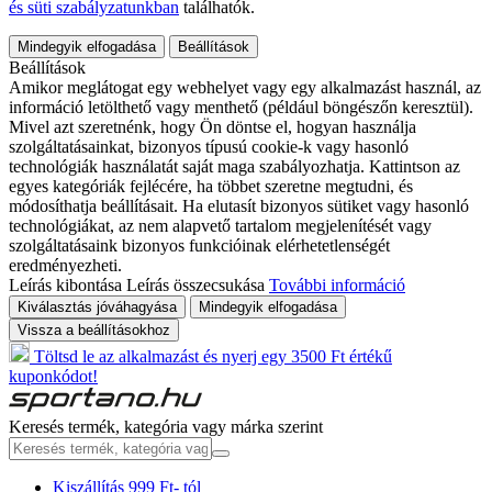
és süti szabályzatunkban
találhatók.
Mindegyik elfogadása
Beállítások
Beállítások
Amikor meglátogat egy webhelyet vagy egy alkalmazást használ, az
információ letölthető vagy menthető (például böngészőn keresztül).
Mivel azt szeretnénk, hogy Ön döntse el, hogyan használja
szolgáltatásainkat, bizonyos típusú cookie-k vagy hasonló
technológiák használatát saját maga szabályozhatja. Kattintson az
egyes kategóriák fejlécére, ha többet szeretne megtudni, és
módosíthatja beállításait. Ha elutasít bizonyos sütiket vagy hasonló
technológiákat, az nem alapvető tartalom megjelenítését vagy
szolgáltatásaink bizonyos funkcióinak elérhetetlenségét
eredményezheti.
Leírás kibontása
Leírás összecsukása
További információ
Kiválasztás jóváhagyása
Mindegyik elfogadása
Vissza a beállításokhoz
Töltsd le az alkalmazást és nyerj egy 3500 Ft értékű
kuponkódot!
Keresés termék, kategória vagy márka szerint
Kiszállítás 999 Ft- tól