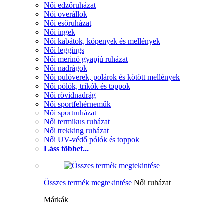
Női edzőruházat
Nöi overállok
Női esőruházat
Női ingek
Női kabátok, köpenyek és mellények
Női leggings
Női merinó gyapjú ruházat
Női nadrágok
Női pulóverek, polárok és kötött mellények
Női pólók, trikók és toppok
Női rövidnadrág
Női sportfehérneműk
Női sportruházat
Női termikus ruházat
Női trekking ruházat
Női UV-védő pólók és toppok
Láss többet...
Összes termék megtekintése
Női ruházat
Márkák