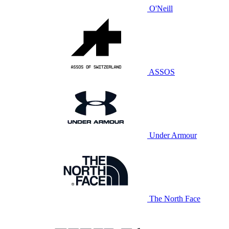
O'Neill
ASSOS
Under Armour
The North Face