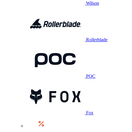
Wilson
Rollerblade
POC
Fox