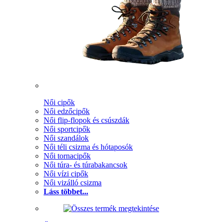
Női cipők
Női edzőcipők
Női flip-flopok és csúszdák
Női sportcipők
Női szandálok
Női téli csizma és hótaposók
Női tornacipők
Női túra- és túrabakancsok
Női vízi cipők
Női vizálló csizma
Láss többet...