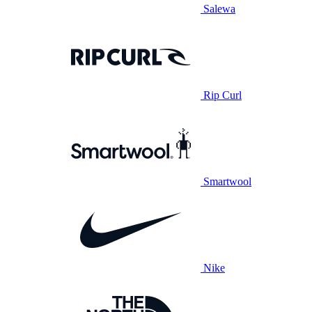
Salewa
Rip Curl
Smartwool
Nike