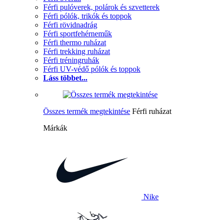
Férfi pulóverek, polárok és szvetterek
Férfi pólók, trikók és toppok
Férfi rövidnadrág
Férfi sportfehérneműk
Férfi thermo ruházat
Férfi trekking ruházat
Férfi tréningruhák
Férfi UV-védő pólók és toppok
Láss többet...
Összes termék megtekintése
Férfi ruházat
Márkák
Nike