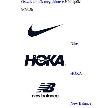
Összes termék megtekintése
Női cipők
Márkák
Nike
HOKA
New Balance