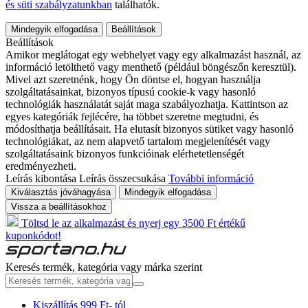
és süti szabályzatunkban
találhatók.
Mindegyik elfogadása
Beállítások
Beállítások
Amikor meglátogat egy webhelyet vagy egy alkalmazást használ, az
információ letölthető vagy menthető (például böngészőn keresztül).
Mivel azt szeretnénk, hogy Ön döntse el, hogyan használja
szolgáltatásainkat, bizonyos típusú cookie-k vagy hasonló
technológiák használatát saját maga szabályozhatja. Kattintson az
egyes kategóriák fejlécére, ha többet szeretne megtudni, és
módosíthatja beállításait. Ha elutasít bizonyos sütiket vagy hasonló
technológiákat, az nem alapvető tartalom megjelenítését vagy
szolgáltatásaink bizonyos funkcióinak elérhetetlenségét
eredményezheti.
Leírás kibontása
Leírás összecsukása
További információ
Kiválasztás jóváhagyása
Mindegyik elfogadása
Vissza a beállításokhoz
Töltsd le az alkalmazást és nyerj egy 3500 Ft értékű
kuponkódot!
Keresés termék, kategória vagy márka szerint
Kiszállítás 999 Ft- tól