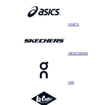
ASICS
SKECHERS
ON