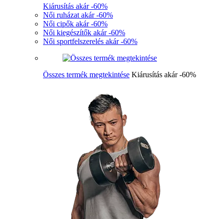
Kiárusítás akár -60%
Női ruházat akár -60%
Női cipők akár -60%
Női kiegészítők akár -60%
Női sportfelszerelés akár -60%
Összes termék megtekintése
Kiárusítás akár -60%