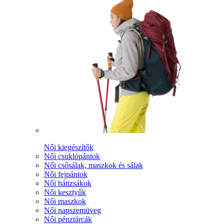
Női kiegészítők
Női csuklópántok
Női csősálak, maszkok és sálak
Női fejpántok
Női hátizsákok
Női kesztyűk
Női maszkok
Női napszemüveg
Női pénztárcák