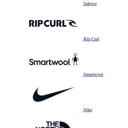
Salewa
Rip Curl
Smartwool
Nike