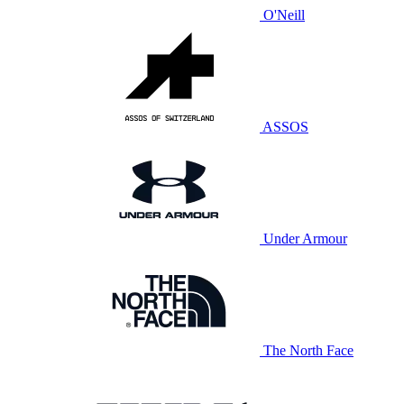
O'Neill
ASSOS
Under Armour
The North Face