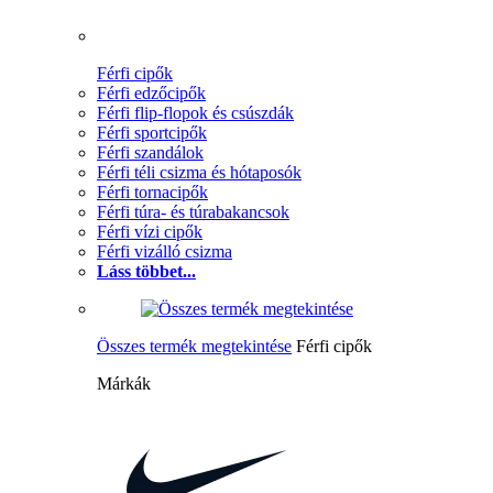
Férfi cipők
Férfi edzőcipők
Férfi flip-flopok és csúszdák
Férfi sportcipők
Férfi szandálok
Férfi téli csizma és hótaposók
Férfi tornacipők
Férfi túra- és túrabakancsok
Férfi vízi cipők
Férfi vizálló csizma
Láss többet...
Összes termék megtekintése
Férfi cipők
Márkák