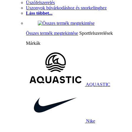
Úszófelszerelés
Uszonyok búvárkodáshoz és snorkelinghez
Láss többet...
Összes termék megtekintése
Sportfelszerelések
Márkák
AQUASTIC
Nike