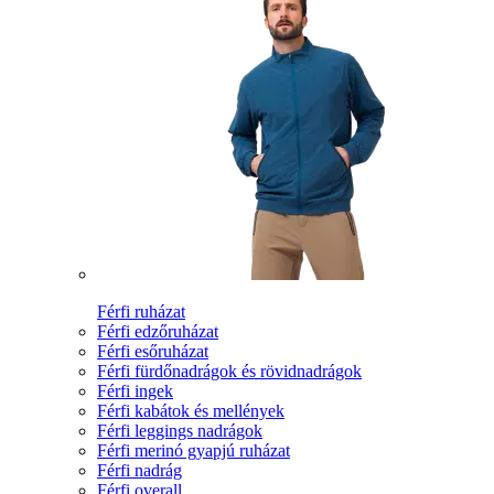
Férfi ruházat
Férfi edzőruházat
Férfi esőruházat
Férfi fürdőnadrágok és rövidnadrágok
Férfi ingek
Férfi kabátok és mellények
Férfi leggings nadrágok
Férfi merinó gyapjú ruházat
Férfi nadrág
Férfi overall