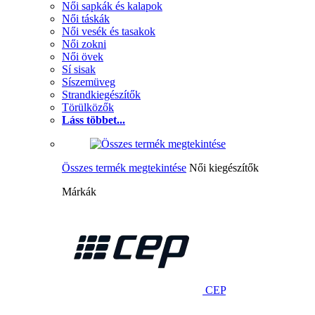
Női sapkák és kalapok
Női táskák
Női vesék és tasakok
Női zokni
Női övek
Sí sisak
Síszemüveg
Strandkiegészítők
Törülközők
Láss többet...
Összes termék megtekintése
Női kiegészítők
Márkák
CEP