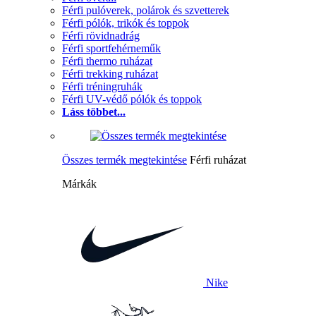
Férfi pulóverek, polárok és szvetterek
Férfi pólók, trikók és toppok
Férfi rövidnadrág
Férfi sportfehérneműk
Férfi thermo ruházat
Férfi trekking ruházat
Férfi tréningruhák
Férfi UV-védő pólók és toppok
Láss többet...
Összes termék megtekintése
Férfi ruházat
Márkák
Nike