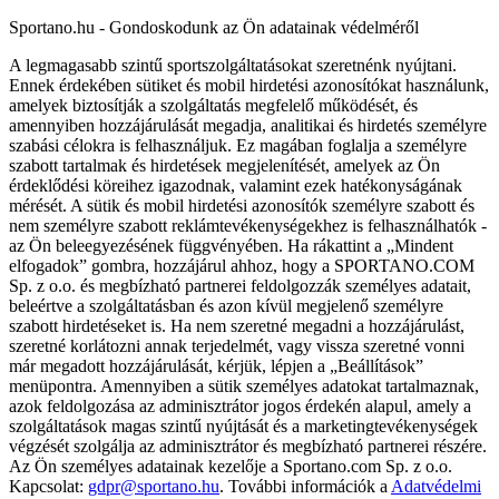
Sportano.hu - Gondoskodunk az Ön adatainak védelméről
A legmagasabb szintű sportszolgáltatásokat szeretnénk nyújtani.
Ennek érdekében sütiket és mobil hirdetési azonosítókat használunk,
amelyek biztosítják a szolgáltatás megfelelő működését, és
amennyiben hozzájárulását megadja, analitikai és hirdetés személyre
szabási célokra is felhasználjuk. Ez magában foglalja a személyre
szabott tartalmak és hirdetések megjelenítését, amelyek az Ön
érdeklődési köreihez igazodnak, valamint ezek hatékonyságának
mérését. A sütik és mobil hirdetési azonosítók személyre szabott és
nem személyre szabott reklámtevékenységekhez is felhasználhatók -
az Ön beleegyezésének függvényében. Ha rákattint a „Mindent
elfogadok” gombra, hozzájárul ahhoz, hogy a SPORTANO.COM
Sp. z o.o. és megbízható partnerei feldolgozzák személyes adatait,
beleértve a szolgáltatásban és azon kívül megjelenő személyre
szabott hirdetéseket is. Ha nem szeretné megadni a hozzájárulást,
szeretné korlátozni annak terjedelmét, vagy vissza szeretné vonni
már megadott hozzájárulását, kérjük, lépjen a „Beállítások”
menüpontra. Amennyiben a sütik személyes adatokat tartalmaznak,
azok feldolgozása az adminisztrátor jogos érdekén alapul, amely a
szolgáltatások magas szintű nyújtását és a marketingtevékenységek
végzését szolgálja az adminisztrátor és megbízható partnerei részére.
Az Ön személyes adatainak kezelője a Sportano.com Sp. z o.o.
Kapcsolat:
gdpr@sportano.hu
. További információk a
Adatvédelmi