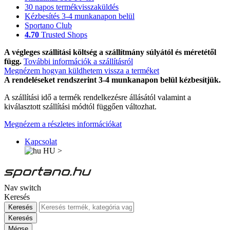
30 napos termékvisszaküldés
Kézbesítés 3-4 munkanapon belül
Sportano Club
4.70
Trusted Shops
A végleges szállítási költség a szállítmány súlyától és méretétől
függ.
További információk a szállításról
Megnézem hogyan küldhetem vissza a terméket
A rendeléseket rendszerint 3-4 munkanapon belül kézbesítjük.
A szállítási idő a termék rendelkezésre állásától valamint a
kiválasztott szállítási módtól függően változhat.
Megnézem a részletes információkat
Kapcsolat
HU
>
Nav switch
Keresés
Keresés
Keresés
Mégse