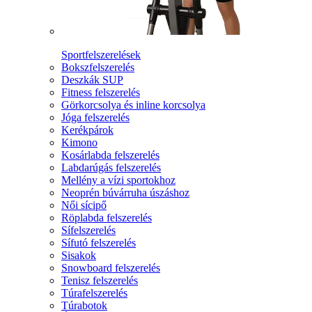
Sportfelszerelések
Bokszfelszerelés
Deszkák SUP
Fitness felszerelés
Görkorcsolya és inline korcsolya
Jóga felszerelés
Kerékpárok
Kimono
Kosárlabda felszerelés
Labdarúgás felszerelés
Mellény a vízi sportokhoz
Neoprén búvárruha úszáshoz
Női sícipő
Röplabda felszerelés
Sífelszerelés
Sífutó felszerelés
Sisakok
Snowboard felszerelés
Tenisz felszerelés
Túrafelszerelés
Túrabotok