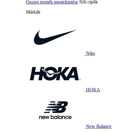
Összes termék megtekintése
Női cipők
Márkák
Nike
HOKA
New Balance