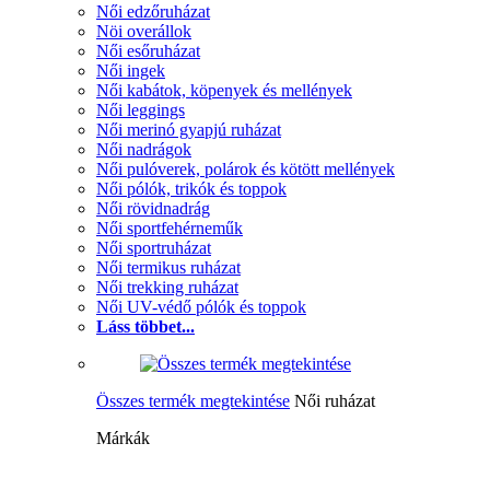
Női edzőruházat
Nöi overállok
Női esőruházat
Női ingek
Női kabátok, köpenyek és mellények
Női leggings
Női merinó gyapjú ruházat
Női nadrágok
Női pulóverek, polárok és kötött mellények
Női pólók, trikók és toppok
Női rövidnadrág
Női sportfehérneműk
Női sportruházat
Női termikus ruházat
Női trekking ruházat
Női UV-védő pólók és toppok
Láss többet...
Összes termék megtekintése
Női ruházat
Márkák