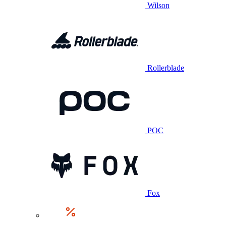
Wilson
Rollerblade
POC
Fox