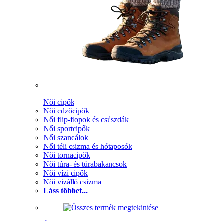
Női cipők
Női edzőcipők
Női flip-flopok és csúszdák
Női sportcipők
Női szandálok
Női téli csizma és hótaposók
Női tornacipők
Női túra- és túrabakancsok
Női vízi cipők
Női vizálló csizma
Láss többet...