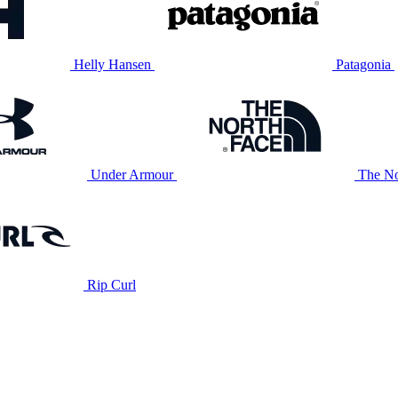
Helly Hansen
Patagonia
Under Armour
The No
Rip Curl