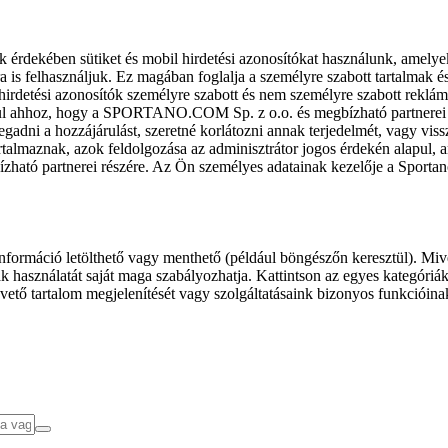
k érdekében sütiket és mobil hirdetési azonosítókat használunk, amelye
ra is felhasználjuk. Ez magában foglalja a személyre szabott tartalmak 
hirdetési azonosítók személyre szabott és nem személyre szabott rekl
l ahhoz, hogy a SPORTANO.COM Sp. z o.o. és megbízható partnerei fel
gadni a hozzájárulást, szeretné korlátozni annak terjedelmét, vagy viss
almaznak, azok feldolgozása az adminisztrátor jogos érdekén alapul, am
ízható partnerei részére. Az Ön személyes adatainak kezelője a Sporta
formáció letölthető vagy menthető (például böngészőn keresztül). Mive
 használatát saját maga szabályozhatja. Kattintson az egyes kategóriák f
vető tartalom megjelenítését vagy szolgáltatásaink bizonyos funkcióina