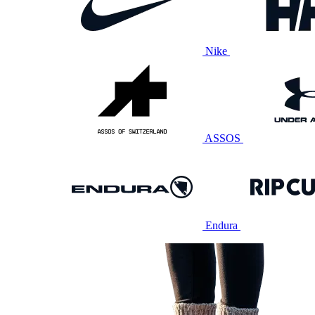
Nike
ASSOS
Endura