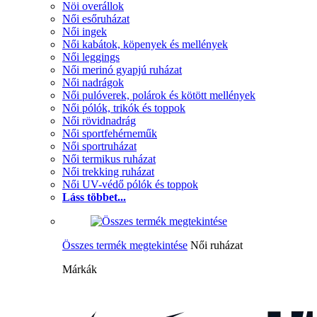
Nöi overállok
Női esőruházat
Női ingek
Női kabátok, köpenyek és mellények
Női leggings
Női merinó gyapjú ruházat
Női nadrágok
Női pulóverek, polárok és kötött mellények
Női pólók, trikók és toppok
Női rövidnadrág
Női sportfehérneműk
Női sportruházat
Női termikus ruházat
Női trekking ruházat
Női UV-védő pólók és toppok
Láss többet...
Összes termék megtekintése
Női ruházat
Márkák