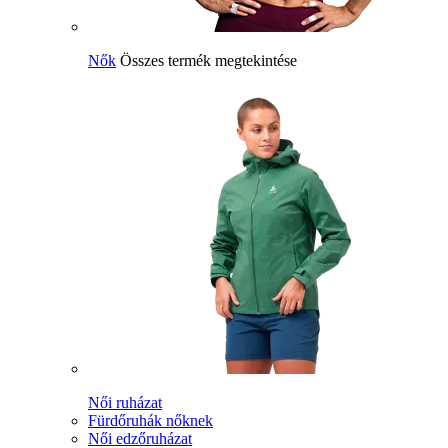
Nők
Összes termék megtekintése
Női ruházat
Fürdőruhák nőknek
Női edzőruházat