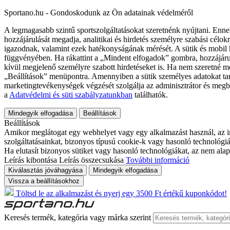
Sportano.hu - Gondoskodunk az Ön adatainak védelméről
A legmagasabb szintű sportszolgáltatásokat szeretnénk nyújtani. Enne
hozzájárulását megadja, analitikai és hirdetés személyre szabási célok
igazodnak, valamint ezek hatékonyságának mérését. A sütik és mobil 
függvényében. Ha rákattint a „Mindent elfogadok” gombra, hozzájáru
kívül megjelenő személyre szabott hirdetéseket is. Ha nem szeretné me
„Beállítások” menüpontra. Amennyiben a sütik személyes adatokat tart
marketingtevékenységek végzését szolgálja az adminisztrátor és megb
a
Adatvédelmi és süti szabályzatunkban
találhatók.
Mindegyik elfogadása
Beállítások
Beállítások
Amikor meglátogat egy webhelyet vagy egy alkalmazást használ, az in
szolgáltatásainkat, bizonyos típusú cookie-k vagy hasonló technológiák
Ha elutasít bizonyos sütiket vagy hasonló technológiákat, az nem alap
Leírás kibontása
Leírás összecsukása
További információ
Kiválasztás jóváhagyása
Mindegyik elfogadása
Vissza a beállításokhoz
Töltsd le az alkalmazást és nyerj egy 3500 Ft értékű kuponkódot!
Keresés termék, kategória vagy márka szerint