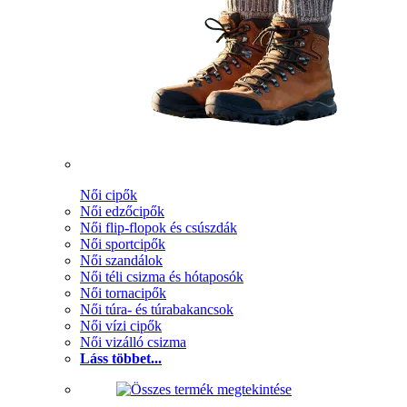
Női cipők
Női edzőcipők
Női flip-flopok és csúszdák
Női sportcipők
Női szandálok
Női téli csizma és hótaposók
Női tornacipők
Női túra- és túrabakancsok
Női vízi cipők
Női vizálló csizma
Láss többet...