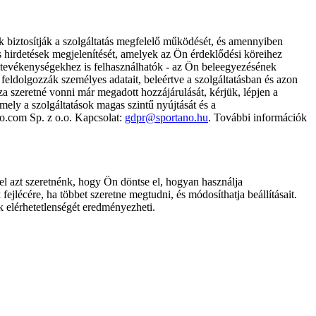
k biztosítják a szolgáltatás megfelelő működését, és amennyiben
és hirdetések megjelenítését, amelyek az Ön érdeklődési köreihez
ámtevékenységekhez is felhasználhatók - az Ön beleegyezésének
dolgozzák személyes adatait, beleértve a szolgáltatásban és azon
za szeretné vonni már megadott hozzájárulását, kérjük, lépjen a
ely a szolgáltatások magas szintű nyújtását és a
no.com Sp. z o.o. Kapcsolat:
gdpr@sportano.hu
. További információk
l azt szeretnénk, hogy Ön döntse el, hogyan használja
ejlécére, ha többet szeretne megtudni, és módosíthatja beállításait.
k elérhetetlenségét eredményezheti.