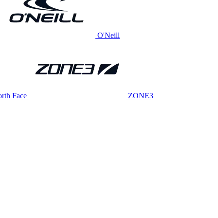
O'Neill
rth Face
ZONE3