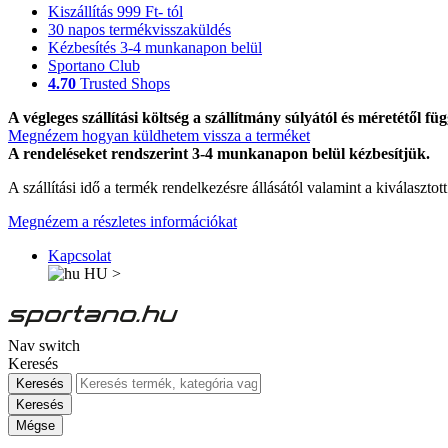
Kiszállítás 999 Ft- tól
30 napos termékvisszaküldés
Kézbesítés 3-4 munkanapon belül
Sportano Club
4.70
Trusted Shops
A végleges szállítási költség a szállítmány súlyától és méretétől füg
Megnézem hogyan küldhetem vissza a terméket
A rendeléseket rendszerint 3-4 munkanapon belül kézbesítjük.
A szállítási idő a termék rendelkezésre állásától valamint a kiválasztot
Megnézem a részletes információkat
Kapcsolat
HU
>
Nav switch
Keresés
Keresés
Keresés
Mégse