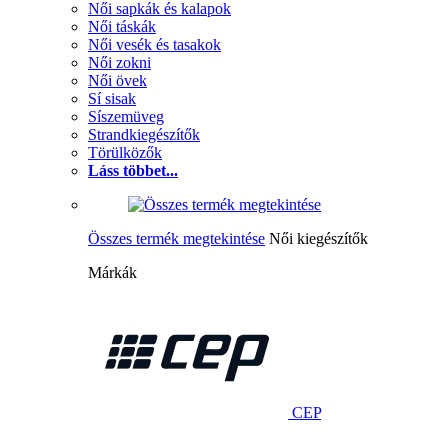
Női sapkák és kalapok
Női táskák
Női vesék és tasakok
Női zokni
Női övek
Sí sisak
Síszemüveg
Strandkiegészítők
Törülközők
Láss többet...
Összes termék megtekintése
Női kiegészítők
Márkák
CEP