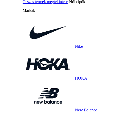
Összes termék megtekintése
Női cipők
Márkák
Nike
HOKA
New Balance