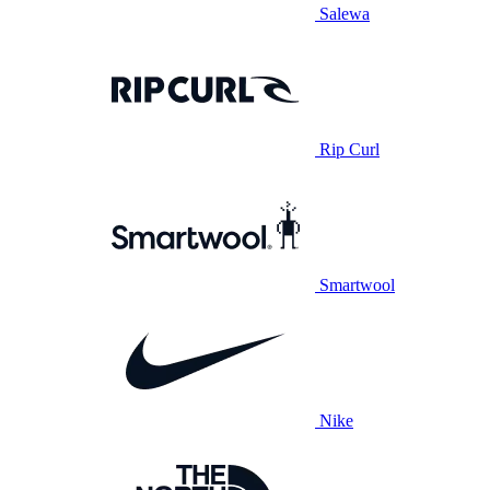
Salewa
Rip Curl
Smartwool
Nike