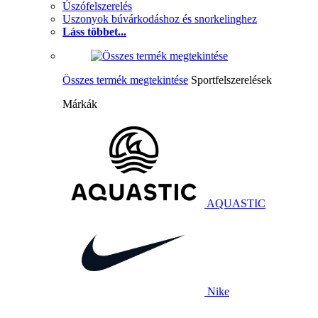
Úszófelszerelés
Uszonyok búvárkodáshoz és snorkelinghez
Láss többet...
Összes termék megtekintése
Sportfelszerelések
Márkák
AQUASTIC
Nike