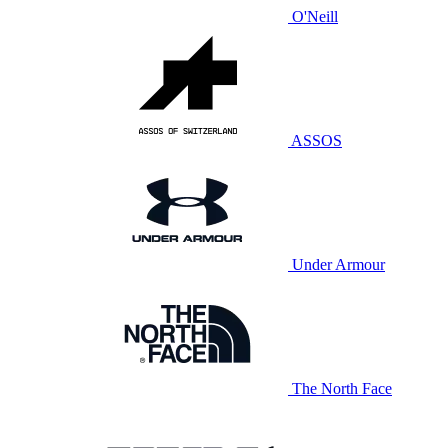
O'Neill
ASSOS
Under Armour
The North Face