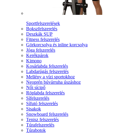
Sportfelszerelések
Bokszfelszerelés
Deszkák SUP
Fitness felszerelés
Görkorcsolya és inline korcsolya
Jóga felszerelés
Kerékpárok
Kimono
Kosárlabda felszerelés
Labdarúgás felszerelés
Mellény a vízi sportokhoz
Neoprén búvárruha úszáshoz
Női sícipő
Röplabda felszerelés
Sífelszerelés
Sífutó felszerelés
Sisakok
Snowboard felszerelés
Tenisz felszerelés
Túrafelszerelés
Túrabotok