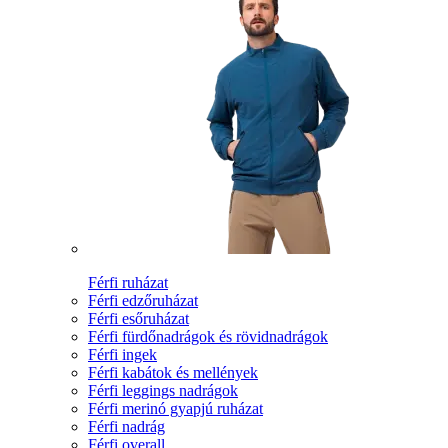
Férfi ruházat
Férfi edzőruházat
Férfi esőruházat
Férfi fürdőnadrágok és rövidnadrágok
Férfi ingek
Férfi kabátok és mellények
Férfi leggings nadrágok
Férfi merinó gyapjú ruházat
Férfi nadrág
Férfi overall