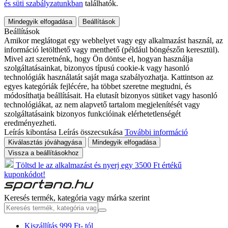
és süti szabályzatunkban
találhatók.
Mindegyik elfogadása
Beállítások
Beállítások
Amikor meglátogat egy webhelyet vagy egy alkalmazást használ, az
információ letölthető vagy menthető (például böngészőn keresztül).
Mivel azt szeretnénk, hogy Ön döntse el, hogyan használja
szolgáltatásainkat, bizonyos típusú cookie-k vagy hasonló
technológiák használatát saját maga szabályozhatja. Kattintson az
egyes kategóriák fejlécére, ha többet szeretne megtudni, és
módosíthatja beállításait. Ha elutasít bizonyos sütiket vagy hasonló
technológiákat, az nem alapvető tartalom megjelenítését vagy
szolgáltatásaink bizonyos funkcióinak elérhetetlenségét
eredményezheti.
Leírás kibontása
Leírás összecsukása
További információ
Kiválasztás jóváhagyása
Mindegyik elfogadása
Vissza a beállításokhoz
Töltsd le az alkalmazást és nyerj egy 3500 Ft értékű
kuponkódot!
Keresés termék, kategória vagy márka szerint
Kiszállítás 999 Ft- tól