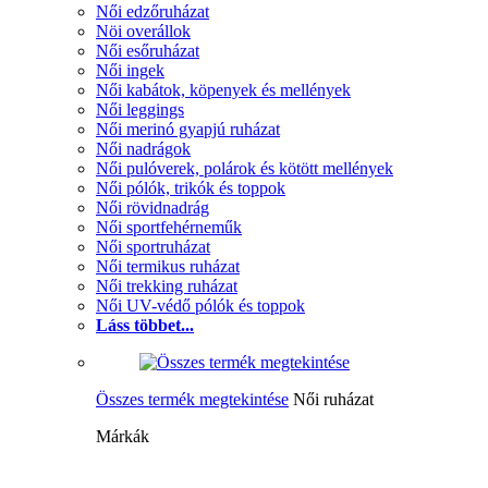
Női edzőruházat
Nöi overállok
Női esőruházat
Női ingek
Női kabátok, köpenyek és mellények
Női leggings
Női merinó gyapjú ruházat
Női nadrágok
Női pulóverek, polárok és kötött mellények
Női pólók, trikók és toppok
Női rövidnadrág
Női sportfehérneműk
Női sportruházat
Női termikus ruházat
Női trekking ruházat
Női UV-védő pólók és toppok
Láss többet...
Összes termék megtekintése
Női ruházat
Márkák