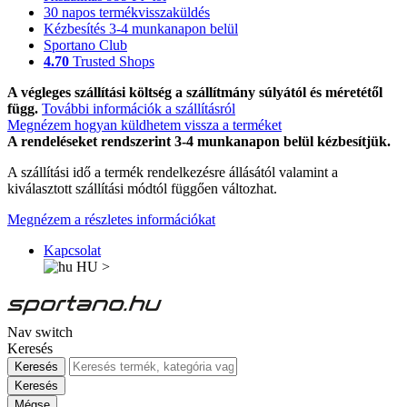
30 napos termékvisszaküldés
Kézbesítés 3-4 munkanapon belül
Sportano Club
4.70
Trusted Shops
A végleges szállítási költség a szállítmány súlyától és méretétől
függ.
További információk a szállításról
Megnézem hogyan küldhetem vissza a terméket
A rendeléseket rendszerint 3-4 munkanapon belül kézbesítjük.
A szállítási idő a termék rendelkezésre állásától valamint a
kiválasztott szállítási módtól függően változhat.
Megnézem a részletes információkat
Kapcsolat
HU
>
Nav switch
Keresés
Keresés
Keresés
Mégse