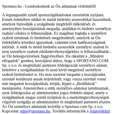
Sportano.hu - Gondoskodunk az Ön adatainak védelméről
A legmagasabb szintű sportszolgáltatásokat szeretnénk nyújtani.
Ennek érdekében sütiket és mobil hirdetési azonosítókat használunk,
amelyek biztosítják a szolgáltatás megfelelő működését, és
amennyiben hozzájárulását megadja, analitikai és hirdetés személyre
szabási célokra is felhasználjuk. Ez magában foglalja a személyre
szabott tartalmak és hirdetések megjelenítését, amelyek az Ön
érdeklődési köreihez igazodnak, valamint ezek hatékonyságának
mérését. A sütik és mobil hirdetési azonosítók személyre szabott és
nem személyre szabott reklámtevékenységekhez is felhasználhatók -
az Ön beleegyezésének függvényében. Ha rákattint a „Mindent
elfogadok” gombra, hozzájárul ahhoz, hogy a SPORTANO.COM
Sp. z o.o. és megbízható partnerei feldolgozzák személyes adatait,
beleértve a szolgáltatásban és azon kívül megjelenő személyre
szabott hirdetéseket is. Ha nem szeretné megadni a hozzájárulást,
szeretné korlátozni annak terjedelmét, vagy vissza szeretné vonni
már megadott hozzájárulását, kérjük, lépjen a „Beállítások”
menüpontra. Amennyiben a sütik személyes adatokat tartalmaznak,
azok feldolgozása az adminisztrátor jogos érdekén alapul, amely a
szolgáltatások magas szintű nyújtását és a marketingtevékenységek
végzését szolgálja az adminisztrátor és megbízható partnerei részére.
Az Ön személyes adatainak kezelője a Sportano.com Sp. z o.o.
Kapcsolat:
gdpr@sportano.hu
. További információk a
Adatvédelmi