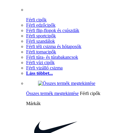
Férfi cipők
Férfi edzőcipők
Férfi flip-flopok és csúszdák
Férfi sportcipők
Férfi szandálok
Férfi téli csizma és hótaposók
Férfi tornacipők
Férfi túra- és túrabakancsok
Férfi vízi cipők
Férfi vizálló csizma
Láss többet...
Összes termék megtekintése
Férfi cipők
Márkák