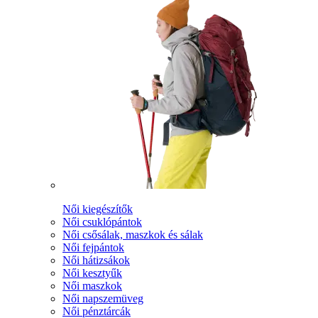
Női kiegészítők
Női csuklópántok
Női csősálak, maszkok és sálak
Női fejpántok
Női hátizsákok
Női kesztyűk
Női maszkok
Női napszemüveg
Női pénztárcák