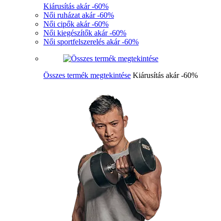
Kiárusítás akár -60%
Női ruházat akár -60%
Női cipők akár -60%
Női kiegészítők akár -60%
Női sportfelszerelés akár -60%
Összes termék megtekintése
Kiárusítás akár -60%