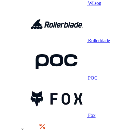
Wilson
Rollerblade
POC
Fox