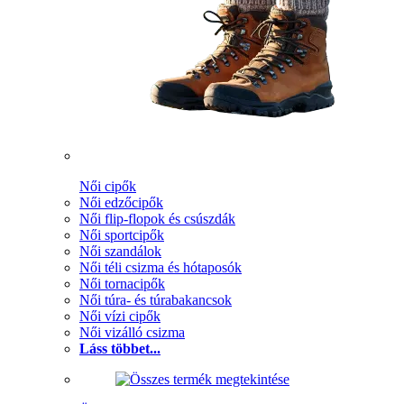
Női cipők
Női edzőcipők
Női flip-flopok és csúszdák
Női sportcipők
Női szandálok
Női téli csizma és hótaposók
Női tornacipők
Női túra- és túrabakancsok
Női vízi cipők
Női vizálló csizma
Láss többet...