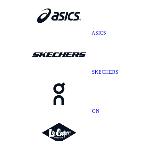
ASICS
SKECHERS
ON