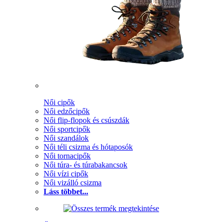
Női cipők
Női edzőcipők
Női flip-flopok és csúszdák
Női sportcipők
Női szandálok
Női téli csizma és hótaposók
Női tornacipők
Női túra- és túrabakancsok
Női vízi cipők
Női vizálló csizma
Láss többet...