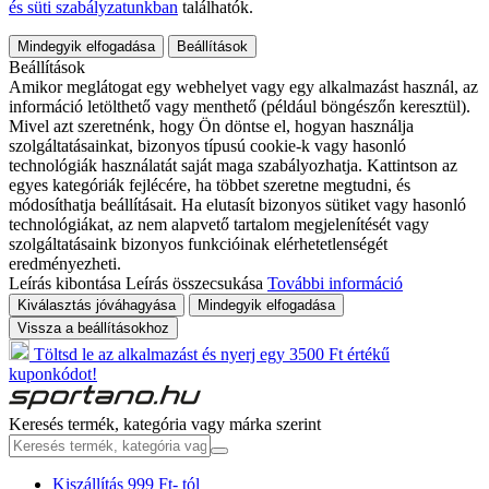
és süti szabályzatunkban
találhatók.
Mindegyik elfogadása
Beállítások
Beállítások
Amikor meglátogat egy webhelyet vagy egy alkalmazást használ, az
információ letölthető vagy menthető (például böngészőn keresztül).
Mivel azt szeretnénk, hogy Ön döntse el, hogyan használja
szolgáltatásainkat, bizonyos típusú cookie-k vagy hasonló
technológiák használatát saját maga szabályozhatja. Kattintson az
egyes kategóriák fejlécére, ha többet szeretne megtudni, és
módosíthatja beállításait. Ha elutasít bizonyos sütiket vagy hasonló
technológiákat, az nem alapvető tartalom megjelenítését vagy
szolgáltatásaink bizonyos funkcióinak elérhetetlenségét
eredményezheti.
Leírás kibontása
Leírás összecsukása
További információ
Kiválasztás jóváhagyása
Mindegyik elfogadása
Vissza a beállításokhoz
Töltsd le az alkalmazást és nyerj egy 3500 Ft értékű
kuponkódot!
Keresés termék, kategória vagy márka szerint
Kiszállítás 999 Ft- tól