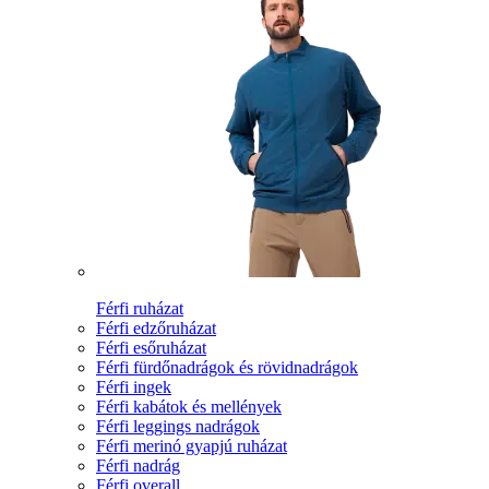
Férfi ruházat
Férfi edzőruházat
Férfi esőruházat
Férfi fürdőnadrágok és rövidnadrágok
Férfi ingek
Férfi kabátok és mellények
Férfi leggings nadrágok
Férfi merinó gyapjú ruházat
Férfi nadrág
Férfi overall