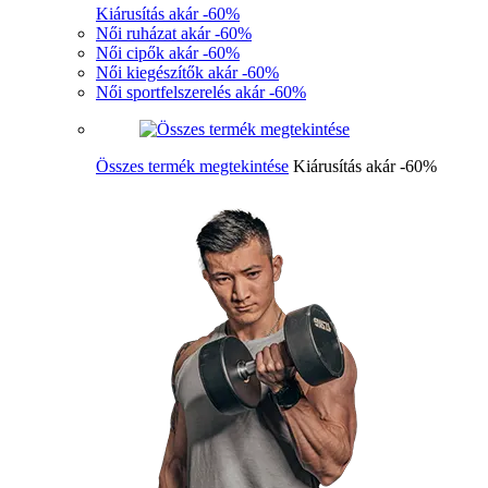
Kiárusítás akár -60%
Női ruházat akár -60%
Női cipők akár -60%
Női kiegészítők akár -60%
Női sportfelszerelés akár -60%
Összes termék megtekintése
Kiárusítás akár -60%