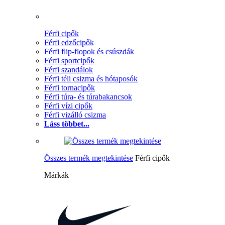
Férfi cipők
Férfi edzőcipők
Férfi flip-flopok és csúszdák
Férfi sportcipők
Férfi szandálok
Férfi téli csizma és hótaposók
Férfi tornacipők
Férfi túra- és túrabakancsok
Férfi vízi cipők
Férfi vizálló csizma
Láss többet...
Összes termék megtekintése
Férfi cipők
Márkák