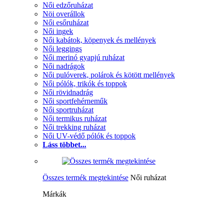
Női edzőruházat
Nöi overállok
Női esőruházat
Női ingek
Női kabátok, köpenyek és mellények
Női leggings
Női merinó gyapjú ruházat
Női nadrágok
Női pulóverek, polárok és kötött mellények
Női pólók, trikók és toppok
Női rövidnadrág
Női sportfehérneműk
Női sportruházat
Női termikus ruházat
Női trekking ruházat
Női UV-védő pólók és toppok
Láss többet...
Összes termék megtekintése
Női ruházat
Márkák