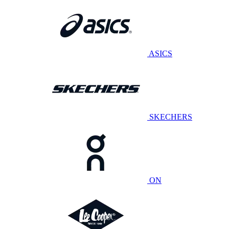
ASICS
SKECHERS
ON