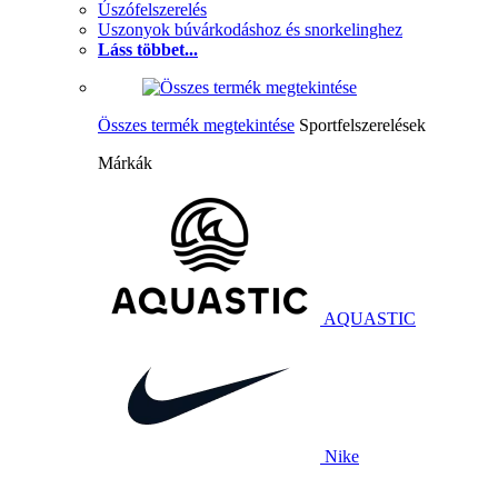
Úszófelszerelés
Uszonyok búvárkodáshoz és snorkelinghez
Láss többet...
Összes termék megtekintése
Sportfelszerelések
Márkák
AQUASTIC
Nike