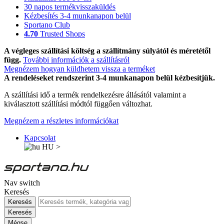
30 napos termékvisszaküldés
Kézbesítés 3-4 munkanapon belül
Sportano Club
4.70
Trusted Shops
A végleges szállítási költség a szállítmány súlyától és méretétől
függ.
További információk a szállításról
Megnézem hogyan küldhetem vissza a terméket
A rendeléseket rendszerint 3-4 munkanapon belül kézbesítjük.
A szállítási idő a termék rendelkezésre állásától valamint a
kiválasztott szállítási módtól függően változhat.
Megnézem a részletes információkat
Kapcsolat
HU
>
Nav switch
Keresés
Keresés
Keresés
Mégse