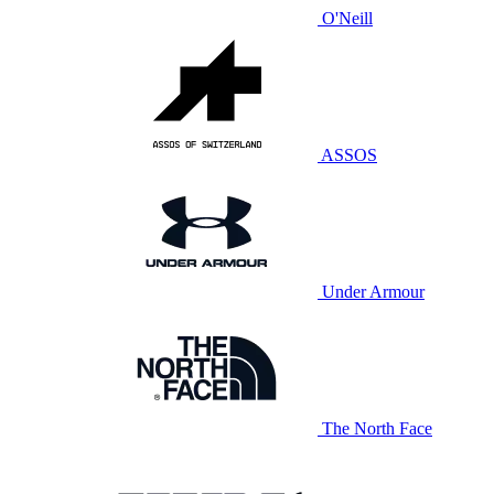
O'Neill
ASSOS
Under Armour
The North Face