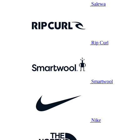
Salewa
Rip Curl
Smartwool
Nike