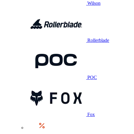
Wilson
Rollerblade
POC
Fox