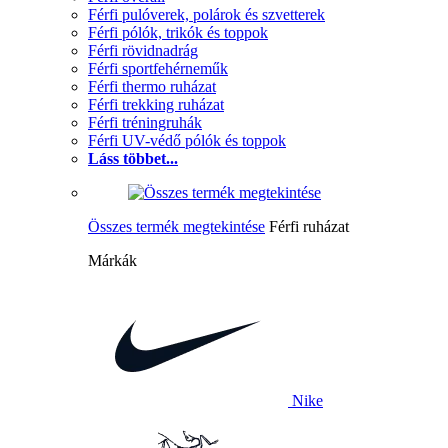
Férfi pulóverek, polárok és szvetterek
Férfi pólók, trikók és toppok
Férfi rövidnadrág
Férfi sportfehérneműk
Férfi thermo ruházat
Férfi trekking ruházat
Férfi tréningruhák
Férfi UV-védő pólók és toppok
Láss többet...
Összes termék megtekintése
Férfi ruházat
Márkák
Nike