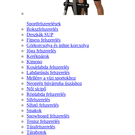
Sportfelszerelések
Bokszfelszerelés
Deszkák SUP
Fitness felszerelés
Görkorcsolya és inline korcsolya
Jóga felszerelés
Kerékpárok
Kimono
Kosárlabda felszerelés
Labdarúgás felszerelés
Mellény a vízi sportokhoz
Neoprén búvárruha úszáshoz
Női sícipő
Röplabda felszerelés
Sífelszerelés
Sífutó felszerelés
Sisakok
Snowboard felszerelés
Tenisz felszerelés
Túrafelszerelés
Túrabotok