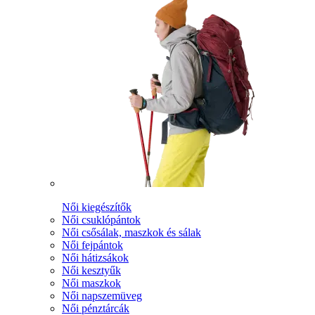
Női kiegészítők
Női csuklópántok
Női csősálak, maszkok és sálak
Női fejpántok
Női hátizsákok
Női kesztyűk
Női maszkok
Női napszemüveg
Női pénztárcák