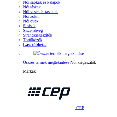
Női sapkák és kalapok
Női táskák
Női vesék és tasakok
Női zokni
Női övek
Sí sisak
Síszemüveg
Strandkiegészítők
Törülközők
Láss többet...
Összes termék megtekintése
Női kiegészítők
Márkák
CEP