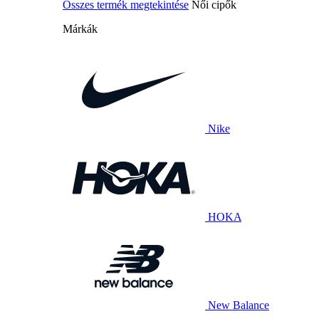
Összes termék megtekintése
Női cipők
Márkák
Nike
HOKA
New Balance