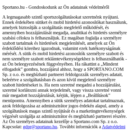
Sportano.hu - Gondoskodunk az Ön adatainak védelméről
A legmagasabb szintű sportszolgáltatásokat szeretnénk nyújtani.
Ennek érdekében sütiket és mobil hirdetési azonosítókat használunk,
amelyek biztosítják a szolgáltatás megfelelő működését, és
amennyiben hozzájárulását megadja, analitikai és hirdetés személyre
szabási célokra is felhasználjuk. Ez magában foglalja a személyre
szabott tartalmak és hirdetések megjelenítését, amelyek az Ön
érdeklődési köreihez igazodnak, valamint ezek hatékonyságának
mérését. A sütik és mobil hirdetési azonosítók személyre szabott és
nem személyre szabott reklámtevékenységekhez is felhasználhatók -
az Ön beleegyezésének függvényében. Ha rákattint a „Mindent
elfogadok” gombra, hozzájárul ahhoz, hogy a SPORTANO.COM
Sp. z o.o. és megbízható partnerei feldolgozzák személyes adatait,
beleértve a szolgáltatásban és azon kívül megjelenő személyre
szabott hirdetéseket is. Ha nem szeretné megadni a hozzájárulást,
szeretné korlátozni annak terjedelmét, vagy vissza szeretné vonni
már megadott hozzájárulását, kérjük, lépjen a „Beállítások”
menüpontra. Amennyiben a sütik személyes adatokat tartalmaznak,
azok feldolgozása az adminisztrátor jogos érdekén alapul, amely a
szolgáltatások magas szintű nyújtását és a marketingtevékenységek
végzését szolgálja az adminisztrátor és megbízható partnerei részére.
Az Ön személyes adatainak kezelője a Sportano.com Sp. z o.o.
Kapcsolat:
gdpr@sportano.hu
. További információk a
Adatvédelmi