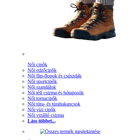
Női cipők
Női edzőcipők
Női flip-flopok és csúszdák
Női sportcipők
Női szandálok
Női téli csizma és hótaposók
Női tornacipők
Női túra- és túrabakancsok
Női vízi cipők
Női vizálló csizma
Láss többet...