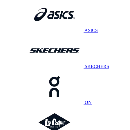
ASICS
SKECHERS
ON