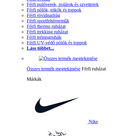
Férfi pulóverek, polárok és szvetterek
Férfi pólók, trikók és toppok
Férfi rövidnadrág
Férfi sportfehérneműk
Férfi thermo ruházat
Férfi trekking ruházat
Férfi tréningruhák
Férfi UV-védő pólók és toppok
Láss többet...
Összes termék megtekintése
Férfi ruházat
Márkák
Nike