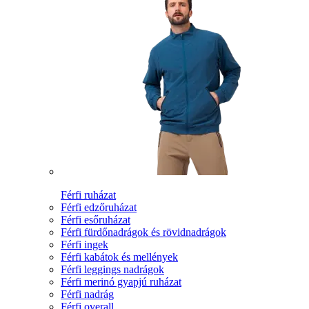
Férfi ruházat
Férfi edzőruházat
Férfi esőruházat
Férfi fürdőnadrágok és rövidnadrágok
Férfi ingek
Férfi kabátok és mellények
Férfi leggings nadrágok
Férfi merinó gyapjú ruházat
Férfi nadrág
Férfi overall