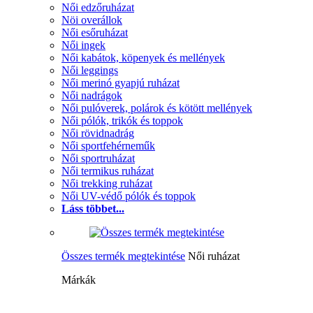
Női edzőruházat
Nöi overállok
Női esőruházat
Női ingek
Női kabátok, köpenyek és mellények
Női leggings
Női merinó gyapjú ruházat
Női nadrágok
Női pulóverek, polárok és kötött mellények
Női pólók, trikók és toppok
Női rövidnadrág
Női sportfehérneműk
Női sportruházat
Női termikus ruházat
Női trekking ruházat
Női UV-védő pólók és toppok
Láss többet...
Összes termék megtekintése
Női ruházat
Márkák