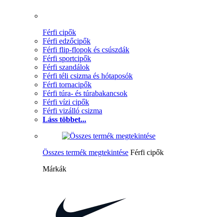
Férfi cipők
Férfi edzőcipők
Férfi flip-flopok és csúszdák
Férfi sportcipők
Férfi szandálok
Férfi téli csizma és hótaposók
Férfi tornacipők
Férfi túra- és túrabakancsok
Férfi vízi cipők
Férfi vizálló csizma
Láss többet...
Összes termék megtekintése
Férfi cipők
Márkák