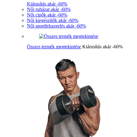
Kiárusítás akár -60%
Női ruházat akár -60%
Női cipők akár -60%
Női kiegészítők akár -60%
Női sportfelszerelés akár -60%
Összes termék megtekintése
Kiárusítás akár -60%