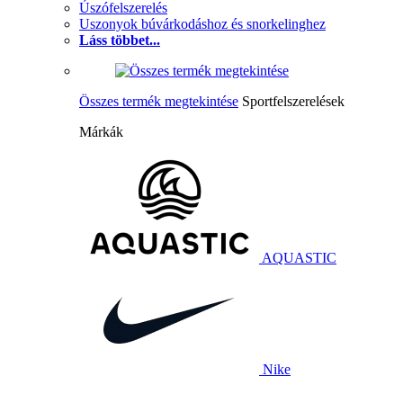
Úszófelszerelés
Uszonyok búvárkodáshoz és snorkelinghez
Láss többet...
Összes termék megtekintése
Sportfelszerelések
Márkák
AQUASTIC
Nike