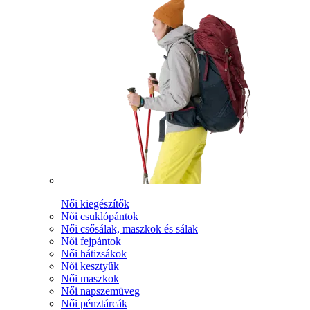
Női kiegészítők
Női csuklópántok
Női csősálak, maszkok és sálak
Női fejpántok
Női hátizsákok
Női kesztyűk
Női maszkok
Női napszemüveg
Női pénztárcák