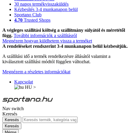
30 napos termékvisszaküldés
Kézbesítés 3-4 munkanapon belül
Sportano Club
4.70
Trusted Shops
A végleges szállítási költség a szállítmány súlyától és méretétől
függ.
További információk a szállításról
Megnézem hogyan küldhetem vissza a terméket
A rendeléseket rendszerint 3-4 munkanapon belül kézbesítjük.
A szállítási idő a termék rendelkezésre állásától valamint a
kiválasztott szállítási módtól függően változhat.
Megnézem a részletes információkat
Kapcsolat
HU
>
Nav switch
Keresés
Keresés
Keresés
Mégse