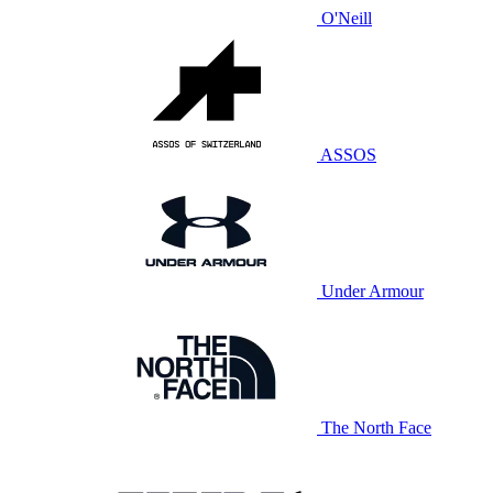
O'Neill
ASSOS
Under Armour
The North Face