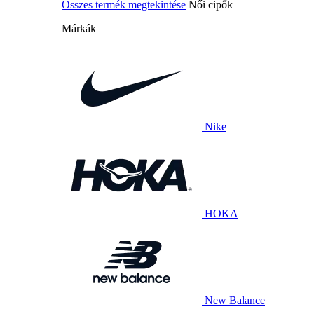
Összes termék megtekintése
Női cipők
Márkák
Nike
HOKA
New Balance