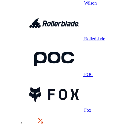
Wilson
Rollerblade
POC
Fox