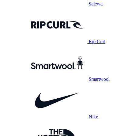
Salewa
Rip Curl
Smartwool
Nike