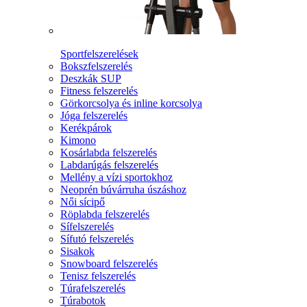
Sportfelszerelések
Bokszfelszerelés
Deszkák SUP
Fitness felszerelés
Görkorcsolya és inline korcsolya
Jóga felszerelés
Kerékpárok
Kimono
Kosárlabda felszerelés
Labdarúgás felszerelés
Mellény a vízi sportokhoz
Neoprén búvárruha úszáshoz
Női sícipő
Röplabda felszerelés
Sífelszerelés
Sífutó felszerelés
Sisakok
Snowboard felszerelés
Tenisz felszerelés
Túrafelszerelés
Túrabotok