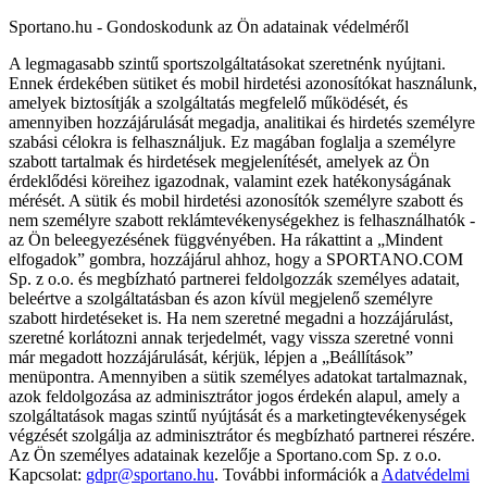
Sportano.hu - Gondoskodunk az Ön adatainak védelméről
A legmagasabb szintű sportszolgáltatásokat szeretnénk nyújtani.
Ennek érdekében sütiket és mobil hirdetési azonosítókat használunk,
amelyek biztosítják a szolgáltatás megfelelő működését, és
amennyiben hozzájárulását megadja, analitikai és hirdetés személyre
szabási célokra is felhasználjuk. Ez magában foglalja a személyre
szabott tartalmak és hirdetések megjelenítését, amelyek az Ön
érdeklődési köreihez igazodnak, valamint ezek hatékonyságának
mérését. A sütik és mobil hirdetési azonosítók személyre szabott és
nem személyre szabott reklámtevékenységekhez is felhasználhatók -
az Ön beleegyezésének függvényében. Ha rákattint a „Mindent
elfogadok” gombra, hozzájárul ahhoz, hogy a SPORTANO.COM
Sp. z o.o. és megbízható partnerei feldolgozzák személyes adatait,
beleértve a szolgáltatásban és azon kívül megjelenő személyre
szabott hirdetéseket is. Ha nem szeretné megadni a hozzájárulást,
szeretné korlátozni annak terjedelmét, vagy vissza szeretné vonni
már megadott hozzájárulását, kérjük, lépjen a „Beállítások”
menüpontra. Amennyiben a sütik személyes adatokat tartalmaznak,
azok feldolgozása az adminisztrátor jogos érdekén alapul, amely a
szolgáltatások magas szintű nyújtását és a marketingtevékenységek
végzését szolgálja az adminisztrátor és megbízható partnerei részére.
Az Ön személyes adatainak kezelője a Sportano.com Sp. z o.o.
Kapcsolat:
gdpr@sportano.hu
. További információk a
Adatvédelmi