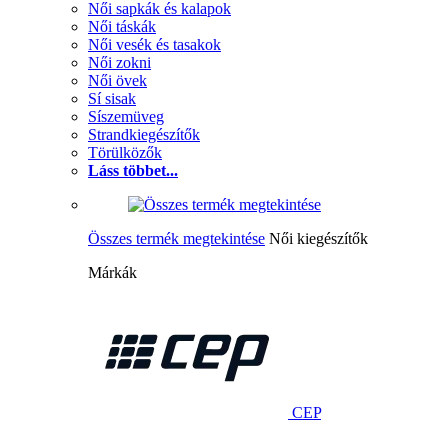
Női sapkák és kalapok
Női táskák
Női vesék és tasakok
Női zokni
Női övek
Sí sisak
Síszemüveg
Strandkiegészítők
Törülközők
Láss többet...
Összes termék megtekintése
Női kiegészítők
Márkák
CEP