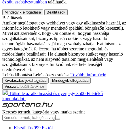
és süti szabályzatunkban
találhatók.
Mindegyik elfogadása
Beállítások
Beállítások
Amikor meglátogat egy webhelyet vagy egy alkalmazást használ, az
információ letölthető vagy menthető (például böngészőn keresztül).
Mivel azt szeretnénk, hogy Ön döntse el, hogyan használja
szolgáltatásainkat, bizonyos típusú cookie-k vagy hasonló
technológiák használatát saját maga szabályozhatja. Kattintson az
egyes kategóriák fejlécére, ha többet szeretne megtudni, és
módosíthatja beállításait. Ha elutasít bizonyos sütiket vagy hasonló
technológiákat, az nem alapvető tartalom megjelenítését vagy
szolgáltatásaink bizonyos funkcióinak elérhetetlenségét
eredményezheti.
Leírás kibontása
Leírás összecsukása
További információ
Kiválasztás jóváhagyása
Mindegyik elfogadása
Vissza a beállításokhoz
Töltsd le az alkalmazást és nyerj egy 3500 Ft értékű
kuponkódot!
Keresés termék, kategória vagy márka szerint
Kiszállítás 999 Ft- tól