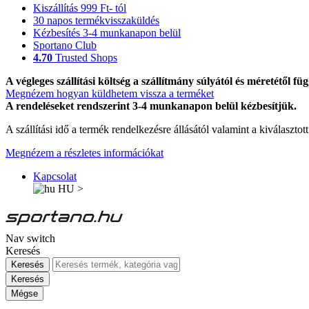
Kiszállítás 999 Ft- tól
30 napos termékvisszaküldés
Kézbesítés 3-4 munkanapon belül
Sportano Club
4.70
Trusted Shops
A végleges szállítási költség a szállítmány súlyától és méretétől füg
Megnézem hogyan küldhetem vissza a terméket
A rendeléseket rendszerint 3-4 munkanapon belül kézbesítjük.
A szállítási idő a termék rendelkezésre állásától valamint a kiválasztot
Megnézem a részletes információkat
Kapcsolat
HU
>
Nav switch
Keresés
Keresés
Keresés
Mégse