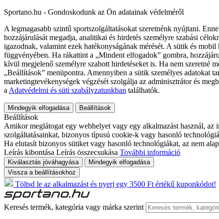
Sportano.hu - Gondoskodunk az Ön adatainak védelméről
A legmagasabb szintű sportszolgáltatásokat szeretnénk nyújtani. Enne
hozzájárulását megadja, analitikai és hirdetés személyre szabási célok
igazodnak, valamint ezek hatékonyságának mérését. A sütik és mobil 
függvényében. Ha rákattint a „Mindent elfogadok” gombra, hozzájáru
kívül megjelenő személyre szabott hirdetéseket is. Ha nem szeretné me
„Beállítások” menüpontra. Amennyiben a sütik személyes adatokat tart
marketingtevékenységek végzését szolgálja az adminisztrátor és megb
a
Adatvédelmi és süti szabályzatunkban
találhatók.
Mindegyik elfogadása
Beállítások
Beállítások
Amikor meglátogat egy webhelyet vagy egy alkalmazást használ, az in
szolgáltatásainkat, bizonyos típusú cookie-k vagy hasonló technológiák
Ha elutasít bizonyos sütiket vagy hasonló technológiákat, az nem alap
Leírás kibontása
Leírás összecsukása
További információ
Kiválasztás jóváhagyása
Mindegyik elfogadása
Vissza a beállításokhoz
Töltsd le az alkalmazást és nyerj egy 3500 Ft értékű kuponkódot!
Keresés termék, kategória vagy márka szerint