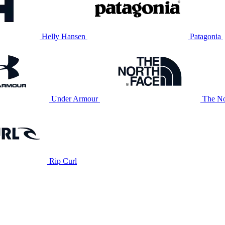
Helly Hansen
Patagonia
Under Armour
The No
Rip Curl