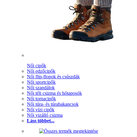
Női cipők
Női edzőcipők
Női flip-flopok és csúszdák
Női sportcipők
Női szandálok
Női téli csizma és hótaposók
Női tornacipők
Női túra- és túrabakancsok
Női vízi cipők
Női vizálló csizma
Láss többet...