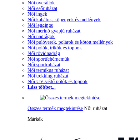
Nöi overállok
Női esőruházat
Női ingek
Női kabátok, köpenyek és mellények
Női leggings
Női merinó gyapjú ruházat
Női nadrágok
Női pulóverek, polárok és kötött mellények
Női pólók, trikók és toppok
Női rövidnadrág
Női sportfehérneműk
Női sportruházat
Női termikus ruházat
Női trekking ruházat
Női UV-védő pólók és toppok
Láss többet...
Összes termék megtekintése
Női ruházat
Márkák