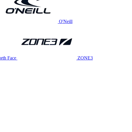
O'Neill
rth Face
ZONE3