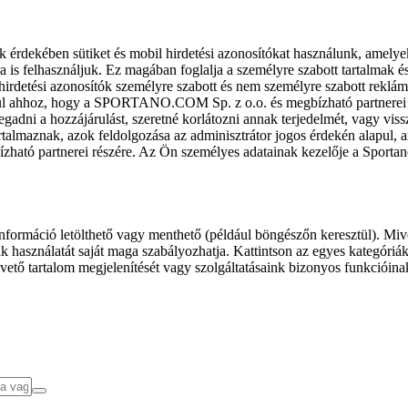
k érdekében sütiket és mobil hirdetési azonosítókat használunk, amelye
ra is felhasználjuk. Ez magában foglalja a személyre szabott tartalmak 
hirdetési azonosítók személyre szabott és nem személyre szabott rekl
l ahhoz, hogy a SPORTANO.COM Sp. z o.o. és megbízható partnerei fel
gadni a hozzájárulást, szeretné korlátozni annak terjedelmét, vagy viss
almaznak, azok feldolgozása az adminisztrátor jogos érdekén alapul, am
ízható partnerei részére. Az Ön személyes adatainak kezelője a Sporta
formáció letölthető vagy menthető (például böngészőn keresztül). Mive
 használatát saját maga szabályozhatja. Kattintson az egyes kategóriák f
vető tartalom megjelenítését vagy szolgáltatásaink bizonyos funkcióina