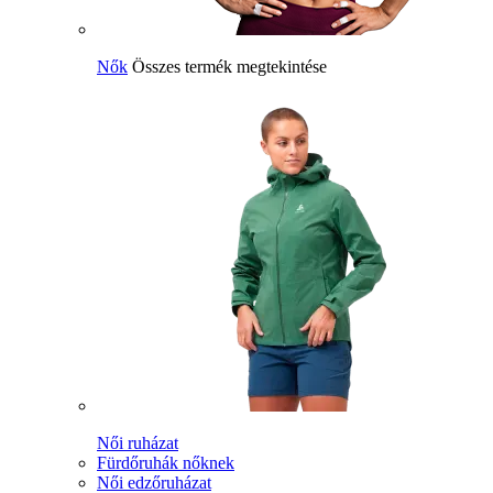
Nők
Összes termék megtekintése
Női ruházat
Fürdőruhák nőknek
Női edzőruházat