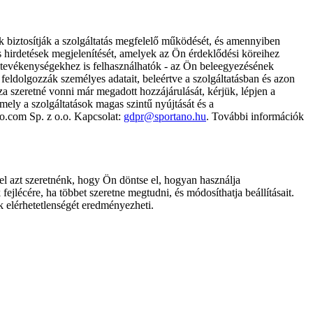
k biztosítják a szolgáltatás megfelelő működését, és amennyiben
és hirdetések megjelenítését, amelyek az Ön érdeklődési köreihez
ámtevékenységekhez is felhasználhatók - az Ön beleegyezésének
dolgozzák személyes adatait, beleértve a szolgáltatásban és azon
za szeretné vonni már megadott hozzájárulását, kérjük, lépjen a
ely a szolgáltatások magas szintű nyújtását és a
no.com Sp. z o.o. Kapcsolat:
gdpr@sportano.hu
. További információk
l azt szeretnénk, hogy Ön döntse el, hogyan használja
ejlécére, ha többet szeretne megtudni, és módosíthatja beállításait.
k elérhetetlenségét eredményezheti.