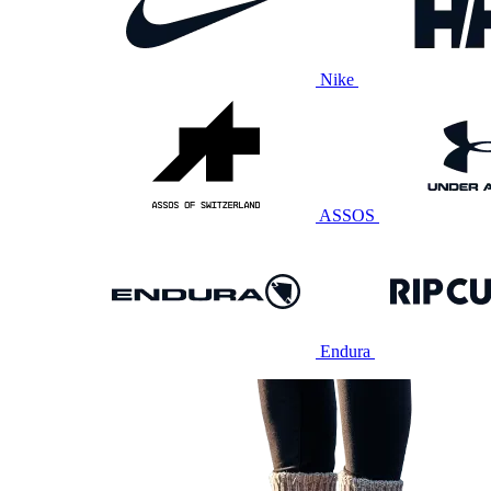
Nike
ASSOS
Endura