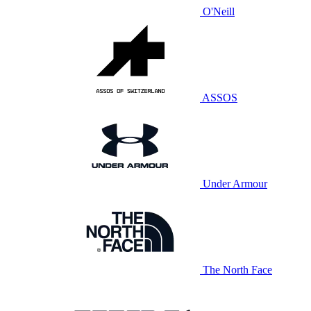
O'Neill
ASSOS
Under Armour
The North Face