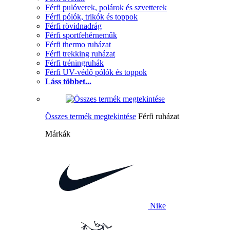
Férfi pulóverek, polárok és szvetterek
Férfi pólók, trikók és toppok
Férfi rövidnadrág
Férfi sportfehérneműk
Férfi thermo ruházat
Férfi trekking ruházat
Férfi tréningruhák
Férfi UV-védő pólók és toppok
Láss többet...
Összes termék megtekintése
Férfi ruházat
Márkák
Nike