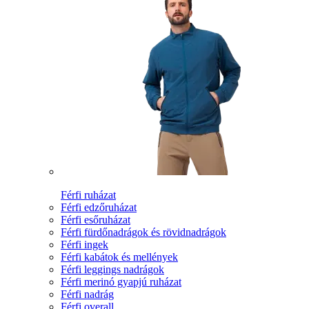
Férfi ruházat
Férfi edzőruházat
Férfi esőruházat
Férfi fürdőnadrágok és rövidnadrágok
Férfi ingek
Férfi kabátok és mellények
Férfi leggings nadrágok
Férfi merinó gyapjú ruházat
Férfi nadrág
Férfi overall