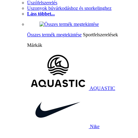
Úszófelszerelés
Uszonyok búvárkodáshoz és snorkelinghez
Láss többet...
Összes termék megtekintése
Sportfelszerelések
Márkák
AQUASTIC
Nike