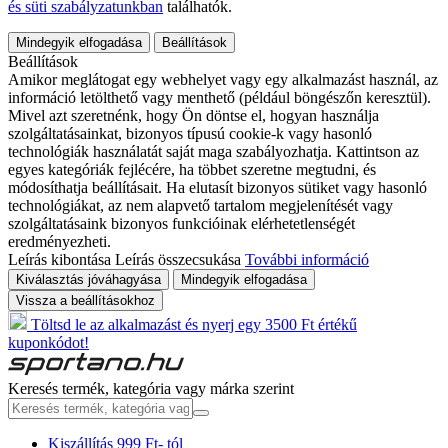
és süti szabályzatunkban
találhatók.
Mindegyik elfogadása
Beállítások
Beállítások
Amikor meglátogat egy webhelyet vagy egy alkalmazást használ, az
információ letölthető vagy menthető (például böngészőn keresztül).
Mivel azt szeretnénk, hogy Ön döntse el, hogyan használja
szolgáltatásainkat, bizonyos típusú cookie-k vagy hasonló
technológiák használatát saját maga szabályozhatja. Kattintson az
egyes kategóriák fejlécére, ha többet szeretne megtudni, és
módosíthatja beállításait. Ha elutasít bizonyos sütiket vagy hasonló
technológiákat, az nem alapvető tartalom megjelenítését vagy
szolgáltatásaink bizonyos funkcióinak elérhetetlenségét
eredményezheti.
Leírás kibontása
Leírás összecsukása
További információ
Kiválasztás jóváhagyása
Mindegyik elfogadása
Vissza a beállításokhoz
Töltsd le az alkalmazást és nyerj egy 3500 Ft értékű
kuponkódot!
Keresés termék, kategória vagy márka szerint
Kiszállítás 999 Ft- tól