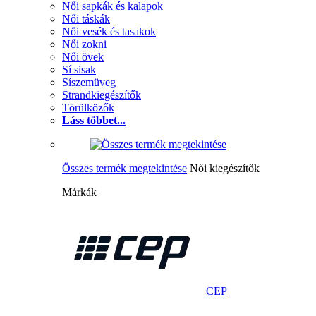
Női sapkák és kalapok
Női táskák
Női vesék és tasakok
Női zokni
Női övek
Sí sisak
Síszemüveg
Strandkiegészítők
Törülközők
Láss többet...
Összes termék megtekintése
Női kiegészítők
Márkák
CEP