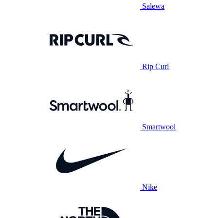
Salewa
Rip Curl
Smartwool
Nike