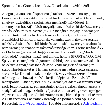
Sportano.hu - Gondoskodunk az Ön adatainak védelméről
A legmagasabb szintű sportszolgáltatásokat szeretnénk nyújtani.
Ennek érdekében sütiket és mobil hirdetési azonosítókat használunk,
amelyek biztosítják a szolgáltatás megfelelő működését, és
amennyiben hozzájárulását megadja, analitikai és hirdetés személyre
szabási célokra is felhasználjuk. Ez magában foglalja a személyre
szabott tartalmak és hirdetések megjelenítését, amelyek az Ön
érdeklődési köreihez igazodnak, valamint ezek hatékonyságának
mérését. A sütik és mobil hirdetési azonosítók személyre szabott és
nem személyre szabott reklámtevékenységekhez is felhasználhatók -
az Ön beleegyezésének függvényében. Ha rákattint a „Mindent
elfogadok” gombra, hozzájárul ahhoz, hogy a SPORTANO.COM
Sp. z o.o. és megbízható partnerei feldolgozzák személyes adatait,
beleértve a szolgáltatásban és azon kívül megjelenő személyre
szabott hirdetéseket is. Ha nem szeretné megadni a hozzájárulást,
szeretné korlátozni annak terjedelmét, vagy vissza szeretné vonni
már megadott hozzájárulását, kérjük, lépjen a „Beállítások”
menüpontra. Amennyiben a sütik személyes adatokat tartalmaznak,
azok feldolgozása az adminisztrátor jogos érdekén alapul, amely a
szolgáltatások magas szintű nyújtását és a marketingtevékenységek
végzését szolgálja az adminisztrátor és megbízható partnerei részére.
Az Ön személyes adatainak kezelője a Sportano.com Sp. z o.o.
Kapcsolat:
gdpr@sportano.hu
. További információk a
Adatvédelmi