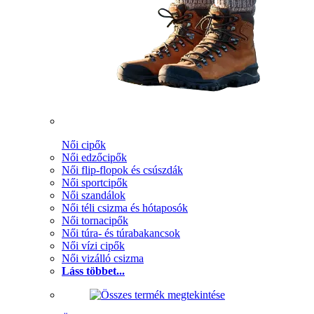
Női cipők
Női edzőcipők
Női flip-flopok és csúszdák
Női sportcipők
Női szandálok
Női téli csizma és hótaposók
Női tornacipők
Női túra- és túrabakancsok
Női vízi cipők
Női vizálló csizma
Láss többet...