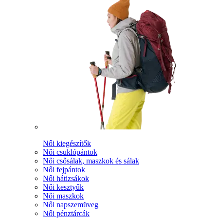
Női kiegészítők
Női csuklópántok
Női csősálak, maszkok és sálak
Női fejpántok
Női hátizsákok
Női kesztyűk
Női maszkok
Női napszemüveg
Női pénztárcák