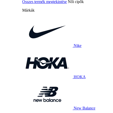
Összes termék megtekintése
Női cipők
Márkák
Nike
HOKA
New Balance