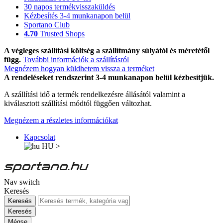
30 napos termékvisszaküldés
Kézbesítés 3-4 munkanapon belül
Sportano Club
4.70
Trusted Shops
A végleges szállítási költség a szállítmány súlyától és méretétől
függ.
További információk a szállításról
Megnézem hogyan küldhetem vissza a terméket
A rendeléseket rendszerint 3-4 munkanapon belül kézbesítjük.
A szállítási idő a termék rendelkezésre állásától valamint a
kiválasztott szállítási módtól függően változhat.
Megnézem a részletes információkat
Kapcsolat
HU
>
Nav switch
Keresés
Keresés
Keresés
Mégse