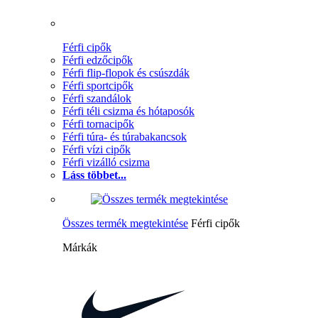
Férfi cipők
Férfi edzőcipők
Férfi flip-flopok és csúszdák
Férfi sportcipők
Férfi szandálok
Férfi téli csizma és hótaposók
Férfi tornacipők
Férfi túra- és túrabakancsok
Férfi vízi cipők
Férfi vizálló csizma
Láss többet...
Összes termék megtekintése
Férfi cipők
Márkák