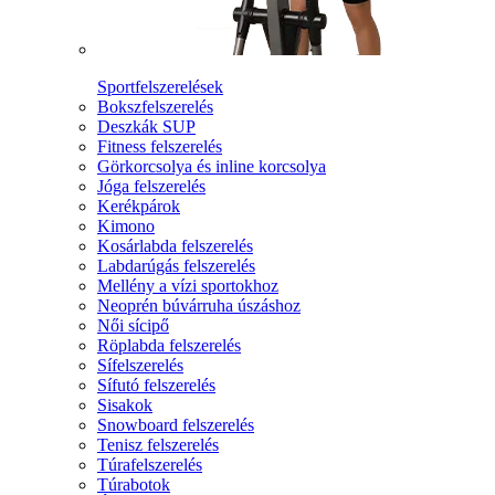
Sportfelszerelések
Bokszfelszerelés
Deszkák SUP
Fitness felszerelés
Görkorcsolya és inline korcsolya
Jóga felszerelés
Kerékpárok
Kimono
Kosárlabda felszerelés
Labdarúgás felszerelés
Mellény a vízi sportokhoz
Neoprén búvárruha úszáshoz
Női sícipő
Röplabda felszerelés
Sífelszerelés
Sífutó felszerelés
Sisakok
Snowboard felszerelés
Tenisz felszerelés
Túrafelszerelés
Túrabotok