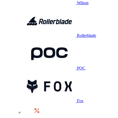
Wilson
Rollerblade
POC
Fox