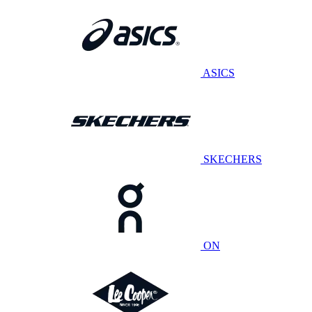
ASICS
SKECHERS
ON