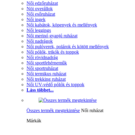
Női edzőruházat
Nöi overállok
Női esőruházat
Női ingek
Női kabátok, köpenyek és mellények
Női leggings
Női merinó gyapjú ruházat
Női nadrágok
Női pulóverek, polárok és kötött mellények
Női pólók, trikók és toppok
Női rövidnadrág
Női sportfehérneműk
Női sportruházat
Női termikus ruházat
Női trekking ruházat
Női UV-védő pólók és toppok
Láss többet...
Összes termék megtekintése
Női ruházat
Márkák