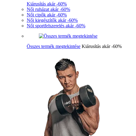
Kiárusítás akár -60%
Női ruházat akár -60%
Női cipők akár -60%
Női kiegészítők akár -60%
Női sportfelszerelés akár -60%
Összes termék megtekintése
Kiárusítás akár -60%