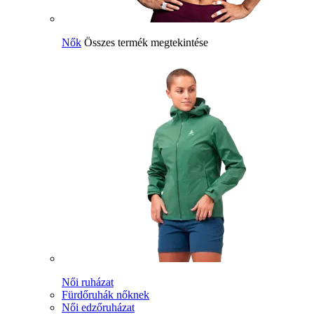
Nők
Összes termék megtekintése
Női ruházat
Fürdőruhák nőknek
Női edzőruházat