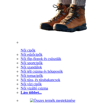
Női cipők
Női edzőcipők
Női flip-flopok és csúszdák
Női sportcipők
Női szandálok
Női téli csizma és hótaposók
Női tornacipők
Női túra- és túrabakancsok
Női vízi cipők
Női vizálló csizma
Láss többet...