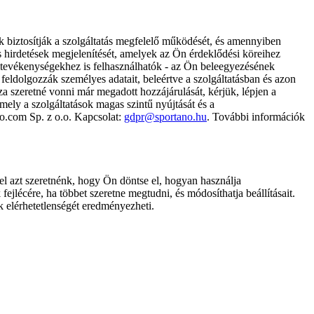
k biztosítják a szolgáltatás megfelelő működését, és amennyiben
és hirdetések megjelenítését, amelyek az Ön érdeklődési köreihez
ámtevékenységekhez is felhasználhatók - az Ön beleegyezésének
dolgozzák személyes adatait, beleértve a szolgáltatásban és azon
za szeretné vonni már megadott hozzájárulását, kérjük, lépjen a
ely a szolgáltatások magas szintű nyújtását és a
no.com Sp. z o.o. Kapcsolat:
gdpr@sportano.hu
. További információk
l azt szeretnénk, hogy Ön döntse el, hogyan használja
ejlécére, ha többet szeretne megtudni, és módosíthatja beállításait.
k elérhetetlenségét eredményezheti.