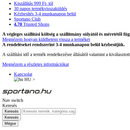
Kiszállítás 999 Ft- tól
30 napos termékvisszaküldés
Kézbesítés 3-4 munkanapon belül
Sportano Club
4.70
Trusted Shops
A végleges szállítási költség a szállítmány súlyától és méretétől füg
Megnézem hogyan küldhetem vissza a terméket
A rendeléseket rendszerint 3-4 munkanapon belül kézbesítjük.
A szállítási idő a termék rendelkezésre állásától valamint a kiválasztot
Megnézem a részletes információkat
Kapcsolat
HU
>
Nav switch
Keresés
Keresés
Keresés
Mégse