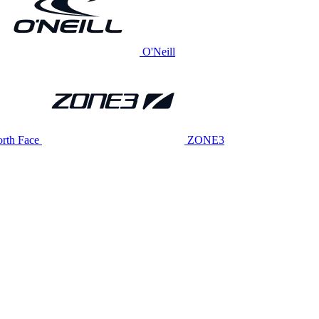
O'Neill
rth Face
ZONE3