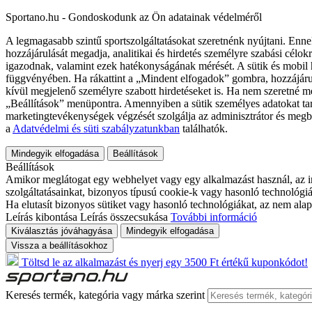
Sportano.hu - Gondoskodunk az Ön adatainak védelméről
A legmagasabb szintű sportszolgáltatásokat szeretnénk nyújtani. Enne
hozzájárulását megadja, analitikai és hirdetés személyre szabási célok
igazodnak, valamint ezek hatékonyságának mérését. A sütik és mobil 
függvényében. Ha rákattint a „Mindent elfogadok” gombra, hozzájáru
kívül megjelenő személyre szabott hirdetéseket is. Ha nem szeretné me
„Beállítások” menüpontra. Amennyiben a sütik személyes adatokat tart
marketingtevékenységek végzését szolgálja az adminisztrátor és megb
a
Adatvédelmi és süti szabályzatunkban
találhatók.
Mindegyik elfogadása
Beállítások
Beállítások
Amikor meglátogat egy webhelyet vagy egy alkalmazást használ, az in
szolgáltatásainkat, bizonyos típusú cookie-k vagy hasonló technológiák
Ha elutasít bizonyos sütiket vagy hasonló technológiákat, az nem alap
Leírás kibontása
Leírás összecsukása
További információ
Kiválasztás jóváhagyása
Mindegyik elfogadása
Vissza a beállításokhoz
Töltsd le az alkalmazást és nyerj egy 3500 Ft értékű kuponkódot!
Keresés termék, kategória vagy márka szerint