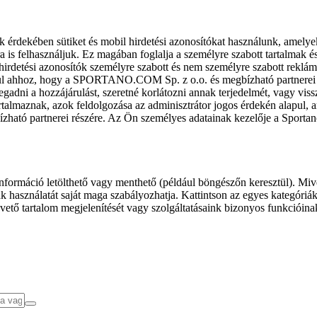
k érdekében sütiket és mobil hirdetési azonosítókat használunk, amelye
ra is felhasználjuk. Ez magában foglalja a személyre szabott tartalmak 
hirdetési azonosítók személyre szabott és nem személyre szabott rekl
l ahhoz, hogy a SPORTANO.COM Sp. z o.o. és megbízható partnerei fel
gadni a hozzájárulást, szeretné korlátozni annak terjedelmét, vagy viss
almaznak, azok feldolgozása az adminisztrátor jogos érdekén alapul, am
ízható partnerei részére. Az Ön személyes adatainak kezelője a Sporta
formáció letölthető vagy menthető (például böngészőn keresztül). Mive
 használatát saját maga szabályozhatja. Kattintson az egyes kategóriák f
vető tartalom megjelenítését vagy szolgáltatásaink bizonyos funkcióina