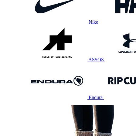
Nike
ASSOS
Endura