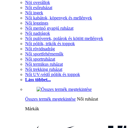
Nöi overállok
Női esőruházat
Női ingek
Női kabátok, köpenyek és mellények
Női leggings
Női merinó gyapjú ruházat
Női nadrágok
Női pulóverek, polárok és kötött mellények
Női pólók, trikók és toppok
Női rövidnadrág
Női sportfehérneműk
Női sportruházat
Női termikus ruházat
Női trekking ruházat
Női UV-védő pólók és toppok
Láss többet...
Összes termék megtekintése
Női ruházat
Márkák