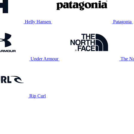
Helly Hansen
Patagonia
Under Armour
The No
Rip Curl