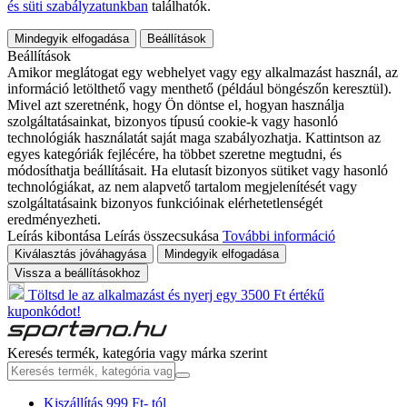
és süti szabályzatunkban
találhatók.
Mindegyik elfogadása
Beállítások
Beállítások
Amikor meglátogat egy webhelyet vagy egy alkalmazást használ, az
információ letölthető vagy menthető (például böngészőn keresztül).
Mivel azt szeretnénk, hogy Ön döntse el, hogyan használja
szolgáltatásainkat, bizonyos típusú cookie-k vagy hasonló
technológiák használatát saját maga szabályozhatja. Kattintson az
egyes kategóriák fejlécére, ha többet szeretne megtudni, és
módosíthatja beállításait. Ha elutasít bizonyos sütiket vagy hasonló
technológiákat, az nem alapvető tartalom megjelenítését vagy
szolgáltatásaink bizonyos funkcióinak elérhetetlenségét
eredményezheti.
Leírás kibontása
Leírás összecsukása
További információ
Kiválasztás jóváhagyása
Mindegyik elfogadása
Vissza a beállításokhoz
Töltsd le az alkalmazást és nyerj egy 3500 Ft értékű
kuponkódot!
Keresés termék, kategória vagy márka szerint
Kiszállítás 999 Ft- tól