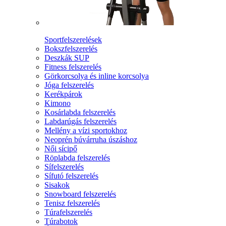
Sportfelszerelések
Bokszfelszerelés
Deszkák SUP
Fitness felszerelés
Görkorcsolya és inline korcsolya
Jóga felszerelés
Kerékpárok
Kimono
Kosárlabda felszerelés
Labdarúgás felszerelés
Mellény a vízi sportokhoz
Neoprén búvárruha úszáshoz
Női sícipő
Röplabda felszerelés
Sífelszerelés
Sífutó felszerelés
Sisakok
Snowboard felszerelés
Tenisz felszerelés
Túrafelszerelés
Túrabotok