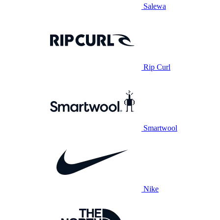
Salewa
Rip Curl
Smartwool
Nike