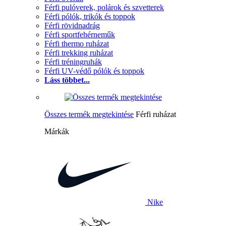
Férfi pulóverek, polárok és szvetterek
Férfi pólók, trikók és toppok
Férfi rövidnadrág
Férfi sportfehérneműk
Férfi thermo ruházat
Férfi trekking ruházat
Férfi tréningruhák
Férfi UV-védő pólók és toppok
Láss többet...
Összes termék megtekintése
Férfi ruházat
Márkák
Nike