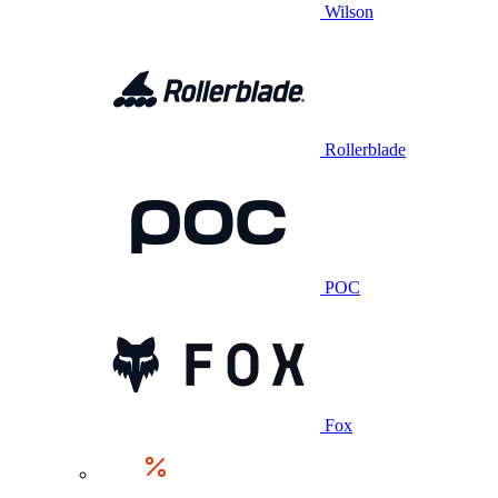
Wilson
Rollerblade
POC
Fox