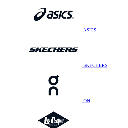
ASICS
SKECHERS
ON