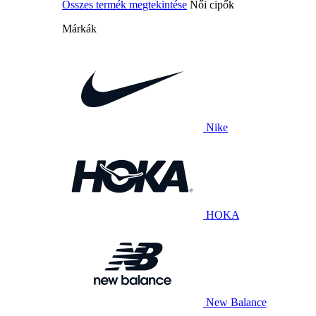
Összes termék megtekintése
Női cipők
Márkák
Nike
HOKA
New Balance