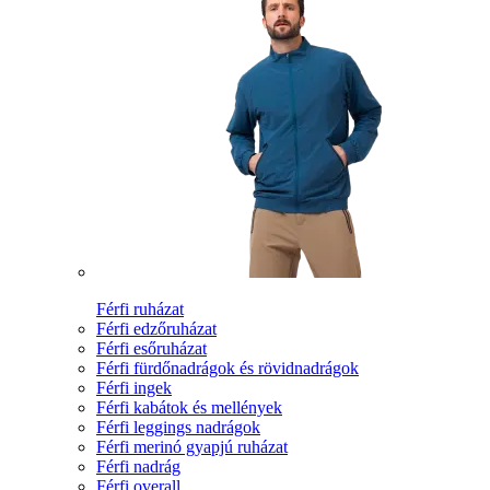
Férfi ruházat
Férfi edzőruházat
Férfi esőruházat
Férfi fürdőnadrágok és rövidnadrágok
Férfi ingek
Férfi kabátok és mellények
Férfi leggings nadrágok
Férfi merinó gyapjú ruházat
Férfi nadrág
Férfi overall