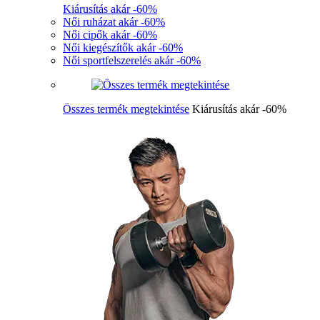
Kiárusítás akár -60%
Női ruházat akár -60%
Női cipők akár -60%
Női kiegészítők akár -60%
Női sportfelszerelés akár -60%
Összes termék megtekintése
Kiárusítás akár -60%