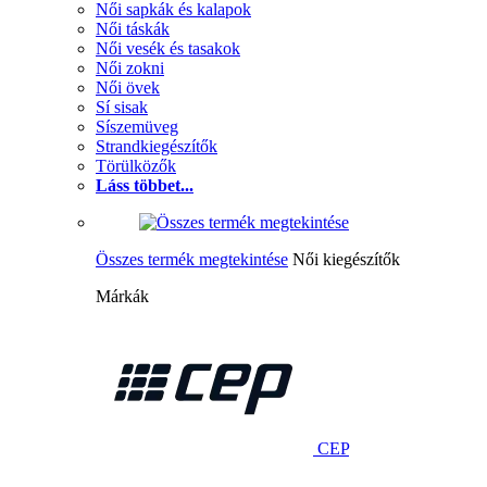
Női sapkák és kalapok
Női táskák
Női vesék és tasakok
Női zokni
Női övek
Sí sisak
Síszemüveg
Strandkiegészítők
Törülközők
Láss többet...
Összes termék megtekintése
Női kiegészítők
Márkák
CEP