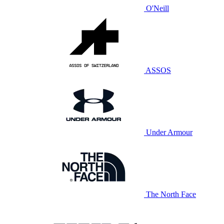
O'Neill
ASSOS
Under Armour
The North Face