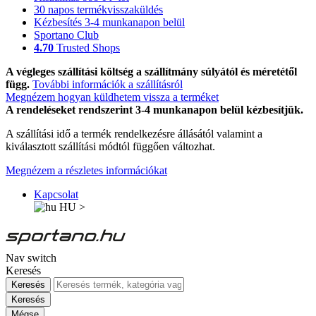
30 napos termékvisszaküldés
Kézbesítés 3-4 munkanapon belül
Sportano Club
4.70
Trusted Shops
A végleges szállítási költség a szállítmány súlyától és méretétől
függ.
További információk a szállításról
Megnézem hogyan küldhetem vissza a terméket
A rendeléseket rendszerint 3-4 munkanapon belül kézbesítjük.
A szállítási idő a termék rendelkezésre állásától valamint a
kiválasztott szállítási módtól függően változhat.
Megnézem a részletes információkat
Kapcsolat
HU
>
Nav switch
Keresés
Keresés
Keresés
Mégse