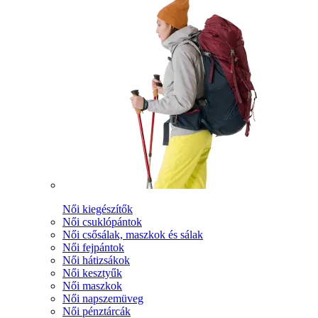
Női kiegészítők
Női csuklópántok
Női csősálak, maszkok és sálak
Női fejpántok
Női hátizsákok
Női kesztyűk
Női maszkok
Női napszemüveg
Női pénztárcák