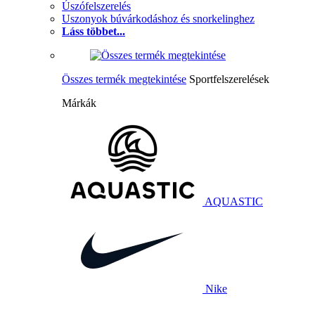
Úszófelszerelés
Uszonyok búvárkodáshoz és snorkelinghez
Láss többet...
Összes termék megtekintése
Sportfelszerelések
Márkák
AQUASTIC
Nike