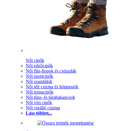
Női cipők
Női edzőcipők
Női flip-flopok és csúszdák
Női sportcipők
Női szandálok
Női téli csizma és hótaposók
Női tornacipők
Női túra- és túrabakancsok
Női vízi cipők
Női vizálló csizma
Láss többet...