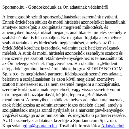
Sportano.hu - Gondoskodunk az Ön adatainak védelméről
A legmagasabb szintű sportszolgáltatásokat szeretnénk nyújtani.
Ennek érdekében sütiket és mobil hirdetési azonosítókat használunk,
amelyek biztosítják a szolgáltatás megfelelő működését, és
amennyiben hozzájárulását megadja, analitikai és hirdetés személyre
szabási célokra is felhasználjuk. Ez magában foglalja a személyre
szabott tartalmak és hirdetések megjelenítését, amelyek az Ön
érdeklődési köreihez igazodnak, valamint ezek hatékonyságának
mérését. A sütik és mobil hirdetési azonosítók személyre szabott és
nem személyre szabott reklámtevékenységekhez is felhasználhatók -
az Ön beleegyezésének függvényében. Ha rákattint a „Mindent
elfogadok” gombra, hozzájárul ahhoz, hogy a SPORTANO.COM
Sp. z o.o. és megbízható partnerei feldolgozzák személyes adatait,
beleértve a szolgáltatásban és azon kívül megjelenő személyre
szabott hirdetéseket is. Ha nem szeretné megadni a hozzájárulást,
szeretné korlátozni annak terjedelmét, vagy vissza szeretné vonni
már megadott hozzájárulását, kérjük, lépjen a „Beállítások”
menüpontra. Amennyiben a sütik személyes adatokat tartalmaznak,
azok feldolgozása az adminisztrátor jogos érdekén alapul, amely a
szolgáltatások magas szintű nyújtását és a marketingtevékenységek
végzését szolgálja az adminisztrátor és megbízható partnerei részére.
Az Ön személyes adatainak kezelője a Sportano.com Sp. z o.o.
Kapcsolat:
gdpr@sportano.hu
. További információk a
Adatvédelmi