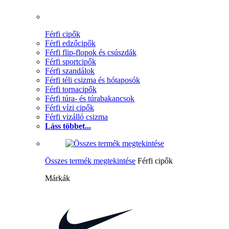
Férfi cipők
Férfi edzőcipők
Férfi flip-flopok és csúszdák
Férfi sportcipők
Férfi szandálok
Férfi téli csizma és hótaposók
Férfi tornacipők
Férfi túra- és túrabakancsok
Férfi vízi cipők
Férfi vizálló csizma
Láss többet...
Összes termék megtekintése
Férfi cipők
Márkák