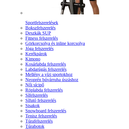
Sportfelszerelések
Bokszfelszerelés
Deszkák SUP
Fitness felszerelés
Görkorcsolya és inline korcsolya
Jóga felszerelés
Kerékpárok
Kimono
Kosárlabda felszerelés
Labdarúgás felszerelés
Mellény a vízi sportokhoz
Neoprén búvárruha úszáshoz
Női sícipő
Röplabda felszerelés
Sífelszerelés
Sífutó felszerelés
Sisakok
Snowboard felszerelés
Tenisz felszerelés
Túrafelszerelés
Túrabotok