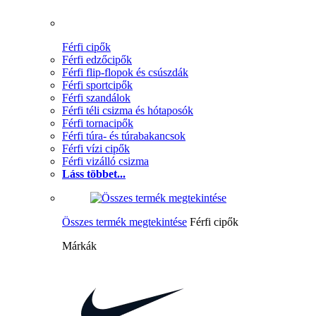
Férfi cipők
Férfi edzőcipők
Férfi flip-flopok és csúszdák
Férfi sportcipők
Férfi szandálok
Férfi téli csizma és hótaposók
Férfi tornacipők
Férfi túra- és túrabakancsok
Férfi vízi cipők
Férfi vizálló csizma
Láss többet...
Összes termék megtekintése
Férfi cipők
Márkák