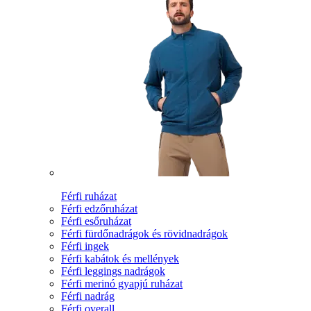
Férfi ruházat
Férfi edzőruházat
Férfi esőruházat
Férfi fürdőnadrágok és rövidnadrágok
Férfi ingek
Férfi kabátok és mellények
Férfi leggings nadrágok
Férfi merinó gyapjú ruházat
Férfi nadrág
Férfi overall