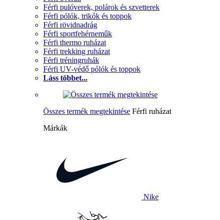
Férfi pulóverek, polárok és szvetterek
Férfi pólók, trikók és toppok
Férfi rövidnadrág
Férfi sportfehérneműk
Férfi thermo ruházat
Férfi trekking ruházat
Férfi tréningruhák
Férfi UV-védő pólók és toppok
Láss többet...
Összes termék megtekintése
Férfi ruházat
Márkák
Nike