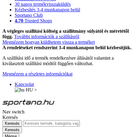
30 napos termékvisszaküldés
Kézbesítés 3-4 munkanapon belül
Sportano Club
4.70
Trusted Shops
A végleges szállítási költség a szállítmány súlyától és méretétől
függ.
További információk a szállításról
Megnézem hogyan küldhetem vissza a terméket
A rendeléseket rendszerint 3-4 munkanapon belül kézbesítjük.
A szállítási idő a termék rendelkezésre állásától valamint a
kiválasztott szállítási módtól függően változhat.
Megnézem a részletes információkat
Kapcsolat
HU
>
Nav switch
Keresés
Keresés
Keresés
Mégse