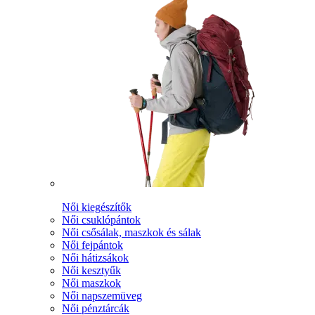
Női kiegészítők
Női csuklópántok
Női csősálak, maszkok és sálak
Női fejpántok
Női hátizsákok
Női kesztyűk
Női maszkok
Női napszemüveg
Női pénztárcák