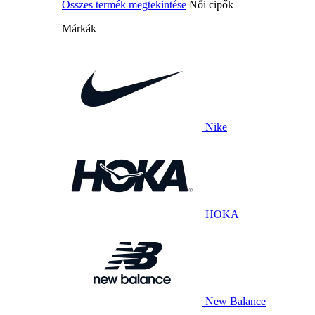
Összes termék megtekintése
Női cipők
Márkák
Nike
HOKA
New Balance