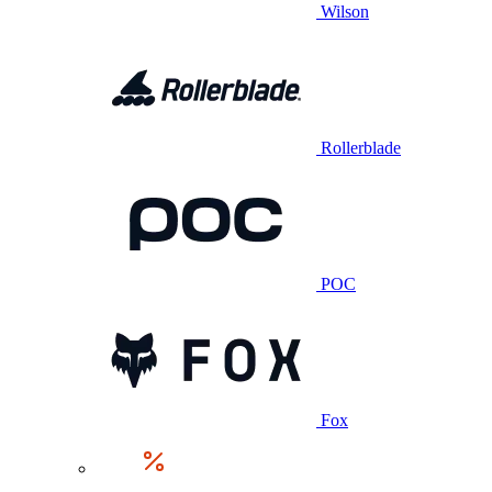
Wilson
Rollerblade
POC
Fox