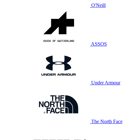
O'Neill
ASSOS
Under Armour
The North Face