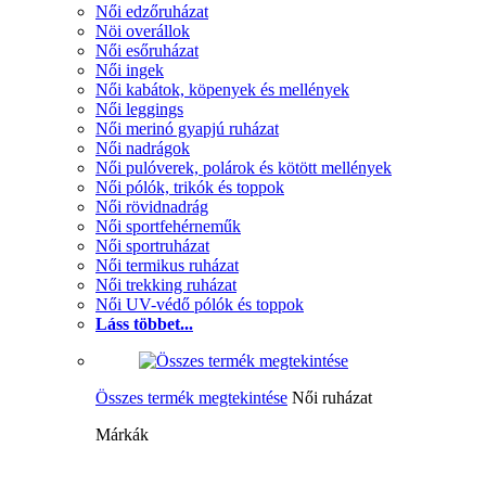
Női edzőruházat
Nöi overállok
Női esőruházat
Női ingek
Női kabátok, köpenyek és mellények
Női leggings
Női merinó gyapjú ruházat
Női nadrágok
Női pulóverek, polárok és kötött mellények
Női pólók, trikók és toppok
Női rövidnadrág
Női sportfehérneműk
Női sportruházat
Női termikus ruházat
Női trekking ruházat
Női UV-védő pólók és toppok
Láss többet...
Összes termék megtekintése
Női ruházat
Márkák