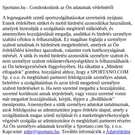
Sportano.hu - Gondoskodunk az Ön adatainak védelméről
A legmagasabb szintű sportszolgáltatásokat szeretnénk nyújtani.
Ennek érdekében sütiket és mobil hirdetési azonosítókat használunk,
amelyek biztosítják a szolgáltatás megfelelő működését, és
amennyiben hozzájárulását megadja, analitikai és hirdetés személyre
szabási célokra is felhasználjuk. Ez magában foglalja a személyre
szabott tartalmak és hirdetések megjelenítését, amelyek az Ön
érdeklődési köreihez igazodnak, valamint ezek hatékonyságának
mérését. A sütik és mobil hirdetési azonosítók személyre szabott és
nem személyre szabott reklámtevékenységekhez is felhasználhatók -
az Ön beleegyezésének függvényében. Ha rákattint a „Mindent
elfogadok” gombra, hozzájárul ahhoz, hogy a SPORTANO.COM
Sp. z o.o. és megbízható partnerei feldolgozzák személyes adatait,
beleértve a szolgáltatásban és azon kívül megjelenő személyre
szabott hirdetéseket is. Ha nem szeretné megadni a hozzájárulást,
szeretné korlátozni annak terjedelmét, vagy vissza szeretné vonni
már megadott hozzájárulását, kérjük, lépjen a „Beállítások”
menüpontra. Amennyiben a sütik személyes adatokat tartalmaznak,
azok feldolgozása az adminisztrátor jogos érdekén alapul, amely a
szolgáltatások magas szintű nyújtását és a marketingtevékenységek
végzését szolgálja az adminisztrátor és megbízható partnerei részére.
Az Ön személyes adatainak kezelője a Sportano.com Sp. z o.o.
Kapcsolat:
gdpr@sportano.hu
. További információk a
Adatvédelmi