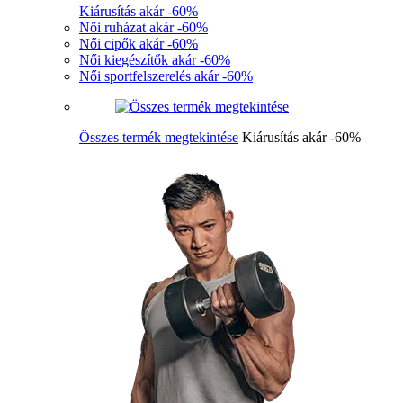
Kiárusítás akár -60%
Női ruházat akár -60%
Női cipők akár -60%
Női kiegészítők akár -60%
Női sportfelszerelés akár -60%
Összes termék megtekintése
Kiárusítás akár -60%