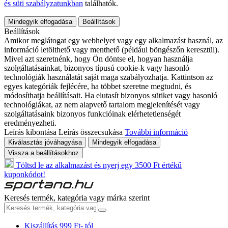
és süti szabályzatunkban
találhatók.
Mindegyik elfogadása
Beállítások
Beállítások
Amikor meglátogat egy webhelyet vagy egy alkalmazást használ, az
információ letölthető vagy menthető (például böngészőn keresztül).
Mivel azt szeretnénk, hogy Ön döntse el, hogyan használja
szolgáltatásainkat, bizonyos típusú cookie-k vagy hasonló
technológiák használatát saját maga szabályozhatja. Kattintson az
egyes kategóriák fejlécére, ha többet szeretne megtudni, és
módosíthatja beállításait. Ha elutasít bizonyos sütiket vagy hasonló
technológiákat, az nem alapvető tartalom megjelenítését vagy
szolgáltatásaink bizonyos funkcióinak elérhetetlenségét
eredményezheti.
Leírás kibontása
Leírás összecsukása
További információ
Kiválasztás jóváhagyása
Mindegyik elfogadása
Vissza a beállításokhoz
Töltsd le az alkalmazást és nyerj egy 3500 Ft értékű
kuponkódot!
Keresés termék, kategória vagy márka szerint
Kiszállítás 999 Ft- tól