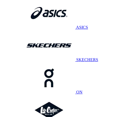
ASICS
SKECHERS
ON