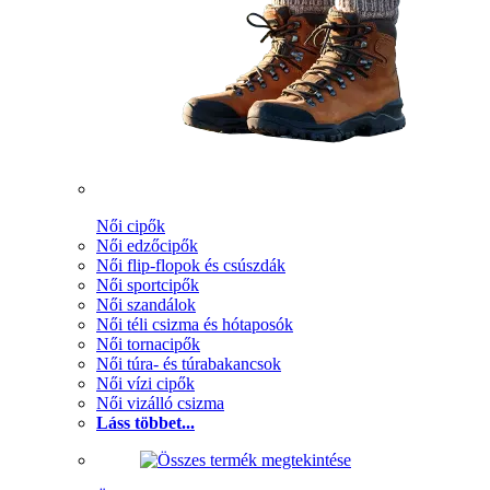
Női cipők
Női edzőcipők
Női flip-flopok és csúszdák
Női sportcipők
Női szandálok
Női téli csizma és hótaposók
Női tornacipők
Női túra- és túrabakancsok
Női vízi cipők
Női vizálló csizma
Láss többet...