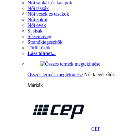
Női sapkák és kalapok
Női táskák
Női vesék és tasakok
Női zokni
Női övek
Sí sisak
Síszemüveg
Strandkiegészítők
Törülközők
Láss többet...
Összes termék megtekintése
Női kiegészítők
Márkák
CEP