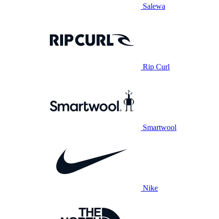
Salewa
Rip Curl
Smartwool
Nike