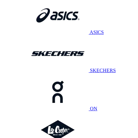
ASICS
SKECHERS
ON