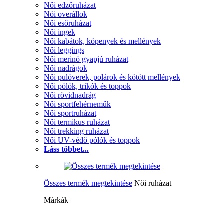
Női edzőruházat
Nöi overállok
Női esőruházat
Női ingek
Női kabátok, köpenyek és mellények
Női leggings
Női merinó gyapjú ruházat
Női nadrágok
Női pulóverek, polárok és kötött mellények
Női pólók, trikók és toppok
Női rövidnadrág
Női sportfehérneműk
Női sportruházat
Női termikus ruházat
Női trekking ruházat
Női UV-védő pólók és toppok
Láss többet...
Összes termék megtekintése
Női ruházat
Márkák