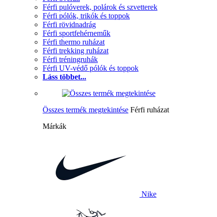
Férfi pulóverek, polárok és szvetterek
Férfi pólók, trikók és toppok
Férfi rövidnadrág
Férfi sportfehérneműk
Férfi thermo ruházat
Férfi trekking ruházat
Férfi tréningruhák
Férfi UV-védő pólók és toppok
Láss többet...
Összes termék megtekintése
Férfi ruházat
Márkák
Nike