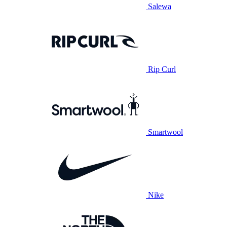
Salewa
Rip Curl
Smartwool
Nike