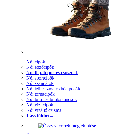
Női cipők
Női edzőcipők
Női flip-flopok és csúszdák
Női sportcipők
Női szandálok
Női téli csizma és hótaposók
Női tornacipők
Női túra- és túrabakancsok
Női vízi cipők
Női vizálló csizma
Láss többet...