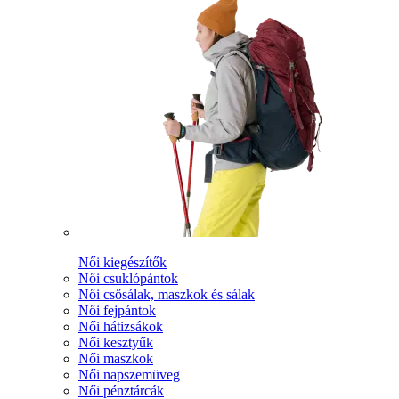
Női kiegészítők
Női csuklópántok
Női csősálak, maszkok és sálak
Női fejpántok
Női hátizsákok
Női kesztyűk
Női maszkok
Női napszemüveg
Női pénztárcák