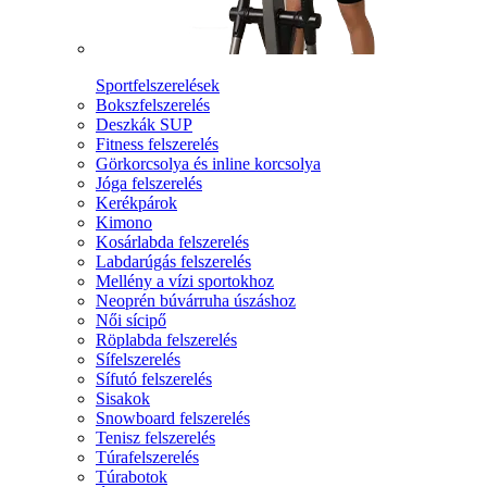
Sportfelszerelések
Bokszfelszerelés
Deszkák SUP
Fitness felszerelés
Görkorcsolya és inline korcsolya
Jóga felszerelés
Kerékpárok
Kimono
Kosárlabda felszerelés
Labdarúgás felszerelés
Mellény a vízi sportokhoz
Neoprén búvárruha úszáshoz
Női sícipő
Röplabda felszerelés
Sífelszerelés
Sífutó felszerelés
Sisakok
Snowboard felszerelés
Tenisz felszerelés
Túrafelszerelés
Túrabotok