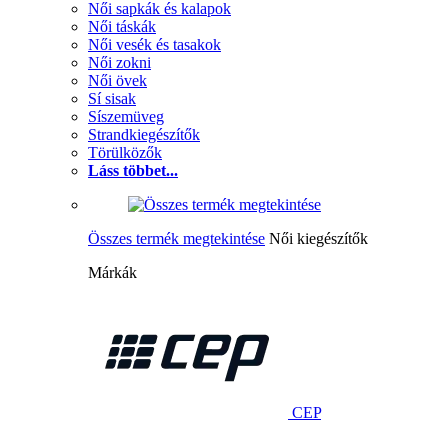
Női sapkák és kalapok
Női táskák
Női vesék és tasakok
Női zokni
Női övek
Sí sisak
Síszemüveg
Strandkiegészítők
Törülközők
Láss többet...
Összes termék megtekintése
Női kiegészítők
Márkák
CEP