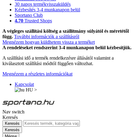
30 napos termékvisszaküldés
Kézbesítés 3-4 munkanapon belül
Sportano Club
4.70
Trusted Shops
A végleges szállítási költség a szállítmány súlyától és méretétől
függ.
További információk a szállításról
Megnézem hogyan küldhetem vissza a terméket
A rendeléseket rendszerint 3-4 munkanapon belül kézbesítjük.
A szállítási idő a termék rendelkezésre állásától valamint a
kiválasztott szállítási módtól függően változhat.
Megnézem a részletes információkat
Kapcsolat
HU
>
Nav switch
Keresés
Keresés
Keresés
Mégse