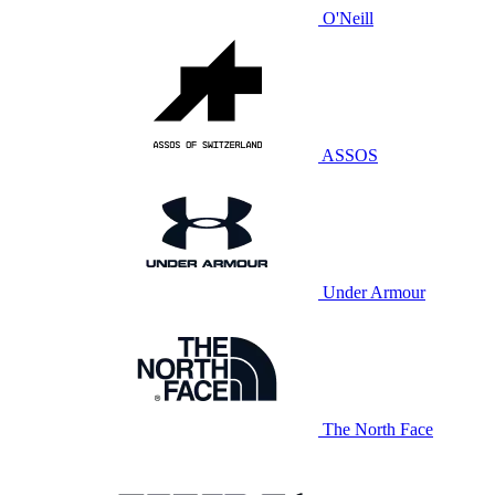
O'Neill
ASSOS
Under Armour
The North Face