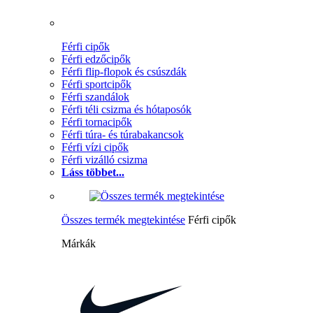
Férfi cipők
Férfi edzőcipők
Férfi flip-flopok és csúszdák
Férfi sportcipők
Férfi szandálok
Férfi téli csizma és hótaposók
Férfi tornacipők
Férfi túra- és túrabakancsok
Férfi vízi cipők
Férfi vizálló csizma
Láss többet...
Összes termék megtekintése
Férfi cipők
Márkák