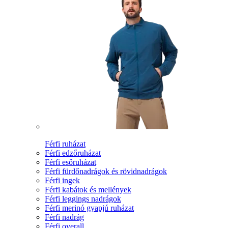
Férfi ruházat
Férfi edzőruházat
Férfi esőruházat
Férfi fürdőnadrágok és rövidnadrágok
Férfi ingek
Férfi kabátok és mellények
Férfi leggings nadrágok
Férfi merinó gyapjú ruházat
Férfi nadrág
Férfi overall