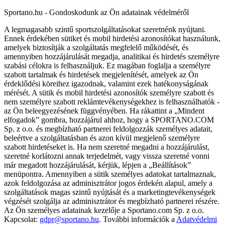
Sportano.hu - Gondoskodunk az Ön adatainak védelméről
A legmagasabb szintű sportszolgáltatásokat szeretnénk nyújtani.
Ennek érdekében sütiket és mobil hirdetési azonosítókat használunk,
amelyek biztosítják a szolgáltatás megfelelő működését, és
amennyiben hozzájárulását megadja, analitikai és hirdetés személyre
szabási célokra is felhasználjuk. Ez magában foglalja a személyre
szabott tartalmak és hirdetések megjelenítését, amelyek az Ön
érdeklődési köreihez igazodnak, valamint ezek hatékonyságának
mérését. A sütik és mobil hirdetési azonosítók személyre szabott és
nem személyre szabott reklámtevékenységekhez is felhasználhatók -
az Ön beleegyezésének függvényében. Ha rákattint a „Mindent
elfogadok” gombra, hozzájárul ahhoz, hogy a SPORTANO.COM
Sp. z o.o. és megbízható partnerei feldolgozzák személyes adatait,
beleértve a szolgáltatásban és azon kívül megjelenő személyre
szabott hirdetéseket is. Ha nem szeretné megadni a hozzájárulást,
szeretné korlátozni annak terjedelmét, vagy vissza szeretné vonni
már megadott hozzájárulását, kérjük, lépjen a „Beállítások”
menüpontra. Amennyiben a sütik személyes adatokat tartalmaznak,
azok feldolgozása az adminisztrátor jogos érdekén alapul, amely a
szolgáltatások magas szintű nyújtását és a marketingtevékenységek
végzését szolgálja az adminisztrátor és megbízható partnerei részére.
Az Ön személyes adatainak kezelője a Sportano.com Sp. z o.o.
Kapcsolat:
gdpr@sportano.hu
. További információk a
Adatvédelmi