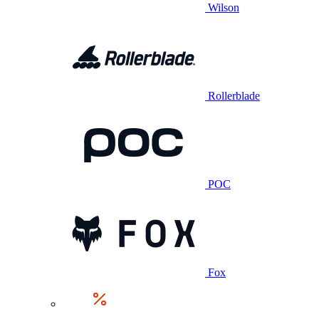
Wilson
Rollerblade
POC
Fox