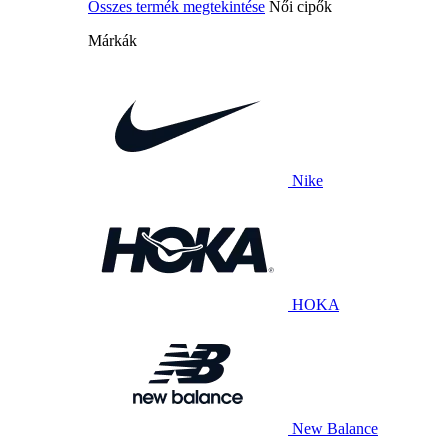
Összes termék megtekintése
Női cipők
Márkák
Nike
HOKA
New Balance