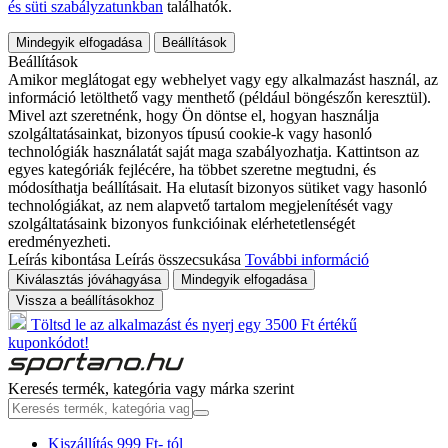
és süti szabályzatunkban
találhatók.
Mindegyik elfogadása
Beállítások
Beállítások
Amikor meglátogat egy webhelyet vagy egy alkalmazást használ, az
információ letölthető vagy menthető (például böngészőn keresztül).
Mivel azt szeretnénk, hogy Ön döntse el, hogyan használja
szolgáltatásainkat, bizonyos típusú cookie-k vagy hasonló
technológiák használatát saját maga szabályozhatja. Kattintson az
egyes kategóriák fejlécére, ha többet szeretne megtudni, és
módosíthatja beállításait. Ha elutasít bizonyos sütiket vagy hasonló
technológiákat, az nem alapvető tartalom megjelenítését vagy
szolgáltatásaink bizonyos funkcióinak elérhetetlenségét
eredményezheti.
Leírás kibontása
Leírás összecsukása
További információ
Kiválasztás jóváhagyása
Mindegyik elfogadása
Vissza a beállításokhoz
Töltsd le az alkalmazást és nyerj egy 3500 Ft értékű
kuponkódot!
Keresés termék, kategória vagy márka szerint
Kiszállítás 999 Ft- tól