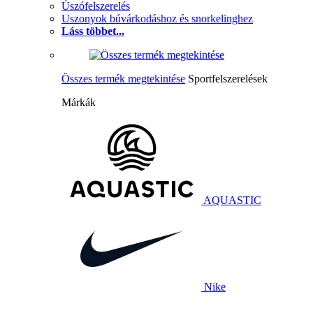
Úszófelszerelés
Uszonyok búvárkodáshoz és snorkelinghez
Láss többet...
Összes termék megtekintése
Sportfelszerelések
Márkák
AQUASTIC
Nike