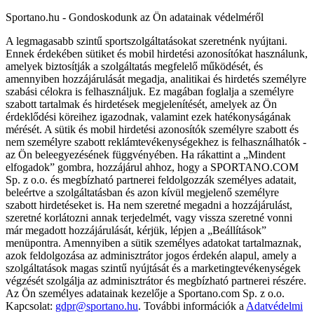
Sportano.hu - Gondoskodunk az Ön adatainak védelméről
A legmagasabb szintű sportszolgáltatásokat szeretnénk nyújtani.
Ennek érdekében sütiket és mobil hirdetési azonosítókat használunk,
amelyek biztosítják a szolgáltatás megfelelő működését, és
amennyiben hozzájárulását megadja, analitikai és hirdetés személyre
szabási célokra is felhasználjuk. Ez magában foglalja a személyre
szabott tartalmak és hirdetések megjelenítését, amelyek az Ön
érdeklődési köreihez igazodnak, valamint ezek hatékonyságának
mérését. A sütik és mobil hirdetési azonosítók személyre szabott és
nem személyre szabott reklámtevékenységekhez is felhasználhatók -
az Ön beleegyezésének függvényében. Ha rákattint a „Mindent
elfogadok” gombra, hozzájárul ahhoz, hogy a SPORTANO.COM
Sp. z o.o. és megbízható partnerei feldolgozzák személyes adatait,
beleértve a szolgáltatásban és azon kívül megjelenő személyre
szabott hirdetéseket is. Ha nem szeretné megadni a hozzájárulást,
szeretné korlátozni annak terjedelmét, vagy vissza szeretné vonni
már megadott hozzájárulását, kérjük, lépjen a „Beállítások”
menüpontra. Amennyiben a sütik személyes adatokat tartalmaznak,
azok feldolgozása az adminisztrátor jogos érdekén alapul, amely a
szolgáltatások magas szintű nyújtását és a marketingtevékenységek
végzését szolgálja az adminisztrátor és megbízható partnerei részére.
Az Ön személyes adatainak kezelője a Sportano.com Sp. z o.o.
Kapcsolat:
gdpr@sportano.hu
. További információk a
Adatvédelmi