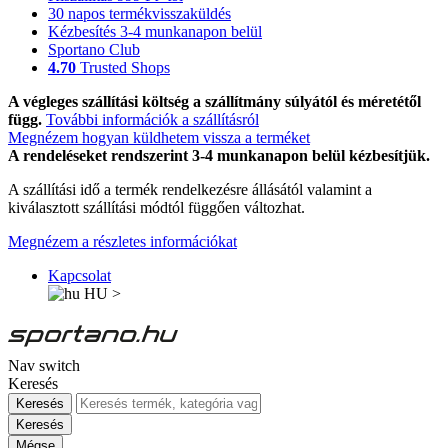
30 napos termékvisszaküldés
Kézbesítés 3-4 munkanapon belül
Sportano Club
4.70
Trusted Shops
A végleges szállítási költség a szállítmány súlyától és méretétől
függ.
További információk a szállításról
Megnézem hogyan küldhetem vissza a terméket
A rendeléseket rendszerint 3-4 munkanapon belül kézbesítjük.
A szállítási idő a termék rendelkezésre állásától valamint a
kiválasztott szállítási módtól függően változhat.
Megnézem a részletes információkat
Kapcsolat
HU
>
Nav switch
Keresés
Keresés
Keresés
Mégse