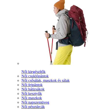
Női kiegészítők
Női csuklópántok
Női csősálak, maszkok és sálak
Női fejpántok
Női hátizsákok
Női kesztyűk
Női maszkok
Női napszemüveg
Női pénztárcák