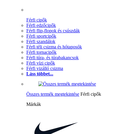
Férfi cipők
Férfi edzőcipők
Férfi flip-flopok és csúszdák
Férfi sportcipők
Férfi szandálok
Férfi téli csizma és hótaposók
Férfi tornacipők
Férfi túra- és túrabakancsok
Férfi vízi cipők
Férfi vizálló csizma
Láss többet...
Összes termék megtekintése
Férfi cipők
Márkák