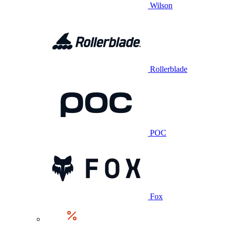
Wilson
Rollerblade
POC
Fox