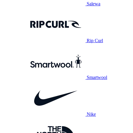
Salewa
Rip Curl
Smartwool
Nike