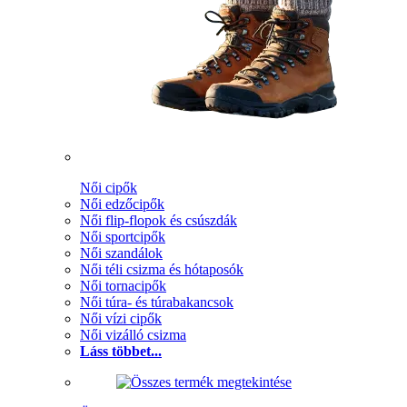
Női cipők
Női edzőcipők
Női flip-flopok és csúszdák
Női sportcipők
Női szandálok
Női téli csizma és hótaposók
Női tornacipők
Női túra- és túrabakancsok
Női vízi cipők
Női vizálló csizma
Láss többet...