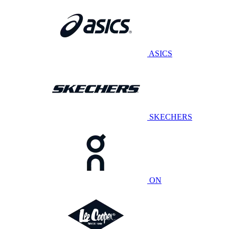
ASICS
SKECHERS
ON