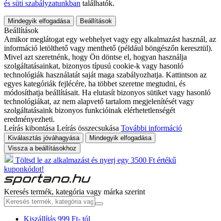
és süti szabályzatunkban
találhatók.
Mindegyik elfogadása
Beállítások
Beállítások
Amikor meglátogat egy webhelyet vagy egy alkalmazást használ, az
információ letölthető vagy menthető (például böngészőn keresztül).
Mivel azt szeretnénk, hogy Ön döntse el, hogyan használja
szolgáltatásainkat, bizonyos típusú cookie-k vagy hasonló
technológiák használatát saját maga szabályozhatja. Kattintson az
egyes kategóriák fejlécére, ha többet szeretne megtudni, és
módosíthatja beállításait. Ha elutasít bizonyos sütiket vagy hasonló
technológiákat, az nem alapvető tartalom megjelenítését vagy
szolgáltatásaink bizonyos funkcióinak elérhetetlenségét
eredményezheti.
Leírás kibontása
Leírás összecsukása
További információ
Kiválasztás jóváhagyása
Mindegyik elfogadása
Vissza a beállításokhoz
Töltsd le az alkalmazást és nyerj egy 3500 Ft értékű
kuponkódot!
Keresés termék, kategória vagy márka szerint
Kiszállítás 999 Ft- tól