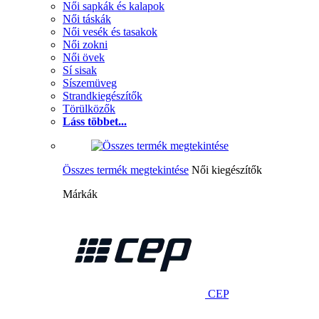
Női sapkák és kalapok
Női táskák
Női vesék és tasakok
Női zokni
Női övek
Sí sisak
Síszemüveg
Strandkiegészítők
Törülközők
Láss többet...
Összes termék megtekintése
Női kiegészítők
Márkák
CEP