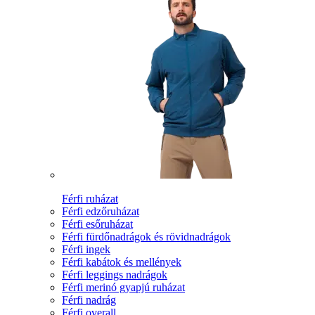
Férfi ruházat
Férfi edzőruházat
Férfi esőruházat
Férfi fürdőnadrágok és rövidnadrágok
Férfi ingek
Férfi kabátok és mellények
Férfi leggings nadrágok
Férfi merinó gyapjú ruházat
Férfi nadrág
Férfi overall