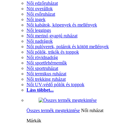
Női edzőruházat
Nöi overállok
Női esőruházat
Női ingek
Női kabátok, köpenyek és mellények
Női leggings
Női merinó gyapjú ruházat
Női nadrágok
Női pulóverek, polárok és kötött mellények
Női pólók, trikók és toppok
Női rövidnadrág
Női sportfehérneműk
Női sportruházat
Női termikus ruházat
Női trekking ruházat
Női UV-védő pólók és toppok
Láss többet...
Összes termék megtekintése
Női ruházat
Márkák