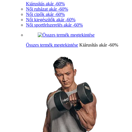
Kiárusítás akár -60%
Női ruházat akár -60%
Női cipők akár -60%
Női kiegészítők akár -60%
Női sportfelszerelés akár -60%
Összes termék megtekintése
Kiárusítás akár -60%