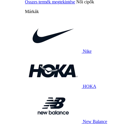
Összes termék megtekintése
Női cipők
Márkák
Nike
HOKA
New Balance