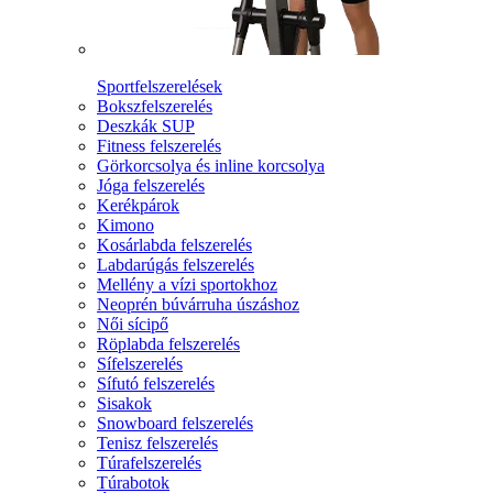
Sportfelszerelések
Bokszfelszerelés
Deszkák SUP
Fitness felszerelés
Görkorcsolya és inline korcsolya
Jóga felszerelés
Kerékpárok
Kimono
Kosárlabda felszerelés
Labdarúgás felszerelés
Mellény a vízi sportokhoz
Neoprén búvárruha úszáshoz
Női sícipő
Röplabda felszerelés
Sífelszerelés
Sífutó felszerelés
Sisakok
Snowboard felszerelés
Tenisz felszerelés
Túrafelszerelés
Túrabotok