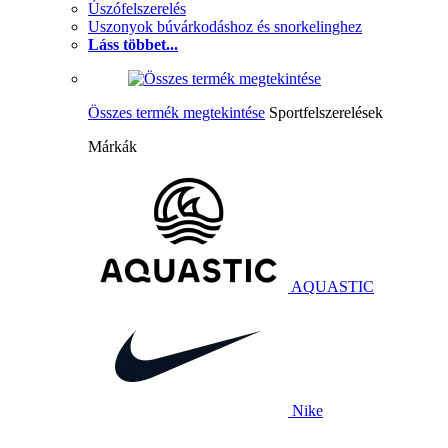
Úszófelszerelés
Uszonyok búvárkodáshoz és snorkelinghez
Láss többet...
Összes termék megtekintése
Sportfelszerelések
Márkák
AQUASTIC
Nike