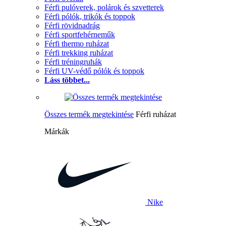
Férfi pulóverek, polárok és szvetterek
Férfi pólók, trikók és toppok
Férfi rövidnadrág
Férfi sportfehérneműk
Férfi thermo ruházat
Férfi trekking ruházat
Férfi tréningruhák
Férfi UV-védő pólók és toppok
Láss többet...
Összes termék megtekintése
Férfi ruházat
Márkák
Nike