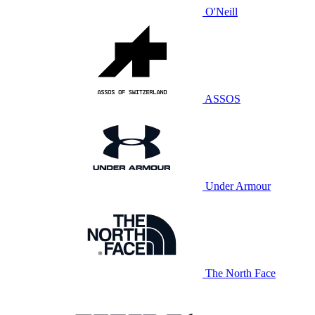
O'Neill
ASSOS
Under Armour
The North Face