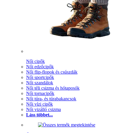
Női cipők
Női edzőcipők
Női flip-flopok és csúszdák
Női sportcipők
Női szandálok
Női téli csizma és hótaposók
Női tornacipők
Női túra- és túrabakancsok
Női vízi cipők
Női vizálló csizma
Láss többet...