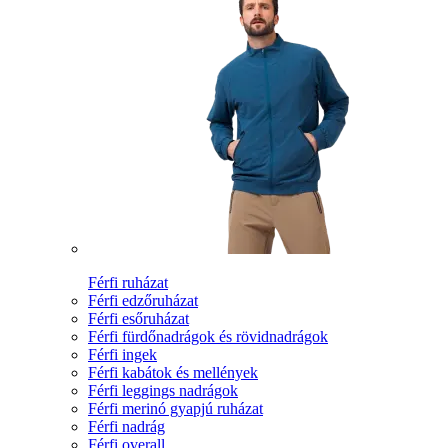
Férfi ruházat
Férfi edzőruházat
Férfi esőruházat
Férfi fürdőnadrágok és rövidnadrágok
Férfi ingek
Férfi kabátok és mellények
Férfi leggings nadrágok
Férfi merinó gyapjú ruházat
Férfi nadrág
Férfi overall