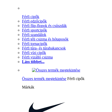
Férfi cipők
Férfi edzőcipők
Férfi flip-flopok és csúszdák
Férfi sportcipők
Férfi szandálok
Férfi téli csizma és hótaposók
Férfi tornacipők
Férfi túra- és túrabakancsok
Férfi vízi cipők
Férfi vizálló csizma
Láss többet...
Összes termék megtekintése
Férfi cipők
Márkák