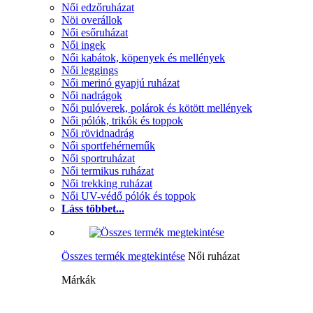
Női edzőruházat
Nöi overállok
Női esőruházat
Női ingek
Női kabátok, köpenyek és mellények
Női leggings
Női merinó gyapjú ruházat
Női nadrágok
Női pulóverek, polárok és kötött mellények
Női pólók, trikók és toppok
Női rövidnadrág
Női sportfehérneműk
Női sportruházat
Női termikus ruházat
Női trekking ruházat
Női UV-védő pólók és toppok
Láss többet...
Összes termék megtekintése
Női ruházat
Márkák