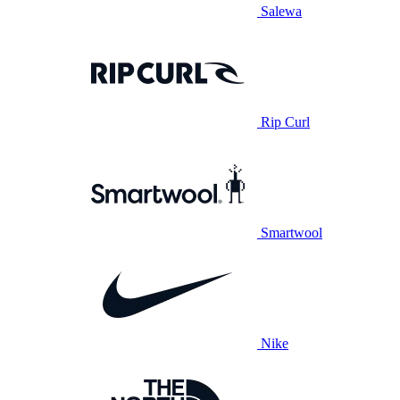
Salewa
Rip Curl
Smartwool
Nike