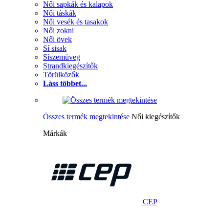
Női sapkák és kalapok
Női táskák
Női vesék és tasakok
Női zokni
Női övek
Sí sisak
Síszemüveg
Strandkiegészítők
Törülközők
Láss többet...
Összes termék megtekintése
Női kiegészítők
Márkák
CEP