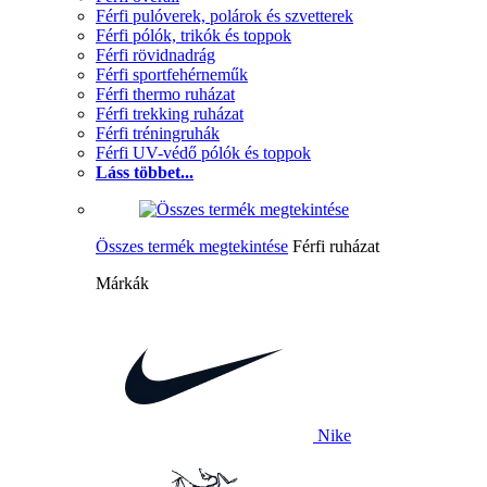
Férfi pulóverek, polárok és szvetterek
Férfi pólók, trikók és toppok
Férfi rövidnadrág
Férfi sportfehérneműk
Férfi thermo ruházat
Férfi trekking ruházat
Férfi tréningruhák
Férfi UV-védő pólók és toppok
Láss többet...
Összes termék megtekintése
Férfi ruházat
Márkák
Nike