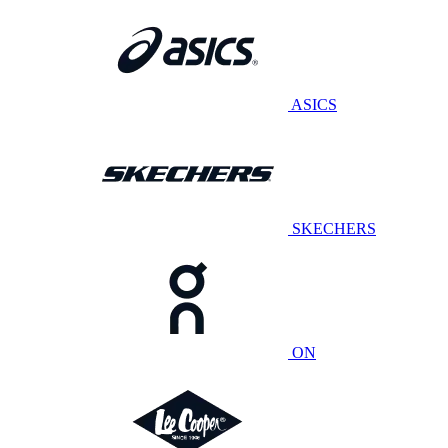
ASICS
SKECHERS
ON