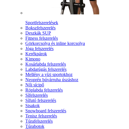
Sportfelszerelések
Bokszfelszerelés
Deszkák SUP
Fitness felszerelés
Görkorcsolya és inline korcsolya
Jóga felszerelés
Kerékpárok
Kimono
Kosárlabda felszerelés
Labdarúgás felszerelés
Mellény a vízi sportokhoz
Neoprén búvárruha úszáshoz
Női sícipő
Röplabda felszerelés
Sífelszerelés
Sífutó felszerelés
Sisakok
Snowboard felszerelés
Tenisz felszerelés
Túrafelszerelés
Túrabotok