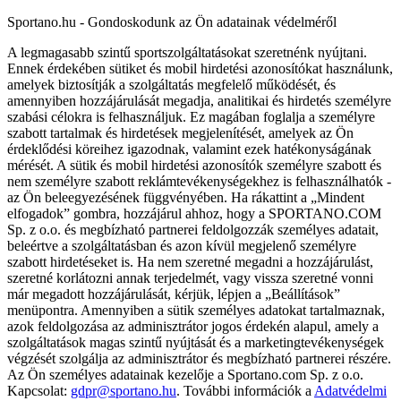
Sportano.hu - Gondoskodunk az Ön adatainak védelméről
A legmagasabb szintű sportszolgáltatásokat szeretnénk nyújtani.
Ennek érdekében sütiket és mobil hirdetési azonosítókat használunk,
amelyek biztosítják a szolgáltatás megfelelő működését, és
amennyiben hozzájárulását megadja, analitikai és hirdetés személyre
szabási célokra is felhasználjuk. Ez magában foglalja a személyre
szabott tartalmak és hirdetések megjelenítését, amelyek az Ön
érdeklődési köreihez igazodnak, valamint ezek hatékonyságának
mérését. A sütik és mobil hirdetési azonosítók személyre szabott és
nem személyre szabott reklámtevékenységekhez is felhasználhatók -
az Ön beleegyezésének függvényében. Ha rákattint a „Mindent
elfogadok” gombra, hozzájárul ahhoz, hogy a SPORTANO.COM
Sp. z o.o. és megbízható partnerei feldolgozzák személyes adatait,
beleértve a szolgáltatásban és azon kívül megjelenő személyre
szabott hirdetéseket is. Ha nem szeretné megadni a hozzájárulást,
szeretné korlátozni annak terjedelmét, vagy vissza szeretné vonni
már megadott hozzájárulását, kérjük, lépjen a „Beállítások”
menüpontra. Amennyiben a sütik személyes adatokat tartalmaznak,
azok feldolgozása az adminisztrátor jogos érdekén alapul, amely a
szolgáltatások magas szintű nyújtását és a marketingtevékenységek
végzését szolgálja az adminisztrátor és megbízható partnerei részére.
Az Ön személyes adatainak kezelője a Sportano.com Sp. z o.o.
Kapcsolat:
gdpr@sportano.hu
. További információk a
Adatvédelmi