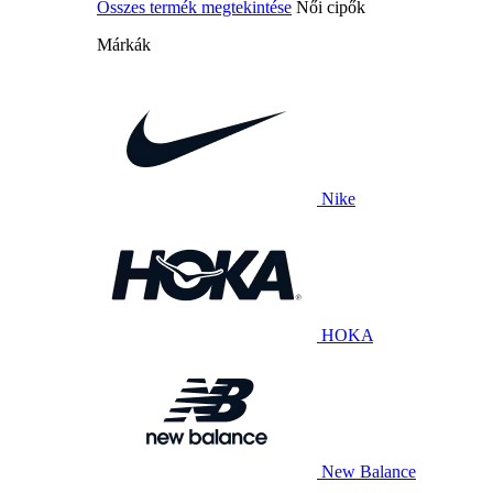
Összes termék megtekintése
Női cipők
Márkák
Nike
HOKA
New Balance