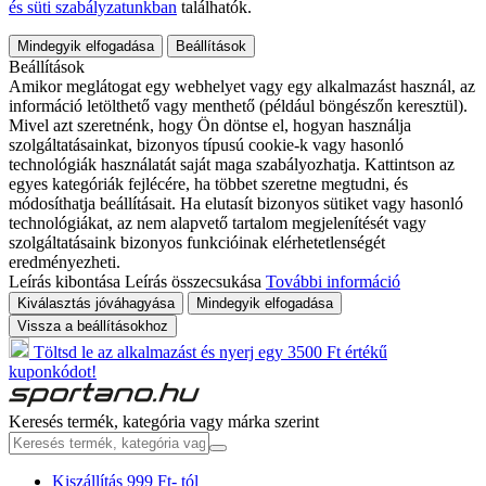
és süti szabályzatunkban
találhatók.
Mindegyik elfogadása
Beállítások
Beállítások
Amikor meglátogat egy webhelyet vagy egy alkalmazást használ, az
információ letölthető vagy menthető (például böngészőn keresztül).
Mivel azt szeretnénk, hogy Ön döntse el, hogyan használja
szolgáltatásainkat, bizonyos típusú cookie-k vagy hasonló
technológiák használatát saját maga szabályozhatja. Kattintson az
egyes kategóriák fejlécére, ha többet szeretne megtudni, és
módosíthatja beállításait. Ha elutasít bizonyos sütiket vagy hasonló
technológiákat, az nem alapvető tartalom megjelenítését vagy
szolgáltatásaink bizonyos funkcióinak elérhetetlenségét
eredményezheti.
Leírás kibontása
Leírás összecsukása
További információ
Kiválasztás jóváhagyása
Mindegyik elfogadása
Vissza a beállításokhoz
Töltsd le az alkalmazást és nyerj egy 3500 Ft értékű
kuponkódot!
Keresés termék, kategória vagy márka szerint
Kiszállítás 999 Ft- tól