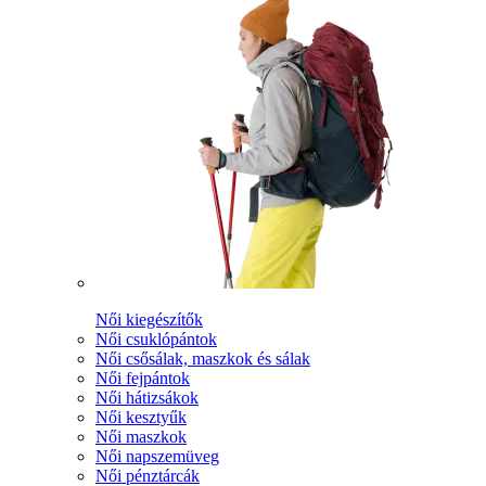
Női kiegészítők
Női csuklópántok
Női csősálak, maszkok és sálak
Női fejpántok
Női hátizsákok
Női kesztyűk
Női maszkok
Női napszemüveg
Női pénztárcák