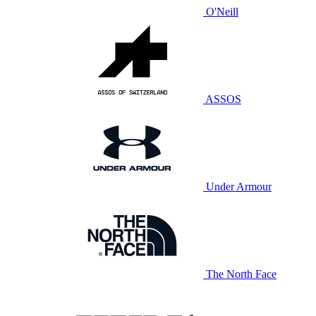
O'Neill
ASSOS
Under Armour
The North Face