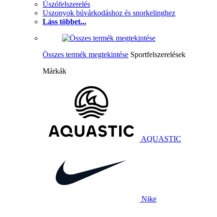
Úszófelszerelés
Uszonyok búvárkodáshoz és snorkelinghez
Láss többet...
Összes termék megtekintése
Sportfelszerelések
Márkák
AQUASTIC
Nike