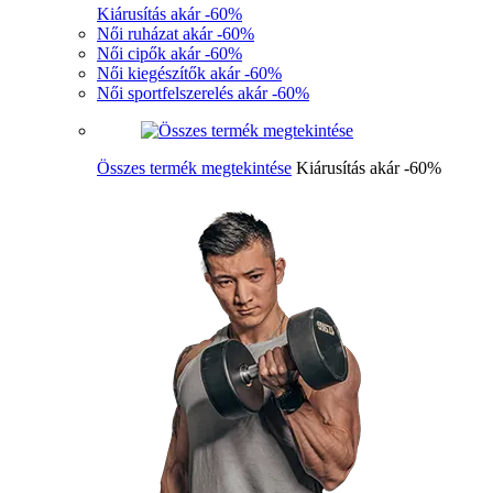
Kiárusítás akár -60%
Női ruházat akár -60%
Női cipők akár -60%
Női kiegészítők akár -60%
Női sportfelszerelés akár -60%
Összes termék megtekintése
Kiárusítás akár -60%