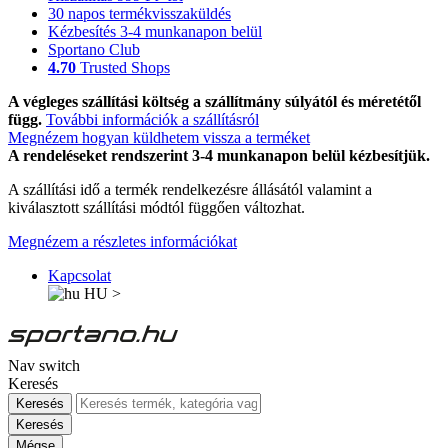
30 napos termékvisszaküldés
Kézbesítés 3-4 munkanapon belül
Sportano Club
4.70
Trusted Shops
A végleges szállítási költség a szállítmány súlyától és méretétől
függ.
További információk a szállításról
Megnézem hogyan küldhetem vissza a terméket
A rendeléseket rendszerint 3-4 munkanapon belül kézbesítjük.
A szállítási idő a termék rendelkezésre állásától valamint a
kiválasztott szállítási módtól függően változhat.
Megnézem a részletes információkat
Kapcsolat
HU
>
Nav switch
Keresés
Keresés
Keresés
Mégse