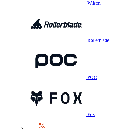
Wilson
Rollerblade
POC
Fox