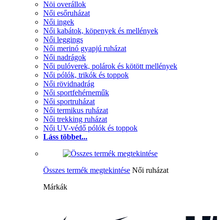
Nöi overállok
Női esőruházat
Női ingek
Női kabátok, köpenyek és mellények
Női leggings
Női merinó gyapjú ruházat
Női nadrágok
Női pulóverek, polárok és kötött mellények
Női pólók, trikók és toppok
Női rövidnadrág
Női sportfehérneműk
Női sportruházat
Női termikus ruházat
Női trekking ruházat
Női UV-védő pólók és toppok
Láss többet...
Összes termék megtekintése
Női ruházat
Márkák