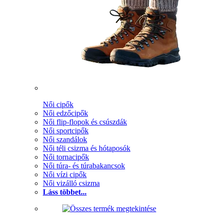
Női cipők
Női edzőcipők
Női flip-flopok és csúszdák
Női sportcipők
Női szandálok
Női téli csizma és hótaposók
Női tornacipők
Női túra- és túrabakancsok
Női vízi cipők
Női vizálló csizma
Láss többet...