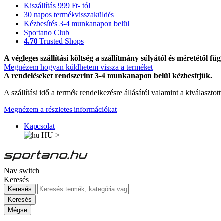
Kiszállítás 999 Ft- tól
30 napos termékvisszaküldés
Kézbesítés 3-4 munkanapon belül
Sportano Club
4.70
Trusted Shops
A végleges szállítási költség a szállítmány súlyától és méretétől füg
Megnézem hogyan küldhetem vissza a terméket
A rendeléseket rendszerint 3-4 munkanapon belül kézbesítjük.
A szállítási idő a termék rendelkezésre állásától valamint a kiválasztot
Megnézem a részletes információkat
Kapcsolat
HU
>
Nav switch
Keresés
Keresés
Keresés
Mégse