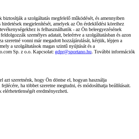
k biztosítják a szolgáltatás megfelelő működését, és amennyiben
és hirdetések megjelenítését, amelyek az Ön érdeklődési köreihez
ámtevékenységekhez is felhasználhatók - az Ön beleegyezésének
dolgozzák személyes adatait, beleértve a szolgáltatásban és azon
za szeretné vonni már megadott hozzájárulását, kérjük, lépjen a
ely a szolgáltatások magas szintű nyújtását és a
no.com Sp. z o.o. Kapcsolat:
gdpr@sportano.hu
. További információk
l azt szeretnénk, hogy Ön döntse el, hogyan használja
ejlécére, ha többet szeretne megtudni, és módosíthatja beállításait.
k elérhetetlenségét eredményezheti.