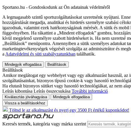
Sportano.hu - Gondoskodunk az Ön adatainak védelméről
A legmagasabb szintű sportszolgáltatásokat szeretnénk nyújtani. Enne
hozzájárulását megadja, analitikai és hirdetés személyre szabási célok
igazodnak, valamint ezek hatékonyságának mérését. A sütik és mobil 
függvényében. Ha rákattint a „Mindent elfogadok” gombra, hozzájáru
kívül megjelenő személyre szabott hirdetéseket is. Ha nem szeretné me
„Beállítások” menüpontra. Amennyiben a sütik személyes adatokat tart
marketingtevékenységek végzését szolgálja az adminisztrátor és megb
a
Adatvédelmi és süti szabályzatunkban
találhatók.
Mindegyik elfogadása
Beállítások
Beállítások
Amikor meglátogat egy webhelyet vagy egy alkalmazást használ, az in
szolgáltatásainkat, bizonyos típusú cookie-k vagy hasonló technológiák
Ha elutasít bizonyos sütiket vagy hasonló technológiákat, az nem alap
Leírás kibontása
Leírás összecsukása
További információ
Kiválasztás jóváhagyása
Mindegyik elfogadása
Vissza a beállításokhoz
Töltsd le az alkalmazást és nyerj egy 3500 Ft értékű kuponkódot!
Keresés termék, kategória vagy márka szerint