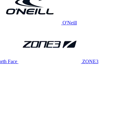
O'Neill
rth Face
ZONE3