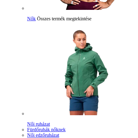
Nők
Összes termék megtekintése
Női ruházat
Fürdőruhák nőknek
Női edzőruházat