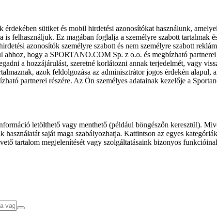
k érdekében sütiket és mobil hirdetési azonosítókat használunk, amelye
ra is felhasználjuk. Ez magában foglalja a személyre szabott tartalmak 
hirdetési azonosítók személyre szabott és nem személyre szabott rekl
l ahhoz, hogy a SPORTANO.COM Sp. z o.o. és megbízható partnerei fel
gadni a hozzájárulást, szeretné korlátozni annak terjedelmét, vagy viss
almaznak, azok feldolgozása az adminisztrátor jogos érdekén alapul, am
ízható partnerei részére. Az Ön személyes adatainak kezelője a Sporta
formáció letölthető vagy menthető (például böngészőn keresztül). Mive
 használatát saját maga szabályozhatja. Kattintson az egyes kategóriák f
vető tartalom megjelenítését vagy szolgáltatásaink bizonyos funkcióina