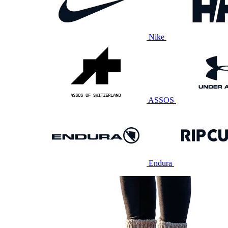
Nike
ASSOS
Endura