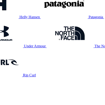
Helly Hansen
Patagonia
Under Armour
The No
Rip Curl