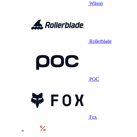
Wilson
Rollerblade
POC
Fox