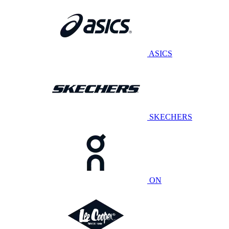
ASICS
SKECHERS
ON