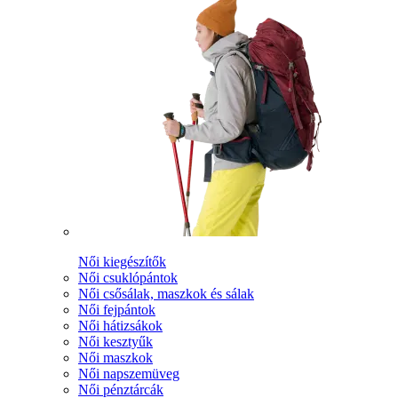
Női kiegészítők
Női csuklópántok
Női csősálak, maszkok és sálak
Női fejpántok
Női hátizsákok
Női kesztyűk
Női maszkok
Női napszemüveg
Női pénztárcák