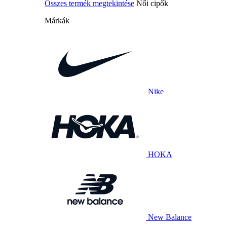
Összes termék megtekintése
Női cipők
Márkák
Nike
HOKA
New Balance