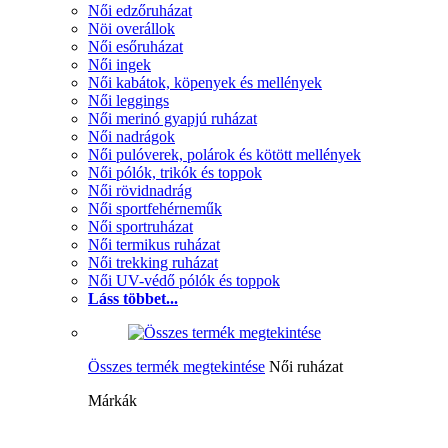
Női edzőruházat
Nöi overállok
Női esőruházat
Női ingek
Női kabátok, köpenyek és mellények
Női leggings
Női merinó gyapjú ruházat
Női nadrágok
Női pulóverek, polárok és kötött mellények
Női pólók, trikók és toppok
Női rövidnadrág
Női sportfehérneműk
Női sportruházat
Női termikus ruházat
Női trekking ruházat
Női UV-védő pólók és toppok
Láss többet...
Összes termék megtekintése
Női ruházat
Márkák