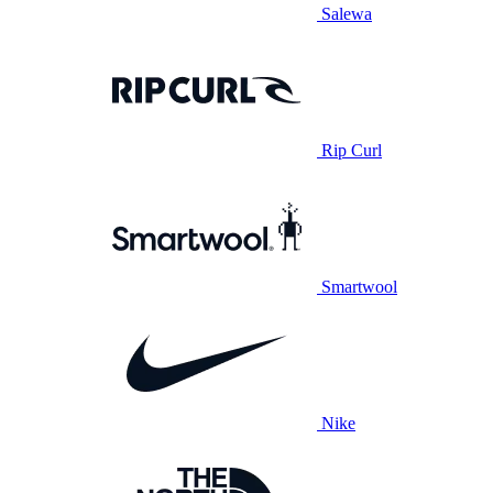
Salewa
Rip Curl
Smartwool
Nike