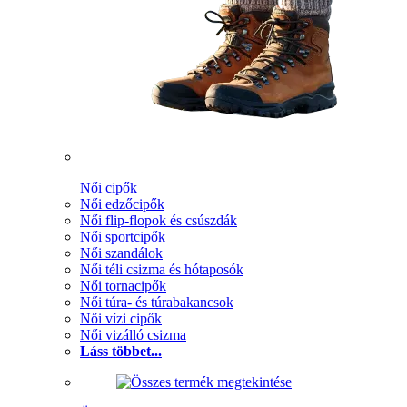
Női cipők
Női edzőcipők
Női flip-flopok és csúszdák
Női sportcipők
Női szandálok
Női téli csizma és hótaposók
Női tornacipők
Női túra- és túrabakancsok
Női vízi cipők
Női vizálló csizma
Láss többet...