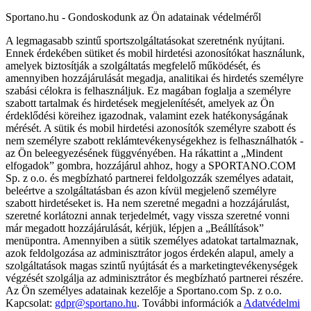
Sportano.hu - Gondoskodunk az Ön adatainak védelméről
A legmagasabb szintű sportszolgáltatásokat szeretnénk nyújtani.
Ennek érdekében sütiket és mobil hirdetési azonosítókat használunk,
amelyek biztosítják a szolgáltatás megfelelő működését, és
amennyiben hozzájárulását megadja, analitikai és hirdetés személyre
szabási célokra is felhasználjuk. Ez magában foglalja a személyre
szabott tartalmak és hirdetések megjelenítését, amelyek az Ön
érdeklődési köreihez igazodnak, valamint ezek hatékonyságának
mérését. A sütik és mobil hirdetési azonosítók személyre szabott és
nem személyre szabott reklámtevékenységekhez is felhasználhatók -
az Ön beleegyezésének függvényében. Ha rákattint a „Mindent
elfogadok” gombra, hozzájárul ahhoz, hogy a SPORTANO.COM
Sp. z o.o. és megbízható partnerei feldolgozzák személyes adatait,
beleértve a szolgáltatásban és azon kívül megjelenő személyre
szabott hirdetéseket is. Ha nem szeretné megadni a hozzájárulást,
szeretné korlátozni annak terjedelmét, vagy vissza szeretné vonni
már megadott hozzájárulását, kérjük, lépjen a „Beállítások”
menüpontra. Amennyiben a sütik személyes adatokat tartalmaznak,
azok feldolgozása az adminisztrátor jogos érdekén alapul, amely a
szolgáltatások magas szintű nyújtását és a marketingtevékenységek
végzését szolgálja az adminisztrátor és megbízható partnerei részére.
Az Ön személyes adatainak kezelője a Sportano.com Sp. z o.o.
Kapcsolat:
gdpr@sportano.hu
. További információk a
Adatvédelmi