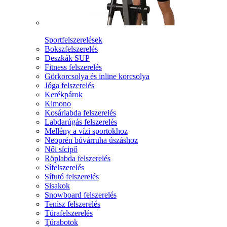
Sportfelszerelések
Bokszfelszerelés
Deszkák SUP
Fitness felszerelés
Görkorcsolya és inline korcsolya
Jóga felszerelés
Kerékpárok
Kimono
Kosárlabda felszerelés
Labdarúgás felszerelés
Mellény a vízi sportokhoz
Neoprén búvárruha úszáshoz
Női sícipő
Röplabda felszerelés
Sífelszerelés
Sífutó felszerelés
Sisakok
Snowboard felszerelés
Tenisz felszerelés
Túrafelszerelés
Túrabotok