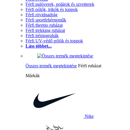
Férfi pulóverek, polárok és szvetterek
Férfi pólók, trikók és toppok
Férfi rövidnadrág
Férfi sportfehérneműk
Férfi thermo ruházat
Férfi trekking ruházat
Férfi tréningruhák
Férfi UV-védő pólók és toppok
Láss többet...
Összes termék megtekintése
Férfi ruházat
Márkák
Nike