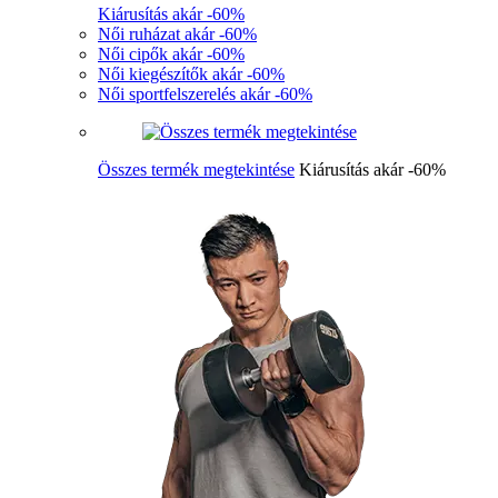
Kiárusítás akár -60%
Női ruházat akár -60%
Női cipők akár -60%
Női kiegészítők akár -60%
Női sportfelszerelés akár -60%
Összes termék megtekintése
Kiárusítás akár -60%