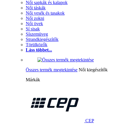
Női sapkák és kalapok
Női táskák
Női vesék és tasakok
Női zokni
Női övek
Sí sisak
Síszemüveg
Strandkiegészítők
Törülközők
Láss többet...
Összes termék megtekintése
Női kiegészítők
Márkák
CEP