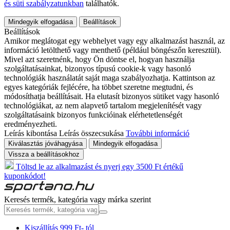
és süti szabályzatunkban
találhatók.
Mindegyik elfogadása
Beállítások
Beállítások
Amikor meglátogat egy webhelyet vagy egy alkalmazást használ, az
információ letölthető vagy menthető (például böngészőn keresztül).
Mivel azt szeretnénk, hogy Ön döntse el, hogyan használja
szolgáltatásainkat, bizonyos típusú cookie-k vagy hasonló
technológiák használatát saját maga szabályozhatja. Kattintson az
egyes kategóriák fejlécére, ha többet szeretne megtudni, és
módosíthatja beállításait. Ha elutasít bizonyos sütiket vagy hasonló
technológiákat, az nem alapvető tartalom megjelenítését vagy
szolgáltatásaink bizonyos funkcióinak elérhetetlenségét
eredményezheti.
Leírás kibontása
Leírás összecsukása
További információ
Kiválasztás jóváhagyása
Mindegyik elfogadása
Vissza a beállításokhoz
Töltsd le az alkalmazást és nyerj egy 3500 Ft értékű
kuponkódot!
Keresés termék, kategória vagy márka szerint
Kiszállítás 999 Ft- tól