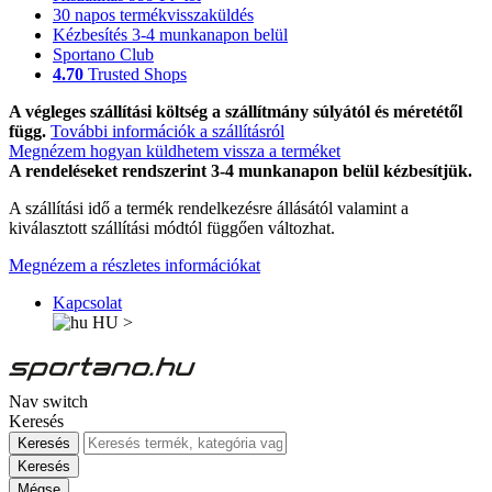
30 napos termékvisszaküldés
Kézbesítés 3-4 munkanapon belül
Sportano Club
4.70
Trusted Shops
A végleges szállítási költség a szállítmány súlyától és méretétől
függ.
További információk a szállításról
Megnézem hogyan küldhetem vissza a terméket
A rendeléseket rendszerint 3-4 munkanapon belül kézbesítjük.
A szállítási idő a termék rendelkezésre állásától valamint a
kiválasztott szállítási módtól függően változhat.
Megnézem a részletes információkat
Kapcsolat
HU
>
Nav switch
Keresés
Keresés
Keresés
Mégse