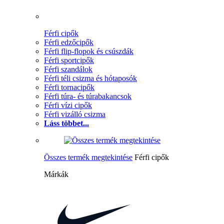
Férfi cipők
Férfi edzőcipők
Férfi flip-flopok és csúszdák
Férfi sportcipők
Férfi szandálok
Férfi téli csizma és hótaposók
Férfi tornacipők
Férfi túra- és túrabakancsok
Férfi vízi cipők
Férfi vizálló csizma
Láss többet...
Összes termék megtekintése
Férfi cipők
Márkák