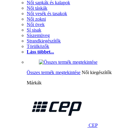
Női sapkák és kalapok
Női táskák
Női vesék és tasakok
Női zokni
Női övek
Sí sisak
Síszemüveg
Strandkiegészítők
Törülközők
Láss többet...
Összes termék megtekintése
Női kiegészítők
Márkák
CEP