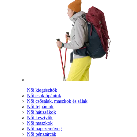
Női kiegészítők
Női csuklópántok
Női csősálak, maszkok és sálak
Női fejpántok
Női hátizsákok
Női kesztyűk
Női maszkok
Női napszemüveg
Női pénztárcák