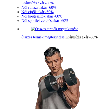
Kiárusítás akár -60%
Női ruházat akár -60%
Női cipők akár -60%
Női kiegészítők akár -60%
Női sportfelszerelés akár -60%
Összes termék megtekintése
Kiárusítás akár -60%