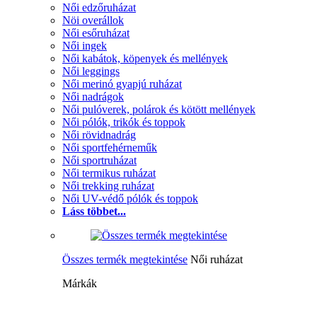
Női edzőruházat
Nöi overállok
Női esőruházat
Női ingek
Női kabátok, köpenyek és mellények
Női leggings
Női merinó gyapjú ruházat
Női nadrágok
Női pulóverek, polárok és kötött mellények
Női pólók, trikók és toppok
Női rövidnadrág
Női sportfehérneműk
Női sportruházat
Női termikus ruházat
Női trekking ruházat
Női UV-védő pólók és toppok
Láss többet...
Összes termék megtekintése
Női ruházat
Márkák