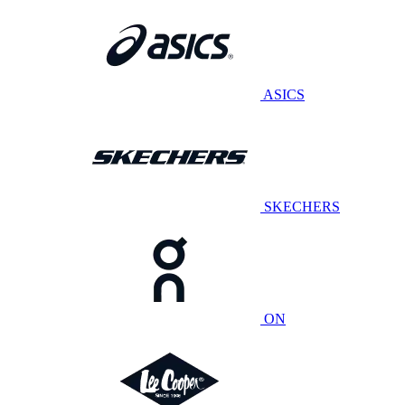
ASICS
SKECHERS
ON