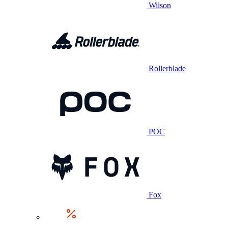
Wilson
Rollerblade
POC
Fox