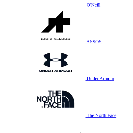
O'Neill
ASSOS
Under Armour
The North Face