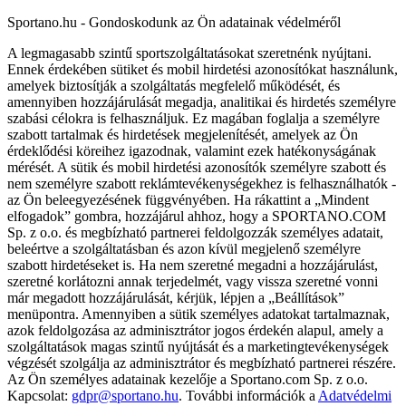
Sportano.hu - Gondoskodunk az Ön adatainak védelméről
A legmagasabb szintű sportszolgáltatásokat szeretnénk nyújtani.
Ennek érdekében sütiket és mobil hirdetési azonosítókat használunk,
amelyek biztosítják a szolgáltatás megfelelő működését, és
amennyiben hozzájárulását megadja, analitikai és hirdetés személyre
szabási célokra is felhasználjuk. Ez magában foglalja a személyre
szabott tartalmak és hirdetések megjelenítését, amelyek az Ön
érdeklődési köreihez igazodnak, valamint ezek hatékonyságának
mérését. A sütik és mobil hirdetési azonosítók személyre szabott és
nem személyre szabott reklámtevékenységekhez is felhasználhatók -
az Ön beleegyezésének függvényében. Ha rákattint a „Mindent
elfogadok” gombra, hozzájárul ahhoz, hogy a SPORTANO.COM
Sp. z o.o. és megbízható partnerei feldolgozzák személyes adatait,
beleértve a szolgáltatásban és azon kívül megjelenő személyre
szabott hirdetéseket is. Ha nem szeretné megadni a hozzájárulást,
szeretné korlátozni annak terjedelmét, vagy vissza szeretné vonni
már megadott hozzájárulását, kérjük, lépjen a „Beállítások”
menüpontra. Amennyiben a sütik személyes adatokat tartalmaznak,
azok feldolgozása az adminisztrátor jogos érdekén alapul, amely a
szolgáltatások magas szintű nyújtását és a marketingtevékenységek
végzését szolgálja az adminisztrátor és megbízható partnerei részére.
Az Ön személyes adatainak kezelője a Sportano.com Sp. z o.o.
Kapcsolat:
gdpr@sportano.hu
. További információk a
Adatvédelmi