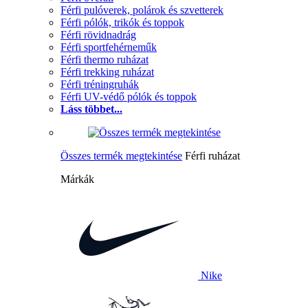
Férfi pulóverek, polárok és szvetterek
Férfi pólók, trikók és toppok
Férfi rövidnadrág
Férfi sportfehérneműk
Férfi thermo ruházat
Férfi trekking ruházat
Férfi tréningruhák
Férfi UV-védő pólók és toppok
Láss többet...
Összes termék megtekintése
Férfi ruházat
Márkák
Nike