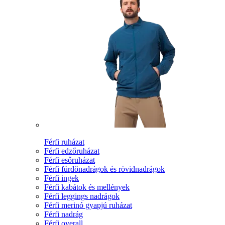
Férfi ruházat
Férfi edzőruházat
Férfi esőruházat
Férfi fürdőnadrágok és rövidnadrágok
Férfi ingek
Férfi kabátok és mellények
Férfi leggings nadrágok
Férfi merinó gyapjú ruházat
Férfi nadrág
Férfi overall