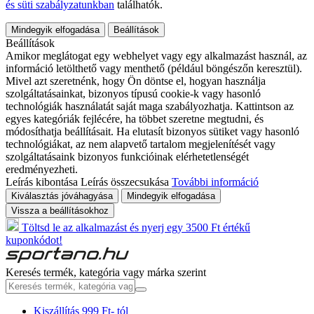
és süti szabályzatunkban
találhatók.
Mindegyik elfogadása
Beállítások
Beállítások
Amikor meglátogat egy webhelyet vagy egy alkalmazást használ, az
információ letölthető vagy menthető (például böngészőn keresztül).
Mivel azt szeretnénk, hogy Ön döntse el, hogyan használja
szolgáltatásainkat, bizonyos típusú cookie-k vagy hasonló
technológiák használatát saját maga szabályozhatja. Kattintson az
egyes kategóriák fejlécére, ha többet szeretne megtudni, és
módosíthatja beállításait. Ha elutasít bizonyos sütiket vagy hasonló
technológiákat, az nem alapvető tartalom megjelenítését vagy
szolgáltatásaink bizonyos funkcióinak elérhetetlenségét
eredményezheti.
Leírás kibontása
Leírás összecsukása
További információ
Kiválasztás jóváhagyása
Mindegyik elfogadása
Vissza a beállításokhoz
Töltsd le az alkalmazást és nyerj egy 3500 Ft értékű
kuponkódot!
Keresés termék, kategória vagy márka szerint
Kiszállítás 999 Ft- tól