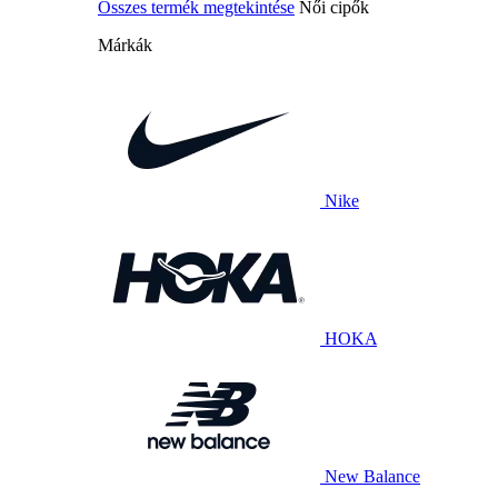
Összes termék megtekintése
Női cipők
Márkák
Nike
HOKA
New Balance