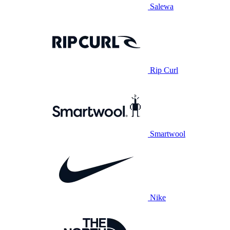
Salewa
Rip Curl
Smartwool
Nike