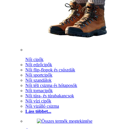
Női cipők
Női edzőcipők
Női flip-flopok és csúszdák
Női sportcipők
Női szandálok
Női téli csizma és hótaposók
Női tornacipők
Női túra- és túrabakancsok
Női vízi cipők
Női vizálló csizma
Láss többet...