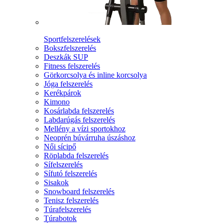
Sportfelszerelések
Bokszfelszerelés
Deszkák SUP
Fitness felszerelés
Görkorcsolya és inline korcsolya
Jóga felszerelés
Kerékpárok
Kimono
Kosárlabda felszerelés
Labdarúgás felszerelés
Mellény a vízi sportokhoz
Neoprén búvárruha úszáshoz
Női sícipő
Röplabda felszerelés
Sífelszerelés
Sífutó felszerelés
Sisakok
Snowboard felszerelés
Tenisz felszerelés
Túrafelszerelés
Túrabotok