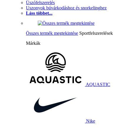
Úszófelszerelés
Uszonyok búvárkodáshoz és snorkelinghez
Láss többet...
Összes termék megtekintése
Sportfelszerelések
Márkák
AQUASTIC
Nike