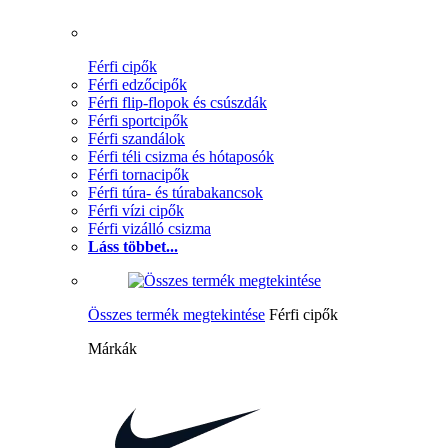
Férfi cipők
Férfi edzőcipők
Férfi flip-flopok és csúszdák
Férfi sportcipők
Férfi szandálok
Férfi téli csizma és hótaposók
Férfi tornacipők
Férfi túra- és túrabakancsok
Férfi vízi cipők
Férfi vizálló csizma
Láss többet...
Összes termék megtekintése
Férfi cipők
Márkák