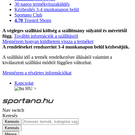
30 napos termékvisszaküldés
Kézbesítés 3-4 munkanapon belül
Sportano Club
4.70
Trusted Shops
A végleges szállítási költség a szállítmány súlyától és méretétől
függ.
További információk a szállításról
Megnézem hogyan küldhetem vissza a terméket
A rendeléseket rendszerint 3-4 munkanapon belül kézbesítjük.
A szállítási idő a termék rendelkezésre állásától valamint a
kiválasztott szállítási módtól függően változhat.
Megnézem a részletes információkat
Kapcsolat
HU
>
Nav switch
Keresés
Keresés
Keresés
Mégse