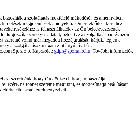
k biztosítják a szolgáltatás megfelelő működését, és amennyiben
és hirdetések megjelenítését, amelyek az Ön érdeklődési köreihez
ámtevékenységekhez is felhasználhatók - az Ön beleegyezésének
dolgozzák személyes adatait, beleértve a szolgáltatásban és azon
za szeretné vonni már megadott hozzájárulását, kérjük, lépjen a
ely a szolgáltatások magas szintű nyújtását és a
no.com Sp. z o.o. Kapcsolat:
gdpr@sportano.hu
. További információk
l azt szeretnénk, hogy Ön döntse el, hogyan használja
ejlécére, ha többet szeretne megtudni, és módosíthatja beállításait.
k elérhetetlenségét eredményezheti.