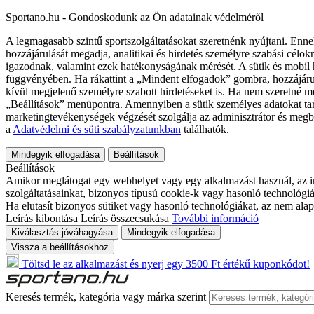
Sportano.hu - Gondoskodunk az Ön adatainak védelméről
A legmagasabb szintű sportszolgáltatásokat szeretnénk nyújtani. Enne
hozzájárulását megadja, analitikai és hirdetés személyre szabási célok
igazodnak, valamint ezek hatékonyságának mérését. A sütik és mobil 
függvényében. Ha rákattint a „Mindent elfogadok” gombra, hozzájáru
kívül megjelenő személyre szabott hirdetéseket is. Ha nem szeretné me
„Beállítások” menüpontra. Amennyiben a sütik személyes adatokat tart
marketingtevékenységek végzését szolgálja az adminisztrátor és megb
a
Adatvédelmi és süti szabályzatunkban
találhatók.
Mindegyik elfogadása
Beállítások
Beállítások
Amikor meglátogat egy webhelyet vagy egy alkalmazást használ, az in
szolgáltatásainkat, bizonyos típusú cookie-k vagy hasonló technológiák
Ha elutasít bizonyos sütiket vagy hasonló technológiákat, az nem alap
Leírás kibontása
Leírás összecsukása
További információ
Kiválasztás jóváhagyása
Mindegyik elfogadása
Vissza a beállításokhoz
Töltsd le az alkalmazást és nyerj egy 3500 Ft értékű kuponkódot!
Keresés termék, kategória vagy márka szerint