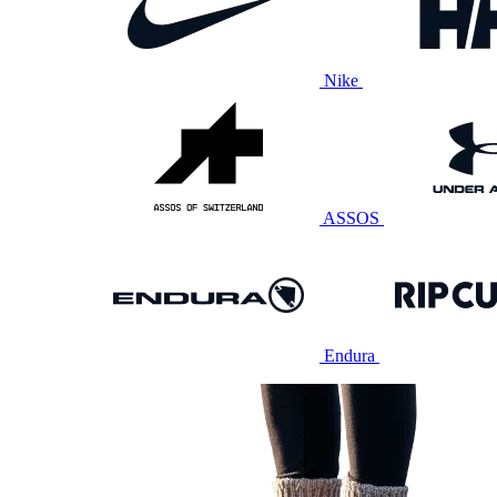
Nike
ASSOS
Endura