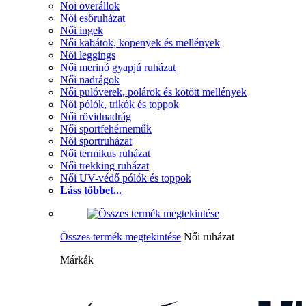
Nöi overállok
Női esőruházat
Női ingek
Női kabátok, köpenyek és mellények
Női leggings
Női merinó gyapjú ruházat
Női nadrágok
Női pulóverek, polárok és kötött mellények
Női pólók, trikók és toppok
Női rövidnadrág
Női sportfehérneműk
Női sportruházat
Női termikus ruházat
Női trekking ruházat
Női UV-védő pólók és toppok
Láss többet...
Összes termék megtekintése
Női ruházat
Márkák