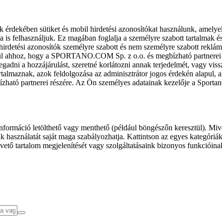
k érdekében sütiket és mobil hirdetési azonosítókat használunk, amelye
ra is felhasználjuk. Ez magában foglalja a személyre szabott tartalmak 
hirdetési azonosítók személyre szabott és nem személyre szabott rekl
l ahhoz, hogy a SPORTANO.COM Sp. z o.o. és megbízható partnerei fel
gadni a hozzájárulást, szeretné korlátozni annak terjedelmét, vagy viss
almaznak, azok feldolgozása az adminisztrátor jogos érdekén alapul, am
ízható partnerei részére. Az Ön személyes adatainak kezelője a Sporta
formáció letölthető vagy menthető (például böngészőn keresztül). Mive
 használatát saját maga szabályozhatja. Kattintson az egyes kategóriák f
vető tartalom megjelenítését vagy szolgáltatásaink bizonyos funkcióina