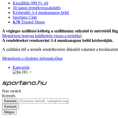
Kiszállítás 999 Ft- tól
30 napos termékvisszaküldés
Kézbesítés 3-4 munkanapon belül
Sportano Club
4.70
Trusted Shops
A végleges szállítási költség a szállítmány súlyától és méretétől füg
Megnézem hogyan küldhetem vissza a terméket
A rendeléseket rendszerint 3-4 munkanapon belül kézbesítjük.
A szállítási idő a termék rendelkezésre állásától valamint a kiválasztot
Megnézem a részletes információkat
Kapcsolat
HU
>
Nav switch
Keresés
Keresés
Keresés
Mégse