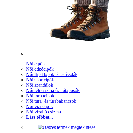
Női cipők
Női edzőcipők
Női flip-flopok és csúszdák
Női sportcipők
Női szandálok
Női téli csizma és hótaposók
Női tornacipők
Női túra- és túrabakancsok
Női vízi cipők
Női vizálló csizma
Láss többet...