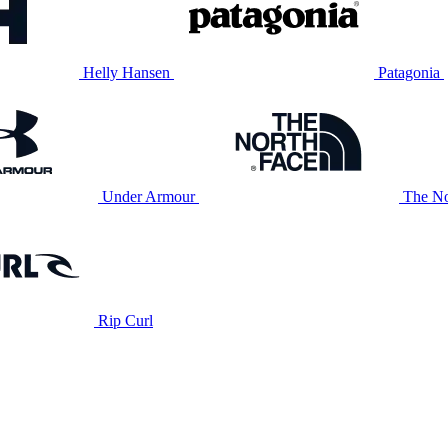
Helly Hansen
Patagonia
Under Armour
The No
Rip Curl