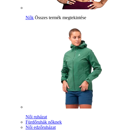
Nők
Összes termék megtekintése
Női ruházat
Fürdőruhák nőknek
Női edzőruházat