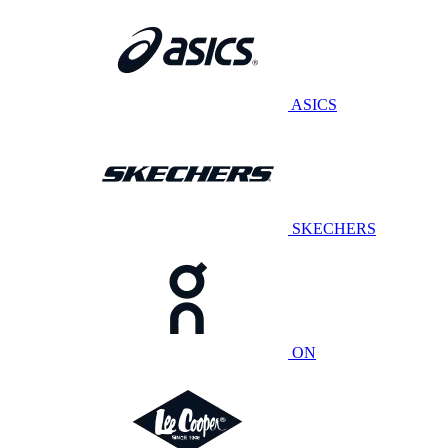
ASICS
SKECHERS
ON