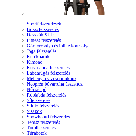
Sportfelszerelések
Bokszfelszerelés
Deszkák SUP
Fitness felszerelés
Görkorcsolya és inline korcsolya
Jóga felszerelés
Kerékpárok
Kimono
Kosárlabda felszerelés
Labdarúgás felszerelés
Mellény a vízi sportokhoz
Neoprén búvárruha úszáshoz
Női sícipő
Röplabda felszerelés
Sífelszerelés
Sífutó felszerelés
Sisakok
Snowboard felszerelés
Tenisz felszerelés
Túrafelszerelés
Túrabotok