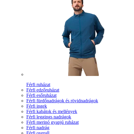
Férfi ruházat
Férfi edzőruházat
Férfi esőruházat
Férfi fürdőnadrágok és rövidnadrágok
Férfi ingek
Férfi kabátok és mellények
Férfi leggings nadrágok
Férfi merinó gyapjú ruházat
Férfi nadrág
Férfi overall