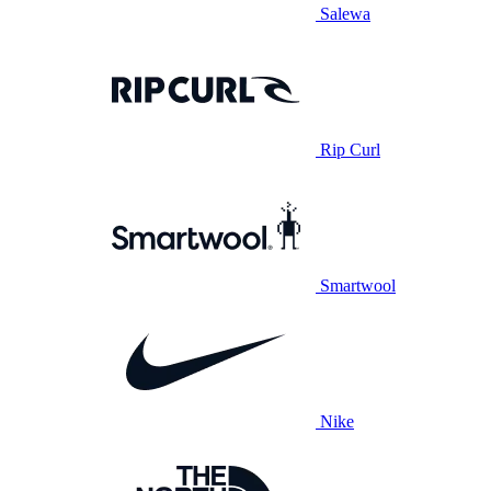
Salewa
Rip Curl
Smartwool
Nike