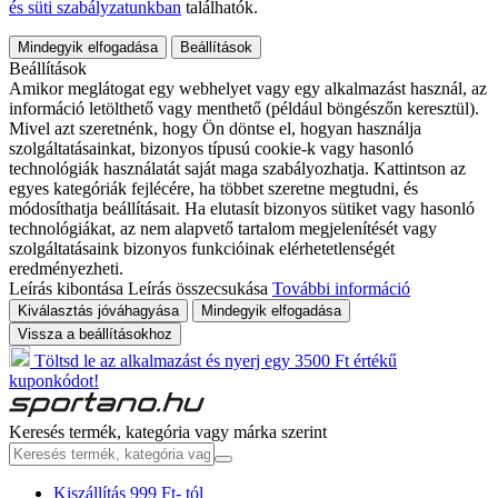
és süti szabályzatunkban
találhatók.
Mindegyik elfogadása
Beállítások
Beállítások
Amikor meglátogat egy webhelyet vagy egy alkalmazást használ, az
információ letölthető vagy menthető (például böngészőn keresztül).
Mivel azt szeretnénk, hogy Ön döntse el, hogyan használja
szolgáltatásainkat, bizonyos típusú cookie-k vagy hasonló
technológiák használatát saját maga szabályozhatja. Kattintson az
egyes kategóriák fejlécére, ha többet szeretne megtudni, és
módosíthatja beállításait. Ha elutasít bizonyos sütiket vagy hasonló
technológiákat, az nem alapvető tartalom megjelenítését vagy
szolgáltatásaink bizonyos funkcióinak elérhetetlenségét
eredményezheti.
Leírás kibontása
Leírás összecsukása
További információ
Kiválasztás jóváhagyása
Mindegyik elfogadása
Vissza a beállításokhoz
Töltsd le az alkalmazást és nyerj egy 3500 Ft értékű
kuponkódot!
Keresés termék, kategória vagy márka szerint
Kiszállítás 999 Ft- tól