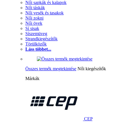
Női sapkák és kalapok
Női táskák
Női vesék és tasakok
Női zokni
Női övek
Sí sisak
Síszemüveg
Strandkiegészítők
Törülközők
Láss többet...
Összes termék megtekintése
Női kiegészítők
Márkák
CEP