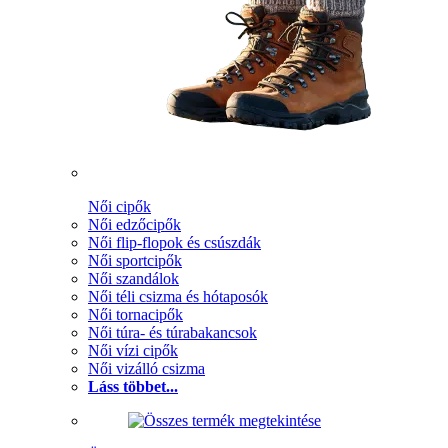
Női cipők
Női edzőcipők
Női flip-flopok és csúszdák
Női sportcipők
Női szandálok
Női téli csizma és hótaposók
Női tornacipők
Női túra- és túrabakancsok
Női vízi cipők
Női vizálló csizma
Láss többet...