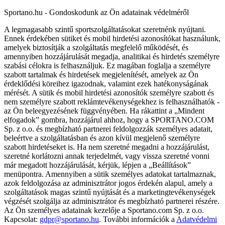
Sportano.hu - Gondoskodunk az Ön adatainak védelméről
A legmagasabb szintű sportszolgáltatásokat szeretnénk nyújtani.
Ennek érdekében sütiket és mobil hirdetési azonosítókat használunk,
amelyek biztosítják a szolgáltatás megfelelő működését, és
amennyiben hozzájárulását megadja, analitikai és hirdetés személyre
szabási célokra is felhasználjuk. Ez magában foglalja a személyre
szabott tartalmak és hirdetések megjelenítését, amelyek az Ön
érdeklődési köreihez igazodnak, valamint ezek hatékonyságának
mérését. A sütik és mobil hirdetési azonosítók személyre szabott és
nem személyre szabott reklámtevékenységekhez is felhasználhatók -
az Ön beleegyezésének függvényében. Ha rákattint a „Mindent
elfogadok” gombra, hozzájárul ahhoz, hogy a SPORTANO.COM
Sp. z o.o. és megbízható partnerei feldolgozzák személyes adatait,
beleértve a szolgáltatásban és azon kívül megjelenő személyre
szabott hirdetéseket is. Ha nem szeretné megadni a hozzájárulást,
szeretné korlátozni annak terjedelmét, vagy vissza szeretné vonni
már megadott hozzájárulását, kérjük, lépjen a „Beállítások”
menüpontra. Amennyiben a sütik személyes adatokat tartalmaznak,
azok feldolgozása az adminisztrátor jogos érdekén alapul, amely a
szolgáltatások magas szintű nyújtását és a marketingtevékenységek
végzését szolgálja az adminisztrátor és megbízható partnerei részére.
Az Ön személyes adatainak kezelője a Sportano.com Sp. z o.o.
Kapcsolat:
gdpr@sportano.hu
. További információk a
Adatvédelmi