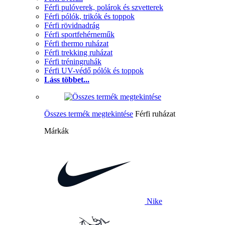
Férfi pulóverek, polárok és szvetterek
Férfi pólók, trikók és toppok
Férfi rövidnadrág
Férfi sportfehérneműk
Férfi thermo ruházat
Férfi trekking ruházat
Férfi tréningruhák
Férfi UV-védő pólók és toppok
Láss többet...
Összes termék megtekintése
Férfi ruházat
Márkák
Nike