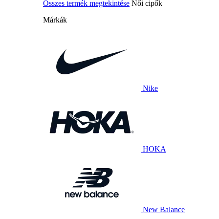
Összes termék megtekintése
Női cipők
Márkák
Nike
HOKA
New Balance