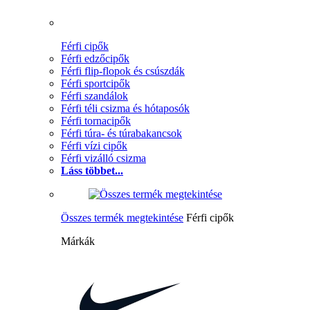
Férfi cipők
Férfi edzőcipők
Férfi flip-flopok és csúszdák
Férfi sportcipők
Férfi szandálok
Férfi téli csizma és hótaposók
Férfi tornacipők
Férfi túra- és túrabakancsok
Férfi vízi cipők
Férfi vizálló csizma
Láss többet...
Összes termék megtekintése
Férfi cipők
Márkák