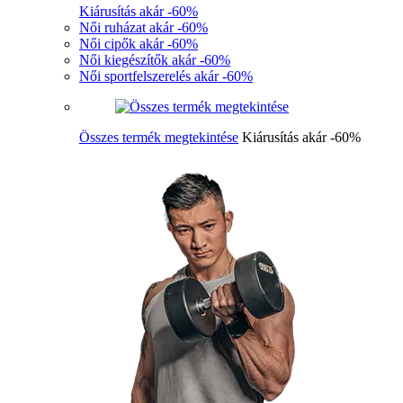
Kiárusítás akár -60%
Női ruházat akár -60%
Női cipők akár -60%
Női kiegészítők akár -60%
Női sportfelszerelés akár -60%
Összes termék megtekintése
Kiárusítás akár -60%