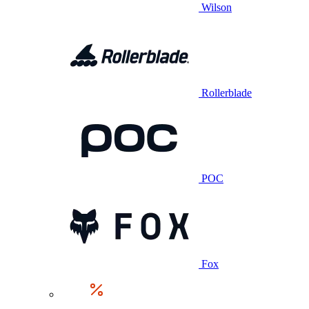
Wilson
Rollerblade
POC
Fox