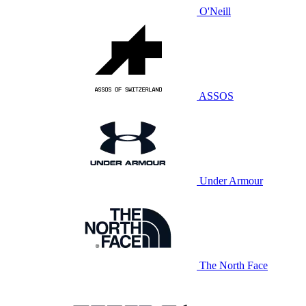
O'Neill
ASSOS
Under Armour
The North Face