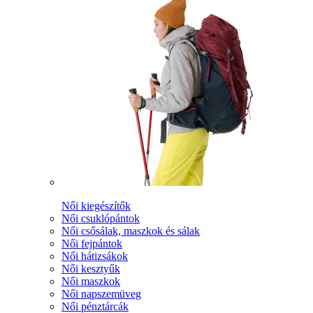
Női kiegészítők
Női csuklópántok
Női csősálak, maszkok és sálak
Női fejpántok
Női hátizsákok
Női kesztyűk
Női maszkok
Női napszemüveg
Női pénztárcák