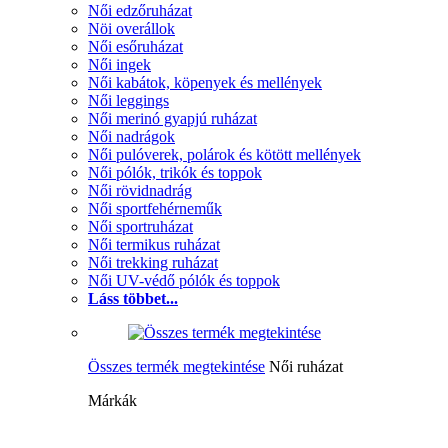
Női edzőruházat
Nöi overállok
Női esőruházat
Női ingek
Női kabátok, köpenyek és mellények
Női leggings
Női merinó gyapjú ruházat
Női nadrágok
Női pulóverek, polárok és kötött mellények
Női pólók, trikók és toppok
Női rövidnadrág
Női sportfehérneműk
Női sportruházat
Női termikus ruházat
Női trekking ruházat
Női UV-védő pólók és toppok
Láss többet...
Összes termék megtekintése
Női ruházat
Márkák