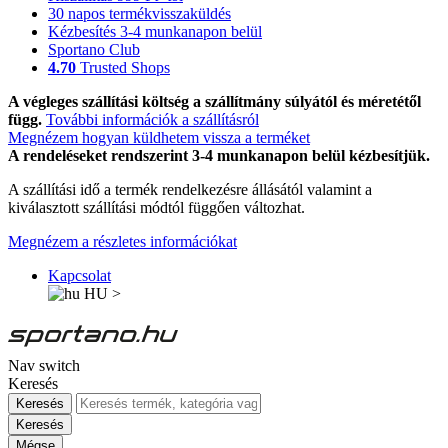
30 napos termékvisszaküldés
Kézbesítés 3-4 munkanapon belül
Sportano Club
4.70
Trusted Shops
A végleges szállítási költség a szállítmány súlyától és méretétől
függ.
További információk a szállításról
Megnézem hogyan küldhetem vissza a terméket
A rendeléseket rendszerint 3-4 munkanapon belül kézbesítjük.
A szállítási idő a termék rendelkezésre állásától valamint a
kiválasztott szállítási módtól függően változhat.
Megnézem a részletes információkat
Kapcsolat
HU
>
Nav switch
Keresés
Keresés
Keresés
Mégse