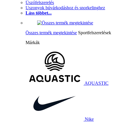
Úszófelszerelés
Uszonyok búvárkodáshoz és snorkelinghez
Láss többet...
Összes termék megtekintése
Sportfelszerelések
Márkák
AQUASTIC
Nike