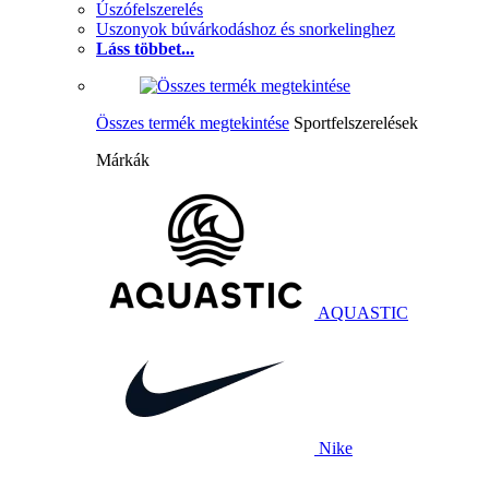
Úszófelszerelés
Uszonyok búvárkodáshoz és snorkelinghez
Láss többet...
Összes termék megtekintése
Sportfelszerelések
Márkák
AQUASTIC
Nike