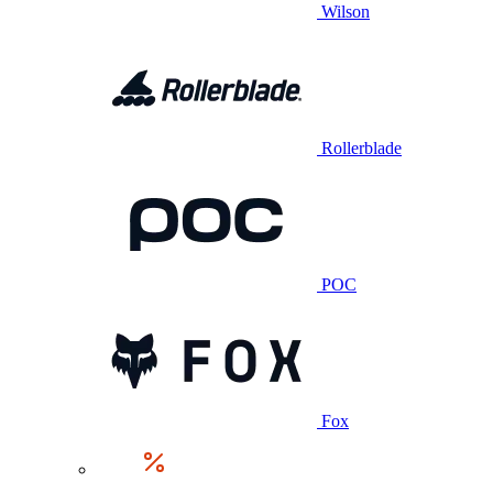
Wilson
Rollerblade
POC
Fox