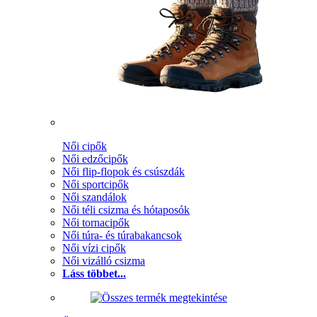
Női cipők
Női edzőcipők
Női flip-flopok és csúszdák
Női sportcipők
Női szandálok
Női téli csizma és hótaposók
Női tornacipők
Női túra- és túrabakancsok
Női vízi cipők
Női vizálló csizma
Láss többet...