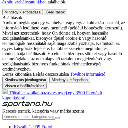
és süti szabályzatunkban
találhatók.
Mindegyik elfogadása
Beállítások
Beállítások
Amikor meglátogat egy webhelyet vagy egy alkalmazást használ, az
információ letölthető vagy menthető (például böngészőn keresztül).
Mivel azt szeretnénk, hogy Ön döntse el, hogyan használja
szolgáltatásainkat, bizonyos típusú cookie-k vagy hasonló
technológiák használatát saját maga szabályozhatja. Kattintson az
egyes kategóriák fejlécére, ha többet szeretne megtudni, és
módosíthatja beállításait. Ha elutasít bizonyos sütiket vagy hasonló
technológiákat, az nem alapvető tartalom megjelenítését vagy
szolgáltatásaink bizonyos funkcióinak elérhetetlenségét
eredményezheti.
Leírás kibontása
Leírás összecsukása
További információ
Kiválasztás jóváhagyása
Mindegyik elfogadása
Vissza a beállításokhoz
Töltsd le az alkalmazást és nyerj egy 3500 Ft értékű
kuponkódot!
Keresés termék, kategória vagy márka szerint
Kiszállítás 999 Ft- tól