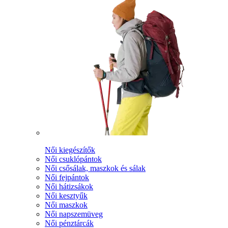
Női kiegészítők
Női csuklópántok
Női csősálak, maszkok és sálak
Női fejpántok
Női hátizsákok
Női kesztyűk
Női maszkok
Női napszemüveg
Női pénztárcák