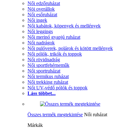
Női edzőruházat
Nöi overállok
Női esőruházat
Női ingek
Női kabátok, köpenyek és mellények
Női leggings
Női merinó gyapjú ruházat
Női nadrágok
Női pulóverek, polárok és kötött mellények
Női pólók, trikók és toppok
Női rövidnadrág
Női sportfehérneműk
Női sportruházat
Női termikus ruházat
Női trekking ruházat
Női UV-védő pólók és toppok
Láss többet...
Összes termék megtekintése
Női ruházat
Márkák