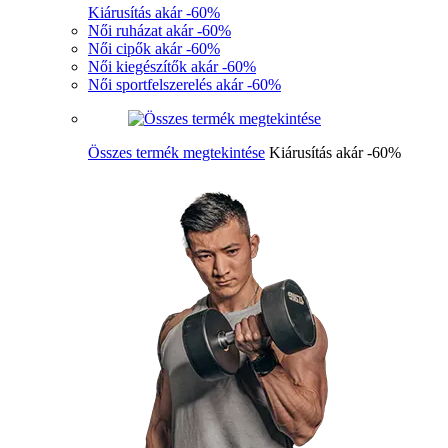
Kiárusítás akár -60%
Női ruházat akár -60%
Női cipők akár -60%
Női kiegészítők akár -60%
Női sportfelszerelés akár -60%
Összes termék megtekintése
Kiárusítás akár -60%