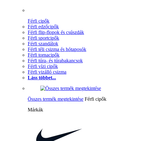
Férfi cipők
Férfi edzőcipők
Férfi flip-flopok és csúszdák
Férfi sportcipők
Férfi szandálok
Férfi téli csizma és hótaposók
Férfi tornacipők
Férfi túra- és túrabakancsok
Férfi vízi cipők
Férfi vizálló csizma
Láss többet...
Összes termék megtekintése
Férfi cipők
Márkák