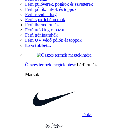
Férfi pulóverek, polárok és szvetterek
Férfi pólók, trikók és toppok
Férfi rövidnadrág
Férfi sportfehérneműk
Férfi thermo ruházat
Férfi trekking ruházat
Férfi tréningruhák
Férfi UV-védő pólók és toppok
Láss többet...
Összes termék megtekintése
Férfi ruházat
Márkák
Nike