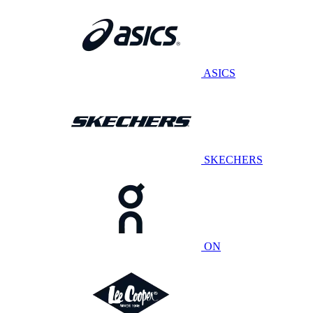
ASICS
SKECHERS
ON