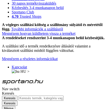
30 napos termékvisszaküldés
Kézbesítés 3-4 munkanapon belül
Sportano Club
4.70
Trusted Shops
A végleges szállítási költség a szállítmány súlyától és méretétől
függ.
További információk a szállításról
Megnézem hogyan küldhetem vissza a terméket
A rendeléseket rendszerint 3-4 munkanapon belül kézbesítjük.
A szállítási idő a termék rendelkezésre állásától valamint a
kiválasztott szállítási módtól függően változhat.
Megnézem a részletes információkat
Kapcsolat
HU
>
Nav switch
Keresés
Keresés
Keresés
Mégse