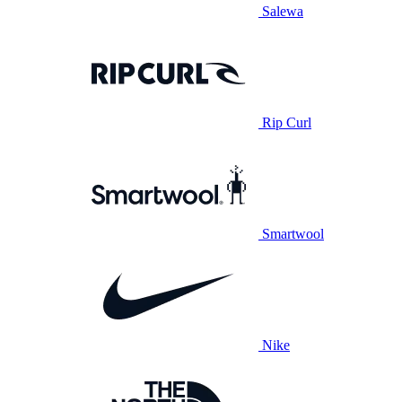
Salewa
Rip Curl
Smartwool
Nike