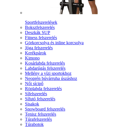
Sportfelszerelések
Bokszfelszerelés
Deszkák SUP
Fitness felszerelés
Görkorcsolya és inline korcsolya
Jóga felszerelés
Kerékpárok
Kimono
Kosárlabda felszerelés
Labdarúgás felszerelés
Mellény a vízi sportokhoz
Neoprén búvárruha úszáshoz
Női sícipő
Röplabda felszerelés
Sífelszerelés
Sífutó felszerelés
Sisakok
Snowboard felszerelés
Tenisz felszerelés
Túrafelszerelés
Túrabotok