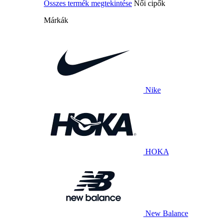
Összes termék megtekintése
Női cipők
Márkák
Nike
HOKA
New Balance