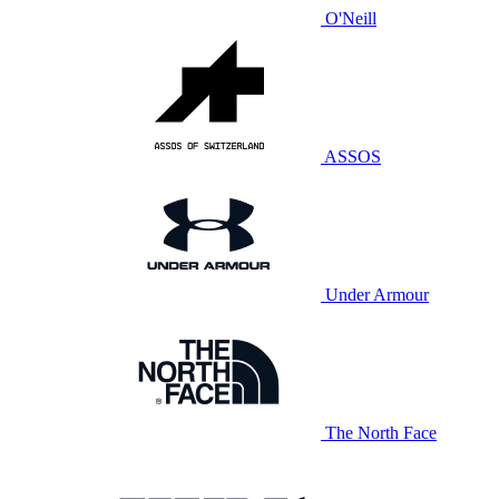
O'Neill
ASSOS
Under Armour
The North Face