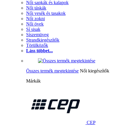
Női sapkák és kalapok
Női táskák
Női vesék és tasakok
Női zokni
Női övek
Sí sisak
Síszemüveg
Strandkiegészítők
Törülközők
Láss többet...
Összes termék megtekintése
Női kiegészítők
Márkák
CEP