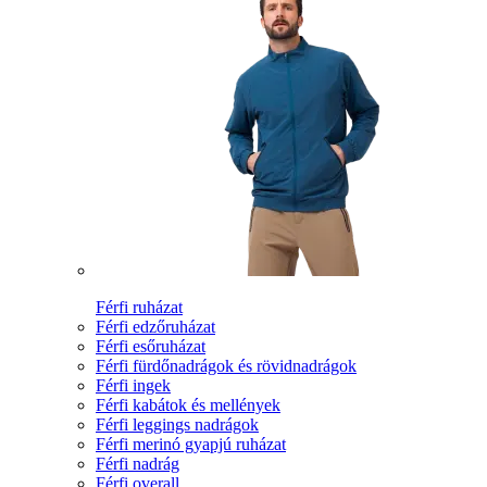
Férfi ruházat
Férfi edzőruházat
Férfi esőruházat
Férfi fürdőnadrágok és rövidnadrágok
Férfi ingek
Férfi kabátok és mellények
Férfi leggings nadrágok
Férfi merinó gyapjú ruházat
Férfi nadrág
Férfi overall