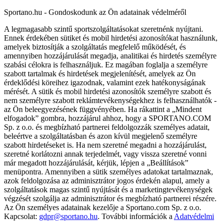
Sportano.hu - Gondoskodunk az Ön adatainak védelméről
A legmagasabb szintű sportszolgáltatásokat szeretnénk nyújtani.
Ennek érdekében sütiket és mobil hirdetési azonosítókat használunk,
amelyek biztosítják a szolgáltatás megfelelő működését, és
amennyiben hozzájárulását megadja, analitikai és hirdetés személyre
szabási célokra is felhasználjuk. Ez magában foglalja a személyre
szabott tartalmak és hirdetések megjelenítését, amelyek az Ön
érdeklődési köreihez igazodnak, valamint ezek hatékonyságának
mérését. A sütik és mobil hirdetési azonosítók személyre szabott és
nem személyre szabott reklámtevékenységekhez is felhasználhatók -
az Ön beleegyezésének függvényében. Ha rákattint a „Mindent
elfogadok” gombra, hozzájárul ahhoz, hogy a SPORTANO.COM
Sp. z o.o. és megbízható partnerei feldolgozzák személyes adatait,
beleértve a szolgáltatásban és azon kívül megjelenő személyre
szabott hirdetéseket is. Ha nem szeretné megadni a hozzájárulást,
szeretné korlátozni annak terjedelmét, vagy vissza szeretné vonni
már megadott hozzájárulását, kérjük, lépjen a „Beállítások”
menüpontra. Amennyiben a sütik személyes adatokat tartalmaznak,
azok feldolgozása az adminisztrátor jogos érdekén alapul, amely a
szolgáltatások magas szintű nyújtását és a marketingtevékenységek
végzését szolgálja az adminisztrátor és megbízható partnerei részére.
Az Ön személyes adatainak kezelője a Sportano.com Sp. z o.o.
Kapcsolat:
gdpr@sportano.hu
. További információk a
Adatvédelmi