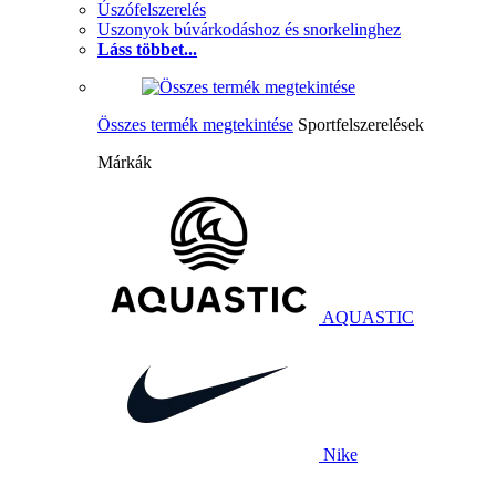
Úszófelszerelés
Uszonyok búvárkodáshoz és snorkelinghez
Láss többet...
Összes termék megtekintése
Sportfelszerelések
Márkák
AQUASTIC
Nike