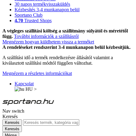
30 napos termékvisszaküldés
Kézbesítés 3-4 munkanapon belül
Sportano Club
4.70
Trusted Shops
A végleges szállítási költség a szállítmány súlyától és méretétől
függ.
További információk a szállításról
Megnézem hogyan küldhetem vissza a terméket
A rendeléseket rendszerint 3-4 munkanapon belül kézbesítjük.
A szállítási idő a termék rendelkezésre állásától valamint a
kiválasztott szállítási módtól függően változhat.
Megnézem a részletes információkat
Kapcsolat
HU
>
Nav switch
Keresés
Keresés
Keresés
Mégse