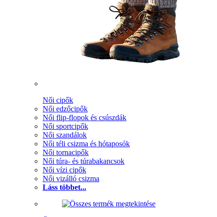
Női cipők
Női edzőcipők
Női flip-flopok és csúszdák
Női sportcipők
Női szandálok
Női téli csizma és hótaposók
Női tornacipők
Női túra- és túrabakancsok
Női vízi cipők
Női vizálló csizma
Láss többet...