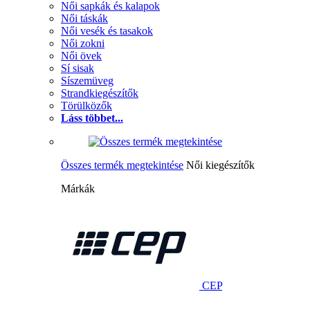
Női sapkák és kalapok
Női táskák
Női vesék és tasakok
Női zokni
Női övek
Sí sisak
Síszemüveg
Strandkiegészítők
Törülközők
Láss többet...
Összes termék megtekintése
Női kiegészítők
Márkák
CEP