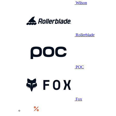
Wilson
Rollerblade
POC
Fox