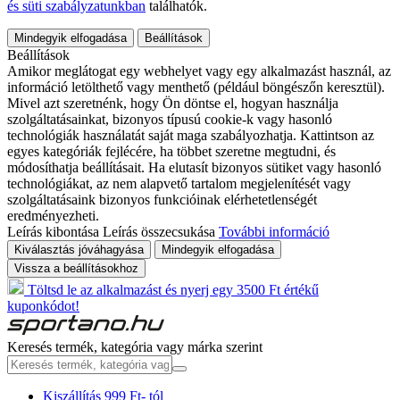
és süti szabályzatunkban
találhatók.
Mindegyik elfogadása
Beállítások
Beállítások
Amikor meglátogat egy webhelyet vagy egy alkalmazást használ, az
információ letölthető vagy menthető (például böngészőn keresztül).
Mivel azt szeretnénk, hogy Ön döntse el, hogyan használja
szolgáltatásainkat, bizonyos típusú cookie-k vagy hasonló
technológiák használatát saját maga szabályozhatja. Kattintson az
egyes kategóriák fejlécére, ha többet szeretne megtudni, és
módosíthatja beállításait. Ha elutasít bizonyos sütiket vagy hasonló
technológiákat, az nem alapvető tartalom megjelenítését vagy
szolgáltatásaink bizonyos funkcióinak elérhetetlenségét
eredményezheti.
Leírás kibontása
Leírás összecsukása
További információ
Kiválasztás jóváhagyása
Mindegyik elfogadása
Vissza a beállításokhoz
Töltsd le az alkalmazást és nyerj egy 3500 Ft értékű
kuponkódot!
Keresés termék, kategória vagy márka szerint
Kiszállítás 999 Ft- tól