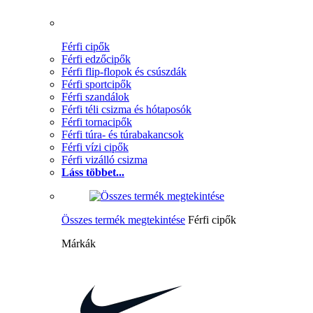
Férfi cipők
Férfi edzőcipők
Férfi flip-flopok és csúszdák
Férfi sportcipők
Férfi szandálok
Férfi téli csizma és hótaposók
Férfi tornacipők
Férfi túra- és túrabakancsok
Férfi vízi cipők
Férfi vizálló csizma
Láss többet...
Összes termék megtekintése
Férfi cipők
Márkák