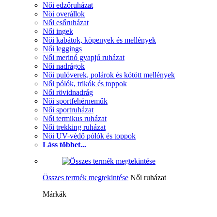
Női edzőruházat
Nöi overállok
Női esőruházat
Női ingek
Női kabátok, köpenyek és mellények
Női leggings
Női merinó gyapjú ruházat
Női nadrágok
Női pulóverek, polárok és kötött mellények
Női pólók, trikók és toppok
Női rövidnadrág
Női sportfehérneműk
Női sportruházat
Női termikus ruházat
Női trekking ruházat
Női UV-védő pólók és toppok
Láss többet...
Összes termék megtekintése
Női ruházat
Márkák