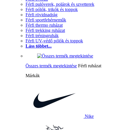
Férfi pulóverek, polárok és szvetterek
Férfi pólók, trikók és toppok
Férfi rövidnadrág
Férfi sportfehérneműk
Férfi thermo ruházat
Férfi trekking ruházat
Férfi tréningruhák
Férfi UV-védő pólók és toppok
Láss többet...
Összes termék megtekintése
Férfi ruházat
Márkák
Nike