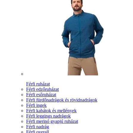
Férfi ruházat
Férfi edzőruházat
Férfi esőruházat
Férfi fürdőnadrágok és rövidnadrágok
Férfi ingek
Férfi kabátok és mellények
Férfi leggings nadrágok
Férfi merinó gyapjú ruházat
Férfi nadrág
Férfi overall