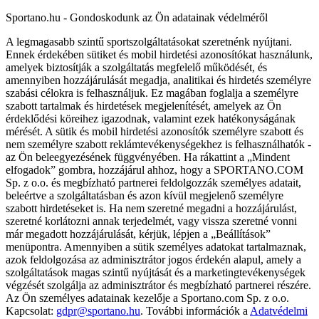
Sportano.hu - Gondoskodunk az Ön adatainak védelméről
A legmagasabb szintű sportszolgáltatásokat szeretnénk nyújtani.
Ennek érdekében sütiket és mobil hirdetési azonosítókat használunk,
amelyek biztosítják a szolgáltatás megfelelő működését, és
amennyiben hozzájárulását megadja, analitikai és hirdetés személyre
szabási célokra is felhasználjuk. Ez magában foglalja a személyre
szabott tartalmak és hirdetések megjelenítését, amelyek az Ön
érdeklődési köreihez igazodnak, valamint ezek hatékonyságának
mérését. A sütik és mobil hirdetési azonosítók személyre szabott és
nem személyre szabott reklámtevékenységekhez is felhasználhatók -
az Ön beleegyezésének függvényében. Ha rákattint a „Mindent
elfogadok” gombra, hozzájárul ahhoz, hogy a SPORTANO.COM
Sp. z o.o. és megbízható partnerei feldolgozzák személyes adatait,
beleértve a szolgáltatásban és azon kívül megjelenő személyre
szabott hirdetéseket is. Ha nem szeretné megadni a hozzájárulást,
szeretné korlátozni annak terjedelmét, vagy vissza szeretné vonni
már megadott hozzájárulását, kérjük, lépjen a „Beállítások”
menüpontra. Amennyiben a sütik személyes adatokat tartalmaznak,
azok feldolgozása az adminisztrátor jogos érdekén alapul, amely a
szolgáltatások magas szintű nyújtását és a marketingtevékenységek
végzését szolgálja az adminisztrátor és megbízható partnerei részére.
Az Ön személyes adatainak kezelője a Sportano.com Sp. z o.o.
Kapcsolat:
gdpr@sportano.hu
. További információk a
Adatvédelmi