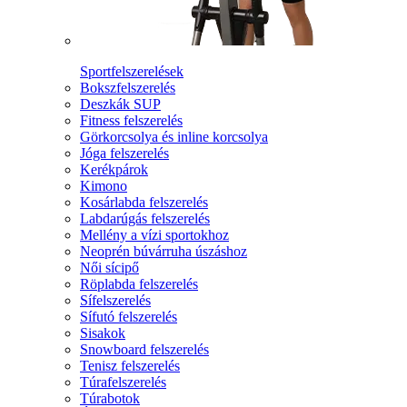
Sportfelszerelések
Bokszfelszerelés
Deszkák SUP
Fitness felszerelés
Görkorcsolya és inline korcsolya
Jóga felszerelés
Kerékpárok
Kimono
Kosárlabda felszerelés
Labdarúgás felszerelés
Mellény a vízi sportokhoz
Neoprén búvárruha úszáshoz
Női sícipő
Röplabda felszerelés
Sífelszerelés
Sífutó felszerelés
Sisakok
Snowboard felszerelés
Tenisz felszerelés
Túrafelszerelés
Túrabotok