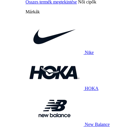
Összes termék megtekintése
Női cipők
Márkák
Nike
HOKA
New Balance