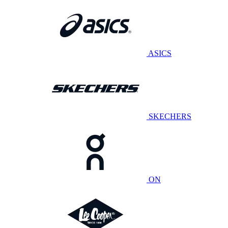
ASICS
SKECHERS
ON