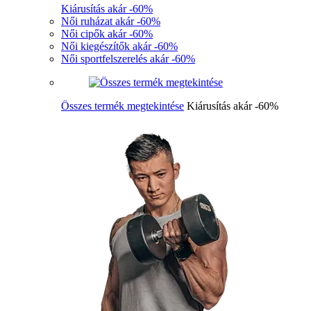
Kiárusítás akár -60%
Női ruházat akár -60%
Női cipők akár -60%
Női kiegészítők akár -60%
Női sportfelszerelés akár -60%
Összes termék megtekintése
Kiárusítás akár -60%