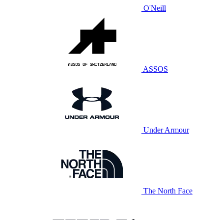
O'Neill
ASSOS
Under Armour
The North Face