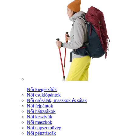
Női kiegészítők
Női csuklópántok
Női csősálak, maszkok és sálak
Női fejpántok
Női hátizsákok
Női kesztyűk
Női maszkok
Női napszemüveg
Női pénztárcák