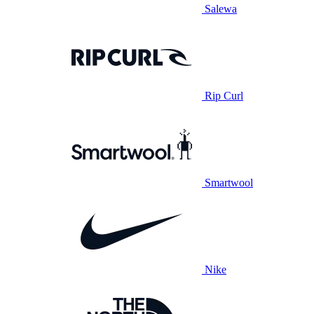
Salewa
Rip Curl
Smartwool
Nike