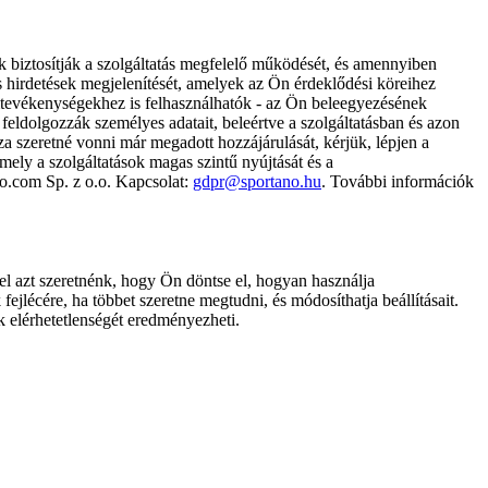
k biztosítják a szolgáltatás megfelelő működését, és amennyiben
és hirdetések megjelenítését, amelyek az Ön érdeklődési köreihez
ámtevékenységekhez is felhasználhatók - az Ön beleegyezésének
dolgozzák személyes adatait, beleértve a szolgáltatásban és azon
za szeretné vonni már megadott hozzájárulását, kérjük, lépjen a
ely a szolgáltatások magas szintű nyújtását és a
no.com Sp. z o.o. Kapcsolat:
gdpr@sportano.hu
. További információk
l azt szeretnénk, hogy Ön döntse el, hogyan használja
ejlécére, ha többet szeretne megtudni, és módosíthatja beállításait.
k elérhetetlenségét eredményezheti.