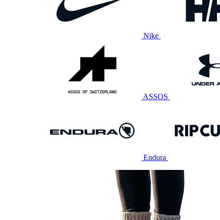
Nike
ASSOS
Endura