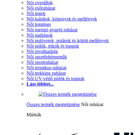
Nöi overállok
Női esőruházat
Női ingek
Női kabátok, köpenyek és mellények
Női leggings
Női merinó gyapjú ruházat
Női nadrágok
Női pulóverek, polárok és kötött mellények
Női pólók, trikók és toppok
Női rövidnadrág
Női sportfehérneműk
Női sportruházat
Női termikus ruházat
Női trekking ruházat
Női UV-védő pólók és toppok
Láss többet...
Összes termék megtekintése
Női ruházat
Márkák