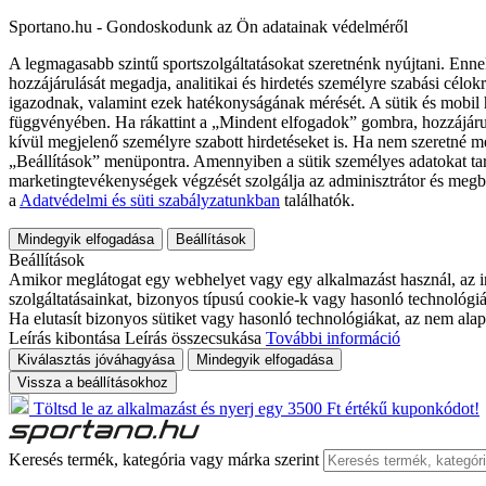
Sportano.hu - Gondoskodunk az Ön adatainak védelméről
A legmagasabb szintű sportszolgáltatásokat szeretnénk nyújtani. Enne
hozzájárulását megadja, analitikai és hirdetés személyre szabási célok
igazodnak, valamint ezek hatékonyságának mérését. A sütik és mobil 
függvényében. Ha rákattint a „Mindent elfogadok” gombra, hozzájáru
kívül megjelenő személyre szabott hirdetéseket is. Ha nem szeretné me
„Beállítások” menüpontra. Amennyiben a sütik személyes adatokat tart
marketingtevékenységek végzését szolgálja az adminisztrátor és megb
a
Adatvédelmi és süti szabályzatunkban
találhatók.
Mindegyik elfogadása
Beállítások
Beállítások
Amikor meglátogat egy webhelyet vagy egy alkalmazást használ, az in
szolgáltatásainkat, bizonyos típusú cookie-k vagy hasonló technológiák
Ha elutasít bizonyos sütiket vagy hasonló technológiákat, az nem alap
Leírás kibontása
Leírás összecsukása
További információ
Kiválasztás jóváhagyása
Mindegyik elfogadása
Vissza a beállításokhoz
Töltsd le az alkalmazást és nyerj egy 3500 Ft értékű kuponkódot!
Keresés termék, kategória vagy márka szerint