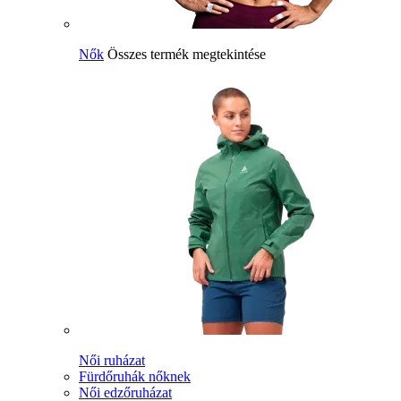
Nők
Összes termék megtekintése
Női ruházat
Fürdőruhák nőknek
Női edzőruházat