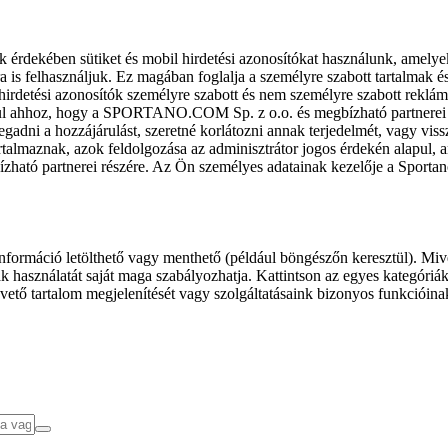
k érdekében sütiket és mobil hirdetési azonosítókat használunk, amelye
ra is felhasználjuk. Ez magában foglalja a személyre szabott tartalmak 
hirdetési azonosítók személyre szabott és nem személyre szabott rekl
l ahhoz, hogy a SPORTANO.COM Sp. z o.o. és megbízható partnerei fel
gadni a hozzájárulást, szeretné korlátozni annak terjedelmét, vagy viss
almaznak, azok feldolgozása az adminisztrátor jogos érdekén alapul, am
ízható partnerei részére. Az Ön személyes adatainak kezelője a Sporta
formáció letölthető vagy menthető (például böngészőn keresztül). Mive
 használatát saját maga szabályozhatja. Kattintson az egyes kategóriák f
vető tartalom megjelenítését vagy szolgáltatásaink bizonyos funkcióina