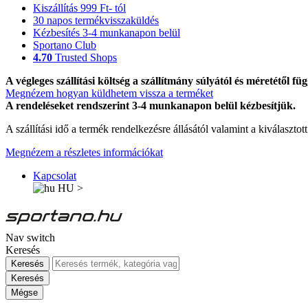
Kiszállítás 999 Ft- tól
30 napos termékvisszaküldés
Kézbesítés 3-4 munkanapon belül
Sportano Club
4.70
Trusted Shops
A végleges szállítási költség a szállítmány súlyától és méretétől füg
Megnézem hogyan küldhetem vissza a terméket
A rendeléseket rendszerint 3-4 munkanapon belül kézbesítjük.
A szállítási idő a termék rendelkezésre állásától valamint a kiválasztot
Megnézem a részletes információkat
Kapcsolat
HU
>
Nav switch
Keresés
Keresés
Keresés
Mégse