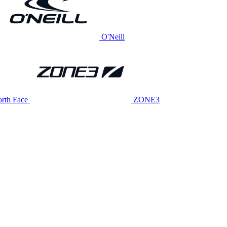
O'Neill
rth Face
ZONE3