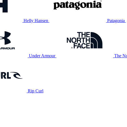
Helly Hansen
Patagonia
Under Armour
The No
Rip Curl