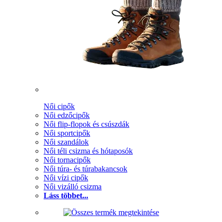
Női cipők
Női edzőcipők
Női flip-flopok és csúszdák
Női sportcipők
Női szandálok
Női téli csizma és hótaposók
Női tornacipők
Női túra- és túrabakancsok
Női vízi cipők
Női vizálló csizma
Láss többet...