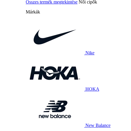
Összes termék megtekintése
Női cipők
Márkák
Nike
HOKA
New Balance