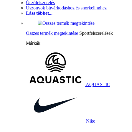
Úszófelszerelés
Uszonyok búvárkodáshoz és snorkelinghez
Láss többet...
Összes termék megtekintése
Sportfelszerelések
Márkák
AQUASTIC
Nike