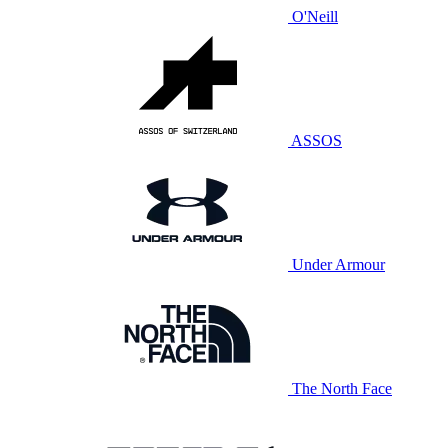
O'Neill
ASSOS
Under Armour
The North Face