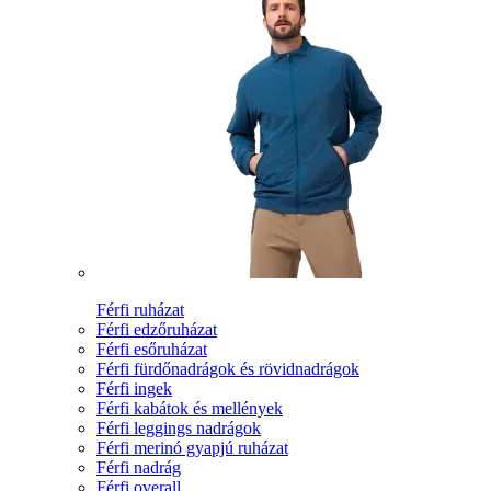
Férfi ruházat
Férfi edzőruházat
Férfi esőruházat
Férfi fürdőnadrágok és rövidnadrágok
Férfi ingek
Férfi kabátok és mellények
Férfi leggings nadrágok
Férfi merinó gyapjú ruházat
Férfi nadrág
Férfi overall