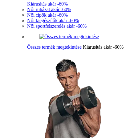
Kiárusítás akár -60%
Női ruházat akár -60%
Női cipők akár -60%
Női kiegészítők akár -60%
Női sportfelszerelés akár -60%
Összes termék megtekintése
Kiárusítás akár -60%