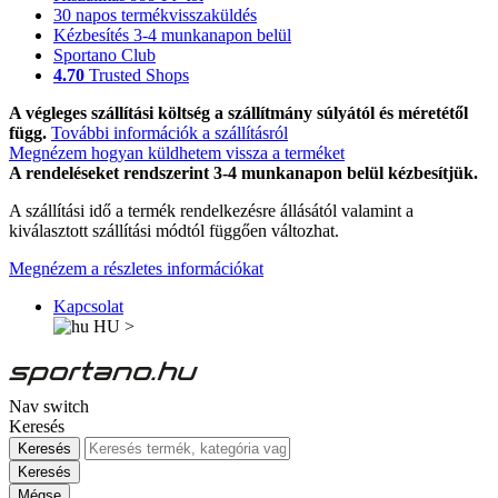
30 napos termékvisszaküldés
Kézbesítés 3-4 munkanapon belül
Sportano Club
4.70
Trusted Shops
A végleges szállítási költség a szállítmány súlyától és méretétől
függ.
További információk a szállításról
Megnézem hogyan küldhetem vissza a terméket
A rendeléseket rendszerint 3-4 munkanapon belül kézbesítjük.
A szállítási idő a termék rendelkezésre állásától valamint a
kiválasztott szállítási módtól függően változhat.
Megnézem a részletes információkat
Kapcsolat
HU
>
Nav switch
Keresés
Keresés
Keresés
Mégse