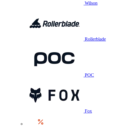
Wilson
Rollerblade
POC
Fox