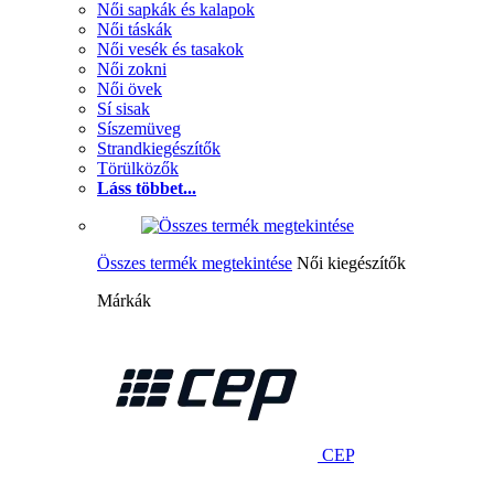
Női sapkák és kalapok
Női táskák
Női vesék és tasakok
Női zokni
Női övek
Sí sisak
Síszemüveg
Strandkiegészítők
Törülközők
Láss többet...
Összes termék megtekintése
Női kiegészítők
Márkák
CEP