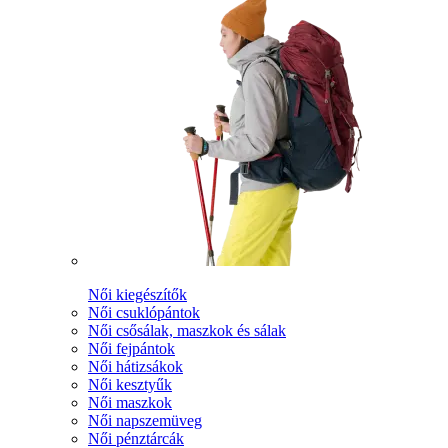
Női kiegészítők
Női csuklópántok
Női csősálak, maszkok és sálak
Női fejpántok
Női hátizsákok
Női kesztyűk
Női maszkok
Női napszemüveg
Női pénztárcák