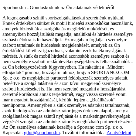
Sportano.hu - Gondoskodunk az Ön adatainak védelméről
A legmagasabb szintű sportszolgáltatásokat szeretnénk nyújtani.
Ennek érdekében sütiket és mobil hirdetési azonosítókat használunk,
amelyek biztosítják a szolgáltatás megfelelő működését, és
amennyiben hozzájárulását megadja, analitikai és hirdetés személyre
szabási célokra is felhasználjuk. Ez magában foglalja a személyre
szabott tartalmak és hirdetések megjelenítését, amelyek az Ön
érdeklődési köreihez igazodnak, valamint ezek hatékonyságának
mérését. A sütik és mobil hirdetési azonosítók személyre szabott és
nem személyre szabott reklámtevékenységekhez is felhasználhatók -
az Ön beleegyezésének függvényében. Ha rákattint a „Mindent
elfogadok” gombra, hozzájárul ahhoz, hogy a SPORTANO.COM
Sp. z o.o. és megbízható partnerei feldolgozzák személyes adatait,
beleértve a szolgáltatásban és azon kívül megjelenő személyre
szabott hirdetéseket is. Ha nem szeretné megadni a hozzájárulást,
szeretné korlátozni annak terjedelmét, vagy vissza szeretné vonni
már megadott hozzájárulását, kérjük, lépjen a „Beállítások”
menüpontra. Amennyiben a sütik személyes adatokat tartalmaznak,
azok feldolgozása az adminisztrátor jogos érdekén alapul, amely a
szolgáltatások magas szintű nyújtását és a marketingtevékenységek
végzését szolgálja az adminisztrátor és megbízható partnerei részére.
Az Ön személyes adatainak kezelője a Sportano.com Sp. z o.o.
Kapcsolat:
gdpr@sportano.hu
. További információk a
Adatvédelmi