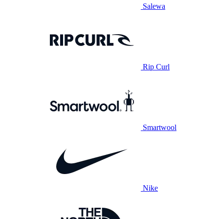
Salewa
Rip Curl
Smartwool
Nike