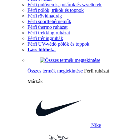
Férfi pulóverek, polárok és szvetterek
Férfi pólók, trikók és toppok
Férfi rövidnadrág
Férfi sportfehérneműk
Férfi thermo ruházat
Férfi trekking ruházat
Férfi tréningruhák
Férfi UV-védő pólók és toppok
Láss többet...
Összes termék megtekintése
Férfi ruházat
Márkák
Nike