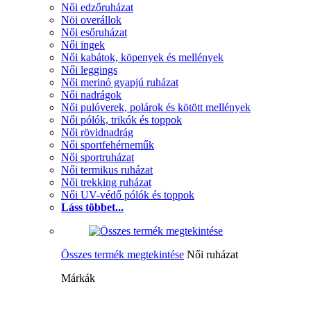
Női edzőruházat
Nöi overállok
Női esőruházat
Női ingek
Női kabátok, köpenyek és mellények
Női leggings
Női merinó gyapjú ruházat
Női nadrágok
Női pulóverek, polárok és kötött mellények
Női pólók, trikók és toppok
Női rövidnadrág
Női sportfehérneműk
Női sportruházat
Női termikus ruházat
Női trekking ruházat
Női UV-védő pólók és toppok
Láss többet...
Összes termék megtekintése
Női ruházat
Márkák