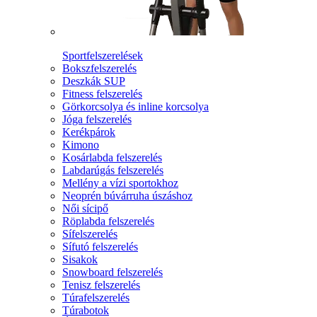
Sportfelszerelések
Bokszfelszerelés
Deszkák SUP
Fitness felszerelés
Görkorcsolya és inline korcsolya
Jóga felszerelés
Kerékpárok
Kimono
Kosárlabda felszerelés
Labdarúgás felszerelés
Mellény a vízi sportokhoz
Neoprén búvárruha úszáshoz
Női sícipő
Röplabda felszerelés
Sífelszerelés
Sífutó felszerelés
Sisakok
Snowboard felszerelés
Tenisz felszerelés
Túrafelszerelés
Túrabotok