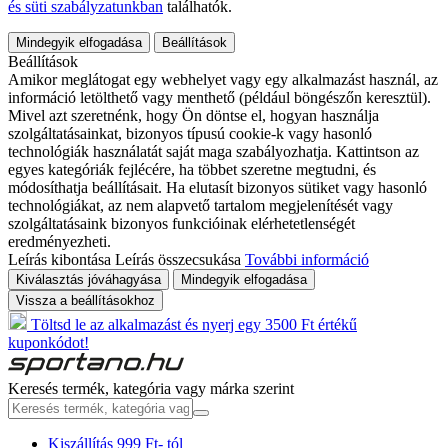
és süti szabályzatunkban
találhatók.
Mindegyik elfogadása
Beállítások
Beállítások
Amikor meglátogat egy webhelyet vagy egy alkalmazást használ, az
információ letölthető vagy menthető (például böngészőn keresztül).
Mivel azt szeretnénk, hogy Ön döntse el, hogyan használja
szolgáltatásainkat, bizonyos típusú cookie-k vagy hasonló
technológiák használatát saját maga szabályozhatja. Kattintson az
egyes kategóriák fejlécére, ha többet szeretne megtudni, és
módosíthatja beállításait. Ha elutasít bizonyos sütiket vagy hasonló
technológiákat, az nem alapvető tartalom megjelenítését vagy
szolgáltatásaink bizonyos funkcióinak elérhetetlenségét
eredményezheti.
Leírás kibontása
Leírás összecsukása
További információ
Kiválasztás jóváhagyása
Mindegyik elfogadása
Vissza a beállításokhoz
Töltsd le az alkalmazást és nyerj egy 3500 Ft értékű
kuponkódot!
Keresés termék, kategória vagy márka szerint
Kiszállítás 999 Ft- tól