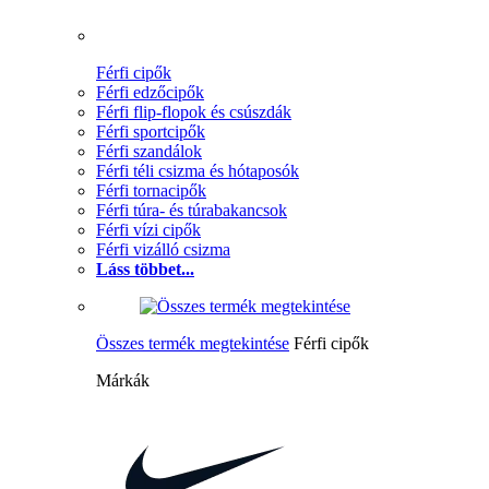
Férfi cipők
Férfi edzőcipők
Férfi flip-flopok és csúszdák
Férfi sportcipők
Férfi szandálok
Férfi téli csizma és hótaposók
Férfi tornacipők
Férfi túra- és túrabakancsok
Férfi vízi cipők
Férfi vizálló csizma
Láss többet...
Összes termék megtekintése
Férfi cipők
Márkák