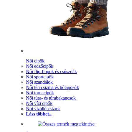
Női cipők
Női edzőcipők
Női flip-flopok és csúszdák
Női sportcipők
Női szandálok
Női téli csizma és hótaposók
Női tornacipők
Női túra- és túrabakancsok
Női vízi cipők
Női vizálló csizma
Láss többet...