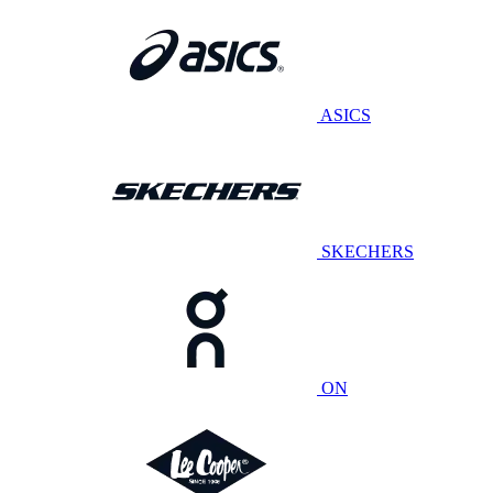
ASICS
SKECHERS
ON