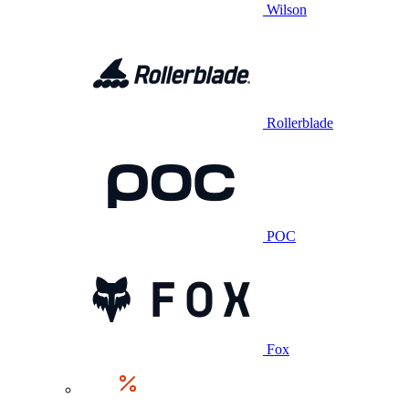
Wilson
Rollerblade
POC
Fox