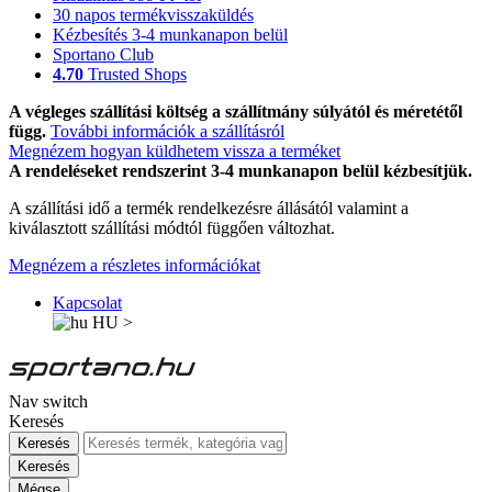
30 napos termékvisszaküldés
Kézbesítés 3-4 munkanapon belül
Sportano Club
4.70
Trusted Shops
A végleges szállítási költség a szállítmány súlyától és méretétől
függ.
További információk a szállításról
Megnézem hogyan küldhetem vissza a terméket
A rendeléseket rendszerint 3-4 munkanapon belül kézbesítjük.
A szállítási idő a termék rendelkezésre állásától valamint a
kiválasztott szállítási módtól függően változhat.
Megnézem a részletes információkat
Kapcsolat
HU
>
Nav switch
Keresés
Keresés
Keresés
Mégse