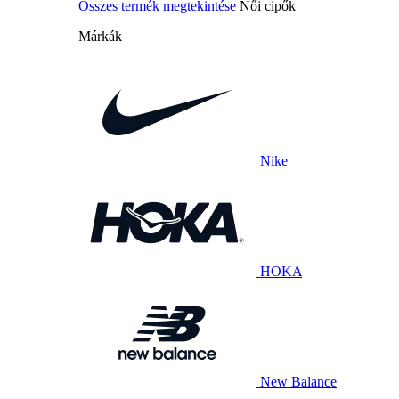
Összes termék megtekintése
Női cipők
Márkák
Nike
HOKA
New Balance