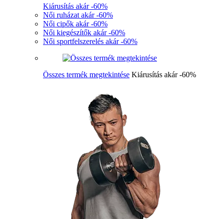
Kiárusítás akár -60%
Női ruházat akár -60%
Női cipők akár -60%
Női kiegészítők akár -60%
Női sportfelszerelés akár -60%
Összes termék megtekintése
Kiárusítás akár -60%