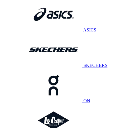
ASICS
SKECHERS
ON