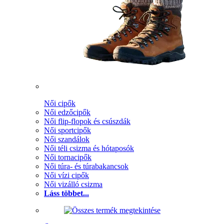
Női cipők
Női edzőcipők
Női flip-flopok és csúszdák
Női sportcipők
Női szandálok
Női téli csizma és hótaposók
Női tornacipők
Női túra- és túrabakancsok
Női vízi cipők
Női vizálló csizma
Láss többet...