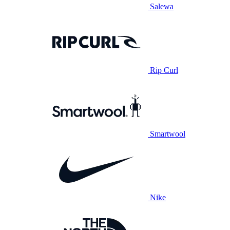
Salewa
Rip Curl
Smartwool
Nike