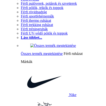
Férfi pulóverek, polárok és szvetterek
Férfi pólók, trikók és toppok
Férfi rövidnadrág
Férfi sportfehérneműk
Férfi thermo ruházat
Férfi trekking ruházat
Férfi tréningruhák
Férfi UV-védő pólók és toppok
Láss többet...
Összes termék megtekintése
Férfi ruházat
Márkák
Nike