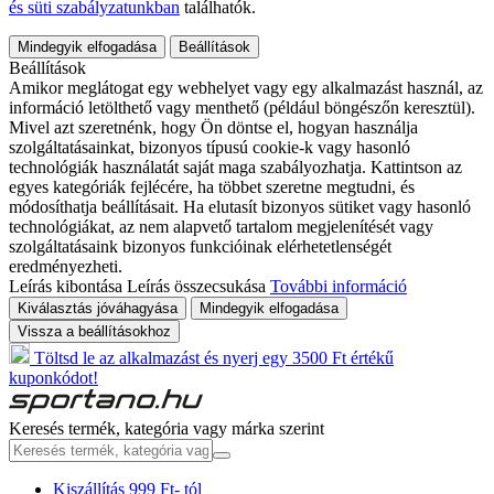
és süti szabályzatunkban
találhatók.
Mindegyik elfogadása
Beállítások
Beállítások
Amikor meglátogat egy webhelyet vagy egy alkalmazást használ, az
információ letölthető vagy menthető (például böngészőn keresztül).
Mivel azt szeretnénk, hogy Ön döntse el, hogyan használja
szolgáltatásainkat, bizonyos típusú cookie-k vagy hasonló
technológiák használatát saját maga szabályozhatja. Kattintson az
egyes kategóriák fejlécére, ha többet szeretne megtudni, és
módosíthatja beállításait. Ha elutasít bizonyos sütiket vagy hasonló
technológiákat, az nem alapvető tartalom megjelenítését vagy
szolgáltatásaink bizonyos funkcióinak elérhetetlenségét
eredményezheti.
Leírás kibontása
Leírás összecsukása
További információ
Kiválasztás jóváhagyása
Mindegyik elfogadása
Vissza a beállításokhoz
Töltsd le az alkalmazást és nyerj egy 3500 Ft értékű
kuponkódot!
Keresés termék, kategória vagy márka szerint
Kiszállítás 999 Ft- tól