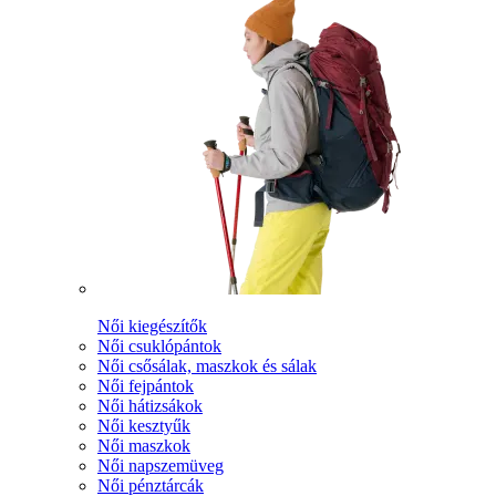
Női kiegészítők
Női csuklópántok
Női csősálak, maszkok és sálak
Női fejpántok
Női hátizsákok
Női kesztyűk
Női maszkok
Női napszemüveg
Női pénztárcák