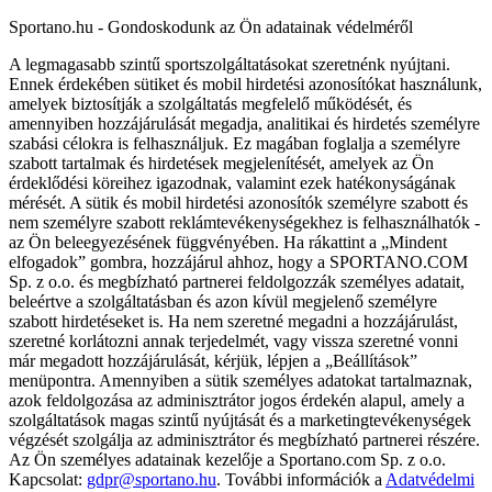
Sportano.hu - Gondoskodunk az Ön adatainak védelméről
A legmagasabb szintű sportszolgáltatásokat szeretnénk nyújtani.
Ennek érdekében sütiket és mobil hirdetési azonosítókat használunk,
amelyek biztosítják a szolgáltatás megfelelő működését, és
amennyiben hozzájárulását megadja, analitikai és hirdetés személyre
szabási célokra is felhasználjuk. Ez magában foglalja a személyre
szabott tartalmak és hirdetések megjelenítését, amelyek az Ön
érdeklődési köreihez igazodnak, valamint ezek hatékonyságának
mérését. A sütik és mobil hirdetési azonosítók személyre szabott és
nem személyre szabott reklámtevékenységekhez is felhasználhatók -
az Ön beleegyezésének függvényében. Ha rákattint a „Mindent
elfogadok” gombra, hozzájárul ahhoz, hogy a SPORTANO.COM
Sp. z o.o. és megbízható partnerei feldolgozzák személyes adatait,
beleértve a szolgáltatásban és azon kívül megjelenő személyre
szabott hirdetéseket is. Ha nem szeretné megadni a hozzájárulást,
szeretné korlátozni annak terjedelmét, vagy vissza szeretné vonni
már megadott hozzájárulását, kérjük, lépjen a „Beállítások”
menüpontra. Amennyiben a sütik személyes adatokat tartalmaznak,
azok feldolgozása az adminisztrátor jogos érdekén alapul, amely a
szolgáltatások magas szintű nyújtását és a marketingtevékenységek
végzését szolgálja az adminisztrátor és megbízható partnerei részére.
Az Ön személyes adatainak kezelője a Sportano.com Sp. z o.o.
Kapcsolat:
gdpr@sportano.hu
. További információk a
Adatvédelmi