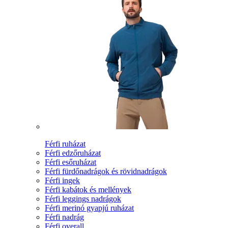
Férfi ruházat
Férfi edzőruházat
Férfi esőruházat
Férfi fürdőnadrágok és rövidnadrágok
Férfi ingek
Férfi kabátok és mellények
Férfi leggings nadrágok
Férfi merinó gyapjú ruházat
Férfi nadrág
Férfi overall