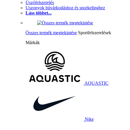
Úszófelszerelés
Uszonyok búvárkodáshoz és snorkelinghez
Láss többet...
Összes termék megtekintése
Sportfelszerelések
Márkák
AQUASTIC
Nike