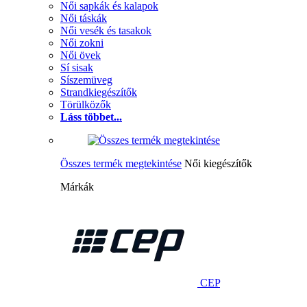
Női sapkák és kalapok
Női táskák
Női vesék és tasakok
Női zokni
Női övek
Sí sisak
Síszemüveg
Strandkiegészítők
Törülközők
Láss többet...
Összes termék megtekintése
Női kiegészítők
Márkák
CEP