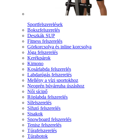
Sportfelszerelések
Bokszfelszerelés
Deszkák SUP
Fitness felszerelés
Görkorcsolya és inline korcsolya
Jóga felszerelés
Kerékpárok
Kimono
Kosárlabda felszerelés
Labdarúgás felszerelés
Mellény a vízi sportokhoz
Neoprén búvárruha úszáshoz
Női sícipő
Röplabda felszerelés
Sífelszerelés
Sífutó felszerelés
Sisakok
Snowboard felszerelés
Tenisz felszerelés
Túrafelszerelés
Túrabotok