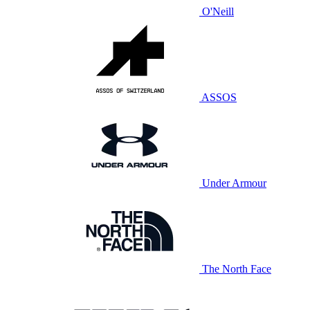
O'Neill
ASSOS
Under Armour
The North Face