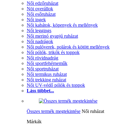
Női edzőruházat
Nöi overállok
Női esőruházat
Női ingek
Női kabátok, köpenyek és mellények
Női leggings
Női merinó gyapjú ruházat
Női nadrágok
Női pulóverek, polárok és kötött mellények
Női pólók, trikók és toppok
Női rövidnadrág
Női sportfehérneműk
Női sportruházat
Női termikus ruházat
Női trekking ruházat
Női UV-védő pólók és toppok
Láss többet...
Összes termék megtekintése
Női ruházat
Márkák