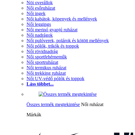
Nöi overállok
Női esőruházat
Női ingek
Női kabátok, köpenyek és mellények
Női leggings
Női merinó gyapjú ruházat
Női nadrágok
Női pulóverek, polárok és kötött mellények
Női pólók, trikók és toppok
Női rövidnadrág
Női sportfehérneműk
Női sportruházat
Női termikus ruházat
Női trekking ruházat
Női UV-védő pólók és toppok
Láss többet...
Összes termék megtekintése
Női ruházat
Márkák