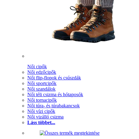
Női cipők
Női edzőcipők
Női flip-flopok és csúszdák
Női sportcipők
Női szandálok
Női téli csizma és hótaposók
Női tornacipők
Női túra- és túrabakancsok
Női vízi cipők
Női vizálló csizma
Láss többet...