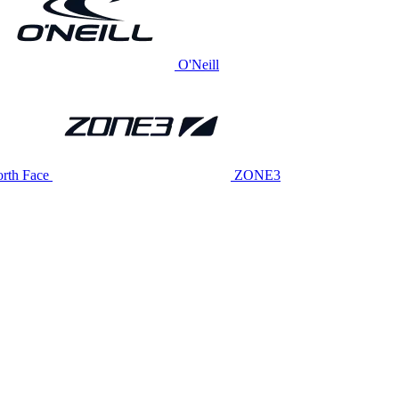
O'Neill
rth Face
ZONE3