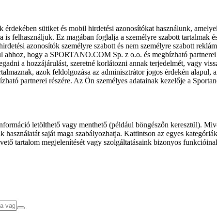
k érdekében sütiket és mobil hirdetési azonosítókat használunk, amelye
ra is felhasználjuk. Ez magában foglalja a személyre szabott tartalmak 
hirdetési azonosítók személyre szabott és nem személyre szabott rekl
l ahhoz, hogy a SPORTANO.COM Sp. z o.o. és megbízható partnerei fel
gadni a hozzájárulást, szeretné korlátozni annak terjedelmét, vagy viss
almaznak, azok feldolgozása az adminisztrátor jogos érdekén alapul, am
ízható partnerei részére. Az Ön személyes adatainak kezelője a Sporta
formáció letölthető vagy menthető (például böngészőn keresztül). Mive
 használatát saját maga szabályozhatja. Kattintson az egyes kategóriák f
vető tartalom megjelenítését vagy szolgáltatásaink bizonyos funkcióina