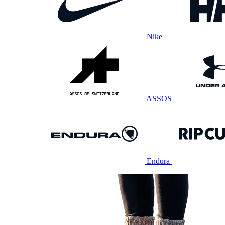
Nike
ASSOS
Endura