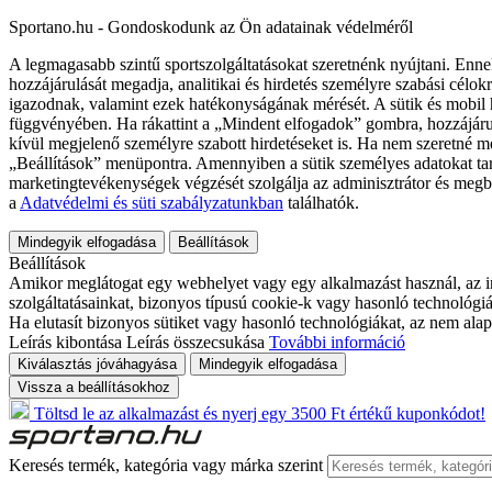
Sportano.hu - Gondoskodunk az Ön adatainak védelméről
A legmagasabb szintű sportszolgáltatásokat szeretnénk nyújtani. Enne
hozzájárulását megadja, analitikai és hirdetés személyre szabási célok
igazodnak, valamint ezek hatékonyságának mérését. A sütik és mobil 
függvényében. Ha rákattint a „Mindent elfogadok” gombra, hozzájáru
kívül megjelenő személyre szabott hirdetéseket is. Ha nem szeretné me
„Beállítások” menüpontra. Amennyiben a sütik személyes adatokat tart
marketingtevékenységek végzését szolgálja az adminisztrátor és megb
a
Adatvédelmi és süti szabályzatunkban
találhatók.
Mindegyik elfogadása
Beállítások
Beállítások
Amikor meglátogat egy webhelyet vagy egy alkalmazást használ, az in
szolgáltatásainkat, bizonyos típusú cookie-k vagy hasonló technológiák
Ha elutasít bizonyos sütiket vagy hasonló technológiákat, az nem alap
Leírás kibontása
Leírás összecsukása
További információ
Kiválasztás jóváhagyása
Mindegyik elfogadása
Vissza a beállításokhoz
Töltsd le az alkalmazást és nyerj egy 3500 Ft értékű kuponkódot!
Keresés termék, kategória vagy márka szerint