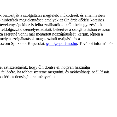
k biztosítják a szolgáltatás megfelelő működését, és amennyiben
és hirdetések megjelenítését, amelyek az Ön érdeklődési köreihez
ámtevékenységekhez is felhasználhatók - az Ön beleegyezésének
dolgozzák személyes adatait, beleértve a szolgáltatásban és azon
za szeretné vonni már megadott hozzájárulását, kérjük, lépjen a
ely a szolgáltatások magas szintű nyújtását és a
no.com Sp. z o.o. Kapcsolat:
gdpr@sportano.hu
. További információk
l azt szeretnénk, hogy Ön döntse el, hogyan használja
ejlécére, ha többet szeretne megtudni, és módosíthatja beállításait.
k elérhetetlenségét eredményezheti.