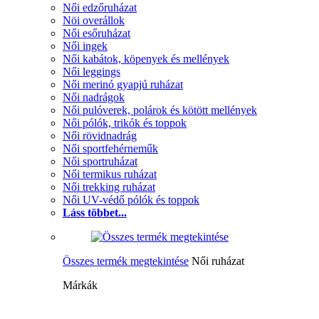
Női edzőruházat
Nöi overállok
Női esőruházat
Női ingek
Női kabátok, köpenyek és mellények
Női leggings
Női merinó gyapjú ruházat
Női nadrágok
Női pulóverek, polárok és kötött mellények
Női pólók, trikók és toppok
Női rövidnadrág
Női sportfehérneműk
Női sportruházat
Női termikus ruházat
Női trekking ruházat
Női UV-védő pólók és toppok
Láss többet...
Összes termék megtekintése
Női ruházat
Márkák