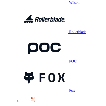
Wilson
Rollerblade
POC
Fox