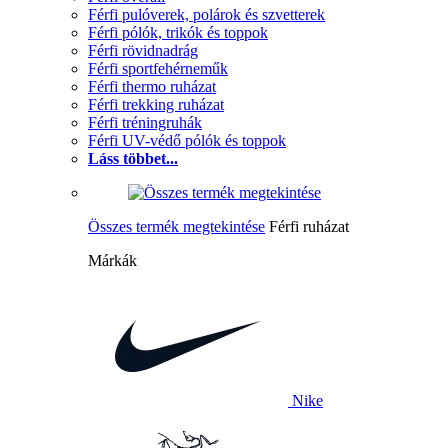
Férfi pulóverek, polárok és szvetterek
Férfi pólók, trikók és toppok
Férfi rövidnadrág
Férfi sportfehérneműk
Férfi thermo ruházat
Férfi trekking ruházat
Férfi tréningruhák
Férfi UV-védő pólók és toppok
Láss többet...
Összes termék megtekintése
Férfi ruházat
Márkák
Nike