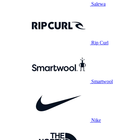
Salewa
Rip Curl
Smartwool
Nike