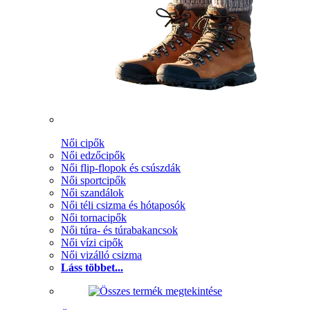
Női cipők
Női edzőcipők
Női flip-flopok és csúszdák
Női sportcipők
Női szandálok
Női téli csizma és hótaposók
Női tornacipők
Női túra- és túrabakancsok
Női vízi cipők
Női vizálló csizma
Láss többet...