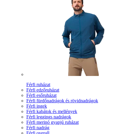
Férfi ruházat
Férfi edzőruházat
Férfi esőruházat
Férfi fürdőnadrágok és rövidnadrágok
Férfi ingek
Férfi kabátok és mellények
Férfi leggings nadrágok
Férfi merinó gyapjú ruházat
Férfi nadrág
Férfi overall