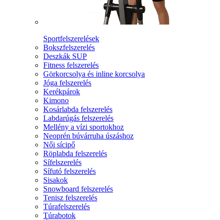
Sportfelszerelések
Bokszfelszerelés
Deszkák SUP
Fitness felszerelés
Görkorcsolya és inline korcsolya
Jóga felszerelés
Kerékpárok
Kimono
Kosárlabda felszerelés
Labdarúgás felszerelés
Mellény a vízi sportokhoz
Neoprén búvárruha úszáshoz
Női sícipő
Röplabda felszerelés
Sífelszerelés
Sífutó felszerelés
Sisakok
Snowboard felszerelés
Tenisz felszerelés
Túrafelszerelés
Túrabotok