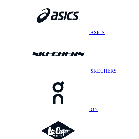
ASICS
SKECHERS
ON