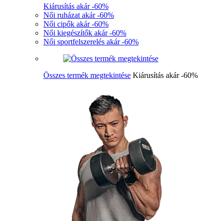
Kiárusítás akár -60%
Női ruházat akár -60%
Női cipők akár -60%
Női kiegészítők akár -60%
Női sportfelszerelés akár -60%
Összes termék megtekintése
Kiárusítás akár -60%