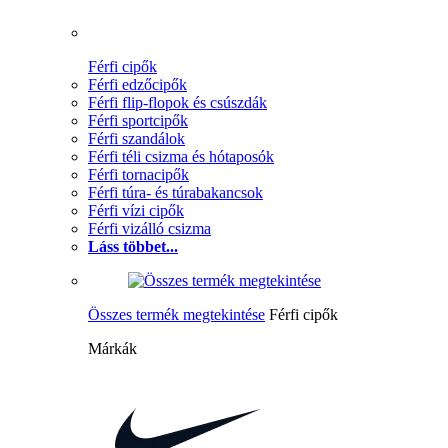
Férfi cipők
Férfi edzőcipők
Férfi flip-flopok és csúszdák
Férfi sportcipők
Férfi szandálok
Férfi téli csizma és hótaposók
Férfi tornacipők
Férfi túra- és túrabakancsok
Férfi vízi cipők
Férfi vizálló csizma
Láss többet...
Összes termék megtekintése
Férfi cipők
Márkák