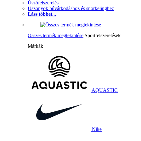
Úszófelszerelés
Uszonyok búvárkodáshoz és snorkelinghez
Láss többet...
Összes termék megtekintése
Sportfelszerelések
Márkák
AQUASTIC
Nike