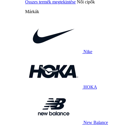
Összes termék megtekintése
Női cipők
Márkák
Nike
HOKA
New Balance