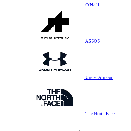
O'Neill
ASSOS
Under Armour
The North Face