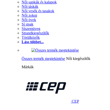
Női sapkák és kalapok
Női táskák
Női vesék és tasakok
Női zokni
Női övek
Sí sisak
Síszemüveg
Strandkiegészítők
Törülközők
Láss többet...
Összes termék megtekintése
Női kiegészítők
Márkák
CEP