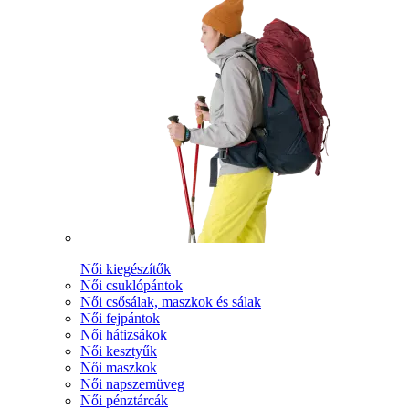
Női kiegészítők
Női csuklópántok
Női csősálak, maszkok és sálak
Női fejpántok
Női hátizsákok
Női kesztyűk
Női maszkok
Női napszemüveg
Női pénztárcák