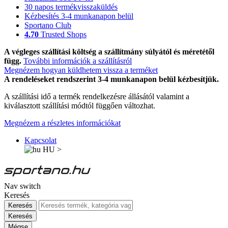
30 napos termékvisszaküldés
Kézbesítés 3-4 munkanapon belül
Sportano Club
4.70
Trusted Shops
A végleges szállítási költség a szállítmány súlyától és méretétől
függ.
További információk a szállításról
Megnézem hogyan küldhetem vissza a terméket
A rendeléseket rendszerint 3-4 munkanapon belül kézbesítjük.
A szállítási idő a termék rendelkezésre állásától valamint a
kiválasztott szállítási módtól függően változhat.
Megnézem a részletes információkat
Kapcsolat
HU
>
Nav switch
Keresés
Keresés
Keresés
Mégse