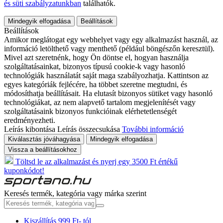
és süti szabályzatunkban
találhatók.
Mindegyik elfogadása
Beállítások
Beállítások
Amikor meglátogat egy webhelyet vagy egy alkalmazást használ, az
információ letölthető vagy menthető (például böngészőn keresztül).
Mivel azt szeretnénk, hogy Ön döntse el, hogyan használja
szolgáltatásainkat, bizonyos típusú cookie-k vagy hasonló
technológiák használatát saját maga szabályozhatja. Kattintson az
egyes kategóriák fejlécére, ha többet szeretne megtudni, és
módosíthatja beállításait. Ha elutasít bizonyos sütiket vagy hasonló
technológiákat, az nem alapvető tartalom megjelenítését vagy
szolgáltatásaink bizonyos funkcióinak elérhetetlenségét
eredményezheti.
Leírás kibontása
Leírás összecsukása
További információ
Kiválasztás jóváhagyása
Mindegyik elfogadása
Vissza a beállításokhoz
Töltsd le az alkalmazást és nyerj egy 3500 Ft értékű
kuponkódot!
Keresés termék, kategória vagy márka szerint
Kiszállítás 999 Ft- tól