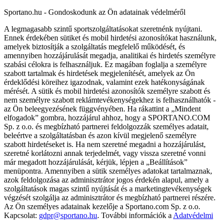
Sportano.hu - Gondoskodunk az Ön adatainak védelméről
A legmagasabb szintű sportszolgáltatásokat szeretnénk nyújtani.
Ennek érdekében sütiket és mobil hirdetési azonosítókat használunk,
amelyek biztosítják a szolgáltatás megfelelő működését, és
amennyiben hozzájárulását megadja, analitikai és hirdetés személyre
szabási célokra is felhasználjuk. Ez magában foglalja a személyre
szabott tartalmak és hirdetések megjelenítését, amelyek az Ön
érdeklődési köreihez igazodnak, valamint ezek hatékonyságának
mérését. A sütik és mobil hirdetési azonosítók személyre szabott és
nem személyre szabott reklámtevékenységekhez is felhasználhatók -
az Ön beleegyezésének függvényében. Ha rákattint a „Mindent
elfogadok” gombra, hozzájárul ahhoz, hogy a SPORTANO.COM
Sp. z o.o. és megbízható partnerei feldolgozzák személyes adatait,
beleértve a szolgáltatásban és azon kívül megjelenő személyre
szabott hirdetéseket is. Ha nem szeretné megadni a hozzájárulást,
szeretné korlátozni annak terjedelmét, vagy vissza szeretné vonni
már megadott hozzájárulását, kérjük, lépjen a „Beállítások”
menüpontra. Amennyiben a sütik személyes adatokat tartalmaznak,
azok feldolgozása az adminisztrátor jogos érdekén alapul, amely a
szolgáltatások magas szintű nyújtását és a marketingtevékenységek
végzését szolgálja az adminisztrátor és megbízható partnerei részére.
Az Ön személyes adatainak kezelője a Sportano.com Sp. z o.o.
Kapcsolat:
gdpr@sportano.hu
. További információk a
Adatvédelmi