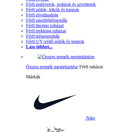
Férfi pulóverek, polárok és szvetterek
Férfi pólók, trikók és toppok
Férfi rövidnadrág
Férfi sportfehérneműk
Férfi thermo ruházat
Férfi trekking ruházat
Férfi tréningruhák
Férfi UV-védő pólók és toppok
Láss többet...
Összes termék megtekintése
Férfi ruházat
Márkák
Nike