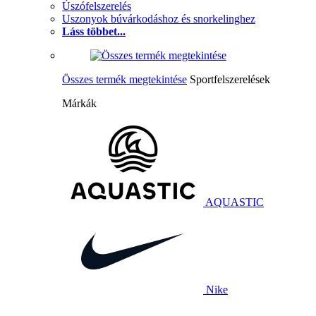
Úszófelszerelés
Uszonyok búvárkodáshoz és snorkelinghez
Láss többet...
Összes termék megtekintése
Sportfelszerelések
Márkák
AQUASTIC
Nike