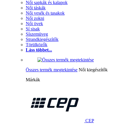
Női sapkák és kalapok
Női táskák
Női vesék és tasakok
Női zokni
Női övek
Sí sisak
Síszemüveg
Strandkiegészítők
Törülközők
Láss többet...
Összes termék megtekintése
Női kiegészítők
Márkák
CEP