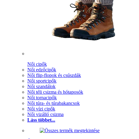
Női cipők
Női edzőcipők
Női flip-flopok és csúszdák
Női sportcipők
Női szandálok
Női téli csizma és hótaposók
Női tornacipők
Női túra- és túrabakancsok
Női vízi cipők
Női vizálló csizma
Láss többet...