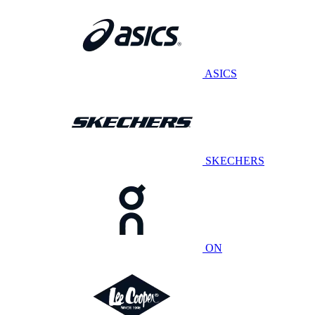
ASICS
SKECHERS
ON