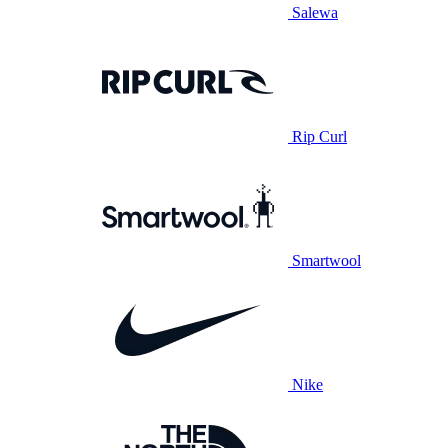
Salewa
Rip Curl
Smartwool
Nike