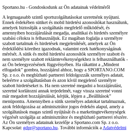
Sportano.hu - Gondoskodunk az Ön adatainak védelméről
A legmagasabb szintű sportszolgáltatásokat szeretnénk nyújtani.
Ennek érdekében sütiket és mobil hirdetési azonosítókat használunk,
amelyek biztosítják a szolgáltatás megfelelő működését, és
amennyiben hozzájárulását megadja, analitikai és hirdetés személyre
szabási célokra is felhasználjuk. Ez magában foglalja a személyre
szabott tartalmak és hirdetések megjelenítését, amelyek az Ön
érdeklődési köreihez igazodnak, valamint ezek hatékonyságának
mérését. A sütik és mobil hirdetési azonosítók személyre szabott és
nem személyre szabott reklámtevékenységekhez is felhasználhatók -
az Ön beleegyezésének függvényében. Ha rákattint a „Mindent
elfogadok” gombra, hozzájárul ahhoz, hogy a SPORTANO.COM
Sp. z o.o. és megbízható partnerei feldolgozzák személyes adatait,
beleértve a szolgáltatásban és azon kívül megjelenő személyre
szabott hirdetéseket is. Ha nem szeretné megadni a hozzájárulást,
szeretné korlátozni annak terjedelmét, vagy vissza szeretné vonni
már megadott hozzájárulását, kérjük, lépjen a „Beállítások”
menüpontra. Amennyiben a sütik személyes adatokat tartalmaznak,
azok feldolgozása az adminisztrátor jogos érdekén alapul, amely a
szolgáltatások magas szintű nyújtását és a marketingtevékenységek
végzését szolgálja az adminisztrátor és megbízható partnerei részére.
Az Ön személyes adatainak kezelője a Sportano.com Sp. z o.o.
Kapcsolat:
gdpr@sportano.hu
. További információk a
Adatvédelmi