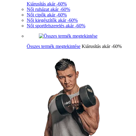
Kiárusítás akár -60%
Női ruházat akár -60%
Női cipők akár -60%
Női kiegészítők akár -60%
Női sportfelszerelés akár -60%
Összes termék megtekintése
Kiárusítás akár -60%