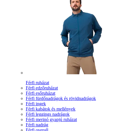
Férfi ruházat
Férfi edzőruházat
Férfi esőruházat
Férfi fürdőnadrágok és rövidnadrágok
Férfi ingek
Férfi kabátok és mellények
Férfi leggings nadrágok
Férfi merinó gyapjú ruházat
Férfi nadrág
Férfi overall