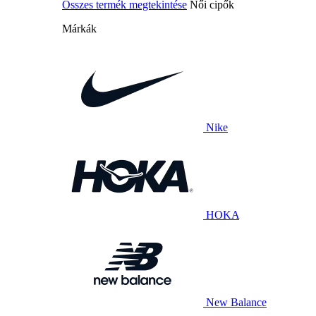
Összes termék megtekintése
Női cipők
Márkák
Nike
HOKA
New Balance