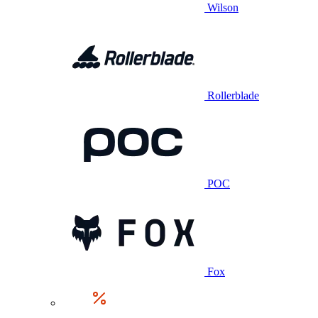
Wilson
Rollerblade
POC
Fox