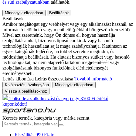
és süti szabályzatunkban
találhatók.
Mindegyik elfogadása
Beállítások
Beállítások
Amikor meglátogat egy webhelyet vagy egy alkalmazást használ, az
információ letölthető vagy menthető (például böngészőn keresztül).
Mivel azt szeretnénk, hogy Ön döntse el, hogyan használja
szolgáltatásainkat, bizonyos típusú cookie-k vagy hasonló
technológiák használatát saját maga szabályozhatja. Kattintson az
egyes kategóriák fejlécére, ha többet szeretne megtudni, és
módosíthatja beállításait. Ha elutasít bizonyos sütiket vagy hasonló
technológiákat, az nem alapvető tartalom megjelenítését vagy
szolgáltatásaink bizonyos funkcióinak elérhetetlenségét
eredményezheti.
Leírás kibontása
Leírás összecsukása
További információ
Kiválasztás jóváhagyása
Mindegyik elfogadása
Vissza a beállításokhoz
Töltsd le az alkalmazást és nyerj egy 3500 Ft értékű
kuponkódot!
Keresés termék, kategória vagy márka szerint
Kiszállítás 999 Ft- tól