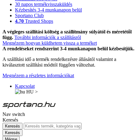
30 napos termékvisszaküldés
Kézbesítés 3-4 munkanapon belül
Sportano Club
4.70
Trusted Shops
A végleges szállítási költség a szállítmány súlyától és méretétől
függ.
További információk a szállításról
Megnézem hogyan küldhetem vissza a terméket
A rendeléseket rendszerint 3-4 munkanapon belül kézbesítjük.
A szállítási idő a termék rendelkezésre állásától valamint a
kiválasztott szállítási módtól függően változhat.
Megnézem a részletes információkat
Kapcsolat
HU
>
Nav switch
Keresés
Keresés
Keresés
Mégse