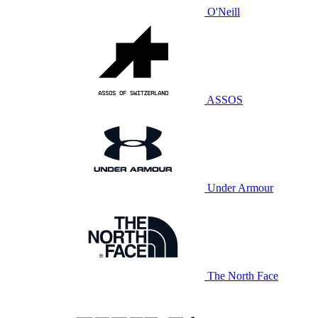
O'Neill
ASSOS
Under Armour
The North Face