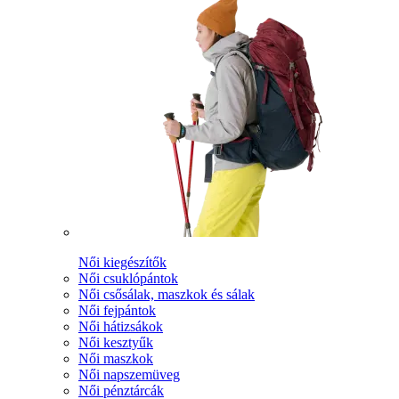
Női kiegészítők
Női csuklópántok
Női csősálak, maszkok és sálak
Női fejpántok
Női hátizsákok
Női kesztyűk
Női maszkok
Női napszemüveg
Női pénztárcák