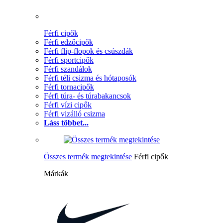
Férfi cipők
Férfi edzőcipők
Férfi flip-flopok és csúszdák
Férfi sportcipők
Férfi szandálok
Férfi téli csizma és hótaposók
Férfi tornacipők
Férfi túra- és túrabakancsok
Férfi vízi cipők
Férfi vizálló csizma
Láss többet...
Összes termék megtekintése
Férfi cipők
Márkák