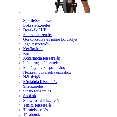
Sportfelszerelések
Bokszfelszerelés
Deszkák SUP
Fitness felszerelés
Görkorcsolya és inline korcsolya
Jóga felszerelés
Kerékpárok
Kimono
Kosárlabda felszerelés
Labdarúgás felszerelés
Mellény a vízi sportokhoz
Neoprén búvárruha úszáshoz
Női sícipő
Röplabda felszerelés
Sífelszerelés
Sífutó felszerelés
Sisakok
Snowboard felszerelés
Tenisz felszerelés
Túrafelszerelés
Túrabotok