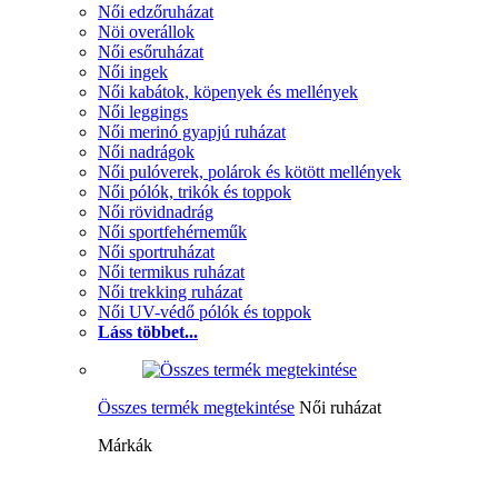
Női edzőruházat
Nöi overállok
Női esőruházat
Női ingek
Női kabátok, köpenyek és mellények
Női leggings
Női merinó gyapjú ruházat
Női nadrágok
Női pulóverek, polárok és kötött mellények
Női pólók, trikók és toppok
Női rövidnadrág
Női sportfehérneműk
Női sportruházat
Női termikus ruházat
Női trekking ruházat
Női UV-védő pólók és toppok
Láss többet...
Összes termék megtekintése
Női ruházat
Márkák