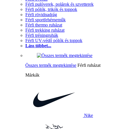
Férfi pulóverek, polárok és szvetterek
Férfi pólók, trikók és toppok
Férfi rövidnadrág
Férfi sportfehérneműk
Férfi thermo ruházat
Férfi trekking ruházat
Férfi tréningruhák
Férfi UV-védő pólók és toppok
Láss többet...
Összes termék megtekintése
Férfi ruházat
Márkák
Nike