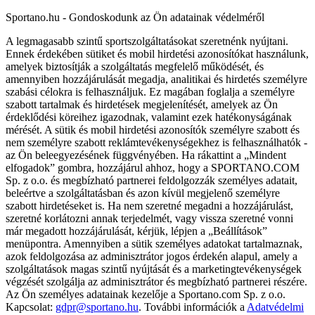
Sportano.hu - Gondoskodunk az Ön adatainak védelméről
A legmagasabb szintű sportszolgáltatásokat szeretnénk nyújtani.
Ennek érdekében sütiket és mobil hirdetési azonosítókat használunk,
amelyek biztosítják a szolgáltatás megfelelő működését, és
amennyiben hozzájárulását megadja, analitikai és hirdetés személyre
szabási célokra is felhasználjuk. Ez magában foglalja a személyre
szabott tartalmak és hirdetések megjelenítését, amelyek az Ön
érdeklődési köreihez igazodnak, valamint ezek hatékonyságának
mérését. A sütik és mobil hirdetési azonosítók személyre szabott és
nem személyre szabott reklámtevékenységekhez is felhasználhatók -
az Ön beleegyezésének függvényében. Ha rákattint a „Mindent
elfogadok” gombra, hozzájárul ahhoz, hogy a SPORTANO.COM
Sp. z o.o. és megbízható partnerei feldolgozzák személyes adatait,
beleértve a szolgáltatásban és azon kívül megjelenő személyre
szabott hirdetéseket is. Ha nem szeretné megadni a hozzájárulást,
szeretné korlátozni annak terjedelmét, vagy vissza szeretné vonni
már megadott hozzájárulását, kérjük, lépjen a „Beállítások”
menüpontra. Amennyiben a sütik személyes adatokat tartalmaznak,
azok feldolgozása az adminisztrátor jogos érdekén alapul, amely a
szolgáltatások magas szintű nyújtását és a marketingtevékenységek
végzését szolgálja az adminisztrátor és megbízható partnerei részére.
Az Ön személyes adatainak kezelője a Sportano.com Sp. z o.o.
Kapcsolat:
gdpr@sportano.hu
. További információk a
Adatvédelmi