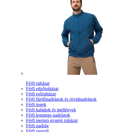
Férfi ruházat
Férfi edzőruházat
Férfi esőruházat
Férfi fürdőnadrágok és rövidnadrágok
Férfi ingek
Férfi kabátok és mellények
Férfi leggings nadrágok
Férfi merinó gyapjú ruházat
Férfi nadrág
Férfi overall