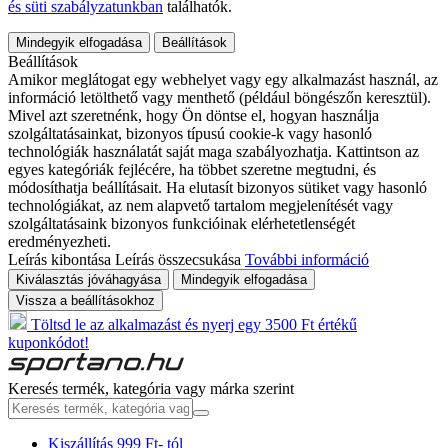
és süti szabályzatunkban
találhatók.
Mindegyik elfogadása
Beállítások
Beállítások
Amikor meglátogat egy webhelyet vagy egy alkalmazást használ, az
információ letölthető vagy menthető (például böngészőn keresztül).
Mivel azt szeretnénk, hogy Ön döntse el, hogyan használja
szolgáltatásainkat, bizonyos típusú cookie-k vagy hasonló
technológiák használatát saját maga szabályozhatja. Kattintson az
egyes kategóriák fejlécére, ha többet szeretne megtudni, és
módosíthatja beállításait. Ha elutasít bizonyos sütiket vagy hasonló
technológiákat, az nem alapvető tartalom megjelenítését vagy
szolgáltatásaink bizonyos funkcióinak elérhetetlenségét
eredményezheti.
Leírás kibontása
Leírás összecsukása
További információ
Kiválasztás jóváhagyása
Mindegyik elfogadása
Vissza a beállításokhoz
Töltsd le az alkalmazást és nyerj egy 3500 Ft értékű
kuponkódot!
Keresés termék, kategória vagy márka szerint
Kiszállítás 999 Ft- tól