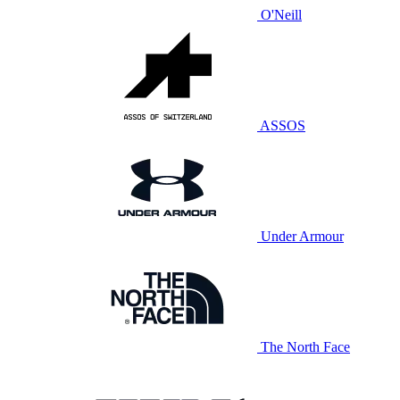
O'Neill
ASSOS
Under Armour
The North Face