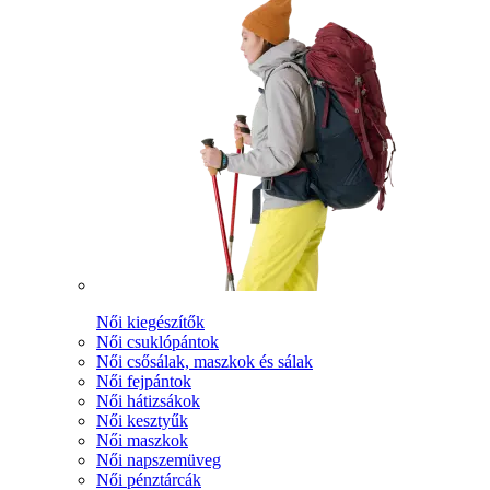
Női kiegészítők
Női csuklópántok
Női csősálak, maszkok és sálak
Női fejpántok
Női hátizsákok
Női kesztyűk
Női maszkok
Női napszemüveg
Női pénztárcák