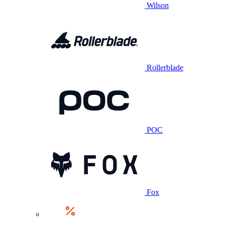
Wilson
Rollerblade
POC
Fox