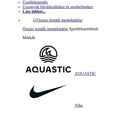
Úszófelszerelés
Uszonyok búvárkodáshoz és snorkelinghez
Láss többet...
Összes termék megtekintése
Sportfelszerelések
Márkák
AQUASTIC
Nike