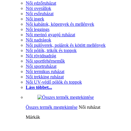
Női edzőruházat
Nöi overállok
Női esőruházat
Női ingek
Női kabátok, köpenyek és mellények
Női leggings
Női merinó gyapjú ruházat
Női nadrágok
Női pulóverek, polárok és kötött mellények
Női pólók, trikók és toppok
Női rövidnadrág
Női sportfehérneműk
Női sportruházat
Női termikus ruházat
Női trekking ruházat
Női UV-védő pólók és toppok
Láss többet...
Összes termék megtekintése
Női ruházat
Márkák