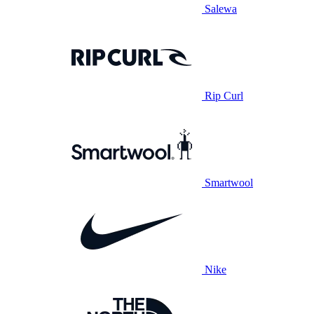
Salewa
Rip Curl
Smartwool
Nike