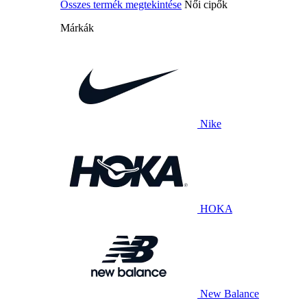
Összes termék megtekintése
Női cipők
Márkák
Nike
HOKA
New Balance