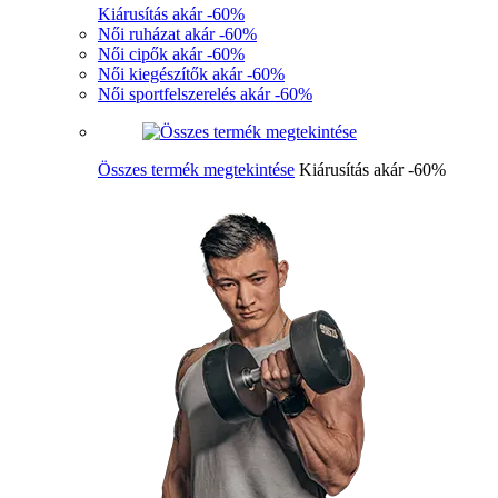
Kiárusítás akár -60%
Női ruházat akár -60%
Női cipők akár -60%
Női kiegészítők akár -60%
Női sportfelszerelés akár -60%
Összes termék megtekintése
Kiárusítás akár -60%