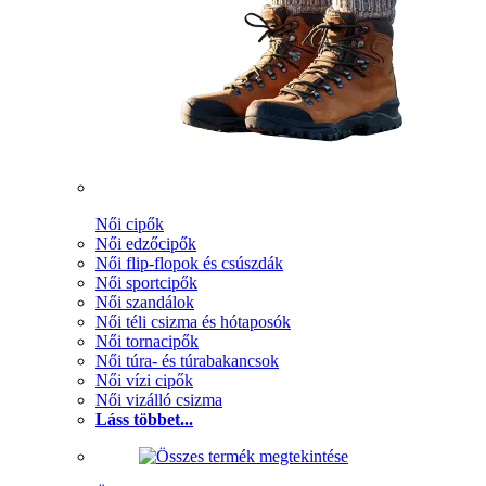
Női cipők
Női edzőcipők
Női flip-flopok és csúszdák
Női sportcipők
Női szandálok
Női téli csizma és hótaposók
Női tornacipők
Női túra- és túrabakancsok
Női vízi cipők
Női vizálló csizma
Láss többet...