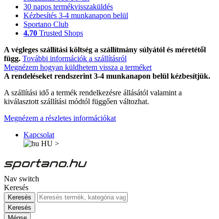
30 napos termékvisszaküldés
Kézbesítés 3-4 munkanapon belül
Sportano Club
4.70
Trusted Shops
A végleges szállítási költség a szállítmány súlyától és méretétől
függ.
További információk a szállításról
Megnézem hogyan küldhetem vissza a terméket
A rendeléseket rendszerint 3-4 munkanapon belül kézbesítjük.
A szállítási idő a termék rendelkezésre állásától valamint a
kiválasztott szállítási módtól függően változhat.
Megnézem a részletes információkat
Kapcsolat
HU
>
Nav switch
Keresés
Keresés
Keresés
Mégse