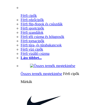
Férfi cipők
Férfi edzőcipők
Férfi flip-flopok és csúszdák
Férfi sportcipők
Férfi szandálok
Férfi téli csizma és hótaposók
Férfi tornacipők
Férfi túra- és túrabakancsok
Férfi vízi cipők
Férfi vizálló csizma
Láss többet...
Összes termék megtekintése
Férfi cipők
Márkák