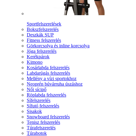
Sportfelszerelések
Bokszfelszerelés
Deszkák SUP
Fitness felszerelés
Görkorcsolya és inline korcsolya
Jóga felszerelés
Kerékpárok
Kimono
Kosárlabda felszerelés
Labdarúgás felszerelés
Mellény a vízi sportokhoz
Neoprén búvárruha úszáshoz
Női sícipő
Röplabda felszerelés
Sífelszerelés
Sífutó felszerelés
Sisakok
Snowboard felszerelés
Tenisz felszerelés
Túrafelszerelés
Túrabotok