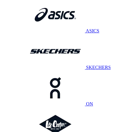
ASICS
SKECHERS
ON