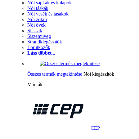
Női sapkák és kalapok
Női táskák
Női vesék és tasakok
Női zokni
Női övek
Sí sisak
Síszemüveg
Strandkiegészítők
Törülközők
Láss többet...
Összes termék megtekintése
Női kiegészítők
Márkák
CEP