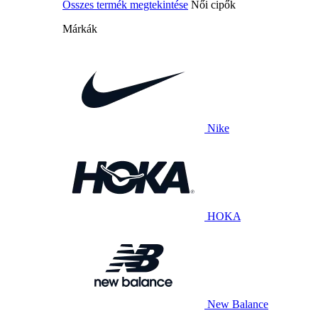
Összes termék megtekintése
Női cipők
Márkák
Nike
HOKA
New Balance