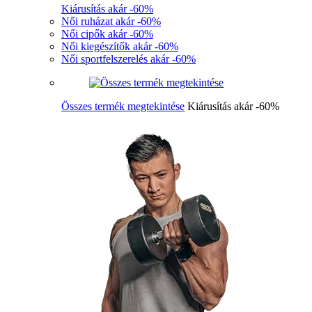
Kiárusítás akár -60%
Női ruházat akár -60%
Női cipők akár -60%
Női kiegészítők akár -60%
Női sportfelszerelés akár -60%
Összes termék megtekintése
Kiárusítás akár -60%