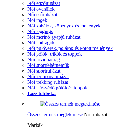
Női edzőruházat
Nöi overállok
Női esőruházat
Női ingek
Női kabátok, köpenyek és mellények
Női leggings
Női merinó gyapjú ruházat
Női nadrágok
Női pulóverek, polárok és kötött mellények
Női pólók, trikók és toppok
Női rövidnadrág
Női sportfehérneműk
Női sportruházat
Női termikus ruházat
Női trekking ruházat
Női UV-védő pólók és toppok
Láss többet...
Összes termék megtekintése
Női ruházat
Márkák