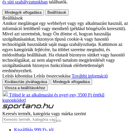
és süti szabályzatunkban
találhatók.
Mindegyik elfogadása
Beállítások
Beállítások
Amikor meglátogat egy webhelyet vagy egy alkalmazást használ, az
információ letölthető vagy menthető (például böngészőn keresztül).
Mivel azt szeretnénk, hogy Ön döntse el, hogyan használja
szolgáltatásainkat, bizonyos típusú cookie-k vagy hasonló
technológiák használatát saját maga szabályozhatja. Kattintson az
egyes kategóriák fejlécére, ha többet szeretne megtudni, és
módosíthatja beállításait. Ha elutasít bizonyos sütiket vagy hasonló
technológiákat, az nem alapvető tartalom megjelenítését vagy
szolgáltatásaink bizonyos funkcióinak elérhetetlenségét
eredményezheti.
Leírás kibontása
Leírás összecsukása
További információ
Kiválasztás jóváhagyása
Mindegyik elfogadása
Vissza a beállításokhoz
Töltsd le az alkalmazást és nyerj egy 3500 Ft értékű
kuponkódot!
Keresés termék, kategória vagy márka szerint
Kiszállítás 999 Ft- tól