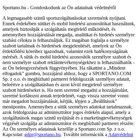
Sportano.hu - Gondoskodunk az Ön adatainak védelméről
A legmagasabb szintű sportszolgáltatásokat szeretnénk nyújtani.
Ennek érdekében sütiket és mobil hirdetési azonosítókat használunk,
amelyek biztosítják a szolgáltatás megfelelő működését, és
amennyiben hozzájárulását megadja, analitikai és hirdetés személyre
szabási célokra is felhasználjuk. Ez magában foglalja a személyre
szabott tartalmak és hirdetések megjelenítését, amelyek az Ön
érdeklődési köreihez igazodnak, valamint ezek hatékonyságának
mérését. A sütik és mobil hirdetési azonosítók személyre szabott és
nem személyre szabott reklámtevékenységekhez is felhasználhatók -
az Ön beleegyezésének függvényében. Ha rákattint a „Mindent
elfogadok” gombra, hozzájárul ahhoz, hogy a SPORTANO.COM
Sp. z o.o. és megbízható partnerei feldolgozzák személyes adatait,
beleértve a szolgáltatásban és azon kívül megjelenő személyre
szabott hirdetéseket is. Ha nem szeretné megadni a hozzájárulást,
szeretné korlátozni annak terjedelmét, vagy vissza szeretné vonni
már megadott hozzájárulását, kérjük, lépjen a „Beállítások”
menüpontra. Amennyiben a sütik személyes adatokat tartalmaznak,
azok feldolgozása az adminisztrátor jogos érdekén alapul, amely a
szolgáltatások magas szintű nyújtását és a marketingtevékenységek
végzését szolgálja az adminisztrátor és megbízható partnerei részére.
Az Ön személyes adatainak kezelője a Sportano.com Sp. z o.o.
Kapcsolat:
gdpr@sportano.hu
. További információk a
Adatvédelmi