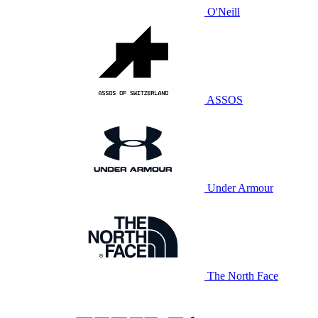
O'Neill
ASSOS
Under Armour
The North Face