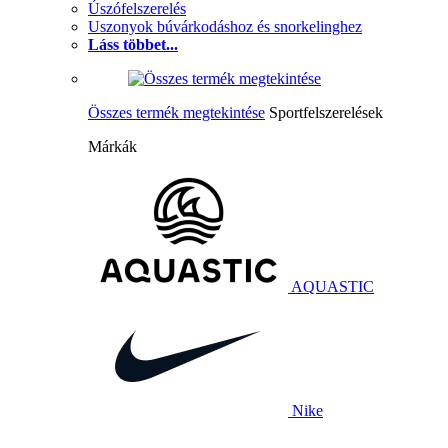
Úszófelszerelés
Uszonyok búvárkodáshoz és snorkelinghez
Láss többet...
Összes termék megtekintése
Sportfelszerelések
Márkák
AQUASTIC
Nike