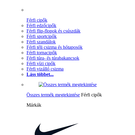
Férfi cipők
Férfi edzőcipők
Férfi flip-flopok és csúszdák
Férfi sportcipők
Férfi szandálok
Férfi téli csizma és hótaposók
Férfi tornacipők
Férfi túra- és túrabakancsok
Férfi vízi cipők
Férfi vizálló csizma
Láss többet...
Összes termék megtekintése
Férfi cipők
Márkák