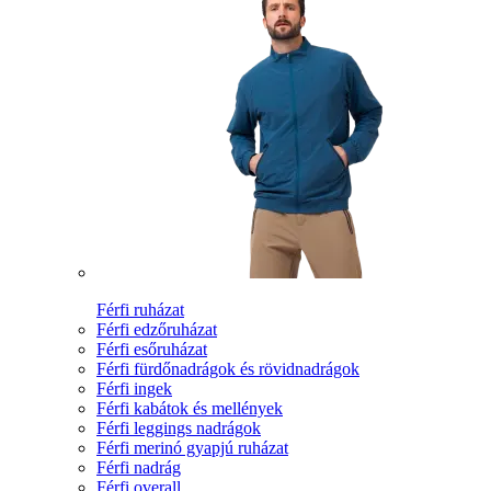
Férfi ruházat
Férfi edzőruházat
Férfi esőruházat
Férfi fürdőnadrágok és rövidnadrágok
Férfi ingek
Férfi kabátok és mellények
Férfi leggings nadrágok
Férfi merinó gyapjú ruházat
Férfi nadrág
Férfi overall