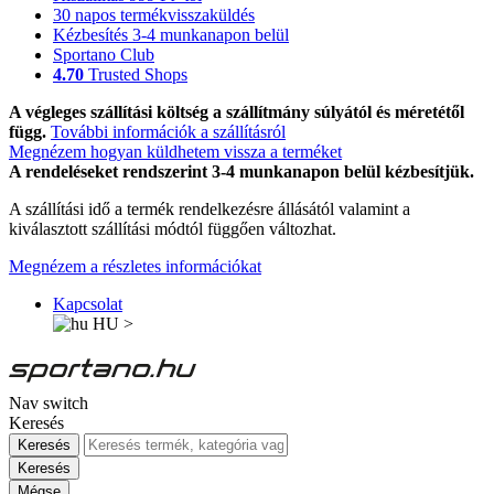
30 napos termékvisszaküldés
Kézbesítés 3-4 munkanapon belül
Sportano Club
4.70
Trusted Shops
A végleges szállítási költség a szállítmány súlyától és méretétől
függ.
További információk a szállításról
Megnézem hogyan küldhetem vissza a terméket
A rendeléseket rendszerint 3-4 munkanapon belül kézbesítjük.
A szállítási idő a termék rendelkezésre állásától valamint a
kiválasztott szállítási módtól függően változhat.
Megnézem a részletes információkat
Kapcsolat
HU
>
Nav switch
Keresés
Keresés
Keresés
Mégse