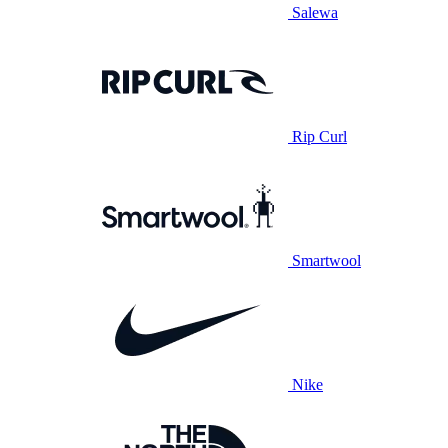
Salewa
Rip Curl
Smartwool
Nike