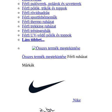
Férfi pulóverek, polárok és szvetterek
Férfi pólók, trikók és toppok
Férfi rövidnadrág
Férfi sportfehérneműk
Férfi thermo ruházat
Férfi trekking ruházat
Férfi tréningruhák
Férfi UV-védő pólók és toppok
Láss többet...
Összes termék megtekintése
Férfi ruházat
Márkák
Nike