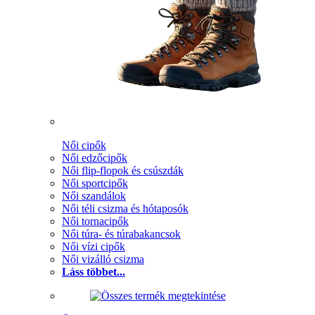
Női cipők
Női edzőcipők
Női flip-flopok és csúszdák
Női sportcipők
Női szandálok
Női téli csizma és hótaposók
Női tornacipők
Női túra- és túrabakancsok
Női vízi cipők
Női vizálló csizma
Láss többet...