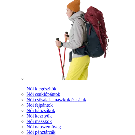
Női kiegészítők
Női csuklópántok
Női csősálak, maszkok és sálak
Női fejpántok
Női hátizsákok
Női kesztyűk
Női maszkok
Női napszemüveg
Női pénztárcák