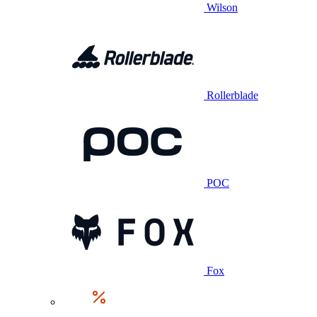
Wilson
Rollerblade
POC
Fox