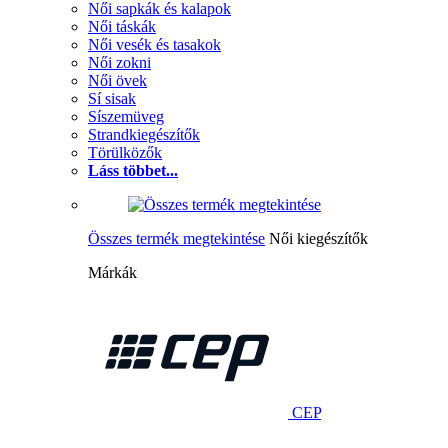
Női sapkák és kalapok
Női táskák
Női vesék és tasakok
Női zokni
Női övek
Sí sisak
Síszemüveg
Strandkiegészítők
Törülközők
Láss többet...
Összes termék megtekintése
Női kiegészítők
Márkák
CEP