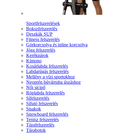
Sportfelszerelések
Bokszfelszerelés
Deszkák SUP
Fitness felszerelés
Görkorcsolya és inline korcsolya
Jóga felszerelés
Kerékpárok
Kimono
Kosárlabda felszerelés
Labdarúgás felszerelés
Mellény a vízi sportokhoz
Neoprén búvárruha úszáshoz
Női sícipő
Röplabda felszerelés
Sífelszerelés
Sífutó felszerelés
Sisakok
Snowboard felszerelés
Tenisz felszerelés
Túrafelszerelés
Túrabotok