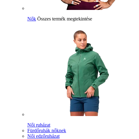
Nők
Összes termék megtekintése
Női ruházat
Fürdőruhák nőknek
Női edzőruházat