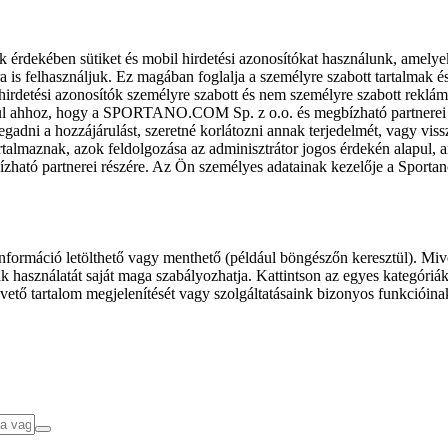
k érdekében sütiket és mobil hirdetési azonosítókat használunk, amelye
ra is felhasználjuk. Ez magában foglalja a személyre szabott tartalmak 
hirdetési azonosítók személyre szabott és nem személyre szabott rekl
l ahhoz, hogy a SPORTANO.COM Sp. z o.o. és megbízható partnerei fel
gadni a hozzájárulást, szeretné korlátozni annak terjedelmét, vagy viss
almaznak, azok feldolgozása az adminisztrátor jogos érdekén alapul, am
ízható partnerei részére. Az Ön személyes adatainak kezelője a Sporta
formáció letölthető vagy menthető (például böngészőn keresztül). Mive
 használatát saját maga szabályozhatja. Kattintson az egyes kategóriák f
vető tartalom megjelenítését vagy szolgáltatásaink bizonyos funkcióina