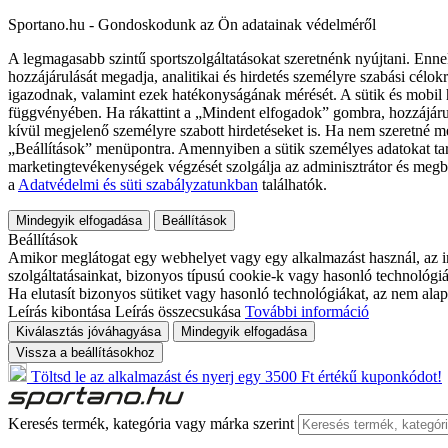
Sportano.hu - Gondoskodunk az Ön adatainak védelméről
A legmagasabb szintű sportszolgáltatásokat szeretnénk nyújtani. Enne
hozzájárulását megadja, analitikai és hirdetés személyre szabási célok
igazodnak, valamint ezek hatékonyságának mérését. A sütik és mobil 
függvényében. Ha rákattint a „Mindent elfogadok” gombra, hozzájáru
kívül megjelenő személyre szabott hirdetéseket is. Ha nem szeretné me
„Beállítások” menüpontra. Amennyiben a sütik személyes adatokat tart
marketingtevékenységek végzését szolgálja az adminisztrátor és megb
a
Adatvédelmi és süti szabályzatunkban
találhatók.
Mindegyik elfogadása
Beállítások
Beállítások
Amikor meglátogat egy webhelyet vagy egy alkalmazást használ, az in
szolgáltatásainkat, bizonyos típusú cookie-k vagy hasonló technológiák
Ha elutasít bizonyos sütiket vagy hasonló technológiákat, az nem alap
Leírás kibontása
Leírás összecsukása
További információ
Kiválasztás jóváhagyása
Mindegyik elfogadása
Vissza a beállításokhoz
Töltsd le az alkalmazást és nyerj egy 3500 Ft értékű kuponkódot!
Keresés termék, kategória vagy márka szerint