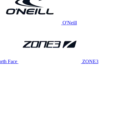
O'Neill
rth Face
ZONE3