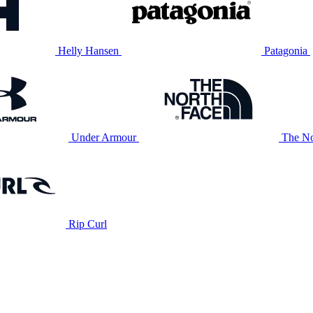
Helly Hansen
Patagonia
Under Armour
The No
Rip Curl