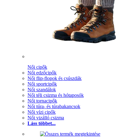
Női cipők
Női edzőcipők
Női flip-flopok és csúszdák
Női sportcipők
Női szandálok
Női téli csizma és hótaposók
Női tornacipők
Női túra- és túrabakancsok
Női vízi cipők
Női vizálló csizma
Láss többet...