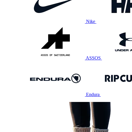
Nike
ASSOS
Endura