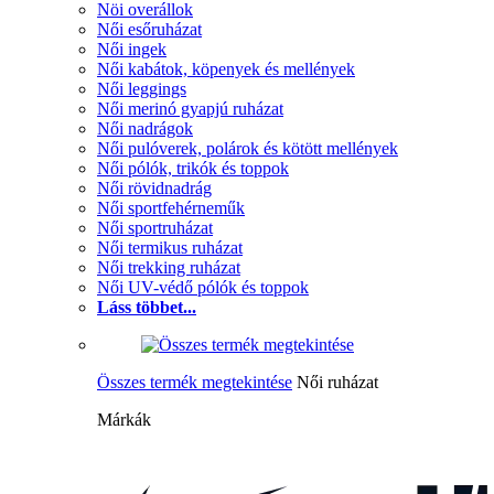
Nöi overállok
Női esőruházat
Női ingek
Női kabátok, köpenyek és mellények
Női leggings
Női merinó gyapjú ruházat
Női nadrágok
Női pulóverek, polárok és kötött mellények
Női pólók, trikók és toppok
Női rövidnadrág
Női sportfehérneműk
Női sportruházat
Női termikus ruházat
Női trekking ruházat
Női UV-védő pólók és toppok
Láss többet...
Összes termék megtekintése
Női ruházat
Márkák