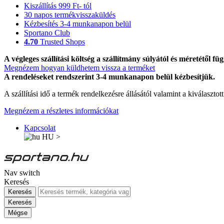
Kiszállítás 999 Ft- tól
30 napos termékvisszaküldés
Kézbesítés 3-4 munkanapon belül
Sportano Club
4.70
Trusted Shops
A végleges szállítási költség a szállítmány súlyától és méretétől füg
Megnézem hogyan küldhetem vissza a terméket
A rendeléseket rendszerint 3-4 munkanapon belül kézbesítjük.
A szállítási idő a termék rendelkezésre állásától valamint a kiválasztot
Megnézem a részletes információkat
Kapcsolat
HU
>
Nav switch
Keresés
Keresés
Keresés
Mégse