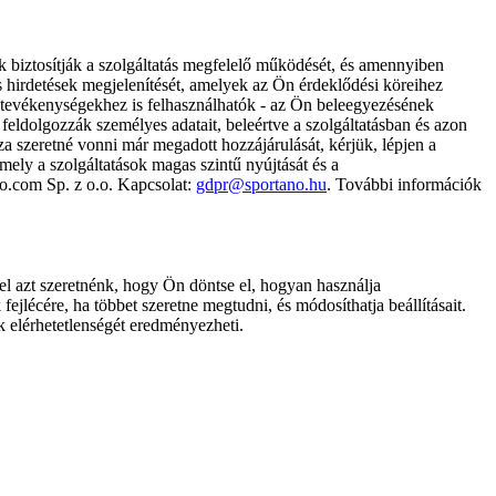
k biztosítják a szolgáltatás megfelelő működését, és amennyiben
és hirdetések megjelenítését, amelyek az Ön érdeklődési köreihez
ámtevékenységekhez is felhasználhatók - az Ön beleegyezésének
dolgozzák személyes adatait, beleértve a szolgáltatásban és azon
za szeretné vonni már megadott hozzájárulását, kérjük, lépjen a
ely a szolgáltatások magas szintű nyújtását és a
no.com Sp. z o.o. Kapcsolat:
gdpr@sportano.hu
. További információk
l azt szeretnénk, hogy Ön döntse el, hogyan használja
ejlécére, ha többet szeretne megtudni, és módosíthatja beállításait.
k elérhetetlenségét eredményezheti.