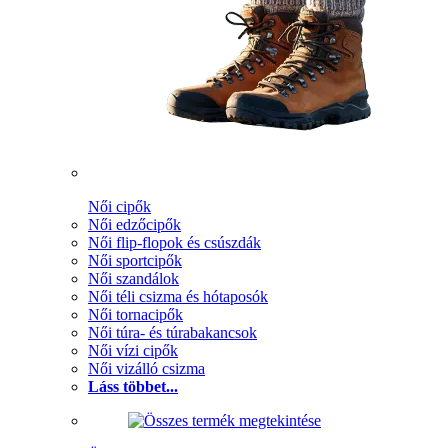
Női cipők
Női edzőcipők
Női flip-flopok és csúszdák
Női sportcipők
Női szandálok
Női téli csizma és hótaposók
Női tornacipők
Női túra- és túrabakancsok
Női vízi cipők
Női vizálló csizma
Láss többet...