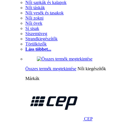
Női sapkák és kalapok
Női táskák
Női vesék és tasakok
Női zokni
Női övek
Sí sisak
Síszemüveg
Strandkiegészítők
Törülközők
Láss többet...
Összes termék megtekintése
Női kiegészítők
Márkák
CEP