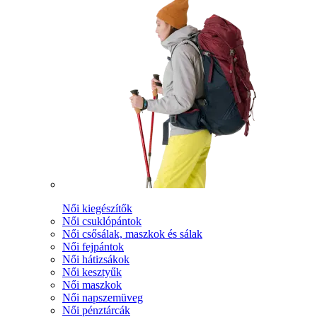
Női kiegészítők
Női csuklópántok
Női csősálak, maszkok és sálak
Női fejpántok
Női hátizsákok
Női kesztyűk
Női maszkok
Női napszemüveg
Női pénztárcák