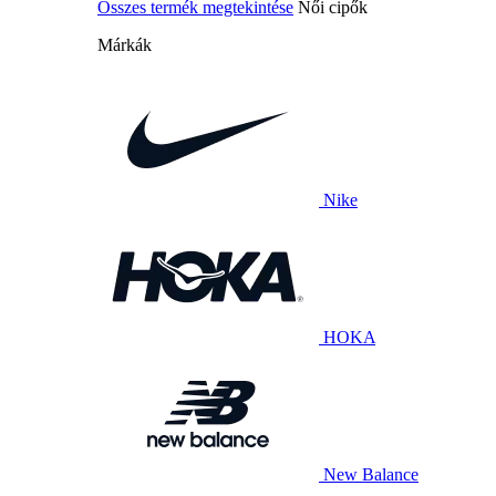
Összes termék megtekintése
Női cipők
Márkák
Nike
HOKA
New Balance