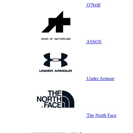
O'Neill
ASSOS
Under Armour
The North Face