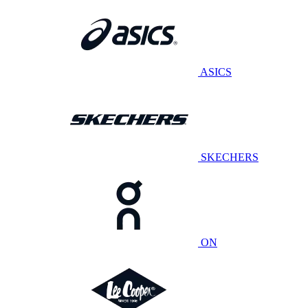
ASICS
SKECHERS
ON