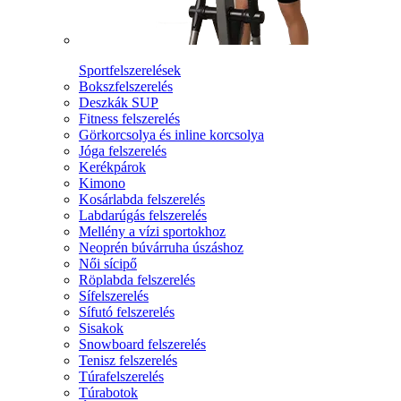
Sportfelszerelések
Bokszfelszerelés
Deszkák SUP
Fitness felszerelés
Görkorcsolya és inline korcsolya
Jóga felszerelés
Kerékpárok
Kimono
Kosárlabda felszerelés
Labdarúgás felszerelés
Mellény a vízi sportokhoz
Neoprén búvárruha úszáshoz
Női sícipő
Röplabda felszerelés
Sífelszerelés
Sífutó felszerelés
Sisakok
Snowboard felszerelés
Tenisz felszerelés
Túrafelszerelés
Túrabotok