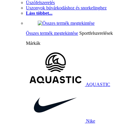
Úszófelszerelés
Uszonyok búvárkodáshoz és snorkelinghez
Láss többet...
Összes termék megtekintése
Sportfelszerelések
Márkák
AQUASTIC
Nike