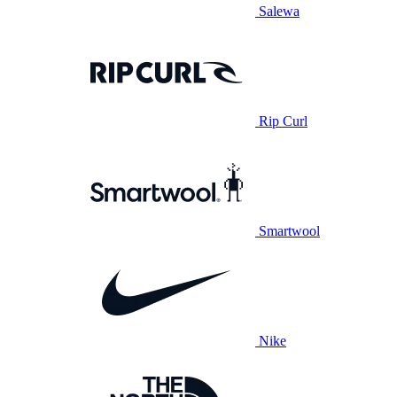
Salewa
Rip Curl
Smartwool
Nike