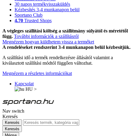
30 napos termékvisszaküldés
Kézbesítés 3-4 munkanapon belül
Sportano Club
4.70
Trusted Shops
A végleges szállítási költség a szállítmány súlyától és méretétől
függ.
További információk a szállításról
Megnézem hogyan küldhetem vissza a terméket
A rendeléseket rendszerint 3-4 munkanapon belül kézbesítjük.
A szállítási idő a termék rendelkezésre állásától valamint a
kiválasztott szállítási módtól függően változhat.
Megnézem a részletes információkat
Kapcsolat
HU
>
Nav switch
Keresés
Keresés
Keresés
Mégse