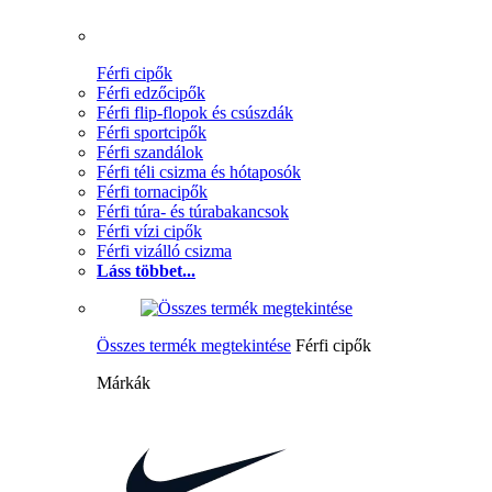
Férfi cipők
Férfi edzőcipők
Férfi flip-flopok és csúszdák
Férfi sportcipők
Férfi szandálok
Férfi téli csizma és hótaposók
Férfi tornacipők
Férfi túra- és túrabakancsok
Férfi vízi cipők
Férfi vizálló csizma
Láss többet...
Összes termék megtekintése
Férfi cipők
Márkák