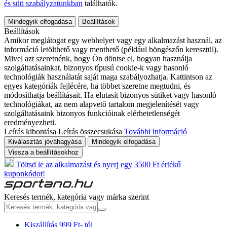
és süti szabályzatunkban
találhatók.
Mindegyik elfogadása
Beállítások
Beállítások
Amikor meglátogat egy webhelyet vagy egy alkalmazást használ, az
információ letölthető vagy menthető (például böngészőn keresztül).
Mivel azt szeretnénk, hogy Ön döntse el, hogyan használja
szolgáltatásainkat, bizonyos típusú cookie-k vagy hasonló
technológiák használatát saját maga szabályozhatja. Kattintson az
egyes kategóriák fejlécére, ha többet szeretne megtudni, és
módosíthatja beállításait. Ha elutasít bizonyos sütiket vagy hasonló
technológiákat, az nem alapvető tartalom megjelenítését vagy
szolgáltatásaink bizonyos funkcióinak elérhetetlenségét
eredményezheti.
Leírás kibontása
Leírás összecsukása
További információ
Kiválasztás jóváhagyása
Mindegyik elfogadása
Vissza a beállításokhoz
Töltsd le az alkalmazást és nyerj egy 3500 Ft értékű
kuponkódot!
Keresés termék, kategória vagy márka szerint
Kiszállítás 999 Ft- tól