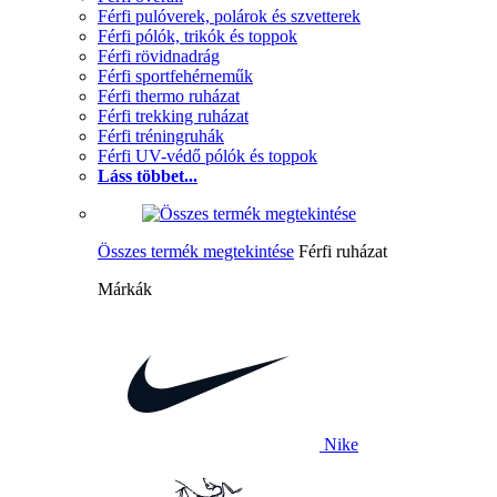
Férfi pulóverek, polárok és szvetterek
Férfi pólók, trikók és toppok
Férfi rövidnadrág
Férfi sportfehérneműk
Férfi thermo ruházat
Férfi trekking ruházat
Férfi tréningruhák
Férfi UV-védő pólók és toppok
Láss többet...
Összes termék megtekintése
Férfi ruházat
Márkák
Nike