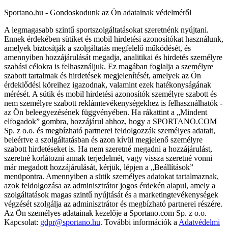
Sportano.hu - Gondoskodunk az Ön adatainak védelméről
A legmagasabb szintű sportszolgáltatásokat szeretnénk nyújtani.
Ennek érdekében sütiket és mobil hirdetési azonosítókat használunk,
amelyek biztosítják a szolgáltatás megfelelő működését, és
amennyiben hozzájárulását megadja, analitikai és hirdetés személyre
szabási célokra is felhasználjuk. Ez magában foglalja a személyre
szabott tartalmak és hirdetések megjelenítését, amelyek az Ön
érdeklődési köreihez igazodnak, valamint ezek hatékonyságának
mérését. A sütik és mobil hirdetési azonosítók személyre szabott és
nem személyre szabott reklámtevékenységekhez is felhasználhatók -
az Ön beleegyezésének függvényében. Ha rákattint a „Mindent
elfogadok” gombra, hozzájárul ahhoz, hogy a SPORTANO.COM
Sp. z o.o. és megbízható partnerei feldolgozzák személyes adatait,
beleértve a szolgáltatásban és azon kívül megjelenő személyre
szabott hirdetéseket is. Ha nem szeretné megadni a hozzájárulást,
szeretné korlátozni annak terjedelmét, vagy vissza szeretné vonni
már megadott hozzájárulását, kérjük, lépjen a „Beállítások”
menüpontra. Amennyiben a sütik személyes adatokat tartalmaznak,
azok feldolgozása az adminisztrátor jogos érdekén alapul, amely a
szolgáltatások magas szintű nyújtását és a marketingtevékenységek
végzését szolgálja az adminisztrátor és megbízható partnerei részére.
Az Ön személyes adatainak kezelője a Sportano.com Sp. z o.o.
Kapcsolat:
gdpr@sportano.hu
. További információk a
Adatvédelmi