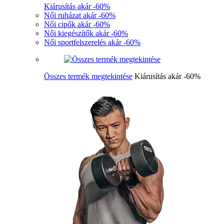
Kiárusítás akár -60%
Női ruházat akár -60%
Női cipők akár -60%
Női kiegészítők akár -60%
Női sportfelszerelés akár -60%
Összes termék megtekintése
Kiárusítás akár -60%