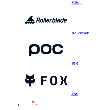
Wilson
Rollerblade
POC
Fox