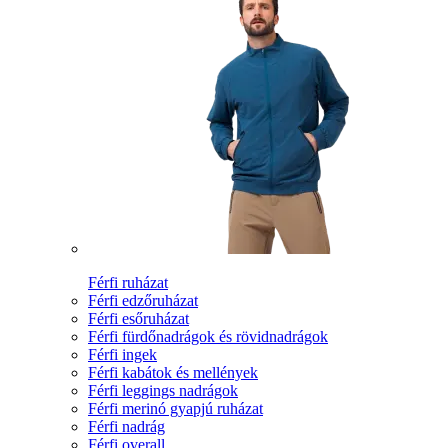
Férfi ruházat
Férfi edzőruházat
Férfi esőruházat
Férfi fürdőnadrágok és rövidnadrágok
Férfi ingek
Férfi kabátok és mellények
Férfi leggings nadrágok
Férfi merinó gyapjú ruházat
Férfi nadrág
Férfi overall