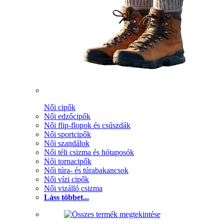
Női cipők
Női edzőcipők
Női flip-flopok és csúszdák
Női sportcipők
Női szandálok
Női téli csizma és hótaposók
Női tornacipők
Női túra- és túrabakancsok
Női vízi cipők
Női vizálló csizma
Láss többet...