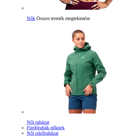
Nők
Összes termék megtekintése
Női ruházat
Fürdőruhák nőknek
Női edzőruházat