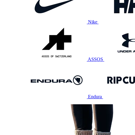
Nike
ASSOS
Endura