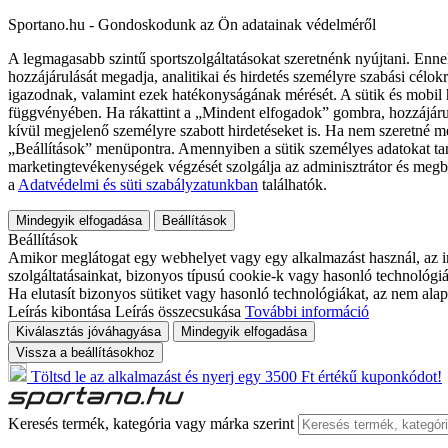
Sportano.hu - Gondoskodunk az Ön adatainak védelméről
A legmagasabb szintű sportszolgáltatásokat szeretnénk nyújtani. Enne
hozzájárulását megadja, analitikai és hirdetés személyre szabási célok
igazodnak, valamint ezek hatékonyságának mérését. A sütik és mobil 
függvényében. Ha rákattint a „Mindent elfogadok” gombra, hozzájáru
kívül megjelenő személyre szabott hirdetéseket is. Ha nem szeretné me
„Beállítások” menüpontra. Amennyiben a sütik személyes adatokat tart
marketingtevékenységek végzését szolgálja az adminisztrátor és megb
a
Adatvédelmi és süti szabályzatunkban
találhatók.
Mindegyik elfogadása
Beállítások
Beállítások
Amikor meglátogat egy webhelyet vagy egy alkalmazást használ, az in
szolgáltatásainkat, bizonyos típusú cookie-k vagy hasonló technológiák
Ha elutasít bizonyos sütiket vagy hasonló technológiákat, az nem alap
Leírás kibontása
Leírás összecsukása
További információ
Kiválasztás jóváhagyása
Mindegyik elfogadása
Vissza a beállításokhoz
Töltsd le az alkalmazást és nyerj egy 3500 Ft értékű kuponkódot!
Keresés termék, kategória vagy márka szerint