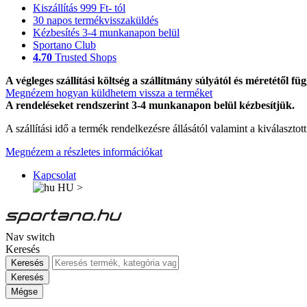
Kiszállítás 999 Ft- tól
30 napos termékvisszaküldés
Kézbesítés 3-4 munkanapon belül
Sportano Club
4.70
Trusted Shops
A végleges szállítási költség a szállítmány súlyától és méretétől füg
Megnézem hogyan küldhetem vissza a terméket
A rendeléseket rendszerint 3-4 munkanapon belül kézbesítjük.
A szállítási idő a termék rendelkezésre állásától valamint a kiválasztot
Megnézem a részletes információkat
Kapcsolat
HU
>
Nav switch
Keresés
Keresés
Keresés
Mégse