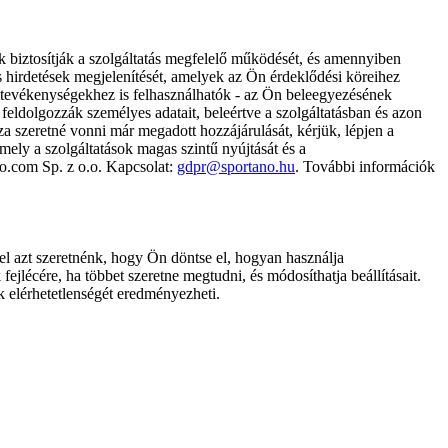
k biztosítják a szolgáltatás megfelelő működését, és amennyiben
és hirdetések megjelenítését, amelyek az Ön érdeklődési köreihez
ámtevékenységekhez is felhasználhatók - az Ön beleegyezésének
dolgozzák személyes adatait, beleértve a szolgáltatásban és azon
za szeretné vonni már megadott hozzájárulását, kérjük, lépjen a
ely a szolgáltatások magas szintű nyújtását és a
no.com Sp. z o.o. Kapcsolat:
gdpr@sportano.hu
. További információk
l azt szeretnénk, hogy Ön döntse el, hogyan használja
ejlécére, ha többet szeretne megtudni, és módosíthatja beállításait.
k elérhetetlenségét eredményezheti.