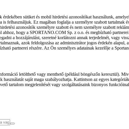
k érdekében sütiket és mobil hirdetési azonosítókat használunk, amelye
ra is felhasználjuk. Ez magában foglalja a személyre szabott tartalmak 
hirdetési azonosítók személyre szabott és nem személyre szabott rekl
l ahhoz, hogy a SPORTANO.COM Sp. z o.o. és megbízható partnerei fel
gadni a hozzájárulást, szeretné korlátozni annak terjedelmét, vagy viss
almaznak, azok feldolgozása az adminisztrátor jogos érdekén alapul, am
ízható partnerei részére. Az Ön személyes adatainak kezelője a Sporta
formáció letölthető vagy menthető (például böngészőn keresztül). Mive
 használatát saját maga szabályozhatja. Kattintson az egyes kategóriák f
vető tartalom megjelenítését vagy szolgáltatásaink bizonyos funkcióina