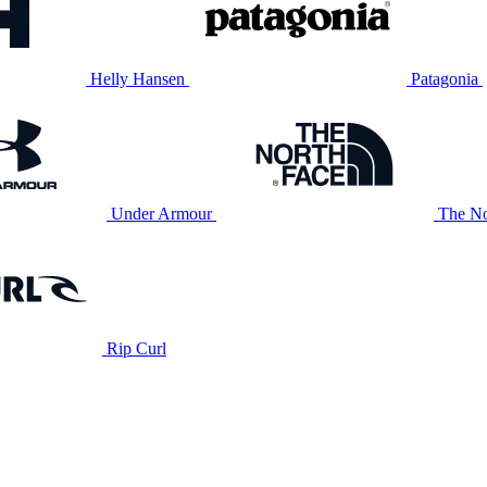
Helly Hansen
Patagonia
Under Armour
The No
Rip Curl