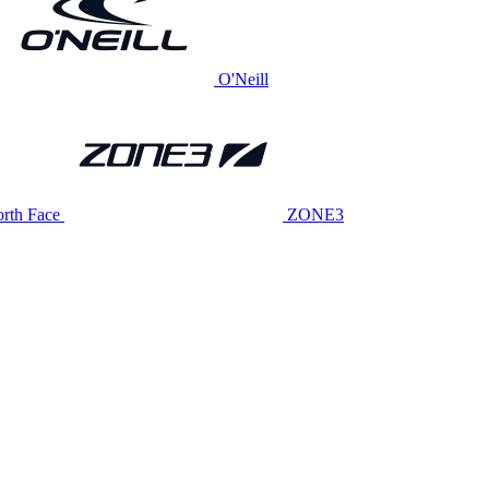
O'Neill
rth Face
ZONE3