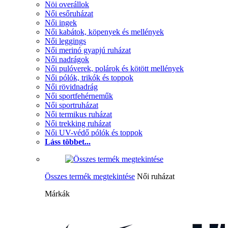
Nöi overállok
Női esőruházat
Női ingek
Női kabátok, köpenyek és mellények
Női leggings
Női merinó gyapjú ruházat
Női nadrágok
Női pulóverek, polárok és kötött mellények
Női pólók, trikók és toppok
Női rövidnadrág
Női sportfehérneműk
Női sportruházat
Női termikus ruházat
Női trekking ruházat
Női UV-védő pólók és toppok
Láss többet...
Összes termék megtekintése
Női ruházat
Márkák