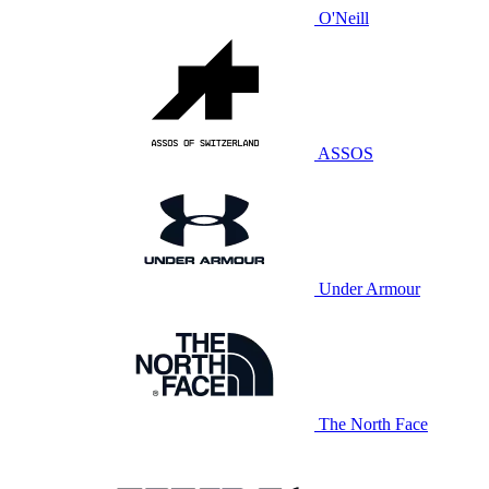
O'Neill
ASSOS
Under Armour
The North Face