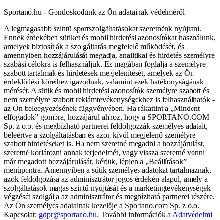
Sportano.hu - Gondoskodunk az Ön adatainak védelméről
A legmagasabb szintű sportszolgáltatásokat szeretnénk nyújtani.
Ennek érdekében sütiket és mobil hirdetési azonosítókat használunk,
amelyek biztosítják a szolgáltatás megfelelő működését, és
amennyiben hozzájárulását megadja, analitikai és hirdetés személyre
szabási célokra is felhasználjuk. Ez magában foglalja a személyre
szabott tartalmak és hirdetések megjelenítését, amelyek az Ön
érdeklődési köreihez igazodnak, valamint ezek hatékonyságának
mérését. A sütik és mobil hirdetési azonosítók személyre szabott és
nem személyre szabott reklámtevékenységekhez is felhasználhatók -
az Ön beleegyezésének függvényében. Ha rákattint a „Mindent
elfogadok” gombra, hozzájárul ahhoz, hogy a SPORTANO.COM
Sp. z o.o. és megbízható partnerei feldolgozzák személyes adatait,
beleértve a szolgáltatásban és azon kívül megjelenő személyre
szabott hirdetéseket is. Ha nem szeretné megadni a hozzájárulást,
szeretné korlátozni annak terjedelmét, vagy vissza szeretné vonni
már megadott hozzájárulását, kérjük, lépjen a „Beállítások”
menüpontra. Amennyiben a sütik személyes adatokat tartalmaznak,
azok feldolgozása az adminisztrátor jogos érdekén alapul, amely a
szolgáltatások magas szintű nyújtását és a marketingtevékenységek
végzését szolgálja az adminisztrátor és megbízható partnerei részére.
Az Ön személyes adatainak kezelője a Sportano.com Sp. z o.o.
Kapcsolat:
gdpr@sportano.hu
. További információk a
Adatvédelmi