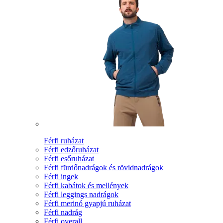
Férfi ruházat
Férfi edzőruházat
Férfi esőruházat
Férfi fürdőnadrágok és rövidnadrágok
Férfi ingek
Férfi kabátok és mellények
Férfi leggings nadrágok
Férfi merinó gyapjú ruházat
Férfi nadrág
Férfi overall