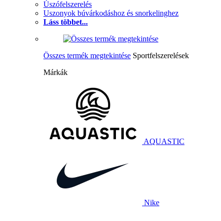
Úszófelszerelés
Uszonyok búvárkodáshoz és snorkelinghez
Láss többet...
Összes termék megtekintése
Sportfelszerelések
Márkák
AQUASTIC
Nike