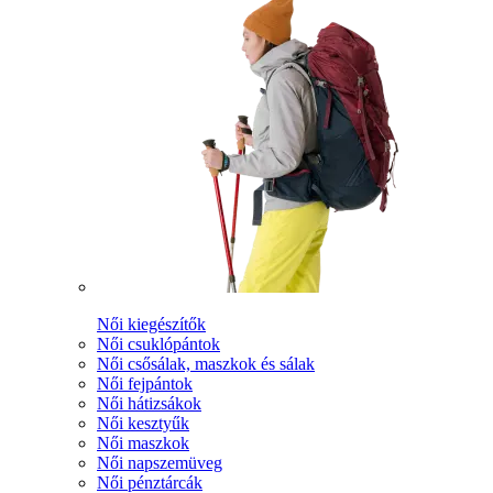
Női kiegészítők
Női csuklópántok
Női csősálak, maszkok és sálak
Női fejpántok
Női hátizsákok
Női kesztyűk
Női maszkok
Női napszemüveg
Női pénztárcák