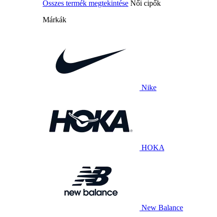
Összes termék megtekintése
Női cipők
Márkák
Nike
HOKA
New Balance