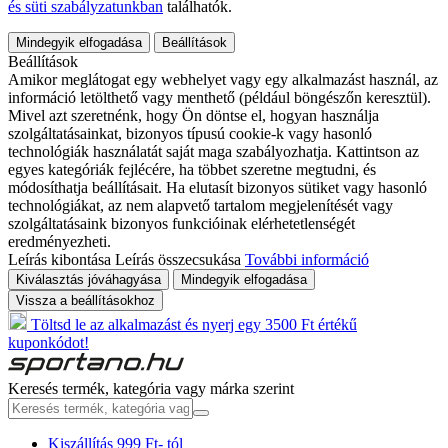
és süti szabályzatunkban
találhatók.
Mindegyik elfogadása
Beállítások
Beállítások
Amikor meglátogat egy webhelyet vagy egy alkalmazást használ, az
információ letölthető vagy menthető (például böngészőn keresztül).
Mivel azt szeretnénk, hogy Ön döntse el, hogyan használja
szolgáltatásainkat, bizonyos típusú cookie-k vagy hasonló
technológiák használatát saját maga szabályozhatja. Kattintson az
egyes kategóriák fejlécére, ha többet szeretne megtudni, és
módosíthatja beállításait. Ha elutasít bizonyos sütiket vagy hasonló
technológiákat, az nem alapvető tartalom megjelenítését vagy
szolgáltatásaink bizonyos funkcióinak elérhetetlenségét
eredményezheti.
Leírás kibontása
Leírás összecsukása
További információ
Kiválasztás jóváhagyása
Mindegyik elfogadása
Vissza a beállításokhoz
Töltsd le az alkalmazást és nyerj egy 3500 Ft értékű
kuponkódot!
Keresés termék, kategória vagy márka szerint
Kiszállítás 999 Ft- tól