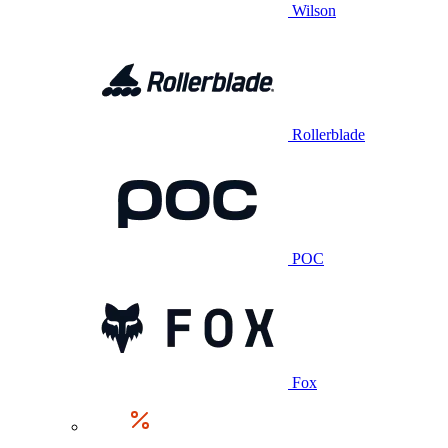
Wilson
Rollerblade
POC
Fox