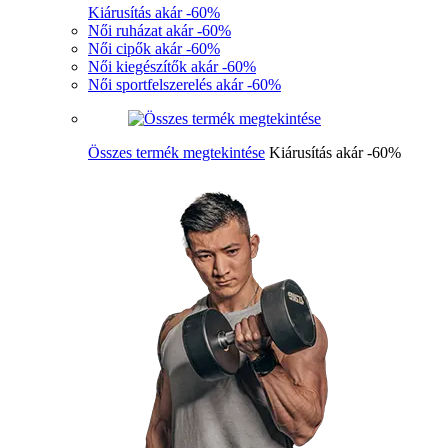
Kiárusítás akár -60%
Női ruházat akár -60%
Női cipők akár -60%
Női kiegészítők akár -60%
Női sportfelszerelés akár -60%
Összes termék megtekintése
Kiárusítás akár -60%