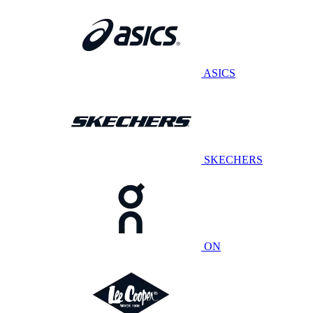
ASICS
SKECHERS
ON