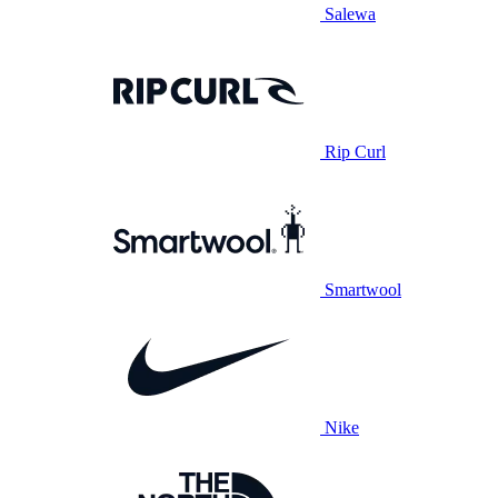
Salewa
Rip Curl
Smartwool
Nike