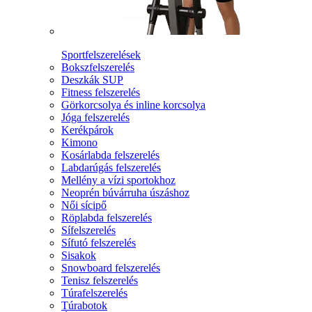
Sportfelszerelések
Bokszfelszerelés
Deszkák SUP
Fitness felszerelés
Görkorcsolya és inline korcsolya
Jóga felszerelés
Kerékpárok
Kimono
Kosárlabda felszerelés
Labdarúgás felszerelés
Mellény a vízi sportokhoz
Neoprén búvárruha úszáshoz
Női sícipő
Röplabda felszerelés
Sífelszerelés
Sífutó felszerelés
Sisakok
Snowboard felszerelés
Tenisz felszerelés
Túrafelszerelés
Túrabotok