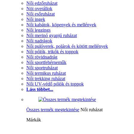
Női edzőruházat
Nöi overállok
Női esőruházat
Női ingek
Női kabátok, köpenyek és mellények
Női leggings
Női merinó gyapjú ruházat
Női nadrágok
Női pulóverek, polárok és kötött mellények
Női pólók, trikók és toppok
Női rövidnadrág
Női sportfehérneműk
Női sportruházat
Női termikus ruházat
Női trekking ruházat
Női UV-védő pólók és toppok
Láss többet...
Összes termék megtekintése
Női ruházat
Márkák