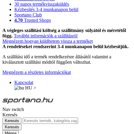
30 napos termékvisszaküldés
Kézbesítés 3-4 munkanapon belül
Sportano Club
4.70
Trusted Shops
A végleges szállítási költség a szállítmány súlyától és méretétől
függ.
További információk a szállításról
Megnézem hogyan küldhetem vissza a terméket
A rendeléseket rendszerint 3-4 munkanapon belül kézbesítjük.
A szállítási idő a termék rendelkezésre állásától valamint a
kiválasztott szállítási módtól függően változhat.
Megnézem a részletes információkat
Kapcsolat
HU
>
Nav switch
Keresés
Keresés
Keresés
Mégse