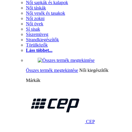
Női sapkák és kalapok
Női táskák
Női vesék és tasakok
Női zokni
Női övek
Sí sisak
Síszemüveg
Strandkiegészítők
Törülközők
Láss többet...
Összes termék megtekintése
Női kiegészítők
Márkák
CEP