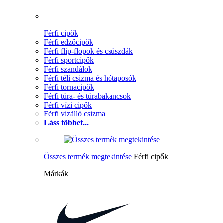
Férfi cipők
Férfi edzőcipők
Férfi flip-flopok és csúszdák
Férfi sportcipők
Férfi szandálok
Férfi téli csizma és hótaposók
Férfi tornacipők
Férfi túra- és túrabakancsok
Férfi vízi cipők
Férfi vizálló csizma
Láss többet...
Összes termék megtekintése
Férfi cipők
Márkák