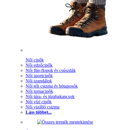
Női cipők
Női edzőcipők
Női flip-flopok és csúszdák
Női sportcipők
Női szandálok
Női téli csizma és hótaposók
Női tornacipők
Női túra- és túrabakancsok
Női vízi cipők
Női vizálló csizma
Láss többet...