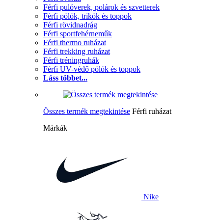
Férfi pulóverek, polárok és szvetterek
Férfi pólók, trikók és toppok
Férfi rövidnadrág
Férfi sportfehérneműk
Férfi thermo ruházat
Férfi trekking ruházat
Férfi tréningruhák
Férfi UV-védő pólók és toppok
Láss többet...
Összes termék megtekintése
Férfi ruházat
Márkák
Nike