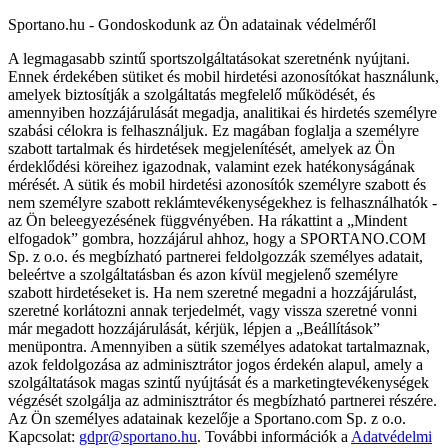
Sportano.hu - Gondoskodunk az Ön adatainak védelméről
A legmagasabb szintű sportszolgáltatásokat szeretnénk nyújtani.
Ennek érdekében sütiket és mobil hirdetési azonosítókat használunk,
amelyek biztosítják a szolgáltatás megfelelő működését, és
amennyiben hozzájárulását megadja, analitikai és hirdetés személyre
szabási célokra is felhasználjuk. Ez magában foglalja a személyre
szabott tartalmak és hirdetések megjelenítését, amelyek az Ön
érdeklődési köreihez igazodnak, valamint ezek hatékonyságának
mérését. A sütik és mobil hirdetési azonosítók személyre szabott és
nem személyre szabott reklámtevékenységekhez is felhasználhatók -
az Ön beleegyezésének függvényében. Ha rákattint a „Mindent
elfogadok” gombra, hozzájárul ahhoz, hogy a SPORTANO.COM
Sp. z o.o. és megbízható partnerei feldolgozzák személyes adatait,
beleértve a szolgáltatásban és azon kívül megjelenő személyre
szabott hirdetéseket is. Ha nem szeretné megadni a hozzájárulást,
szeretné korlátozni annak terjedelmét, vagy vissza szeretné vonni
már megadott hozzájárulását, kérjük, lépjen a „Beállítások”
menüpontra. Amennyiben a sütik személyes adatokat tartalmaznak,
azok feldolgozása az adminisztrátor jogos érdekén alapul, amely a
szolgáltatások magas szintű nyújtását és a marketingtevékenységek
végzését szolgálja az adminisztrátor és megbízható partnerei részére.
Az Ön személyes adatainak kezelője a Sportano.com Sp. z o.o.
Kapcsolat:
gdpr@sportano.hu
. További információk a
Adatvédelmi