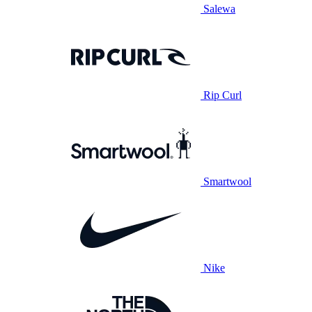
Salewa
Rip Curl
Smartwool
Nike