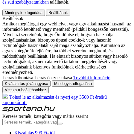
és süti szabályzatunkban
találhatók.
Mindegyik elfogadása
Beállítások
Beállítások
Amikor meglátogat egy webhelyet vagy egy alkalmazást használ, az
információ letölthető vagy menthető (például böngészőn keresztül).
Mivel azt szeretnénk, hogy Ön döntse el, hogyan használja
szolgáltatásainkat, bizonyos típusú cookie-k vagy hasonló
technológiák használatát saját maga szabályozhatja. Kattintson az
egyes kategóriák fejlécére, ha többet szeretne megtudni, és
módosíthatja beállításait. Ha elutasít bizonyos sütiket vagy hasonló
technológiákat, az nem alapvető tartalom megjelenítését vagy
szolgáltatásaink bizonyos funkcióinak elérhetetlenségét
eredményezheti.
Leírás kibontása
Leírás összecsukása
További információ
Kiválasztás jóváhagyása
Mindegyik elfogadása
Vissza a beállításokhoz
Töltsd le az alkalmazást és nyerj egy 3500 Ft értékű
kuponkódot!
Keresés termék, kategória vagy márka szerint
Kiszállítás 999 Ft- tól