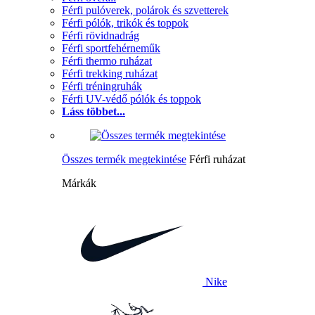
Férfi pulóverek, polárok és szvetterek
Férfi pólók, trikók és toppok
Férfi rövidnadrág
Férfi sportfehérneműk
Férfi thermo ruházat
Férfi trekking ruházat
Férfi tréningruhák
Férfi UV-védő pólók és toppok
Láss többet...
Összes termék megtekintése
Férfi ruházat
Márkák
Nike