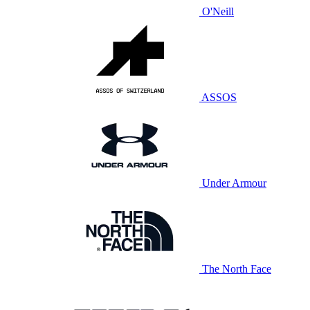
O'Neill
ASSOS
Under Armour
The North Face