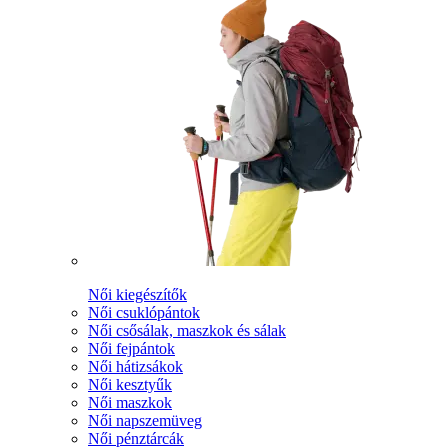
Női kiegészítők
Női csuklópántok
Női csősálak, maszkok és sálak
Női fejpántok
Női hátizsákok
Női kesztyűk
Női maszkok
Női napszemüveg
Női pénztárcák