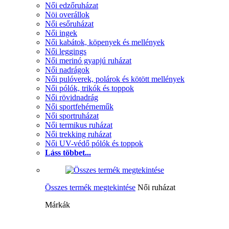
Női edzőruházat
Nöi overállok
Női esőruházat
Női ingek
Női kabátok, köpenyek és mellények
Női leggings
Női merinó gyapjú ruházat
Női nadrágok
Női pulóverek, polárok és kötött mellények
Női pólók, trikók és toppok
Női rövidnadrág
Női sportfehérneműk
Női sportruházat
Női termikus ruházat
Női trekking ruházat
Női UV-védő pólók és toppok
Láss többet...
Összes termék megtekintése
Női ruházat
Márkák