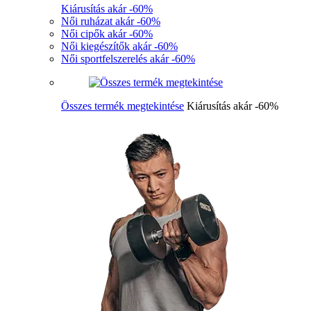
Kiárusítás akár -60%
Női ruházat akár -60%
Női cipők akár -60%
Női kiegészítők akár -60%
Női sportfelszerelés akár -60%
Összes termék megtekintése
Kiárusítás akár -60%