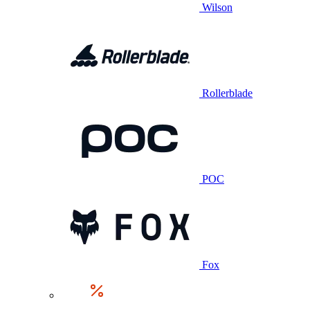
Wilson
Rollerblade
POC
Fox