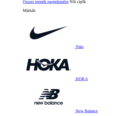
Összes termék megtekintése
Női cipők
Márkák
Nike
HOKA
New Balance