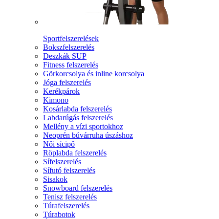
Sportfelszerelések
Bokszfelszerelés
Deszkák SUP
Fitness felszerelés
Görkorcsolya és inline korcsolya
Jóga felszerelés
Kerékpárok
Kimono
Kosárlabda felszerelés
Labdarúgás felszerelés
Mellény a vízi sportokhoz
Neoprén búvárruha úszáshoz
Női sícipő
Röplabda felszerelés
Sífelszerelés
Sífutó felszerelés
Sisakok
Snowboard felszerelés
Tenisz felszerelés
Túrafelszerelés
Túrabotok