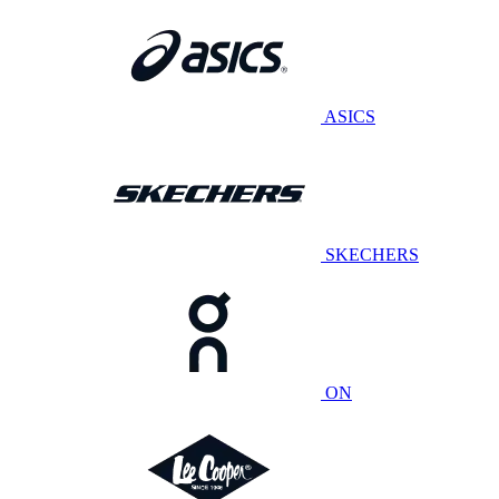
ASICS
SKECHERS
ON