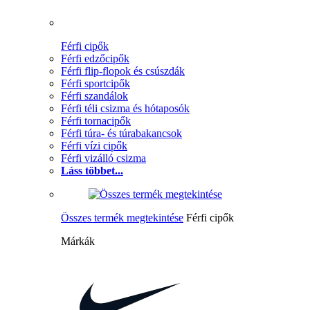
Férfi cipők
Férfi edzőcipők
Férfi flip-flopok és csúszdák
Férfi sportcipők
Férfi szandálok
Férfi téli csizma és hótaposók
Férfi tornacipők
Férfi túra- és túrabakancsok
Férfi vízi cipők
Férfi vizálló csizma
Láss többet...
Összes termék megtekintése
Férfi cipők
Márkák