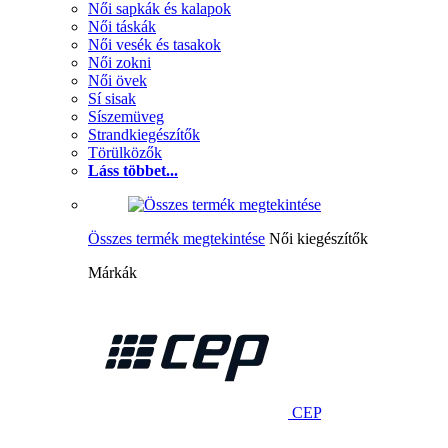
Női sapkák és kalapok
Női táskák
Női vesék és tasakok
Női zokni
Női övek
Sí sisak
Síszemüveg
Strandkiegészítők
Törülközők
Láss többet...
Összes termék megtekintése
Női kiegészítők
Márkák
CEP