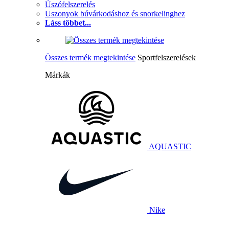
Úszófelszerelés
Uszonyok búvárkodáshoz és snorkelinghez
Láss többet...
Összes termék megtekintése
Sportfelszerelések
Márkák
AQUASTIC
Nike