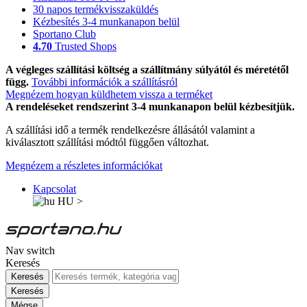
30 napos termékvisszaküldés
Kézbesítés 3-4 munkanapon belül
Sportano Club
4.70
Trusted Shops
A végleges szállítási költség a szállítmány súlyától és méretétől
függ.
További információk a szállításról
Megnézem hogyan küldhetem vissza a terméket
A rendeléseket rendszerint 3-4 munkanapon belül kézbesítjük.
A szállítási idő a termék rendelkezésre állásától valamint a
kiválasztott szállítási módtól függően változhat.
Megnézem a részletes információkat
Kapcsolat
HU
>
Nav switch
Keresés
Keresés
Keresés
Mégse