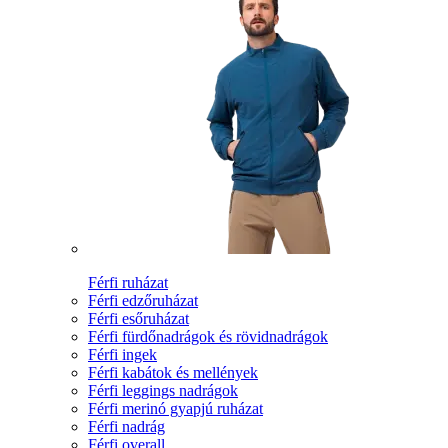
Férfi ruházat
Férfi edzőruházat
Férfi esőruházat
Férfi fürdőnadrágok és rövidnadrágok
Férfi ingek
Férfi kabátok és mellények
Férfi leggings nadrágok
Férfi merinó gyapjú ruházat
Férfi nadrág
Férfi overall