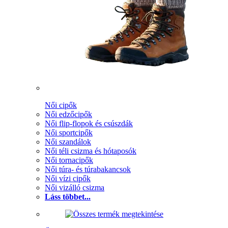
Női cipők
Női edzőcipők
Női flip-flopok és csúszdák
Női sportcipők
Női szandálok
Női téli csizma és hótaposók
Női tornacipők
Női túra- és túrabakancsok
Női vízi cipők
Női vizálló csizma
Láss többet...