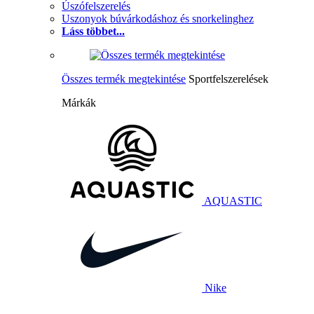
Úszófelszerelés
Uszonyok búvárkodáshoz és snorkelinghez
Láss többet...
Összes termék megtekintése
Sportfelszerelések
Márkák
AQUASTIC
Nike