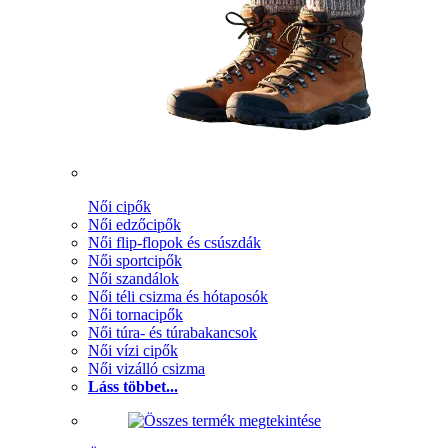
Női cipők
Női edzőcipők
Női flip-flopok és csúszdák
Női sportcipők
Női szandálok
Női téli csizma és hótaposók
Női tornacipők
Női túra- és túrabakancsok
Női vízi cipők
Női vizálló csizma
Láss többet...