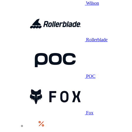
Wilson
Rollerblade
POC
Fox