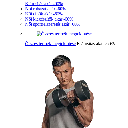
Kiárusítás akár -60%
Női ruházat akár -60%
Női cipők akár -60%
Női kiegészítők akár -60%
Női sportfelszerelés akár -60%
Összes termék megtekintése
Kiárusítás akár -60%