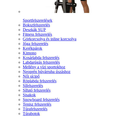
Sportfelszerelések
Bokszfelszerelés
Deszkák SUP
Fitness felszerelés
Görkorcsolya és inline korcsolya
Jóga felszerelés
Kerékpárok
Kimono
Kosárlabda felszerelés
Labdarúgás felszerelés
Mellény a vízi sportokhoz
Neoprén búvárruha úszáshoz
Női sícipő
Röplabda felszerelés
Sífelszerelés
Sífutó felszerelés
Sisakok
Snowboard felszerelés
Tenisz felszerelés
Túrafelszerelés
Túrabotok