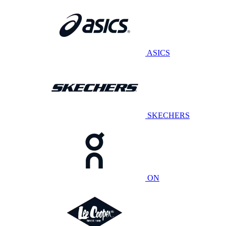
ASICS
SKECHERS
ON