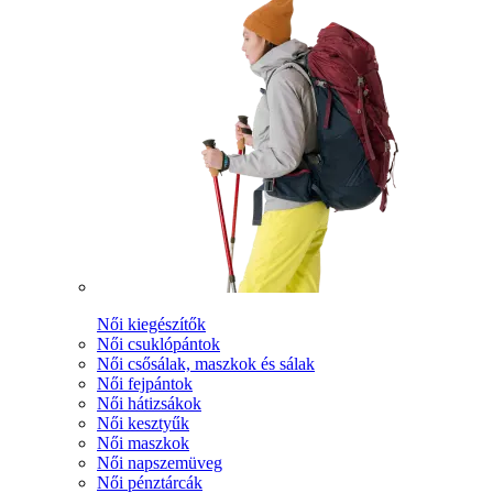
Női kiegészítők
Női csuklópántok
Női csősálak, maszkok és sálak
Női fejpántok
Női hátizsákok
Női kesztyűk
Női maszkok
Női napszemüveg
Női pénztárcák