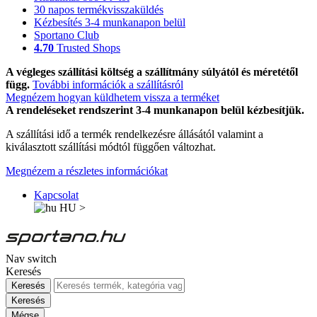
30 napos termékvisszaküldés
Kézbesítés 3-4 munkanapon belül
Sportano Club
4.70
Trusted Shops
A végleges szállítási költség a szállítmány súlyától és méretétől
függ.
További információk a szállításról
Megnézem hogyan küldhetem vissza a terméket
A rendeléseket rendszerint 3-4 munkanapon belül kézbesítjük.
A szállítási idő a termék rendelkezésre állásától valamint a
kiválasztott szállítási módtól függően változhat.
Megnézem a részletes információkat
Kapcsolat
HU
>
Nav switch
Keresés
Keresés
Keresés
Mégse