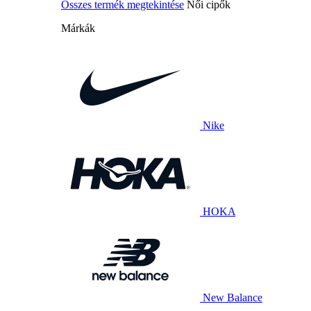
Összes termék megtekintése
Női cipők
Márkák
Nike
HOKA
New Balance