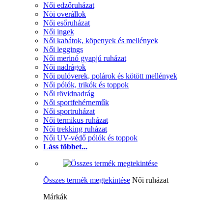
Női edzőruházat
Nöi overállok
Női esőruházat
Női ingek
Női kabátok, köpenyek és mellények
Női leggings
Női merinó gyapjú ruházat
Női nadrágok
Női pulóverek, polárok és kötött mellények
Női pólók, trikók és toppok
Női rövidnadrág
Női sportfehérneműk
Női sportruházat
Női termikus ruházat
Női trekking ruházat
Női UV-védő pólók és toppok
Láss többet...
Összes termék megtekintése
Női ruházat
Márkák