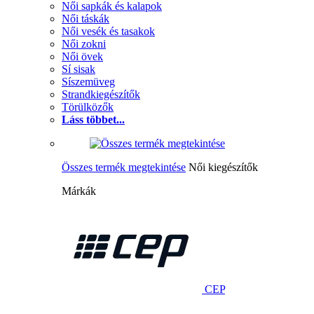
Női sapkák és kalapok
Női táskák
Női vesék és tasakok
Női zokni
Női övek
Sí sisak
Síszemüveg
Strandkiegészítők
Törülközők
Láss többet...
Összes termék megtekintése
Női kiegészítők
Márkák
CEP