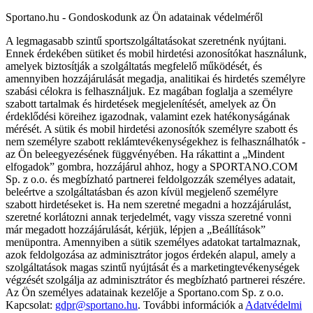
Sportano.hu - Gondoskodunk az Ön adatainak védelméről
A legmagasabb szintű sportszolgáltatásokat szeretnénk nyújtani.
Ennek érdekében sütiket és mobil hirdetési azonosítókat használunk,
amelyek biztosítják a szolgáltatás megfelelő működését, és
amennyiben hozzájárulását megadja, analitikai és hirdetés személyre
szabási célokra is felhasználjuk. Ez magában foglalja a személyre
szabott tartalmak és hirdetések megjelenítését, amelyek az Ön
érdeklődési köreihez igazodnak, valamint ezek hatékonyságának
mérését. A sütik és mobil hirdetési azonosítók személyre szabott és
nem személyre szabott reklámtevékenységekhez is felhasználhatók -
az Ön beleegyezésének függvényében. Ha rákattint a „Mindent
elfogadok” gombra, hozzájárul ahhoz, hogy a SPORTANO.COM
Sp. z o.o. és megbízható partnerei feldolgozzák személyes adatait,
beleértve a szolgáltatásban és azon kívül megjelenő személyre
szabott hirdetéseket is. Ha nem szeretné megadni a hozzájárulást,
szeretné korlátozni annak terjedelmét, vagy vissza szeretné vonni
már megadott hozzájárulását, kérjük, lépjen a „Beállítások”
menüpontra. Amennyiben a sütik személyes adatokat tartalmaznak,
azok feldolgozása az adminisztrátor jogos érdekén alapul, amely a
szolgáltatások magas szintű nyújtását és a marketingtevékenységek
végzését szolgálja az adminisztrátor és megbízható partnerei részére.
Az Ön személyes adatainak kezelője a Sportano.com Sp. z o.o.
Kapcsolat:
gdpr@sportano.hu
. További információk a
Adatvédelmi