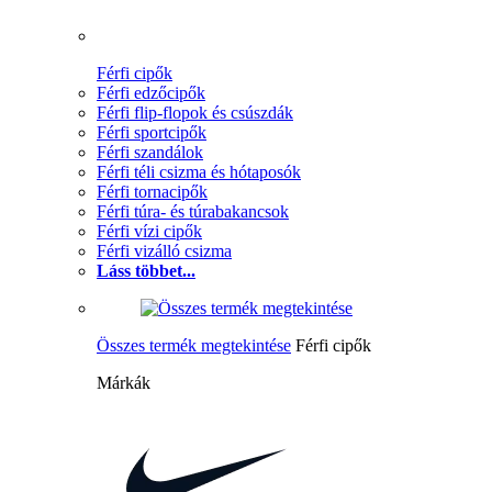
Férfi cipők
Férfi edzőcipők
Férfi flip-flopok és csúszdák
Férfi sportcipők
Férfi szandálok
Férfi téli csizma és hótaposók
Férfi tornacipők
Férfi túra- és túrabakancsok
Férfi vízi cipők
Férfi vizálló csizma
Láss többet...
Összes termék megtekintése
Férfi cipők
Márkák