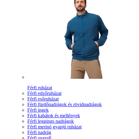
Férfi ruházat
Férfi edzőruházat
Férfi esőruházat
Férfi fürdőnadrágok és rövidnadrágok
Férfi ingek
Férfi kabátok és mellények
Férfi leggings nadrágok
Férfi merinó gyapjú ruházat
Férfi nadrág
Férfi overall