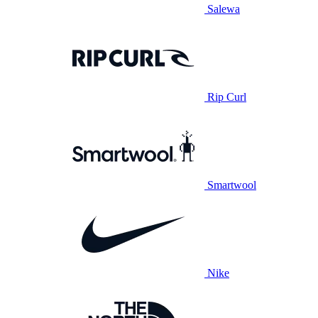
Salewa
Rip Curl
Smartwool
Nike