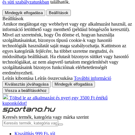
és süti szabályzatunkban
találhatók.
Mindegyik elfogadása
Beállítások
Beállítások
Amikor meglátogat egy webhelyet vagy egy alkalmazást használ, az
információ letölthető vagy menthető (például böngészőn keresztül).
Mivel azt szeretnénk, hogy Ön döntse el, hogyan használja
szolgáltatásainkat, bizonyos típusú cookie-k vagy hasonló
technológiák használatát saját maga szabályozhatja. Kattintson az
egyes kategóriák fejlécére, ha többet szeretne megtudni, és
módosíthatja beállításait. Ha elutasít bizonyos sütiket vagy hasonló
technológiákat, az nem alapvető tartalom megjelenítését vagy
szolgáltatásaink bizonyos funkcióinak elérhetetlenségét
eredményezheti.
Leírás kibontása
Leírás összecsukása
További információ
Kiválasztás jóváhagyása
Mindegyik elfogadása
Vissza a beállításokhoz
Töltsd le az alkalmazást és nyerj egy 3500 Ft értékű
kuponkódot!
Keresés termék, kategória vagy márka szerint
Kiszállítás 999 Ft- tól