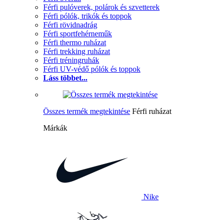
Férfi pulóverek, polárok és szvetterek
Férfi pólók, trikók és toppok
Férfi rövidnadrág
Férfi sportfehérneműk
Férfi thermo ruházat
Férfi trekking ruházat
Férfi tréningruhák
Férfi UV-védő pólók és toppok
Láss többet...
Összes termék megtekintése
Férfi ruházat
Márkák
Nike