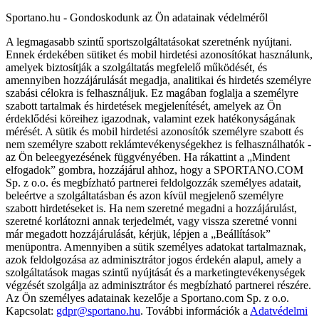
Sportano.hu - Gondoskodunk az Ön adatainak védelméről
A legmagasabb szintű sportszolgáltatásokat szeretnénk nyújtani.
Ennek érdekében sütiket és mobil hirdetési azonosítókat használunk,
amelyek biztosítják a szolgáltatás megfelelő működését, és
amennyiben hozzájárulását megadja, analitikai és hirdetés személyre
szabási célokra is felhasználjuk. Ez magában foglalja a személyre
szabott tartalmak és hirdetések megjelenítését, amelyek az Ön
érdeklődési köreihez igazodnak, valamint ezek hatékonyságának
mérését. A sütik és mobil hirdetési azonosítók személyre szabott és
nem személyre szabott reklámtevékenységekhez is felhasználhatók -
az Ön beleegyezésének függvényében. Ha rákattint a „Mindent
elfogadok” gombra, hozzájárul ahhoz, hogy a SPORTANO.COM
Sp. z o.o. és megbízható partnerei feldolgozzák személyes adatait,
beleértve a szolgáltatásban és azon kívül megjelenő személyre
szabott hirdetéseket is. Ha nem szeretné megadni a hozzájárulást,
szeretné korlátozni annak terjedelmét, vagy vissza szeretné vonni
már megadott hozzájárulását, kérjük, lépjen a „Beállítások”
menüpontra. Amennyiben a sütik személyes adatokat tartalmaznak,
azok feldolgozása az adminisztrátor jogos érdekén alapul, amely a
szolgáltatások magas szintű nyújtását és a marketingtevékenységek
végzését szolgálja az adminisztrátor és megbízható partnerei részére.
Az Ön személyes adatainak kezelője a Sportano.com Sp. z o.o.
Kapcsolat:
gdpr@sportano.hu
. További információk a
Adatvédelmi