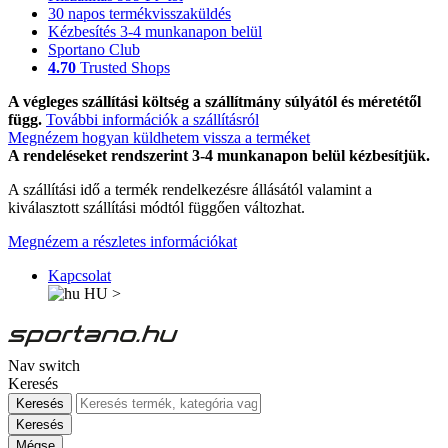
30 napos termékvisszaküldés
Kézbesítés 3-4 munkanapon belül
Sportano Club
4.70
Trusted Shops
A végleges szállítási költség a szállítmány súlyától és méretétől
függ.
További információk a szállításról
Megnézem hogyan küldhetem vissza a terméket
A rendeléseket rendszerint 3-4 munkanapon belül kézbesítjük.
A szállítási idő a termék rendelkezésre állásától valamint a
kiválasztott szállítási módtól függően változhat.
Megnézem a részletes információkat
Kapcsolat
HU
>
Nav switch
Keresés
Keresés
Keresés
Mégse