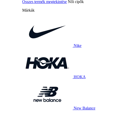
Összes termék megtekintése
Női cipők
Márkák
Nike
HOKA
New Balance