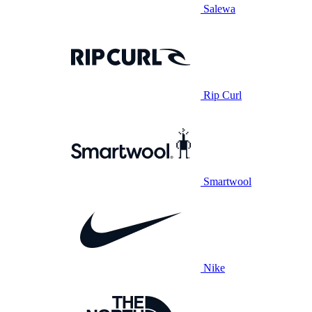
Salewa
Rip Curl
Smartwool
Nike