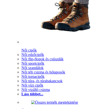
Női cipők
Női edzőcipők
Női flip-flopok és csúszdák
Női sportcipők
Női szandálok
Női téli csizma és hótaposók
Női tornacipők
Női túra- és túrabakancsok
Női vízi cipők
Női vizálló csizma
Láss többet...