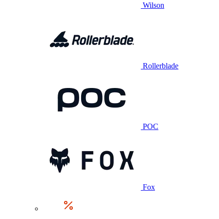
Wilson
Rollerblade
POC
Fox