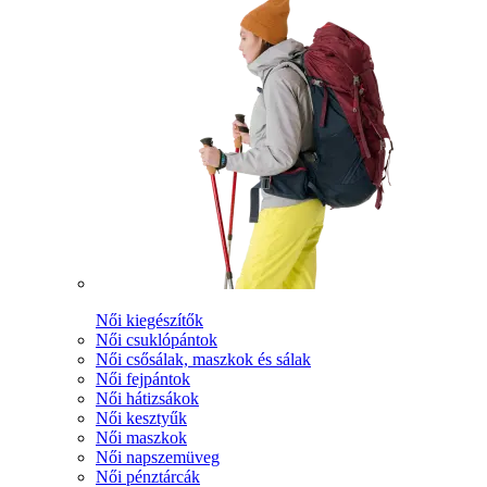
Női kiegészítők
Női csuklópántok
Női csősálak, maszkok és sálak
Női fejpántok
Női hátizsákok
Női kesztyűk
Női maszkok
Női napszemüveg
Női pénztárcák