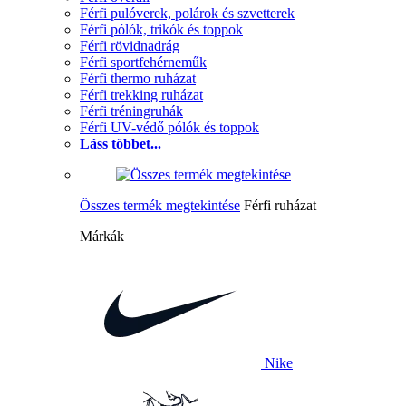
Férfi pulóverek, polárok és szvetterek
Férfi pólók, trikók és toppok
Férfi rövidnadrág
Férfi sportfehérneműk
Férfi thermo ruházat
Férfi trekking ruházat
Férfi tréningruhák
Férfi UV-védő pólók és toppok
Láss többet...
Összes termék megtekintése
Férfi ruházat
Márkák
Nike