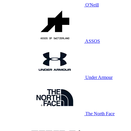
O'Neill
ASSOS
Under Armour
The North Face