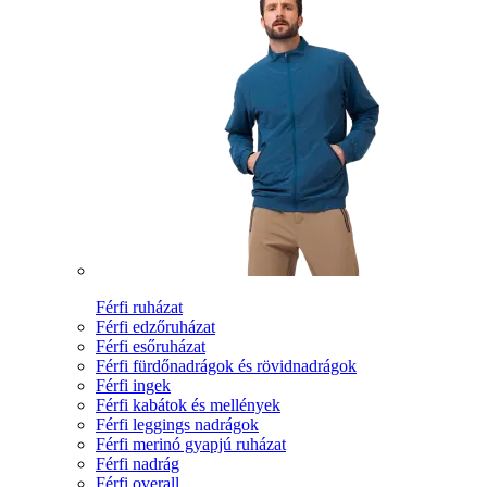
Férfi ruházat
Férfi edzőruházat
Férfi esőruházat
Férfi fürdőnadrágok és rövidnadrágok
Férfi ingek
Férfi kabátok és mellények
Férfi leggings nadrágok
Férfi merinó gyapjú ruházat
Férfi nadrág
Férfi overall