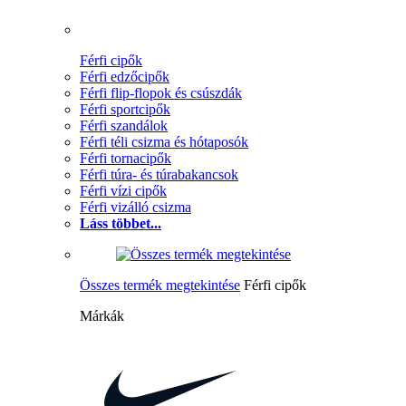
Férfi cipők
Férfi edzőcipők
Férfi flip-flopok és csúszdák
Férfi sportcipők
Férfi szandálok
Férfi téli csizma és hótaposók
Férfi tornacipők
Férfi túra- és túrabakancsok
Férfi vízi cipők
Férfi vizálló csizma
Láss többet...
Összes termék megtekintése
Férfi cipők
Márkák