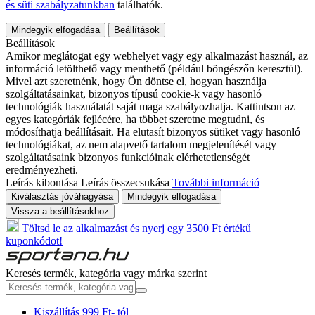
és süti szabályzatunkban
találhatók.
Mindegyik elfogadása
Beállítások
Beállítások
Amikor meglátogat egy webhelyet vagy egy alkalmazást használ, az
információ letölthető vagy menthető (például böngészőn keresztül).
Mivel azt szeretnénk, hogy Ön döntse el, hogyan használja
szolgáltatásainkat, bizonyos típusú cookie-k vagy hasonló
technológiák használatát saját maga szabályozhatja. Kattintson az
egyes kategóriák fejlécére, ha többet szeretne megtudni, és
módosíthatja beállításait. Ha elutasít bizonyos sütiket vagy hasonló
technológiákat, az nem alapvető tartalom megjelenítését vagy
szolgáltatásaink bizonyos funkcióinak elérhetetlenségét
eredményezheti.
Leírás kibontása
Leírás összecsukása
További információ
Kiválasztás jóváhagyása
Mindegyik elfogadása
Vissza a beállításokhoz
Töltsd le az alkalmazást és nyerj egy 3500 Ft értékű
kuponkódot!
Keresés termék, kategória vagy márka szerint
Kiszállítás 999 Ft- tól