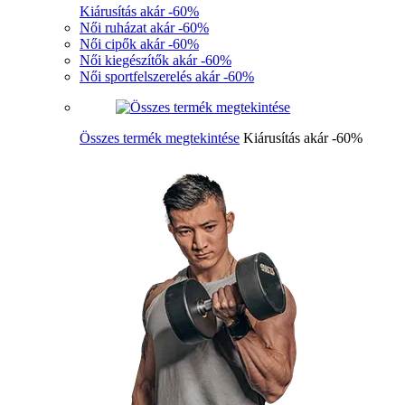
Kiárusítás akár -60%
Női ruházat akár -60%
Női cipők akár -60%
Női kiegészítők akár -60%
Női sportfelszerelés akár -60%
Összes termék megtekintése
Kiárusítás akár -60%