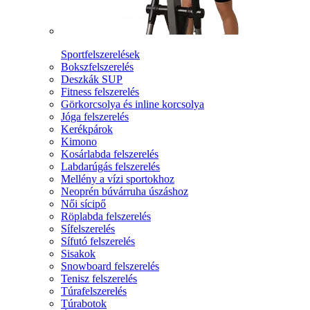
Sportfelszerelések
Bokszfelszerelés
Deszkák SUP
Fitness felszerelés
Görkorcsolya és inline korcsolya
Jóga felszerelés
Kerékpárok
Kimono
Kosárlabda felszerelés
Labdarúgás felszerelés
Mellény a vízi sportokhoz
Neoprén búvárruha úszáshoz
Női sícipő
Röplabda felszerelés
Sífelszerelés
Sífutó felszerelés
Sisakok
Snowboard felszerelés
Tenisz felszerelés
Túrafelszerelés
Túrabotok