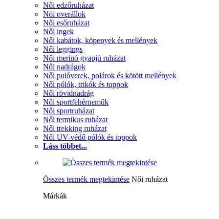
Női edzőruházat
Nöi overállok
Női esőruházat
Női ingek
Női kabátok, köpenyek és mellények
Női leggings
Női merinó gyapjú ruházat
Női nadrágok
Női pulóverek, polárok és kötött mellények
Női pólók, trikók és toppok
Női rövidnadrág
Női sportfehérneműk
Női sportruházat
Női termikus ruházat
Női trekking ruházat
Női UV-védő pólók és toppok
Láss többet...
Összes termék megtekintése
Női ruházat
Márkák