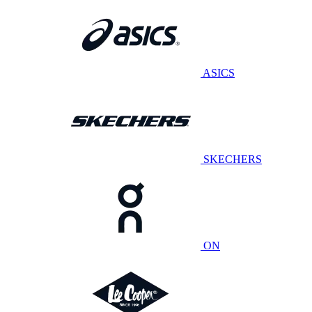
ASICS
SKECHERS
ON