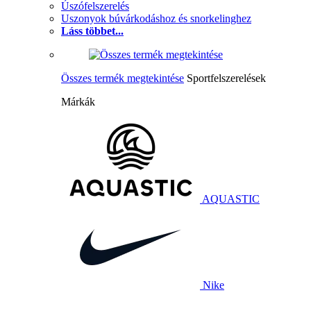
Úszófelszerelés
Uszonyok búvárkodáshoz és snorkelinghez
Láss többet...
Összes termék megtekintése
Sportfelszerelések
Márkák
AQUASTIC
Nike