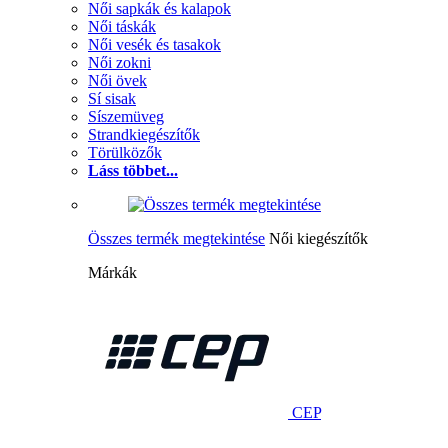
Női sapkák és kalapok
Női táskák
Női vesék és tasakok
Női zokni
Női övek
Sí sisak
Síszemüveg
Strandkiegészítők
Törülközők
Láss többet...
Összes termék megtekintése
Női kiegészítők
Márkák
CEP