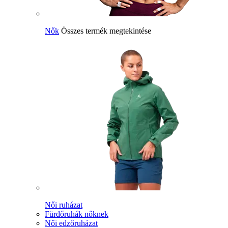
Nők
Összes termék megtekintése
Női ruházat
Fürdőruhák nőknek
Női edzőruházat