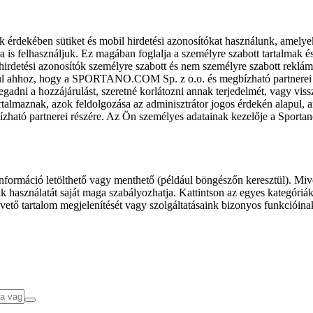
k érdekében sütiket és mobil hirdetési azonosítókat használunk, amelye
ra is felhasználjuk. Ez magában foglalja a személyre szabott tartalmak 
hirdetési azonosítók személyre szabott és nem személyre szabott rekl
l ahhoz, hogy a SPORTANO.COM Sp. z o.o. és megbízható partnerei fel
gadni a hozzájárulást, szeretné korlátozni annak terjedelmét, vagy viss
almaznak, azok feldolgozása az adminisztrátor jogos érdekén alapul, am
ízható partnerei részére. Az Ön személyes adatainak kezelője a Sporta
formáció letölthető vagy menthető (például böngészőn keresztül). Mive
 használatát saját maga szabályozhatja. Kattintson az egyes kategóriák f
vető tartalom megjelenítését vagy szolgáltatásaink bizonyos funkcióina