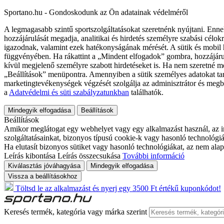
Sportano.hu - Gondoskodunk az Ön adatainak védelméről
A legmagasabb szintű sportszolgáltatásokat szeretnénk nyújtani. Enne
hozzájárulását megadja, analitikai és hirdetés személyre szabási célok
igazodnak, valamint ezek hatékonyságának mérését. A sütik és mobil 
függvényében. Ha rákattint a „Mindent elfogadok” gombra, hozzájáru
kívül megjelenő személyre szabott hirdetéseket is. Ha nem szeretné me
„Beállítások” menüpontra. Amennyiben a sütik személyes adatokat tart
marketingtevékenységek végzését szolgálja az adminisztrátor és megb
a
Adatvédelmi és süti szabályzatunkban
találhatók.
Mindegyik elfogadása
Beállítások
Beállítások
Amikor meglátogat egy webhelyet vagy egy alkalmazást használ, az in
szolgáltatásainkat, bizonyos típusú cookie-k vagy hasonló technológiák
Ha elutasít bizonyos sütiket vagy hasonló technológiákat, az nem alap
Leírás kibontása
Leírás összecsukása
További információ
Kiválasztás jóváhagyása
Mindegyik elfogadása
Vissza a beállításokhoz
Töltsd le az alkalmazást és nyerj egy 3500 Ft értékű kuponkódot!
Keresés termék, kategória vagy márka szerint