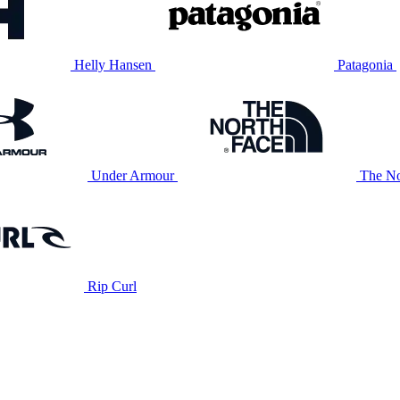
Helly Hansen
Patagonia
Under Armour
The No
Rip Curl