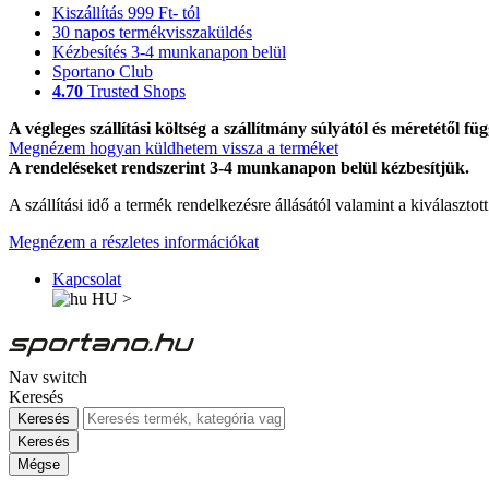
Kiszállítás 999 Ft- tól
30 napos termékvisszaküldés
Kézbesítés 3-4 munkanapon belül
Sportano Club
4.70
Trusted Shops
A végleges szállítási költség a szállítmány súlyától és méretétől füg
Megnézem hogyan küldhetem vissza a terméket
A rendeléseket rendszerint 3-4 munkanapon belül kézbesítjük.
A szállítási idő a termék rendelkezésre állásától valamint a kiválasztot
Megnézem a részletes információkat
Kapcsolat
HU
>
Nav switch
Keresés
Keresés
Keresés
Mégse