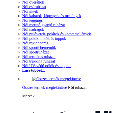
Nöi overállok
Női esőruházat
Női ingek
Női kabátok, köpenyek és mellények
Női leggings
Női merinó gyapjú ruházat
Női nadrágok
Női pulóverek, polárok és kötött mellények
Női pólók, trikók és toppok
Női rövidnadrág
Női sportfehérneműk
Női sportruházat
Női termikus ruházat
Női trekking ruházat
Női UV-védő pólók és toppok
Láss többet...
Összes termék megtekintése
Női ruházat
Márkák