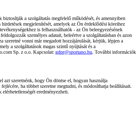
k biztosítják a szolgáltatás megfelelő működését, és amennyiben
és hirdetések megjelenítését, amelyek az Ön érdeklődési köreihez
ámtevékenységekhez is felhasználhatók - az Ön beleegyezésének
dolgozzák személyes adatait, beleértve a szolgáltatásban és azon
za szeretné vonni már megadott hozzájárulását, kérjük, lépjen a
ely a szolgáltatások magas szintű nyújtását és a
no.com Sp. z o.o. Kapcsolat:
gdpr@sportano.hu
. További információk
l azt szeretnénk, hogy Ön döntse el, hogyan használja
ejlécére, ha többet szeretne megtudni, és módosíthatja beállításait.
k elérhetetlenségét eredményezheti.