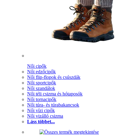
Női cipők
Női edzőcipők
Női flip-flopok és csúszdák
Női sportcipők
Női szandálok
Női téli csizma és hótaposók
Női tornacipők
Női túra- és túrabakancsok
Női vízi cipők
Női vizálló csizma
Láss többet...