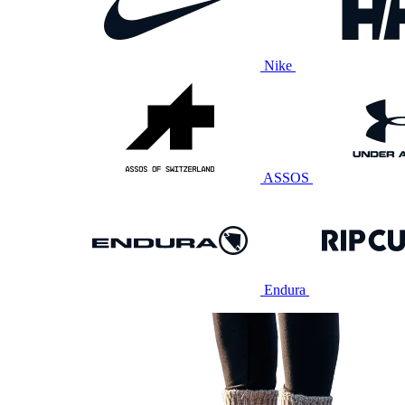
Nike
ASSOS
Endura