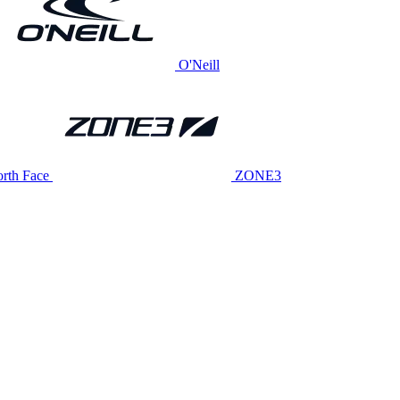
O'Neill
rth Face
ZONE3