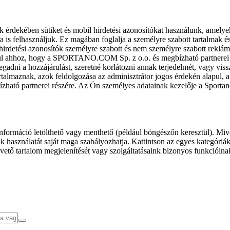
k érdekében sütiket és mobil hirdetési azonosítókat használunk, amelye
ra is felhasználjuk. Ez magában foglalja a személyre szabott tartalmak 
hirdetési azonosítók személyre szabott és nem személyre szabott rekl
l ahhoz, hogy a SPORTANO.COM Sp. z o.o. és megbízható partnerei fel
gadni a hozzájárulást, szeretné korlátozni annak terjedelmét, vagy viss
almaznak, azok feldolgozása az adminisztrátor jogos érdekén alapul, am
ízható partnerei részére. Az Ön személyes adatainak kezelője a Sporta
formáció letölthető vagy menthető (például böngészőn keresztül). Mive
 használatát saját maga szabályozhatja. Kattintson az egyes kategóriák f
vető tartalom megjelenítését vagy szolgáltatásaink bizonyos funkcióina