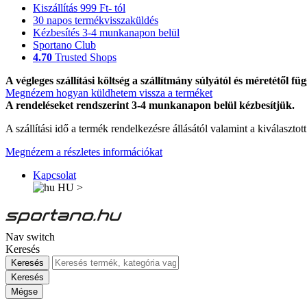
Kiszállítás 999 Ft- tól
30 napos termékvisszaküldés
Kézbesítés 3-4 munkanapon belül
Sportano Club
4.70
Trusted Shops
A végleges szállítási költség a szállítmány súlyától és méretétől füg
Megnézem hogyan küldhetem vissza a terméket
A rendeléseket rendszerint 3-4 munkanapon belül kézbesítjük.
A szállítási idő a termék rendelkezésre állásától valamint a kiválasztot
Megnézem a részletes információkat
Kapcsolat
HU
>
Nav switch
Keresés
Keresés
Keresés
Mégse