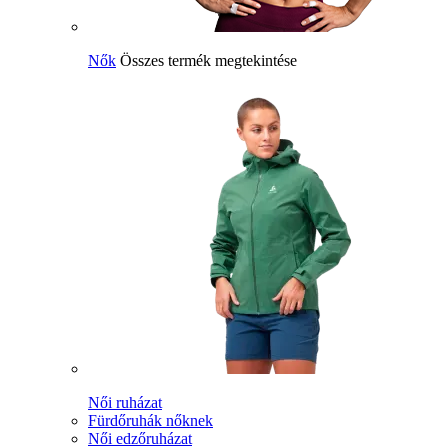
Nők
Összes termék megtekintése
Női ruházat
Fürdőruhák nőknek
Női edzőruházat