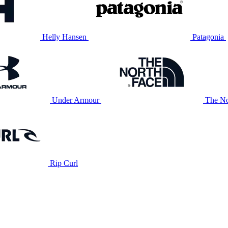
Helly Hansen
Patagonia
Under Armour
The No
Rip Curl