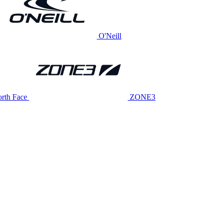
O'Neill
rth Face
ZONE3