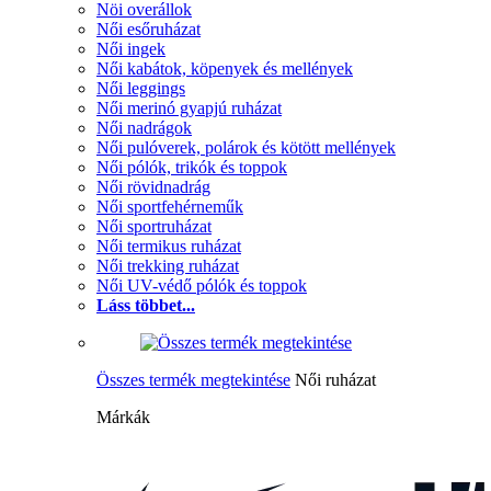
Nöi overállok
Női esőruházat
Női ingek
Női kabátok, köpenyek és mellények
Női leggings
Női merinó gyapjú ruházat
Női nadrágok
Női pulóverek, polárok és kötött mellények
Női pólók, trikók és toppok
Női rövidnadrág
Női sportfehérneműk
Női sportruházat
Női termikus ruházat
Női trekking ruházat
Női UV-védő pólók és toppok
Láss többet...
Összes termék megtekintése
Női ruházat
Márkák