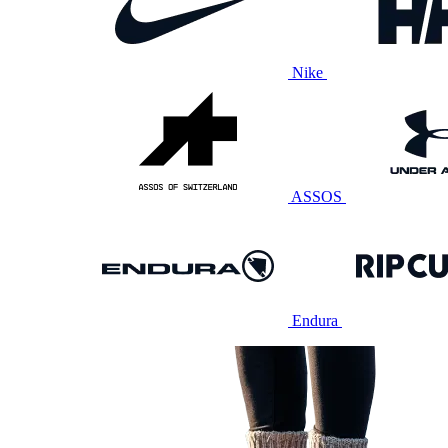
Nike
ASSOS
Endura