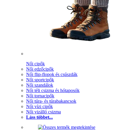
Női cipők
Női edzőcipők
Női flip-flopok és csúszdák
Női sportcipők
Női szandálok
Női téli csizma és hótaposók
Női tornacipők
Női túra- és túrabakancsok
Női vízi cipők
Női vizálló csizma
Láss többet...