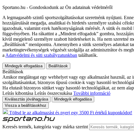
Sportano.hu - Gondoskodunk az Ön adatainak védelméről
A legmagasabb szintű sportszolgáltatásokat szeretnénk nyújtani. Enne
hozzájárulását megadja, analitikai és hirdetés személyre szabási célok
igazodnak, valamint ezek hatékonyságának mérését. A sütik és mobil 
függvényében. Ha rákattint a „Mindent elfogadok” gombra, hozzájáru
kívül megjelenő személyre szabott hirdetéseket is. Ha nem szeretné me
„Beállítások” menüpontra. Amennyiben a sütik személyes adatokat tart
marketingtevékenységek végzését szolgálja az adminisztrátor és megb
a
Adatvédelmi és süti szabályzatunkban
találhatók.
Mindegyik elfogadása
Beállítások
Beállítások
Amikor meglátogat egy webhelyet vagy egy alkalmazást használ, az in
szolgáltatásainkat, bizonyos típusú cookie-k vagy hasonló technológiák
Ha elutasít bizonyos sütiket vagy hasonló technológiákat, az nem alap
Leírás kibontása
Leírás összecsukása
További információ
Kiválasztás jóváhagyása
Mindegyik elfogadása
Vissza a beállításokhoz
Töltsd le az alkalmazást és nyerj egy 3500 Ft értékű kuponkódot!
Keresés termék, kategória vagy márka szerint