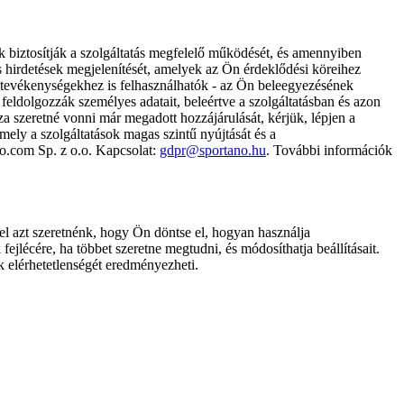
k biztosítják a szolgáltatás megfelelő működését, és amennyiben
és hirdetések megjelenítését, amelyek az Ön érdeklődési köreihez
ámtevékenységekhez is felhasználhatók - az Ön beleegyezésének
dolgozzák személyes adatait, beleértve a szolgáltatásban és azon
za szeretné vonni már megadott hozzájárulását, kérjük, lépjen a
ely a szolgáltatások magas szintű nyújtását és a
no.com Sp. z o.o. Kapcsolat:
gdpr@sportano.hu
. További információk
l azt szeretnénk, hogy Ön döntse el, hogyan használja
ejlécére, ha többet szeretne megtudni, és módosíthatja beállításait.
k elérhetetlenségét eredményezheti.