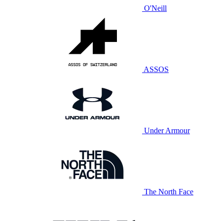
O'Neill
ASSOS
Under Armour
The North Face