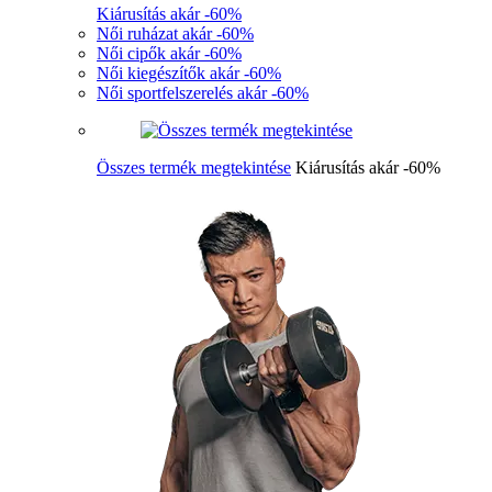
Kiárusítás akár -60%
Női ruházat akár -60%
Női cipők akár -60%
Női kiegészítők akár -60%
Női sportfelszerelés akár -60%
Összes termék megtekintése
Kiárusítás akár -60%