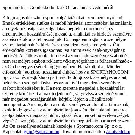
Sportano.hu - Gondoskodunk az Ön adatainak védelméről
A legmagasabb szintű sportszolgáltatásokat szeretnénk nyújtani.
Ennek érdekében sütiket és mobil hirdetési azonosítókat használunk,
amelyek biztosítják a szolgáltatás megfelelő működését, és
amennyiben hozzájárulását megadja, analitikai és hirdetés személyre
szabási célokra is felhasználjuk. Ez magában foglalja a személyre
szabott tartalmak és hirdetések megjelenítését, amelyek az Ön
érdeklődési köreihez igazodnak, valamint ezek hatékonyságának
mérését. A sütik és mobil hirdetési azonosítók személyre szabott és
nem személyre szabott reklámtevékenységekhez is felhasználhatók -
az Ön beleegyezésének függvényében. Ha rákattint a „Mindent
elfogadok” gombra, hozzájárul ahhoz, hogy a SPORTANO.COM
Sp. z o.o. és megbízható partnerei feldolgozzák személyes adatait,
beleértve a szolgáltatásban és azon kívül megjelenő személyre
szabott hirdetéseket is. Ha nem szeretné megadni a hozzájárulást,
szeretné korlátozni annak terjedelmét, vagy vissza szeretné vonni
már megadott hozzájárulását, kérjük, lépjen a „Beállítások”
menüpontra. Amennyiben a sütik személyes adatokat tartalmaznak,
azok feldolgozása az adminisztrátor jogos érdekén alapul, amely a
szolgáltatások magas szintű nyújtását és a marketingtevékenységek
végzését szolgálja az adminisztrátor és megbízható partnerei részére.
Az Ön személyes adatainak kezelője a Sportano.com Sp. z o.o.
Kapcsolat:
gdpr@sportano.hu
. További információk a
Adatvédelmi