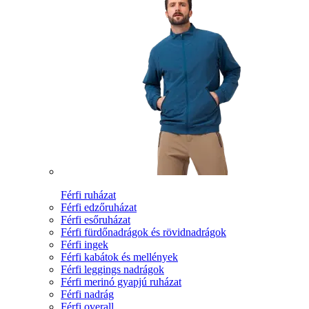
Férfi ruházat
Férfi edzőruházat
Férfi esőruházat
Férfi fürdőnadrágok és rövidnadrágok
Férfi ingek
Férfi kabátok és mellények
Férfi leggings nadrágok
Férfi merinó gyapjú ruházat
Férfi nadrág
Férfi overall