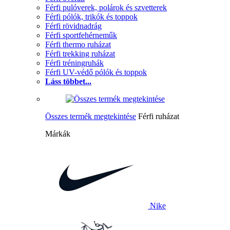
Férfi pulóverek, polárok és szvetterek
Férfi pólók, trikók és toppok
Férfi rövidnadrág
Férfi sportfehérneműk
Férfi thermo ruházat
Férfi trekking ruházat
Férfi tréningruhák
Férfi UV-védő pólók és toppok
Láss többet...
Összes termék megtekintése
Férfi ruházat
Márkák
Nike