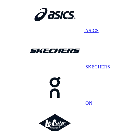
ASICS
SKECHERS
ON