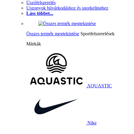
Úszófelszerelés
Uszonyok búvárkodáshoz és snorkelinghez
Láss többet...
Összes termék megtekintése
Sportfelszerelések
Márkák
AQUASTIC
Nike