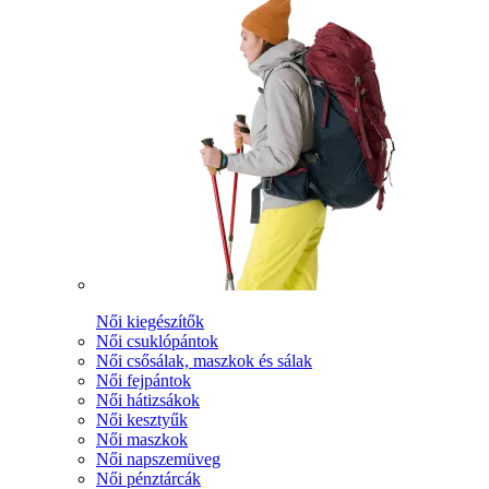
Női kiegészítők
Női csuklópántok
Női csősálak, maszkok és sálak
Női fejpántok
Női hátizsákok
Női kesztyűk
Női maszkok
Női napszemüveg
Női pénztárcák