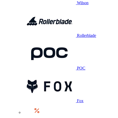
Wilson
Rollerblade
POC
Fox