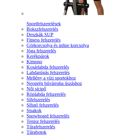
Sportfelszerelések
Bokszfelszerelés
Deszkák SUP
Fitness felszerelés
Görkorcsolya és inline korcsolya
Jóga felszerelés
Kerékpárok
Kimono
Kosárlabda felszerelés
Labdarúgás felszerelés
Mellény a vízi sportokhoz
Neoprén búvárruha úszáshoz
Női sícipő
Röplabda felszerelés
Sífelszerelés
Sífutó felszerelés
Sisakok
Snowboard felszerelés
Tenisz felszerelés
Túrafelszerelés
Túrabotok