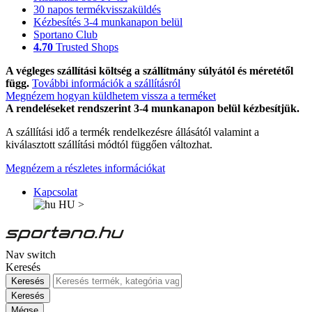
30 napos termékvisszaküldés
Kézbesítés 3-4 munkanapon belül
Sportano Club
4.70
Trusted Shops
A végleges szállítási költség a szállítmány súlyától és méretétől
függ.
További információk a szállításról
Megnézem hogyan küldhetem vissza a terméket
A rendeléseket rendszerint 3-4 munkanapon belül kézbesítjük.
A szállítási idő a termék rendelkezésre állásától valamint a
kiválasztott szállítási módtól függően változhat.
Megnézem a részletes információkat
Kapcsolat
HU
>
Nav switch
Keresés
Keresés
Keresés
Mégse