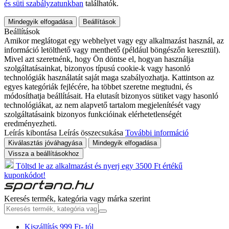
és süti szabályzatunkban
találhatók.
Mindegyik elfogadása
Beállítások
Beállítások
Amikor meglátogat egy webhelyet vagy egy alkalmazást használ, az
információ letölthető vagy menthető (például böngészőn keresztül).
Mivel azt szeretnénk, hogy Ön döntse el, hogyan használja
szolgáltatásainkat, bizonyos típusú cookie-k vagy hasonló
technológiák használatát saját maga szabályozhatja. Kattintson az
egyes kategóriák fejlécére, ha többet szeretne megtudni, és
módosíthatja beállításait. Ha elutasít bizonyos sütiket vagy hasonló
technológiákat, az nem alapvető tartalom megjelenítését vagy
szolgáltatásaink bizonyos funkcióinak elérhetetlenségét
eredményezheti.
Leírás kibontása
Leírás összecsukása
További információ
Kiválasztás jóváhagyása
Mindegyik elfogadása
Vissza a beállításokhoz
Töltsd le az alkalmazást és nyerj egy 3500 Ft értékű
kuponkódot!
Keresés termék, kategória vagy márka szerint
Kiszállítás 999 Ft- tól