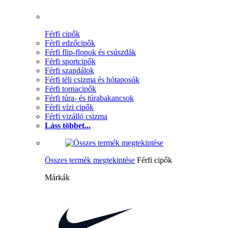
Férfi cipők
Férfi edzőcipők
Férfi flip-flopok és csúszdák
Férfi sportcipők
Férfi szandálok
Férfi téli csizma és hótaposók
Férfi tornacipők
Férfi túra- és túrabakancsok
Férfi vízi cipők
Férfi vizálló csizma
Láss többet...
Összes termék megtekintése
Férfi cipők
Márkák