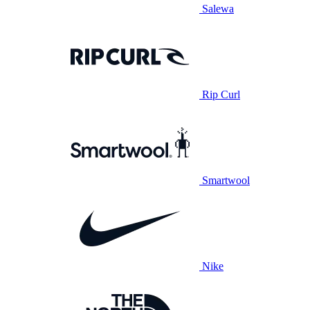
Salewa
Rip Curl
Smartwool
Nike