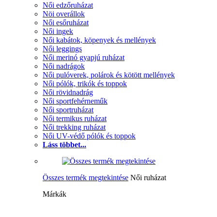
Női edzőruházat
Nöi overállok
Női esőruházat
Női ingek
Női kabátok, köpenyek és mellények
Női leggings
Női merinó gyapjú ruházat
Női nadrágok
Női pulóverek, polárok és kötött mellények
Női pólók, trikók és toppok
Női rövidnadrág
Női sportfehérneműk
Női sportruházat
Női termikus ruházat
Női trekking ruházat
Női UV-védő pólók és toppok
Láss többet...
Összes termék megtekintése
Női ruházat
Márkák