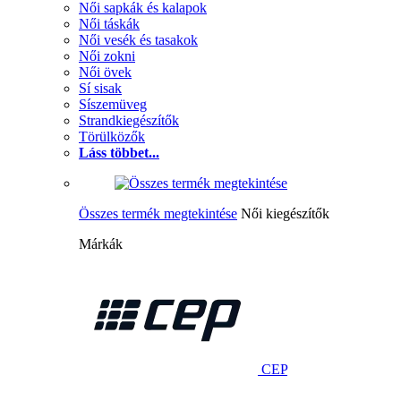
Női sapkák és kalapok
Női táskák
Női vesék és tasakok
Női zokni
Női övek
Sí sisak
Síszemüveg
Strandkiegészítők
Törülközők
Láss többet...
Összes termék megtekintése
Női kiegészítők
Márkák
CEP