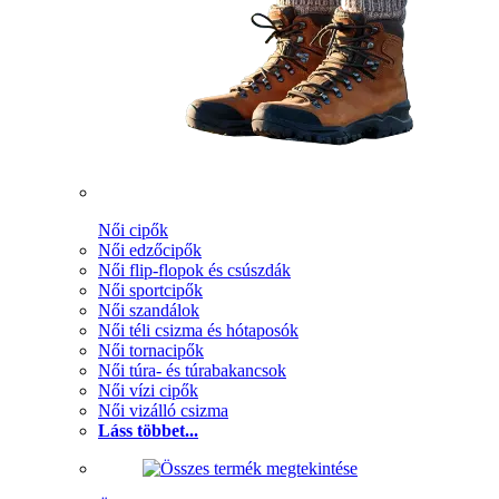
Női cipők
Női edzőcipők
Női flip-flopok és csúszdák
Női sportcipők
Női szandálok
Női téli csizma és hótaposók
Női tornacipők
Női túra- és túrabakancsok
Női vízi cipők
Női vizálló csizma
Láss többet...