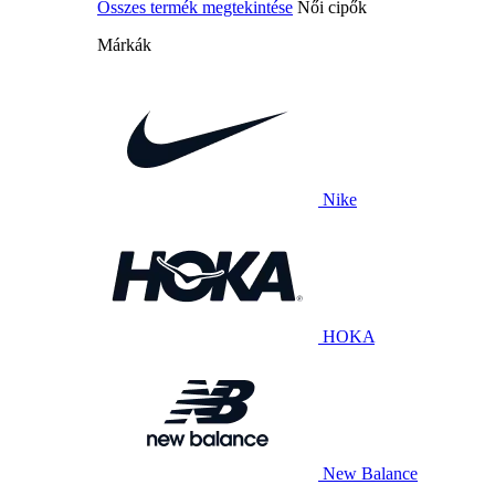
Összes termék megtekintése
Női cipők
Márkák
Nike
HOKA
New Balance