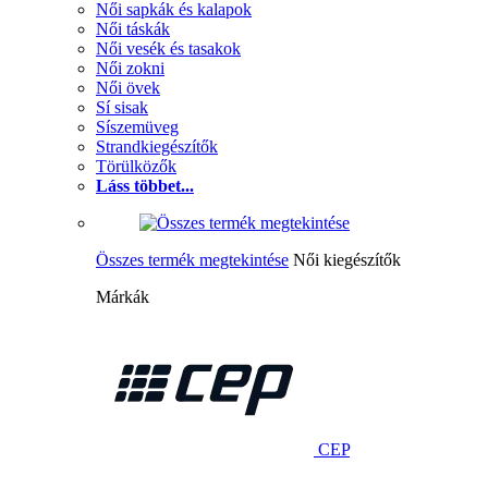
Női sapkák és kalapok
Női táskák
Női vesék és tasakok
Női zokni
Női övek
Sí sisak
Síszemüveg
Strandkiegészítők
Törülközők
Láss többet...
Összes termék megtekintése
Női kiegészítők
Márkák
CEP