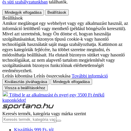
és süti szabályzatunkban
találhatók.
Mindegyik elfogadása
Beállítások
Beállítások
Amikor meglátogat egy webhelyet vagy egy alkalmazást használ, az
információ letölthető vagy menthető (például böngészőn keresztül).
Mivel azt szeretnénk, hogy Ön döntse el, hogyan használja
szolgáltatásainkat, bizonyos típusú cookie-k vagy hasonló
technológiák használatát saját maga szabályozhatja. Kattintson az
egyes kategóriák fejlécére, ha többet szeretne megtudni, és
módosíthatja beállításait. Ha elutasít bizonyos sütiket vagy hasonló
technológiákat, az nem alapvető tartalom megjelenítését vagy
szolgáltatásaink bizonyos funkcióinak elérhetetlenségét
eredményezheti.
Leírás kibontása
Leírás összecsukása
További információ
Kiválasztás jóváhagyása
Mindegyik elfogadása
Vissza a beállításokhoz
Töltsd le az alkalmazást és nyerj egy 3500 Ft értékű
kuponkódot!
Keresés termék, kategória vagy márka szerint
Kiszállítás 999 Ft- tól