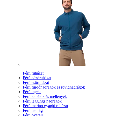
Férfi ruházat
Férfi edzőruházat
Férfi esőruházat
Férfi fürdőnadrágok és rövidnadrágok
Férfi ingek
Férfi kabátok és mellények
Férfi leggings nadrágok
Férfi merinó gyapjú ruházat
Férfi nadrág
Férfi overall