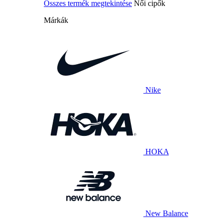
Összes termék megtekintése
Női cipők
Márkák
Nike
HOKA
New Balance