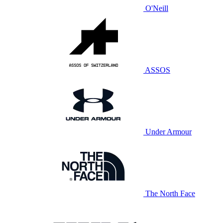
O'Neill
ASSOS
Under Armour
The North Face