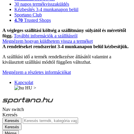
30 napos termékvisszaküldés
Kézbesítés 3-4 munkanapon belül
Sportano Club
4.70
Trusted Shops
A végleges szállítási költség a szállítmány súlyától és méretétől
függ.
További információk a szállításról
Megnézem hogyan küldhetem vissza a terméket
A rendeléseket rendszerint 3-4 munkanapon belül kézbesítjük.
A szállítási idő a termék rendelkezésre állásától valamint a
kiválasztott szállítási módtól függően változhat.
Megnézem a részletes információkat
Kapcsolat
HU
>
Nav switch
Keresés
Keresés
Keresés
Mégse