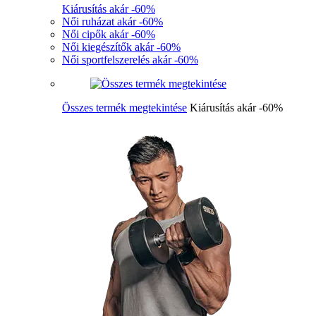
Kiárusítás akár -60%
Női ruházat akár -60%
Női cipők akár -60%
Női kiegészítők akár -60%
Női sportfelszerelés akár -60%
Összes termék megtekintése
Kiárusítás akár -60%