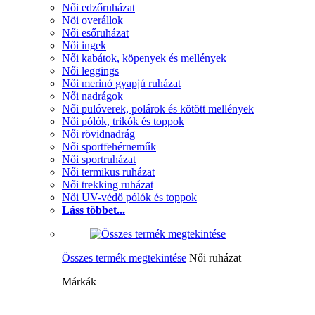
Női edzőruházat
Nöi overállok
Női esőruházat
Női ingek
Női kabátok, köpenyek és mellények
Női leggings
Női merinó gyapjú ruházat
Női nadrágok
Női pulóverek, polárok és kötött mellények
Női pólók, trikók és toppok
Női rövidnadrág
Női sportfehérneműk
Női sportruházat
Női termikus ruházat
Női trekking ruházat
Női UV-védő pólók és toppok
Láss többet...
Összes termék megtekintése
Női ruházat
Márkák