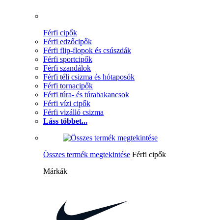
Férfi cipők
Férfi edzőcipők
Férfi flip-flopok és csúszdák
Férfi sportcipők
Férfi szandálok
Férfi téli csizma és hótaposók
Férfi tornacipők
Férfi túra- és túrabakancsok
Férfi vízi cipők
Férfi vizálló csizma
Láss többet...
Összes termék megtekintése
Férfi cipők
Márkák