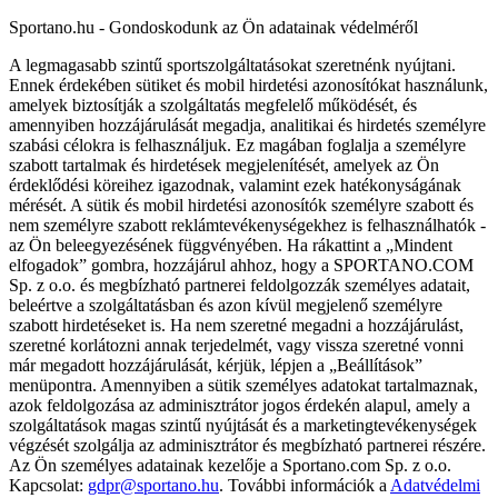
Sportano.hu - Gondoskodunk az Ön adatainak védelméről
A legmagasabb szintű sportszolgáltatásokat szeretnénk nyújtani.
Ennek érdekében sütiket és mobil hirdetési azonosítókat használunk,
amelyek biztosítják a szolgáltatás megfelelő működését, és
amennyiben hozzájárulását megadja, analitikai és hirdetés személyre
szabási célokra is felhasználjuk. Ez magában foglalja a személyre
szabott tartalmak és hirdetések megjelenítését, amelyek az Ön
érdeklődési köreihez igazodnak, valamint ezek hatékonyságának
mérését. A sütik és mobil hirdetési azonosítók személyre szabott és
nem személyre szabott reklámtevékenységekhez is felhasználhatók -
az Ön beleegyezésének függvényében. Ha rákattint a „Mindent
elfogadok” gombra, hozzájárul ahhoz, hogy a SPORTANO.COM
Sp. z o.o. és megbízható partnerei feldolgozzák személyes adatait,
beleértve a szolgáltatásban és azon kívül megjelenő személyre
szabott hirdetéseket is. Ha nem szeretné megadni a hozzájárulást,
szeretné korlátozni annak terjedelmét, vagy vissza szeretné vonni
már megadott hozzájárulását, kérjük, lépjen a „Beállítások”
menüpontra. Amennyiben a sütik személyes adatokat tartalmaznak,
azok feldolgozása az adminisztrátor jogos érdekén alapul, amely a
szolgáltatások magas szintű nyújtását és a marketingtevékenységek
végzését szolgálja az adminisztrátor és megbízható partnerei részére.
Az Ön személyes adatainak kezelője a Sportano.com Sp. z o.o.
Kapcsolat:
gdpr@sportano.hu
. További információk a
Adatvédelmi