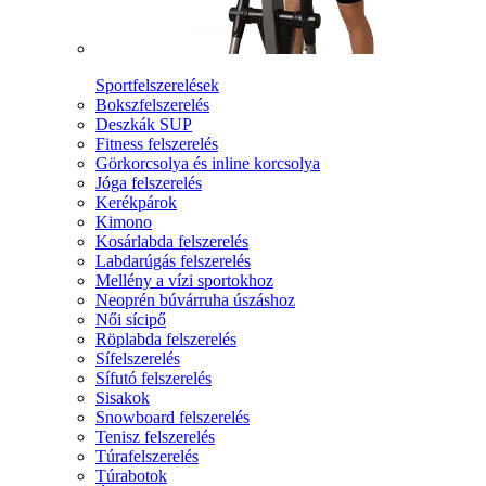
Sportfelszerelések
Bokszfelszerelés
Deszkák SUP
Fitness felszerelés
Görkorcsolya és inline korcsolya
Jóga felszerelés
Kerékpárok
Kimono
Kosárlabda felszerelés
Labdarúgás felszerelés
Mellény a vízi sportokhoz
Neoprén búvárruha úszáshoz
Női sícipő
Röplabda felszerelés
Sífelszerelés
Sífutó felszerelés
Sisakok
Snowboard felszerelés
Tenisz felszerelés
Túrafelszerelés
Túrabotok