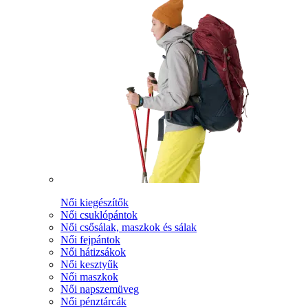
Női kiegészítők
Női csuklópántok
Női csősálak, maszkok és sálak
Női fejpántok
Női hátizsákok
Női kesztyűk
Női maszkok
Női napszemüveg
Női pénztárcák