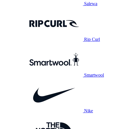
Salewa
Rip Curl
Smartwool
Nike