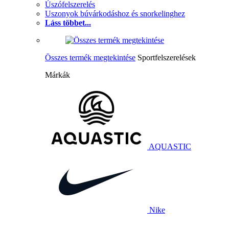
Úszófelszerelés
Uszonyok búvárkodáshoz és snorkelinghez
Láss többet...
Összes termék megtekintése
Sportfelszerelések
Márkák
AQUASTIC
Nike