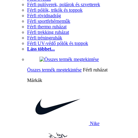
Férfi pulóverek, polárok és szvetterek
Férfi pólók, trikók és toppok
Férfi rövidnadrág
Férfi sportfehérneműk
Férfi thermo ruházat
Férfi trekking ruházat
Férfi tréningruhák
Férfi UV-védő pólók és toppok
Láss többet...
Összes termék megtekintése
Férfi ruházat
Márkák
Nike