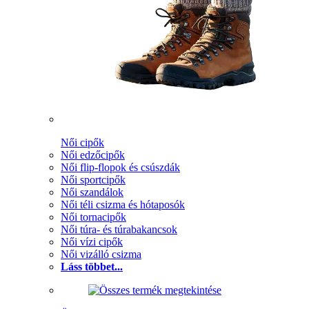
Női cipők
Női edzőcipők
Női flip-flopok és csúszdák
Női sportcipők
Női szandálok
Női téli csizma és hótaposók
Női tornacipők
Női túra- és túrabakancsok
Női vízi cipők
Női vizálló csizma
Láss többet...