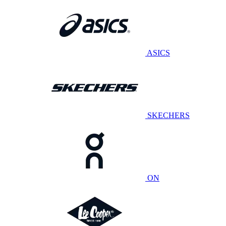
ASICS
SKECHERS
ON