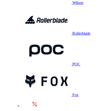
Wilson
Rollerblade
POC
Fox