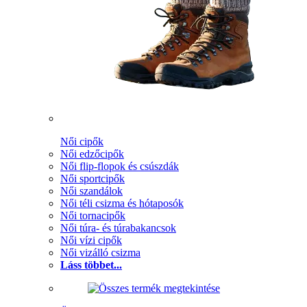
Női cipők
Női edzőcipők
Női flip-flopok és csúszdák
Női sportcipők
Női szandálok
Női téli csizma és hótaposók
Női tornacipők
Női túra- és túrabakancsok
Női vízi cipők
Női vizálló csizma
Láss többet...