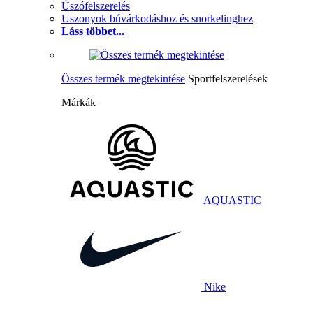
Úszófelszerelés
Uszonyok búvárkodáshoz és snorkelinghez
Láss többet...
Összes termék megtekintése
Sportfelszerelések
Márkák
AQUASTIC
Nike