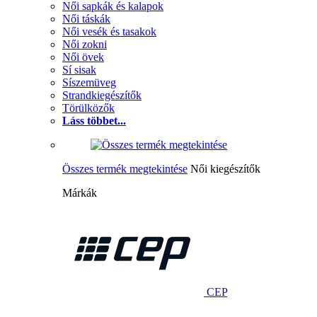
Női sapkák és kalapok
Női táskák
Női vesék és tasakok
Női zokni
Női övek
Sí sisak
Síszemüveg
Strandkiegészítők
Törülközők
Láss többet...
Összes termék megtekintése
Női kiegészítők
Márkák
CEP