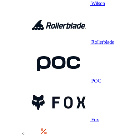
Wilson
Rollerblade
POC
Fox