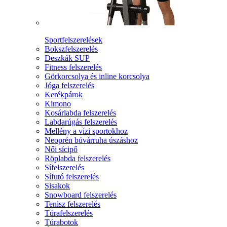
Sportfelszerelések
Bokszfelszerelés
Deszkák SUP
Fitness felszerelés
Görkorcsolya és inline korcsolya
Jóga felszerelés
Kerékpárok
Kimono
Kosárlabda felszerelés
Labdarúgás felszerelés
Mellény a vízi sportokhoz
Neoprén búvárruha úszáshoz
Női sícipő
Röplabda felszerelés
Sífelszerelés
Sífutó felszerelés
Sisakok
Snowboard felszerelés
Tenisz felszerelés
Túrafelszerelés
Túrabotok