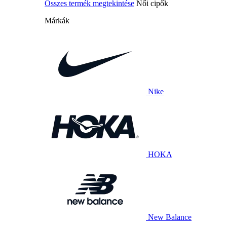
Összes termék megtekintése
Női cipők
Márkák
Nike
HOKA
New Balance