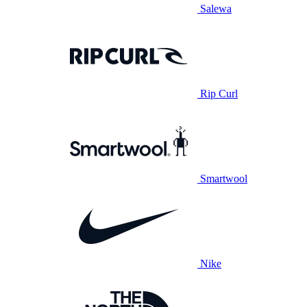
Salewa
Rip Curl
Smartwool
Nike