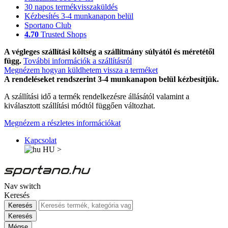
30 napos termékvisszaküldés
Kézbesítés 3-4 munkanapon belül
Sportano Club
4.70
Trusted Shops
A végleges szállítási költség a szállítmány súlyától és méretétől
függ.
További információk a szállításról
Megnézem hogyan küldhetem vissza a terméket
A rendeléseket rendszerint 3-4 munkanapon belül kézbesítjük.
A szállítási idő a termék rendelkezésre állásától valamint a
kiválasztott szállítási módtól függően változhat.
Megnézem a részletes információkat
Kapcsolat
HU
>
Nav switch
Keresés
Keresés
Keresés
Mégse