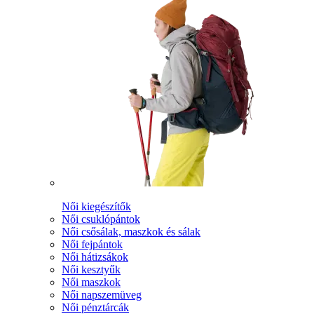
Női kiegészítők
Női csuklópántok
Női csősálak, maszkok és sálak
Női fejpántok
Női hátizsákok
Női kesztyűk
Női maszkok
Női napszemüveg
Női pénztárcák