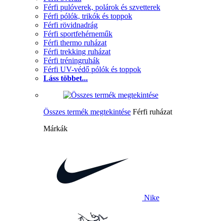
Férfi pulóverek, polárok és szvetterek
Férfi pólók, trikók és toppok
Férfi rövidnadrág
Férfi sportfehérneműk
Férfi thermo ruházat
Férfi trekking ruházat
Férfi tréningruhák
Férfi UV-védő pólók és toppok
Láss többet...
Összes termék megtekintése
Férfi ruházat
Márkák
Nike