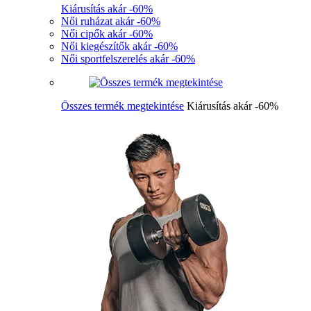
Kiárusítás akár -60%
Női ruházat akár -60%
Női cipők akár -60%
Női kiegészítők akár -60%
Női sportfelszerelés akár -60%
Összes termék megtekintése
Kiárusítás akár -60%