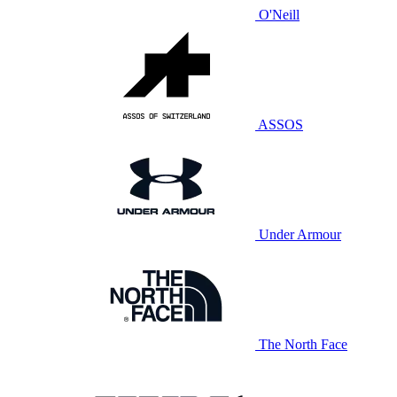
O'Neill
ASSOS
Under Armour
The North Face