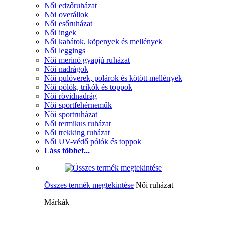
Női edzőruházat
Nöi overállok
Női esőruházat
Női ingek
Női kabátok, köpenyek és mellények
Női leggings
Női merinó gyapjú ruházat
Női nadrágok
Női pulóverek, polárok és kötött mellények
Női pólók, trikók és toppok
Női rövidnadrág
Női sportfehérneműk
Női sportruházat
Női termikus ruházat
Női trekking ruházat
Női UV-védő pólók és toppok
Láss többet...
Összes termék megtekintése
Női ruházat
Márkák