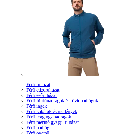
Férfi ruházat
Férfi edzőruházat
Férfi esőruházat
Férfi fürdőnadrágok és rövidnadrágok
Férfi ingek
Férfi kabátok és mellények
Férfi leggings nadrágok
Férfi merinó gyapjú ruházat
Férfi nadrág
Férfi overall