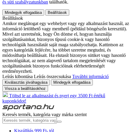
és süti szabályzatunkban
találhatók.
Mindegyik elfogadása
Beállítások
Beállítások
Amikor meglátogat egy webhelyet vagy egy alkalmazást használ, az
információ letölthető vagy menthető (például böngészőn keresztül).
Mivel azt szeretnénk, hogy Ön döntse el, hogyan használja
szolgáltatásainkat, bizonyos típusú cookie-k vagy hasonló
technológiák használatát saját maga szabályozhatja. Kattintson az
egyes kategóriák fejlécére, ha többet szeretne megtudni, és
módosíthatja beállításait. Ha elutasít bizonyos sütiket vagy hasonló
technológiákat, az nem alapvető tartalom megjelenítését vagy
szolgáltatásaink bizonyos funkcióinak elérhetetlenségét
eredményezheti.
Leírás kibontása
Leírás összecsukása
További információ
Kiválasztás jóváhagyása
Mindegyik elfogadása
Vissza a beállításokhoz
Töltsd le az alkalmazást és nyerj egy 3500 Ft értékű
kuponkódot!
Keresés termék, kategória vagy márka szerint
Kiszállítás 999 Ft- tól