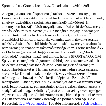
Sportano.hu - Gondoskodunk az Ön adatainak védelméről
A legmagasabb szintű sportszolgáltatásokat szeretnénk nyújtani.
Ennek érdekében sütiket és mobil hirdetési azonosítókat használunk,
amelyek biztosítják a szolgáltatás megfelelő működését, és
amennyiben hozzájárulását megadja, analitikai és hirdetés személyre
szabási célokra is felhasználjuk. Ez magában foglalja a személyre
szabott tartalmak és hirdetések megjelenítését, amelyek az Ön
érdeklődési köreihez igazodnak, valamint ezek hatékonyságának
mérését. A sütik és mobil hirdetési azonosítók személyre szabott és
nem személyre szabott reklámtevékenységekhez is felhasználhatók -
az Ön beleegyezésének függvényében. Ha rákattint a „Mindent
elfogadok” gombra, hozzájárul ahhoz, hogy a SPORTANO.COM
Sp. z o.o. és megbízható partnerei feldolgozzák személyes adatait,
beleértve a szolgáltatásban és azon kívül megjelenő személyre
szabott hirdetéseket is. Ha nem szeretné megadni a hozzájárulást,
szeretné korlátozni annak terjedelmét, vagy vissza szeretné vonni
már megadott hozzájárulását, kérjük, lépjen a „Beállítások”
menüpontra. Amennyiben a sütik személyes adatokat tartalmaznak,
azok feldolgozása az adminisztrátor jogos érdekén alapul, amely a
szolgáltatások magas szintű nyújtását és a marketingtevékenységek
végzését szolgálja az adminisztrátor és megbízható partnerei részére.
Az Ön személyes adatainak kezelője a Sportano.com Sp. z o.o.
Kapcsolat:
gdpr@sportano.hu
. További információk a
Adatvédelmi