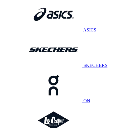
ASICS
SKECHERS
ON