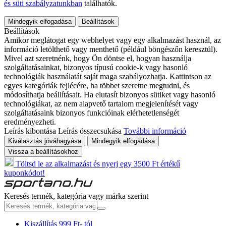
és süti szabályzatunkban
találhatók.
Mindegyik elfogadása
Beállítások
Beállítások
Amikor meglátogat egy webhelyet vagy egy alkalmazást használ, az
információ letölthető vagy menthető (például böngészőn keresztül).
Mivel azt szeretnénk, hogy Ön döntse el, hogyan használja
szolgáltatásainkat, bizonyos típusú cookie-k vagy hasonló
technológiák használatát saját maga szabályozhatja. Kattintson az
egyes kategóriák fejlécére, ha többet szeretne megtudni, és
módosíthatja beállításait. Ha elutasít bizonyos sütiket vagy hasonló
technológiákat, az nem alapvető tartalom megjelenítését vagy
szolgáltatásaink bizonyos funkcióinak elérhetetlenségét
eredményezheti.
Leírás kibontása
Leírás összecsukása
További információ
Kiválasztás jóváhagyása
Mindegyik elfogadása
Vissza a beállításokhoz
Töltsd le az alkalmazást és nyerj egy 3500 Ft értékű
kuponkódot!
Keresés termék, kategória vagy márka szerint
Kiszállítás 999 Ft- tól