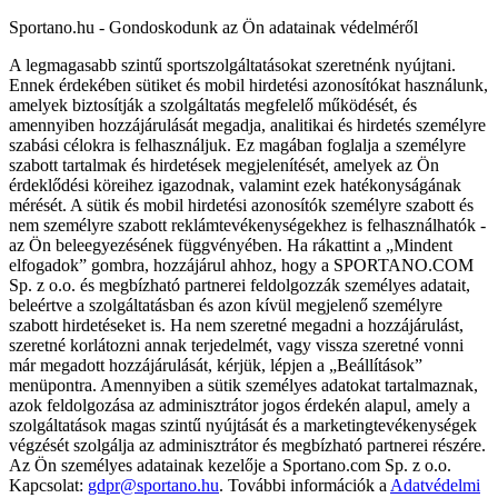
Sportano.hu - Gondoskodunk az Ön adatainak védelméről
A legmagasabb szintű sportszolgáltatásokat szeretnénk nyújtani.
Ennek érdekében sütiket és mobil hirdetési azonosítókat használunk,
amelyek biztosítják a szolgáltatás megfelelő működését, és
amennyiben hozzájárulását megadja, analitikai és hirdetés személyre
szabási célokra is felhasználjuk. Ez magában foglalja a személyre
szabott tartalmak és hirdetések megjelenítését, amelyek az Ön
érdeklődési köreihez igazodnak, valamint ezek hatékonyságának
mérését. A sütik és mobil hirdetési azonosítók személyre szabott és
nem személyre szabott reklámtevékenységekhez is felhasználhatók -
az Ön beleegyezésének függvényében. Ha rákattint a „Mindent
elfogadok” gombra, hozzájárul ahhoz, hogy a SPORTANO.COM
Sp. z o.o. és megbízható partnerei feldolgozzák személyes adatait,
beleértve a szolgáltatásban és azon kívül megjelenő személyre
szabott hirdetéseket is. Ha nem szeretné megadni a hozzájárulást,
szeretné korlátozni annak terjedelmét, vagy vissza szeretné vonni
már megadott hozzájárulását, kérjük, lépjen a „Beállítások”
menüpontra. Amennyiben a sütik személyes adatokat tartalmaznak,
azok feldolgozása az adminisztrátor jogos érdekén alapul, amely a
szolgáltatások magas szintű nyújtását és a marketingtevékenységek
végzését szolgálja az adminisztrátor és megbízható partnerei részére.
Az Ön személyes adatainak kezelője a Sportano.com Sp. z o.o.
Kapcsolat:
gdpr@sportano.hu
. További információk a
Adatvédelmi