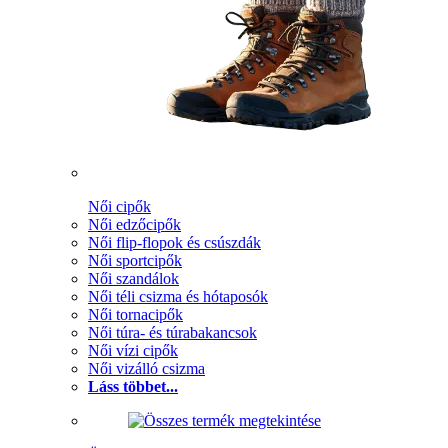
Női cipők
Női edzőcipők
Női flip-flopok és csúszdák
Női sportcipők
Női szandálok
Női téli csizma és hótaposók
Női tornacipők
Női túra- és túrabakancsok
Női vízi cipők
Női vizálló csizma
Láss többet...