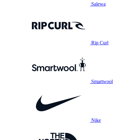
Salewa
Rip Curl
Smartwool
Nike