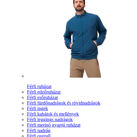
Férfi ruházat
Férfi edzőruházat
Férfi esőruházat
Férfi fürdőnadrágok és rövidnadrágok
Férfi ingek
Férfi kabátok és mellények
Férfi leggings nadrágok
Férfi merinó gyapjú ruházat
Férfi nadrág
Férfi overall