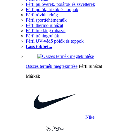
Férfi pulóverek, polárok és szvetterek
Férfi pólók, trikók és toppok
Férfi rövidnadrág
Férfi sportfehérneműk
Férfi thermo ruházat
Férfi trekking ruházat
Férfi tréningruhák
Férfi UV-védő pólók és toppok
Láss többet...
Összes termék megtekintése
Férfi ruházat
Márkák
Nike