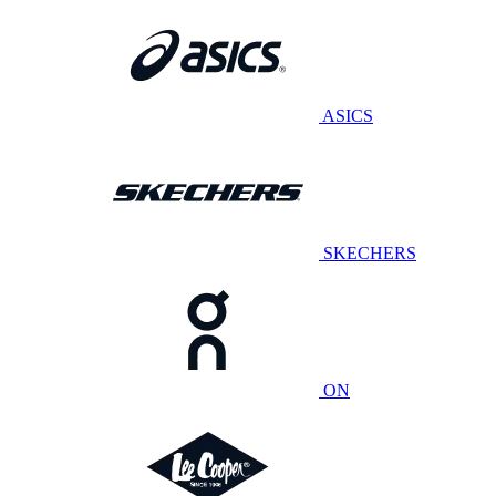
ASICS
SKECHERS
ON