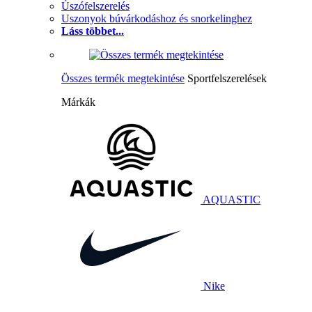
Úszófelszerelés
Uszonyok búvárkodáshoz és snorkelinghez
Láss többet...
Összes termék megtekintése
Sportfelszerelések
Márkák
AQUASTIC
Nike