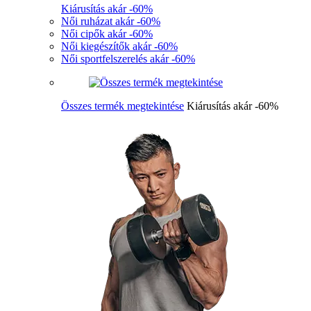
Kiárusítás akár -60%
Női ruházat akár -60%
Női cipők akár -60%
Női kiegészítők akár -60%
Női sportfelszerelés akár -60%
Összes termék megtekintése
Kiárusítás akár -60%