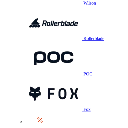
Wilson
Rollerblade
POC
Fox