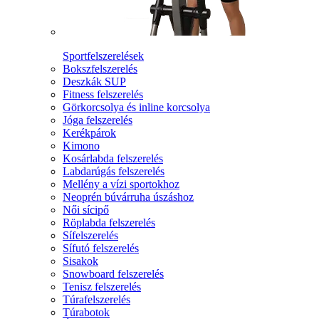
Sportfelszerelések
Bokszfelszerelés
Deszkák SUP
Fitness felszerelés
Görkorcsolya és inline korcsolya
Jóga felszerelés
Kerékpárok
Kimono
Kosárlabda felszerelés
Labdarúgás felszerelés
Mellény a vízi sportokhoz
Neoprén búvárruha úszáshoz
Női sícipő
Röplabda felszerelés
Sífelszerelés
Sífutó felszerelés
Sisakok
Snowboard felszerelés
Tenisz felszerelés
Túrafelszerelés
Túrabotok