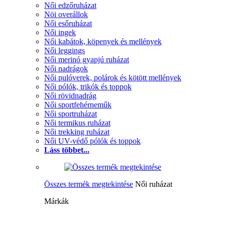
Női edzőruházat
Nöi overállok
Női esőruházat
Női ingek
Női kabátok, köpenyek és mellények
Női leggings
Női merinó gyapjú ruházat
Női nadrágok
Női pulóverek, polárok és kötött mellények
Női pólók, trikók és toppok
Női rövidnadrág
Női sportfehérneműk
Női sportruházat
Női termikus ruházat
Női trekking ruházat
Női UV-védő pólók és toppok
Láss többet...
Összes termék megtekintése
Női ruházat
Márkák