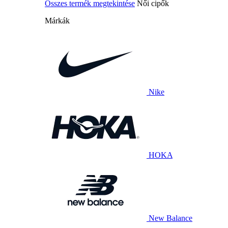
Összes termék megtekintése
Női cipők
Márkák
Nike
HOKA
New Balance