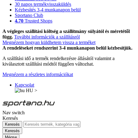
30 napos termékvisszaküldés
Kézbesítés 3-4 munkanapon belül
Sportano Club
4.70
Trusted Shops
A végleges szállítási költség a szállítmány súlyától és méretétől
függ.
További információk a szállításról
Megnézem hogyan küldhetem vissza a terméket
A rendeléseket rendszerint 3-4 munkanapon belül kézbesítjük.
A szállítási idő a termék rendelkezésre állásától valamint a
kiválasztott szállítási módtól függően változhat.
Megnézem a részletes információkat
Kapcsolat
HU
>
Nav switch
Keresés
Keresés
Keresés
Mégse