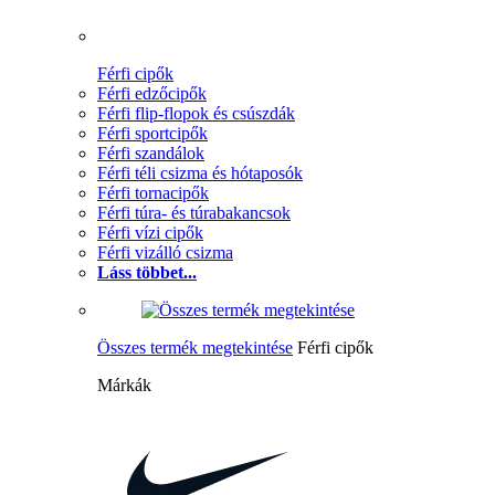
Férfi cipők
Férfi edzőcipők
Férfi flip-flopok és csúszdák
Férfi sportcipők
Férfi szandálok
Férfi téli csizma és hótaposók
Férfi tornacipők
Férfi túra- és túrabakancsok
Férfi vízi cipők
Férfi vizálló csizma
Láss többet...
Összes termék megtekintése
Férfi cipők
Márkák