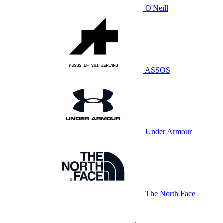
O'Neill
ASSOS
Under Armour
The North Face