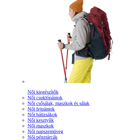
Női kiegészítők
Női csuklópántok
Női csősálak, maszkok és sálak
Női fejpántok
Női hátizsákok
Női kesztyűk
Női maszkok
Női napszemüveg
Női pénztárcák