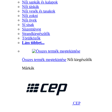
Női sapkák és kalapok
Női táskák
Női vesék és tasakok
Női zokni
Női övek
Sí sisak
Síszemüveg
Strandkiegészítők
Törülközők
Láss többet...
Összes termék megtekintése
Női kiegészítők
Márkák
CEP