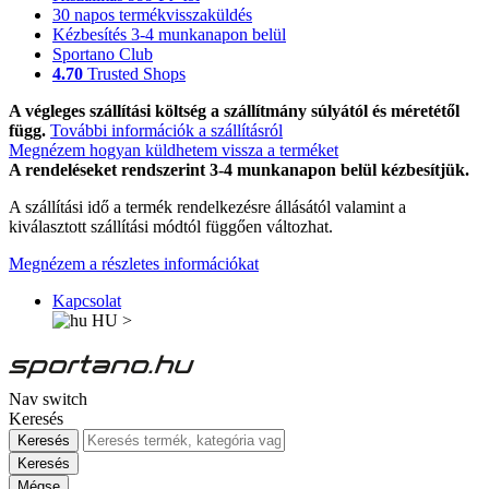
30 napos termékvisszaküldés
Kézbesítés 3-4 munkanapon belül
Sportano Club
4.70
Trusted Shops
A végleges szállítási költség a szállítmány súlyától és méretétől
függ.
További információk a szállításról
Megnézem hogyan küldhetem vissza a terméket
A rendeléseket rendszerint 3-4 munkanapon belül kézbesítjük.
A szállítási idő a termék rendelkezésre állásától valamint a
kiválasztott szállítási módtól függően változhat.
Megnézem a részletes információkat
Kapcsolat
HU
>
Nav switch
Keresés
Keresés
Keresés
Mégse