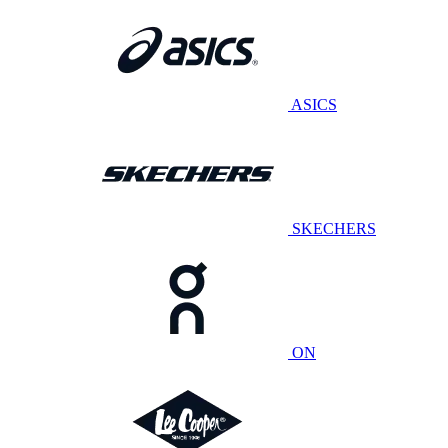
ASICS
SKECHERS
ON