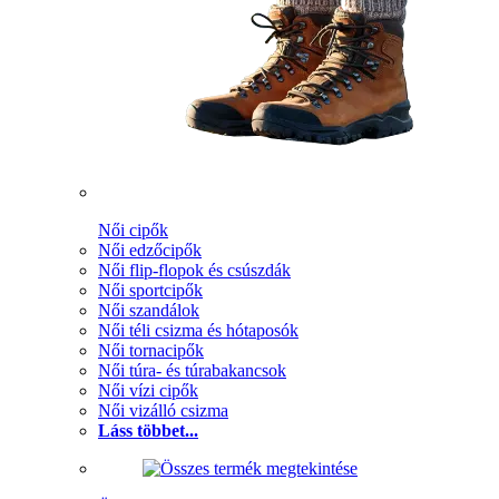
Női cipők
Női edzőcipők
Női flip-flopok és csúszdák
Női sportcipők
Női szandálok
Női téli csizma és hótaposók
Női tornacipők
Női túra- és túrabakancsok
Női vízi cipők
Női vizálló csizma
Láss többet...