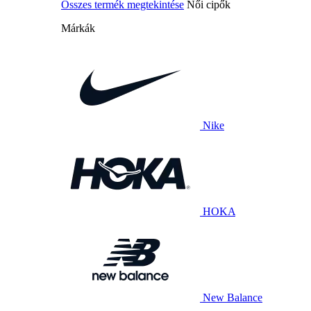
Összes termék megtekintése
Női cipők
Márkák
Nike
HOKA
New Balance