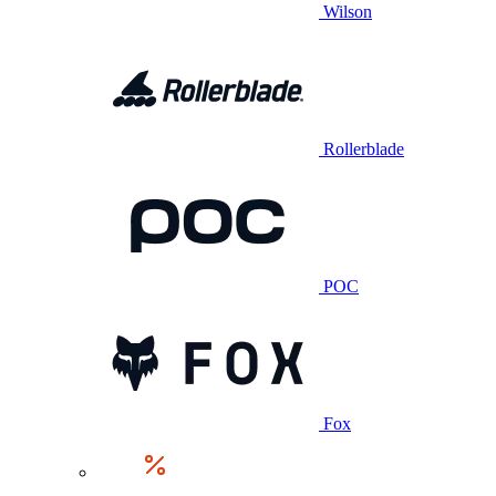
Wilson
Rollerblade
POC
Fox