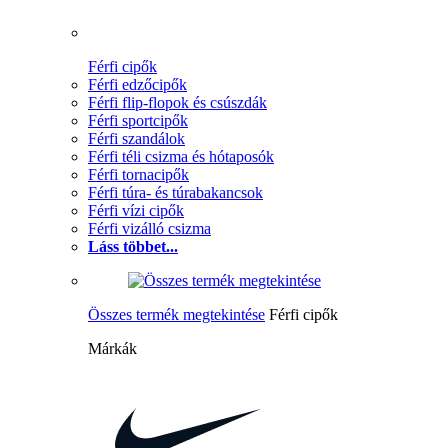
Férfi cipők
Férfi edzőcipők
Férfi flip-flopok és csúszdák
Férfi sportcipők
Férfi szandálok
Férfi téli csizma és hótaposók
Férfi tornacipők
Férfi túra- és túrabakancsok
Férfi vízi cipők
Férfi vizálló csizma
Láss többet...
Összes termék megtekintése
Férfi cipők
Márkák