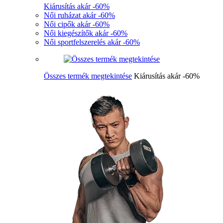
Kiárusítás akár -60%
Női ruházat akár -60%
Női cipők akár -60%
Női kiegészítők akár -60%
Női sportfelszerelés akár -60%
Összes termék megtekintése
Kiárusítás akár -60%