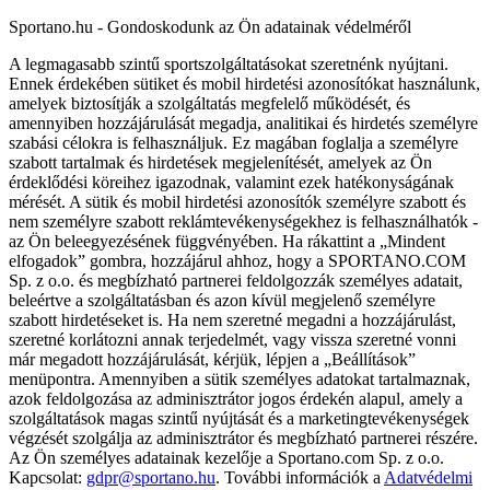
Sportano.hu - Gondoskodunk az Ön adatainak védelméről
A legmagasabb szintű sportszolgáltatásokat szeretnénk nyújtani.
Ennek érdekében sütiket és mobil hirdetési azonosítókat használunk,
amelyek biztosítják a szolgáltatás megfelelő működését, és
amennyiben hozzájárulását megadja, analitikai és hirdetés személyre
szabási célokra is felhasználjuk. Ez magában foglalja a személyre
szabott tartalmak és hirdetések megjelenítését, amelyek az Ön
érdeklődési köreihez igazodnak, valamint ezek hatékonyságának
mérését. A sütik és mobil hirdetési azonosítók személyre szabott és
nem személyre szabott reklámtevékenységekhez is felhasználhatók -
az Ön beleegyezésének függvényében. Ha rákattint a „Mindent
elfogadok” gombra, hozzájárul ahhoz, hogy a SPORTANO.COM
Sp. z o.o. és megbízható partnerei feldolgozzák személyes adatait,
beleértve a szolgáltatásban és azon kívül megjelenő személyre
szabott hirdetéseket is. Ha nem szeretné megadni a hozzájárulást,
szeretné korlátozni annak terjedelmét, vagy vissza szeretné vonni
már megadott hozzájárulását, kérjük, lépjen a „Beállítások”
menüpontra. Amennyiben a sütik személyes adatokat tartalmaznak,
azok feldolgozása az adminisztrátor jogos érdekén alapul, amely a
szolgáltatások magas szintű nyújtását és a marketingtevékenységek
végzését szolgálja az adminisztrátor és megbízható partnerei részére.
Az Ön személyes adatainak kezelője a Sportano.com Sp. z o.o.
Kapcsolat:
gdpr@sportano.hu
. További információk a
Adatvédelmi