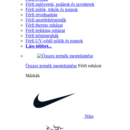
Férfi pulóverek, polárok és szvetterek
Férfi pólók, trikók és toppok
Férfi rövidnadrág
Férfi sportfehérneműk
Férfi thermo ruházat
Férfi trekking ruházat
Férfi tréningruhák
Férfi UV-védő pólók és toppok
Láss többet...
Összes termék megtekintése
Férfi ruházat
Márkák
Nike