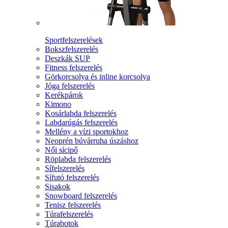
Sportfelszerelések
Bokszfelszerelés
Deszkák SUP
Fitness felszerelés
Görkorcsolya és inline korcsolya
Jóga felszerelés
Kerékpárok
Kimono
Kosárlabda felszerelés
Labdarúgás felszerelés
Mellény a vízi sportokhoz
Neoprén búvárruha úszáshoz
Női sícipő
Röplabda felszerelés
Sífelszerelés
Sífutó felszerelés
Sisakok
Snowboard felszerelés
Tenisz felszerelés
Túrafelszerelés
Túrabotok