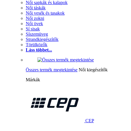
Női sapkák és kalapok
Női táskák
Női vesék és tasakok
Női zokni
Női övek
Sí sisak
Síszemüveg
Strandkiegészítők
Törülközők
Láss többet...
Összes termék megtekintése
Női kiegészítők
Márkák
CEP