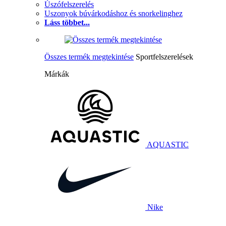
Úszófelszerelés
Uszonyok búvárkodáshoz és snorkelinghez
Láss többet...
Összes termék megtekintése
Sportfelszerelések
Márkák
AQUASTIC
Nike