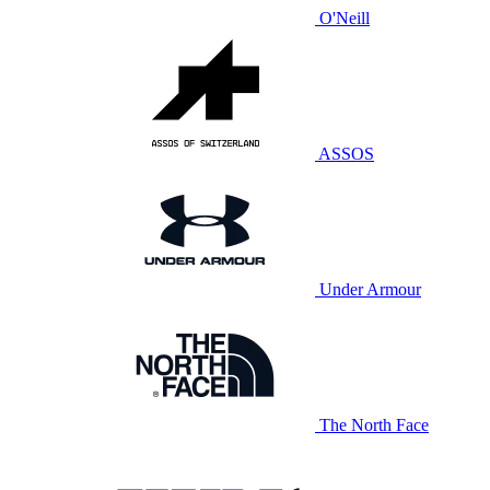
O'Neill
ASSOS
Under Armour
The North Face