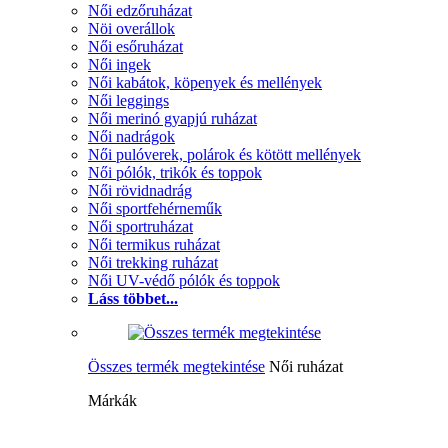
Női edzőruházat
Nöi overállok
Női esőruházat
Női ingek
Női kabátok, köpenyek és mellények
Női leggings
Női merinó gyapjú ruházat
Női nadrágok
Női pulóverek, polárok és kötött mellények
Női pólók, trikók és toppok
Női rövidnadrág
Női sportfehérneműk
Női sportruházat
Női termikus ruházat
Női trekking ruházat
Női UV-védő pólók és toppok
Láss többet...
Összes termék megtekintése
Női ruházat
Márkák