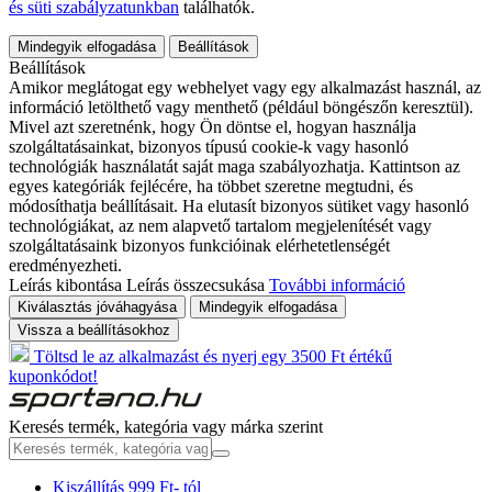
és süti szabályzatunkban
találhatók.
Mindegyik elfogadása
Beállítások
Beállítások
Amikor meglátogat egy webhelyet vagy egy alkalmazást használ, az
információ letölthető vagy menthető (például böngészőn keresztül).
Mivel azt szeretnénk, hogy Ön döntse el, hogyan használja
szolgáltatásainkat, bizonyos típusú cookie-k vagy hasonló
technológiák használatát saját maga szabályozhatja. Kattintson az
egyes kategóriák fejlécére, ha többet szeretne megtudni, és
módosíthatja beállításait. Ha elutasít bizonyos sütiket vagy hasonló
technológiákat, az nem alapvető tartalom megjelenítését vagy
szolgáltatásaink bizonyos funkcióinak elérhetetlenségét
eredményezheti.
Leírás kibontása
Leírás összecsukása
További információ
Kiválasztás jóváhagyása
Mindegyik elfogadása
Vissza a beállításokhoz
Töltsd le az alkalmazást és nyerj egy 3500 Ft értékű
kuponkódot!
Keresés termék, kategória vagy márka szerint
Kiszállítás 999 Ft- tól