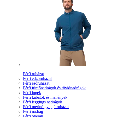
Férfi ruházat
Férfi edzőruházat
Férfi esőruházat
Férfi fürdőnadrágok és rövidnadrágok
Férfi ingek
Férfi kabátok és mellények
Férfi leggings nadrágok
Férfi merinó gyapjú ruházat
Férfi nadrág
Férfi overall