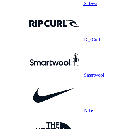
Salewa
Rip Curl
Smartwool
Nike