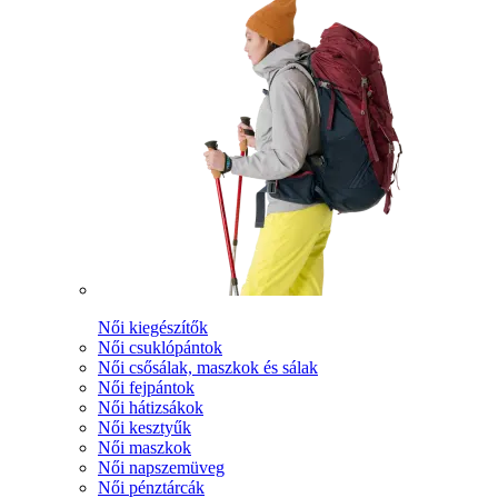
Női kiegészítők
Női csuklópántok
Női csősálak, maszkok és sálak
Női fejpántok
Női hátizsákok
Női kesztyűk
Női maszkok
Női napszemüveg
Női pénztárcák