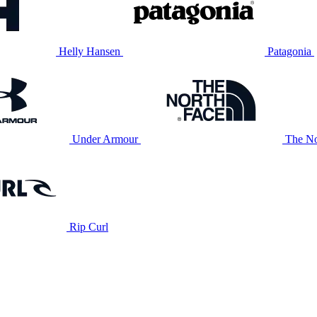
Helly Hansen
Patagonia
Under Armour
The No
Rip Curl