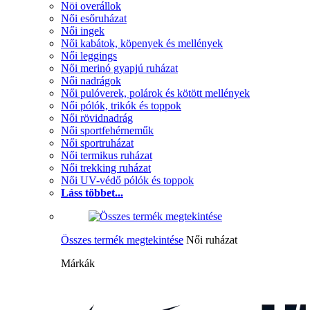
Nöi overállok
Női esőruházat
Női ingek
Női kabátok, köpenyek és mellények
Női leggings
Női merinó gyapjú ruházat
Női nadrágok
Női pulóverek, polárok és kötött mellények
Női pólók, trikók és toppok
Női rövidnadrág
Női sportfehérneműk
Női sportruházat
Női termikus ruházat
Női trekking ruházat
Női UV-védő pólók és toppok
Láss többet...
Összes termék megtekintése
Női ruházat
Márkák