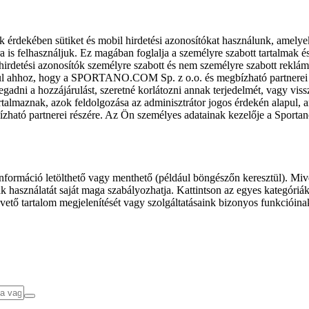
k érdekében sütiket és mobil hirdetési azonosítókat használunk, amelye
ra is felhasználjuk. Ez magában foglalja a személyre szabott tartalmak 
hirdetési azonosítók személyre szabott és nem személyre szabott rekl
l ahhoz, hogy a SPORTANO.COM Sp. z o.o. és megbízható partnerei fel
gadni a hozzájárulást, szeretné korlátozni annak terjedelmét, vagy viss
almaznak, azok feldolgozása az adminisztrátor jogos érdekén alapul, am
ízható partnerei részére. Az Ön személyes adatainak kezelője a Sporta
formáció letölthető vagy menthető (például böngészőn keresztül). Mive
 használatát saját maga szabályozhatja. Kattintson az egyes kategóriák f
vető tartalom megjelenítését vagy szolgáltatásaink bizonyos funkcióina