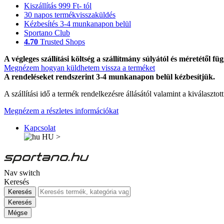
Kiszállítás 999 Ft- tól
30 napos termékvisszaküldés
Kézbesítés 3-4 munkanapon belül
Sportano Club
4.70
Trusted Shops
A végleges szállítási költség a szállítmány súlyától és méretétől füg
Megnézem hogyan küldhetem vissza a terméket
A rendeléseket rendszerint 3-4 munkanapon belül kézbesítjük.
A szállítási idő a termék rendelkezésre állásától valamint a kiválasztot
Megnézem a részletes információkat
Kapcsolat
HU
>
Nav switch
Keresés
Keresés
Keresés
Mégse