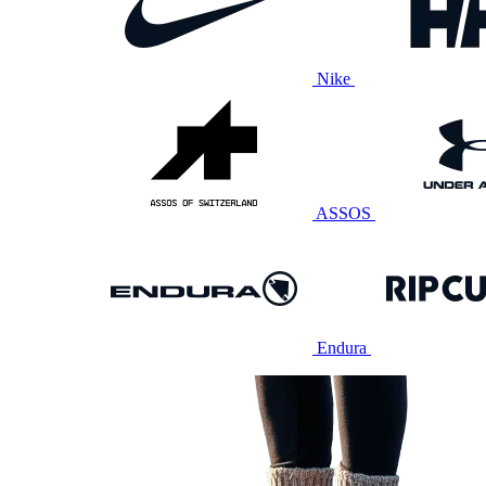
Nike
ASSOS
Endura