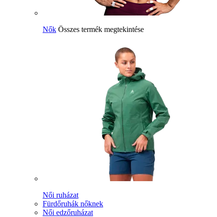
Nők
Összes termék megtekintése
Női ruházat
Fürdőruhák nőknek
Női edzőruházat