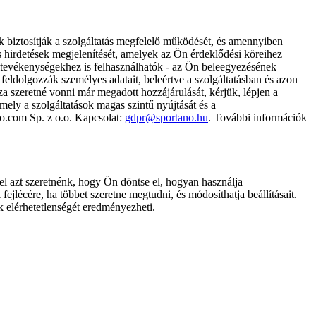
k biztosítják a szolgáltatás megfelelő működését, és amennyiben
és hirdetések megjelenítését, amelyek az Ön érdeklődési köreihez
ámtevékenységekhez is felhasználhatók - az Ön beleegyezésének
dolgozzák személyes adatait, beleértve a szolgáltatásban és azon
za szeretné vonni már megadott hozzájárulását, kérjük, lépjen a
ely a szolgáltatások magas szintű nyújtását és a
no.com Sp. z o.o. Kapcsolat:
gdpr@sportano.hu
. További információk
l azt szeretnénk, hogy Ön döntse el, hogyan használja
ejlécére, ha többet szeretne megtudni, és módosíthatja beállításait.
k elérhetetlenségét eredményezheti.