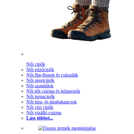
Női cipők
Női edzőcipők
Női flip-flopok és csúszdák
Női sportcipők
Női szandálok
Női téli csizma és hótaposók
Női tornacipők
Női túra- és túrabakancsok
Női vízi cipők
Női vizálló csizma
Láss többet...