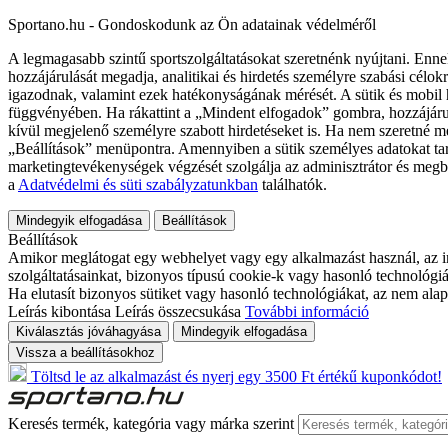
Sportano.hu - Gondoskodunk az Ön adatainak védelméről
A legmagasabb szintű sportszolgáltatásokat szeretnénk nyújtani. Enne
hozzájárulását megadja, analitikai és hirdetés személyre szabási célok
igazodnak, valamint ezek hatékonyságának mérését. A sütik és mobil 
függvényében. Ha rákattint a „Mindent elfogadok” gombra, hozzájáru
kívül megjelenő személyre szabott hirdetéseket is. Ha nem szeretné me
„Beállítások” menüpontra. Amennyiben a sütik személyes adatokat tart
marketingtevékenységek végzését szolgálja az adminisztrátor és megb
a
Adatvédelmi és süti szabályzatunkban
találhatók.
Mindegyik elfogadása
Beállítások
Beállítások
Amikor meglátogat egy webhelyet vagy egy alkalmazást használ, az in
szolgáltatásainkat, bizonyos típusú cookie-k vagy hasonló technológiák
Ha elutasít bizonyos sütiket vagy hasonló technológiákat, az nem alap
Leírás kibontása
Leírás összecsukása
További információ
Kiválasztás jóváhagyása
Mindegyik elfogadása
Vissza a beállításokhoz
Töltsd le az alkalmazást és nyerj egy 3500 Ft értékű kuponkódot!
Keresés termék, kategória vagy márka szerint