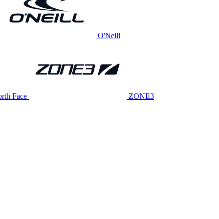
O'Neill
rth Face
ZONE3